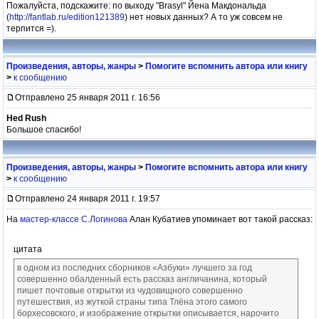
Пожалуйста, подскажите: по выходу "Brasyl" Йена Макдональда
(
http://fantlab.ru/edition121389
) нет новых данных? А то уж совсем не
терпится =).
Произведения, авторы, жанры
>
Помогите вспомнить автора или книгу
>
к сообщению
Отправлено 25 января 2011 г. 16:56
Hed Rush
Большое спасибо!
Произведения, авторы, жанры
>
Помогите вспомнить автора или книгу
>
к сообщению
Отправлено 24 января 2011 г. 19:57
На
мастер-классе С.Логинова
Алан Кубатиев упоминает вот такой рассказ:
цитата
в одном из последних сборников «Азбуки» лучшего за год
совершенно обалденный есть рассказ англичанина, который
пишет почтовые открытки из чудовищного совершенно
путешествия, из жуткой страны типа Тлёна этого самого
борхесовского, и изображение открытки описывается, нарочито