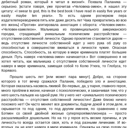
дебютный роман, который я читал в жизни!». Похвала Паланика —
серьезно. [кстати говоря, уже прочитав «Человека-змею», я нашел эту
цитату: «I swear to god, this is the best book I have read in easily five years or
easily maybe ten years». То есть одним росчерком пера
издателепереводчиков пять или даже десять лет Чака превратились во всю
его жизнь] «Против» агитировала аннотация с оборота: «Человек-змея».
«Человек-хамелеон». Мальчишка из провинциального американского
городка, страдающий уникальным психическим расстройством —
отсутствием собственной личности. Однако проклятие становится даром —
ведь отсутствие личности собственной идет у него рука об руку со
способностью в совершенстве вживаться в личности чужие. Опасная
способность. Способность, за которую в мире криминала платят большие
деньги. Путь наверх «человека-змеи» начинается.» Вот совершенно я не
хотел читать, как мальчишка с отсутствием собственной личности идет
наверх в мире криминала, замещая собой то Колю Утюга, то Глобуса, то
Корявого.
Прошло шесть лет [или может пара минут]. Добро, на стороне
которого в тот вечер сражался Паланик, победило зло и аннотацию.
Которая оказалась насквозь лживой. Во-первых, да, у парня, главного героя,
много проблем в жизни, начиная с психологических, и заканчивая тем, что у
него шесть пальцев на одной руке. Но у него нет «уникального психического
расстройства — отсутствия собственной личности«! Даже близко ничего
похожего нет! Он часто меняет все документы, будучи докой в этом деле, и
скрывается то под одним, то под другим именем, по сравнению с ним
Бэтмен со своей двойной жизнью супергероя/миллионера — просто
расшалившийся дошкольник. Но на то у героя есть веские причины, и уж
личность-то всегда остается своя, хоть и под разными личинами. И во-
вторых, он не идет наверх в мире криминала. Однажды на свою голову он