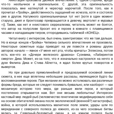
Аннотация произвела двоякое впечатление. С одной стороны, вроде
что-то необычное и оригинальное. С другой, эта оригинальность
показалась мне натянутой и чересчур нарочитой. После того, как я
прочитал «Тройку», двойственность ощущений не исчезла, хотя и состояла
уже в другом. Натужного оригинальничанья тут нет [хотя в один момент
старуха, джип и бронтозавр превращаются в девочку, вертолет и муравья
=)]. Также, как нет и неистового сюрреализма; читатель может не боятся,
что автор на полуслове бросит его и героев в комнате с плавящимися
часами и нападающим тигром, отгородившись табличкой «КОНЕЦ».
Читал книгу с интересом, был очень заинтригован: что же там дальше.
Но в конце концов «Тройка» Чепмэна сильного впечатления не произвела.
Некоторые сюжетные ходы приводят на ум повести и романы других
авторов: начало — явное «У меня нет рта, чтобы кричать» Эллисона, потом
есть кое-что из «Дочери железного дракона» Суэнвика, «Лабиринтов
смерти» Дика. Может, из-за того, что я изначально настроился на нечто в
духе Филипа Дика и Стива Айлетта, я ждал более крутых поворотов и
вывертов.
Но при довольно прямолинейной и предсказуемой основной линии
сюжета, в нее еще вплетены небольшие рассказы, являющиеся будто бы
воспоминаниями героев. При желании их можно истолковать как различные
формы бреда, которые не следует понимать буквально, или наоборот — как
мозаичную историю того мира, где раньше жили герои, и который
постепенно открывается нам. Вот они весьма любопытны! Интересен
кастовый мир людей-рыб (человечество генетически модифицировало себя
на основе обитателей океана после экологической (военной?) катастрофы);
война, в которой использовалось магнитное поле земли, удары шли по
меридианам с северного полюса до южного, из-за чего основные битвы
велись за Северный-Ледовитый океан, а на южном полюсе были