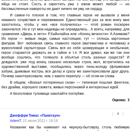
яйца не стоит. Сесть и скрестить ужа с ежом может любой — но
бессмысленные навороты не дают ничего ни уму, ни сердцу.
И самое-то плохое в том, что главные герои не вызвали у меня
никакого сочувствия и переживания. Единственный раз за всю книгу мне
захотелось, чтобы у них «все получилось» — чтоб роман поскорее
закончился. Но и тут мои надежды не оправдались... А взять, например, для
сравнения «Дверь в лето» Р.Хайнлайна или «Конец вечности» А.Азимова?
Их герои — живые люди, самые настоящие, тут — сплошь картонные
фигурки. Вот любовная связь главного героя (математика и человека) и
жукоголовой скульпторши. Связь вся из себя шокирующая и необычная,
герои стараются держать ее в тайне и т.п. Я все думал, как же так они
вообще сошлись, что толкнуло в объятья столь разных существ? И
дождался: уже под конец сказано несколько строк, мол, встретились на
художественной выставке, пообщались через пень-колоду (флажковая
азбука, дымовые костры, все дела) и сразу же заинтересовали друг друга.
Почему заинтересовали, чем, с какого перепугу — об этом ни слова.
В общем, «Вокзал потерянных снов» — типичная пошлая фентези,
без драйва, хорошего сюжета, живых персонажей и интересных идей.
А безголовое туловище закопайте поглубже.
Оценка:
3
[
4
]
Джеффри Томас «Панктаун»
ArtemT
, 22 июля 2011 г. 19:18
Название как бы намекает на чернуху-бытовуху, столь любимую