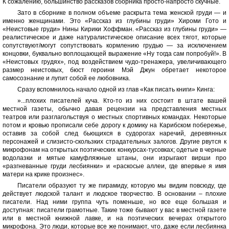
К сожалению, большинство рассказов сборника просто-напросто скучные.
Зато в сборнике в полном объеме раскрыта тема женской груди — и
именно женщинами. Это «Рассказ из глубины груди» Хироми Гото и
«Неистовые груди» Нины Кирики Хоффман. «Рассказ из глубины груди» —
реалистическое и даже натуралистическое описание всех тягот, которые
сопутствуют/могут сопутствовать кормлению грудью — за исключением
концовки, буквально воплощающей выражение «Ну тогда сам попробуй!». В
«Неистовых грудях», под воздействием чудо-тренажера, увеличивающего
размер неистовых, бюст героини Мэй Джун обретает некоторое
самосознание и лупит собой ее любовника.
Сразу вспомнилось начало одной из глав «Как писать книги» Кинга:
»...плохих писателей куча. Кто-то из них состоит в штате вашей
местной газеты, обычно давая рецензии на представления местных
театров или разглагольствуя о местных спортивных командах. Некоторые
потом и кровью прописали себе дорогу к домику на Карибском побережье,
оставив за собой след бьющихся в судорогах наречий, деревянных
персонажей и слизисто-скользких страдательных залогов. Другие рвутся к
микрофонам на открытых поэтических конкурсах-тусовках; одетые в черные
водолазки и мятые камуфляжные штаны, они изрыгают вирши про
«разгневанные груди лесбиянки» и «раскосые аллеи, где впервые я имя
матери на крике произнес».
Писатели образуют ту же пирамиду, которую мы видим повсюду, где
действует людской талант и людское творчество. В основании – плохие
писатели. Над ними группа чуть поменьше, но все еще большая и
доступная: писатели грамотные. Такие тоже бывают у вас в местной газете
или в местной книжной лавке, и на поэтических вечерах открытого
микрофона. Это люди, которые все же понимают, что, даже если лесбиянка