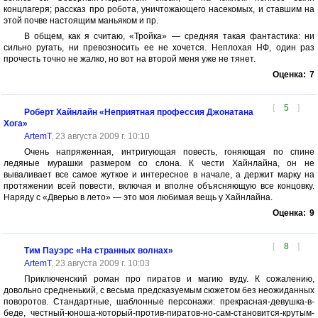
концлагеря; рассказ про робота, уничтожающего насекомых, и ставшим на
этой почве настоящим маньяком и пр.
В общем, как я считаю, «Тройка» — средняя такая фантастика: ни
сильно ругать, ни превозносить ее не хочется. Неплохая НФ, один раз
прочесть точно не жалко, но вот на второй меня уже не тянет.
Оценка:
7
[
5
]
Роберт Хайнлайн «Неприятная профессия Джонатана
Хога»
ArtemT
, 23 августа 2009 г. 10:10
Очень напряженная, интригующая повесть, гоняющая по спине
ледяные мурашки размером со слона. К чести Хайнлайна, он не
вываливает все самое жуткое и интересное в начале, а держит марку на
протяжении всей повести, включая и вполне объясняющую все концовку.
Наряду с «Дверью в лето» — это моя любимая вещь у Хайнлайна.
Оценка:
9
[
8
]
Тим Пауэрс «На странных волнах»
ArtemT
, 23 августа 2009 г. 10:03
Приключенский роман про пиратов и магию вуду. К сожалению,
довольно средненький, с весьма предсказуемым сюжетом без неожиданных
поворотов. Стандартные, шаблонные персонажи: прекрасная-девушка-в-
беде, честный-юноша-который-против-пиратов-но-сам-становится-крутым-