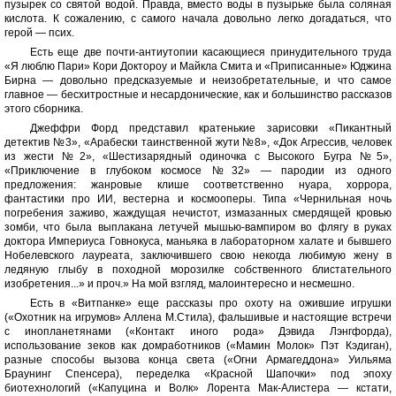
пузырек со святой водой. Правда, вместо воды в пузырьке была соляная
кислота. К сожалению, с самого начала довольно легко догадаться, что
герой — псих.
Есть еще две почти-антиутопии касающиеся принудительного труда
«Я люблю Пари» Кори Доктороу и Майкла Смита и «Приписанные» Юджина
Бирна — довольно предсказуемые и неизобретательные, и что самое
главное — бесхитростные и несардонические, как и большинство рассказов
этого сборника.
Джеффри Форд представил кратенькие зарисовки «Пикантный
детектив №3», «Арабески таинственной жути №8», «Док Агрессив, человек
из жести №2», «Шестизарядный одиночка с Высокого Бугра №5»,
«Приключение в глубоком космосе №32» — пародии из одного
предложения: жанровые клише соответственно нуара, хоррора,
фантастики про ИИ, вестерна и космооперы. Типа «Чернильная ночь
погребения заживо, жаждущая нечистот, измазанных смердящей кровью
зомби, что была выплакана летучей мышью-вампиром во флягу в руках
доктора Империуса Говнокуса, маньяка в лабораторном халате и бывшего
Нобелевского лауреата, заключившего свою некогда любимую жену в
ледяную глыбу в походной морозилке собственного блистательного
изобретения...» и проч.» На мой взгляд, малоинтересно и несмешно.
Есть в «Витпанке» еще рассказы про охоту на ожившие игрушки
(«Охотник на игрумов» Аллена М.Стила), фальшивые и настоящие встречи
с инопланетянами («Контакт иного рода» Дэвида Лэнгфорда),
использование зеков как домработников («Мамин Молок» Пэт Кэдиган),
разные способы вызова конца света («Огни Армагеддона» Уильяма
Браунинг Спенсера), переделка «Красной Шапочки» под эпоху
биотехнологий («Капуцина и Волк» Лорента Мак-Алистера — кстати,