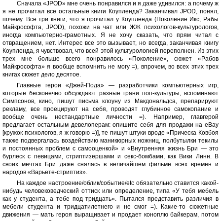
Сначала «JPOD» мне очень понравился и я даже удивился: а почему ж
я не прочитал все остальные книги Коупленда? Заканчивал JPOD, понял,
почему. Все три книги, что я прочитал у Коупленда (Поколение Икс, Рабы
Майкрософта, JPOD), похожи на чат или ЖЖ психологов-культурологов,
иногда компьютерно-грамотных. Я не хочу сказать, что прям читал с
отвращением, нет. Интерес все это вызывает, но всегда, заканчивая книгу
Коупленда, я чувствовал, что всей этой культурологией переполнен. Из этих
трех мне больше всего понравилось «Поколение», сюжет «Рабов
Майкрософта» я вообще вспомнить не могу =), впрочем, во всех этих трех
книгах сюжет дело десятое.
Главные герои «Джей-Пода» — разработчики компьютерных игр,
которые бесконечно обсуждают разные грани поп-культуры, вспоминают
Симпсонов, кино, пишут письма клоуну из Макдональдса, препарируют
рекламу, все проецируют на себя, проводят глубинное самокопание и
вообще очень нестандартные личности =). Например, главгерой
предлагает остальным девелоперам: опишите себя для продажи на eBay
[кружок психологов, я ж говорю =)], те пишут штуки вроде «Прическа Ковбоя
также подвергалась воздействию маникюрных ножниц, полбутылки текилы
и постоянных проблем с самооценкой» и «Внутренняя жизнь Бри — это
бурлеск с певицами, стриптизершами и секс-бомбами, как Вики Линн. В
своих мечтах Бри даже снялась в величайшем фильме всех времен и
народов «Варьете-стриптиз».
На каждое настроение/облик/событие/etc обязательно ставится какой-
нибудь человековедческий оттиск или определение, типа «У тебя мебель
как у студента, а тебе под тридцать». Пытался представить различия в
мебели студента и тридцатилетнего и не смог =). Какие-то сюжетные
движения — мать героя выращивает и продает коноплю байкерам, потом