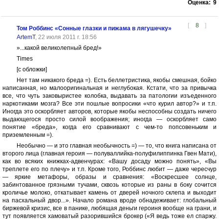
Оценка:
9
[
8
]
Том Роббинс «Сонные глазки и пижама в лягушечку»
ArtemT
, 22 июля 2011 г. 18:56
»...какой великолепный бред!»
Times
[с обложки]
Нет там никакого бреда =). Есть беллетристика, якобы смешная, бойко
написанная, но малооригинальная и неглубокая. Кстати, что за привычка
все, что чуть заковыристее колобка, выдавать за патологии изъеденного
наркотиками мозга? Все эти пошлые вопросики «что курил автор?» и т.п.
Иногда это оскорбляет авторов, которые якобы неспособны создать ничего
выдающегося просто силой воображения; иногда — оскорбляет само
понятие «бреда», когда его сравнивают с чем-то попсовеньким и
приземленным =).
Необычно — и это главная необычность =) — то, что книга написана от
второго лица (главная героия — полуваллийка-полуфилиппинка Гвен Мати),
как во всяких книжках-адвенчурах: «Вашу досаду можно понять», «Вы
треплете его по плечу» и т.п. Кроме того, Роббинс любит — даже чересчур
— яркие метафоры, образы и сравнения: «Воскресшее солнце,
забинтованное грязными тучами, сквозь которые из раны в боку сочится
кроличье молоко, откатывает камень от дверей ночного склепа и выходит
на пасхальный двор...». Начало романа вроде обнадеживает: глобальный
биржевой кризис, все в панике, любящая деньги героиня вообще на грани, и
тут появляется хамоватый разорившийся брокер («Я ведь тоже ел спаржу.