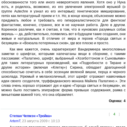
обоснованности того или иного невероятного явления. Хотя оно у Нуна
есть, и родилось, возможно, из его увлечения электронной музыкой (о
группе Autechre я узнал из его интервью): генетическое микширование,
remix как литературный прием и т.п. Но, в конце концов, объяснение можно
придумать любое и требовать его гиперреалистичности для фентези/
фантастики, конечно, странно, все ж не научная работа. Дело в другом.
Коренное различие, как я считаю, в том, что в нуновских разумных собак
веришь — да, действительно, появились вот в будущем такие создания, они
живые и натуральные. В отличие от мира и героев «Города святых и
безумцев» и «Вокзала потерянных снов», где все плоско и просто.
Как мне кажется, очень характеризуют Вандермеера многословные
заметки о шрифтах, которыми напечатаны вещи в сборнике, с такими
пассажами: «Палатино, шрифт, выбранный «Хоэгботтоном и Сыновьями»
для таких литературных произведений, как «Подробности о Тиране и
другие истории» (включая «Клетку») Сирина, обладает драгоценной
способностью сочетать в себе эссенции вяленой вишни, перца и черного
шоколада. Угрюмый и меланхоличный, этот шрифт отражает навязчивые
идеи своего создателя, труффидианского монаха Майкла Палатино.». Эти
слова очень хорошо отражают дух и идею «Города святых и безумцев», их
можно было поставить эпиграфом: форма превыше содержания, рамка с
виньетками важней того, что она обрамляет.
Оценка:
4
[
4
]
Степан Чепмэн «Тройка»
ArtemT
, 23 августа 2009 г. 10:13