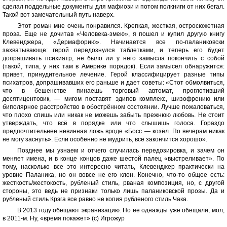
сделал поддельные документы для мафиози и потом полкниги от них бегал.
Такой вот замечательный путь наверх.
Этот роман мне очень понравился. Крепкая, жесткая, остросюжетная
проза. Еще не дочитав «Человека-змею», я пошел и купил другую книгу
Клевенджера, «Дермафорию». Начинается все по-паланиковски
захватывающе: герой передознулся таблетками, и теперь его будет
допрашивать психиатр, не было ли у него замысла покончить с собой
(такой, типа, у них там в Америке порядок). Если замысел обнаружится:
привет, принудительное лечение. Герой классифицирует разные типы
психатров, допрашивавших его раньше и дает советы: «Стот обмолвиться,
что в бешенстве пинаешь торговый автомат, проглотивший
десятицентовик, — мигом поставят эдипов комплекс, шизофрению или
биполярное расстройство в обострённом состоянии. Лучше пожаловаться,
что плохо спишь или никак не можешь забыть прежнюю любовь. Не стоит
утверждать, что всё в порядке или что слышишь голоса. Гораздо
предпочтительнее невинная ложь вроде «Босс — козёл. По вечерам никак
не могу заснуть». Если особенно не мудрить, всё закончится хорошо».
Позднее мы узнаем и отчего случилась передозировка, и зачем он
меняет имена, и в конце концов даже шестой палец «выстреливает». По
тому, насколько все это интересно читать, Клевенджер практически на
уровне Паланика, но он вовсе не его клон. Конечно, что-то общее есть:
жесткость/жестокость, рубленый стиль, рваная композиция, но, с другой
стороны, это ведь не признаки только лишь паланиковской прозы. Да и
рубленый стиль Крэга все равно не копия рубленого стиль Чака.
В 2013 году обещают экранизацию. Но ее однажды уже обещали, мол,
в 2011-м. Ну, «время покажет» (с) Игрожур