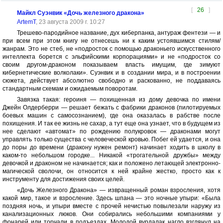
[
26
]
Майкл Суэнвик «Дочь железного дракона»
ArtemT
, 23 августа 2009 г. 10:27
Трешево-пародийное название, дух киберпанка, антураж фентези — и
при всем при этом книгу не отнесешь ни к каким устоявшимся стилям/
жанрам. Это не стеб, не «подросток с помощью драконьего искусственного
интеллекта борется с эльфийскими корпорациями» и не «подросток со
своим другом-драконом показываем власть имущим, где зимуют
кибернетические волколаки». Суэнвик и в создании мира, и в построении
сюжета, действует абсолютно свободно и раскованно, не поддаваясь
стандартным схемам и ожидаемым поворотам.
Завязка такая: героиня — похищенная из дому девочка по имени
Джейн Олдерберри — решает бежать с фабрики драконов (пилотируемых
боевых машин с самосознанием), где она оказалась в рабстве после
похищения. И так ее жизнь не сахар, а тут еще она узнает, что в будущем из
нее сделают «автомат» по рождению полукровок — драконами могут
управлять только существа с человеческой кровью. Побег ей удается, и она
до поры до времени (дракону нужен ремонт) начинает ходить в школу в
каком-то небольшом городке... Никакой «трогательной дружбы» между
девочкой и драконом не начинается; как и положено летающей электронно-
магической сволочи, он относится к ней крайне жестко, просто как к
инструменту для достижения своих целей.
«Дочь Железного Дракона» — извращенный роман взросления, хотя
какой мир, такое и взросление. Здесь шпана — это ночные упыри: «Была
поздняя ночь, и упыри вместе с прочей нечистью повылезали наружу из
канализационных люков. Они собирались небольшими компаниями у
фонарей или торчали в подъездах. Молодой вурдалак нагло взглянул на