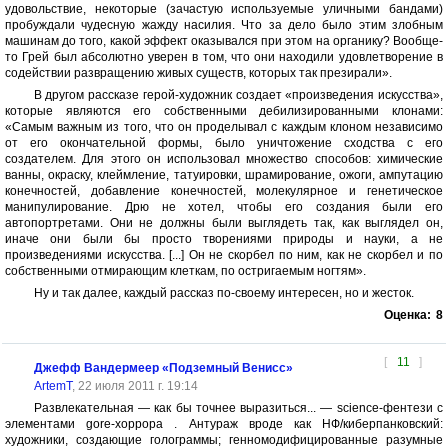
удовольствие, некоторые (зачастую используемые уличными бандами)
пробуждали чудесную жажду насилия. Что за дело было этим злобным
машинам до того, какой эффект оказывался при этом на органику? Вообще-
то Грей был абсолютно уверен в том, что они находили удовлетворение в
содействии развращению живых существ, которых так презирали».
В другом рассказе герой-художник создает «произведения искусства»,
которые являются его собственными дебилизированными клонами:
«Самым важным из того, что он проделывал с каждым клоном независимо
от его окончательной формы, было уничтожение сходства с его
создателем. Для этого он использовал множество способов: химические
ванны, окраску, клеймление, татуировки, шрамирование, ожоги, ампутацию
конечностей, добавление конечностей, молекулярное и генетическое
манипулирование. Дрю не хотел, чтобы его создания были его
автопортретами. Они не должны были выглядеть так, как выглядел он,
иначе они были бы просто творениями природы и науки, а не
произведениями искусства. [...] Он не скорбел по ним, как не скорбел и по
собственными отмирающим клеткам, по остригаемым ногтям».
Ну и так далее, каждый рассказ по-своему интересен, но и жесток.
Оценка:
8
[
11
]
Джефф Вандермеер «Подземный Венисс»
ArtemT
, 22 июля 2011 г. 19:14
Развлекательная — как бы точнее выразиться... — science-фентези с
элементами gore-хоррора . Антураж вроде как НФ/киберпанковский:
художники, создающие голограммы; генномодифицированные разумные