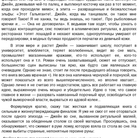
Джейн, дожевывая чей-то палец, и выплюнул косточку как раз в тот момент,
когда они проходили мимо»; а элита — развращенные и безжалостные
эльфы: «Этот Гальяганте!.. Джейн, когда мы танцевали, он такое мне
говорил! Такое! Я не ханжа, ты ведь знаешь, но такое!.. Про рыболовные
крючки и... — Она не договорила». К ведьмам там ходят, чтобы узнать о
методах контрацепции, секс помогает в алхимических ритуалах, в дорогих
ресторанах топят лошадей и нюхают кокаин, одногруппницы умирают от
передозировки, в модных бутиках продаются перчатки из девичьей кожи.
В этом мире и растет Джейн — заканчивает школу, поступает в
университет, влюбляется, теряет возлюбенных, видит во сне мать,
промышляет магазинными кражами, кто-то использует ее, кого-то
использует она и т.п. Роман очень захватывающий, сюжет не отпускает,
большинство сцен выписаны так ярко, как будто сам являешься их
очевидцем. Однако не знаю, стоит ли после предыдущего абзаца говорить,
что книга весьма мрачная =). Не вся она напичкана чернухой и порнухой, как
может показаться из всего вышеперечисленного, но вполне хватает...
Однако лично я не считаю это недостатком, здесь все работает на главную
идею, выраженную очень мощно и убедительно. Идею о том, что самое
главное в жизни — разорвать навязанный порочный круг, освободиться от
чужой выморочной власти, вырваться из адовой колеи...
Формулируя кратко, скажу так: жесткая и подавляющая книга с
сильным и жизнеутверждающим финалом. Я уже не смог от нее оторваться
после одного эпизода — Джейн во сне, вызванном ритуальной магией,
оказывается за обеденным столом со своей матерью. Проснувшись, она
обнаруживает, что сжимает в руке ложку, которую взяла со стола во сне. На
ложке выбиты странные, непонятные героине руны: