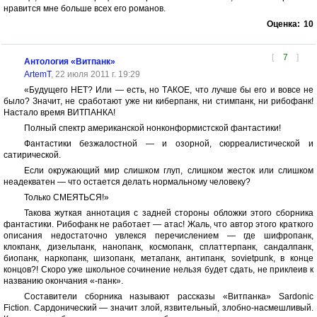
нравится мне больше всех его романов.
Оценка:
10
[
7
]
Антология «Витпанк»
ArtemT
, 22 июля 2011 г. 19:29
«Будущего НЕТ? Или — есть, но ТАКОЕ, что лучше бы его и вовсе не
было? Значит, не сработают уже ни киберпанк, ни стимпанк, ни рибофанк!
Настало время ВИТПАНКА!
Полный спектр американской нонконформистской фантастики!
Фантастики безжалостной — и озорной, сюрреалистической и
сатирической.
Если окружающий мир слишком глуп, слишком жесток или слишком
неадекватен — что остается делать нормальному человеку?
Только СМЕЯТЬСЯ!»
Такова жуткая аннотация с задней стороны обложки этого сборника
фантастики. Рибофанк не работает — атас! Жаль, что автор этого краткого
описания недостаточно увлекся перечислением — где шифропанк,
клокпанк, дизельпанк, нанопанк, космопанк, сплаттерпанк, сандалпанк,
биопанк, наркопанк, шизопанк, метапанк, антипанк, sovietpunk, в конце
концов?! Скоро уже школьное сочинение нельзя будет сдать, не приклеив к
названию окончания «-панк».
Составители сборника называют рассказы «Витпанка» Sardonic
Fiction. Сардонический — значит злой, язвительный, злобно-насмешливый.