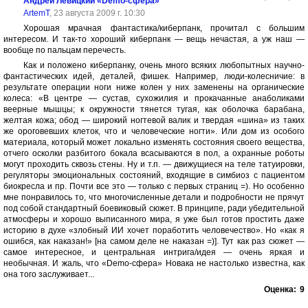
Андрей Левицкий «Demo-сфера»
ArtemT
, 23 августа 2009 г. 10:30
Хорошая мрачная фантастика/киберпанк, прочитал с большим
интересом. И так-то хороший киберпанк — вещь нечастая, а уж наш —
вообще по пальцам перечесть.
Как и положено киберпанку, очень много всяких любопытных научно-
фантастических идей, деталей, фишек. Например, люди-колесничие: в
результате операции ноги ниже колен у них заменены на органические
колеса: «В центре — сустав, сухожилия и прокачанные анаболиками
веерные мышцы; к окружности тянется тугая, как оболочка барабана,
желтая кожа; обод — широкий ногтевой валик и твердая «шина» из таких
же ороговевших клеток, что и человеческие ногти». Или дом из особого
материала, который может локально изменять состояния своего вещества,
отчего осколки разбитого бокала всасываются в пол, а охранные роботы
могут проходить сквозь стены. Ну и т.п. — движущиеся на теле татуировки,
регуляторы эмоциональных состояний, входящие в симбиоз с пациентом
биокресла и пр. Почти все это — только с первых страниц =). Но особенно
мне понравилось то, что многочисленные детали и подробности не прячут
под собой стандартный боевиковый сюжет. В принципе, ради убедительной
атмосферы и хорошо выписанного мира, я уже был готов простить даже
историю в духе «злобный ИИ хочет поработить человечество». Но «как я
ошибся, как наказан!» [на самом деле не наказан =)]. Тут как раз сюжет —
самое интересное, и центральная интрига/идея — очень яркая и
необычная. И жаль, что «Demo-сфера» Новака не настолько известна, как
она того заслуживает...
Оценка:
9