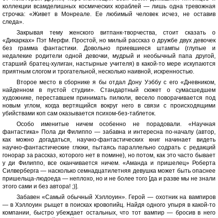
коллекции всамделишных космических кораблей — лишь одна тревожная
строчка: «Живет в Монреале. Ее любимый человек исчез, не оставив
следа».
Закрывая тему женского витпанк-творчества, стоит сказать о
«Дикарках» Пэт Мерфи. Простой, но милый рассказ о дружбе двух девочек
без грамма фантастики. Довольно приевшиеся штампы (глупые и
недалекие родители одной девочки, мудрый и необычный папа другой,
старший братец-хулиган, настырные учителя) в какой-то мере искупаются
приятным слогом и трогательной, несколько наивной, искренностью.
Второе место в сборнике я бы отдал Дону Уэббу с его «Дневником,
найденном в пустой студии». Стандартный сюжет о сумасшедшем
художнике, переставшем принимать пилюли, весело поворачивается под
новым углом, когда вертящийся вокруг него в связи с происходящими
убийствами коп сам оказывается психом-без-таблеток.
Особо именитые ничем особенно не порадовали. «Научная
фантастика» Пола ди Филиппо — забавна и интересна по-началу (автор,
как можно догадаться, научно-фантастических книг начинает видеть
научно-фантастические глюки, пытаясь параллельно содрать с редакций
гонорар за рассказ, которого нет в помине), но потом, как это часто бывает
у ди Филиппо, все оканчивается ничем. «Аманда и пришелец» Роберта
Силверберга — насколько семнадцатилетняя девушка может быть опаснее
пришельца-людоеда — неплохо, но и не более того [да и разве мы не знали
этого сами и без автора! ;)].
Забавен «Самый обычный Хэллоуин». Герой — охотник на вампиров
— в Хэллоуин рыщет в поисках кровопийц. Найдя одного упыря в какой-то
компании, быстро убеждает остальных, что тот вампир — бросив в него