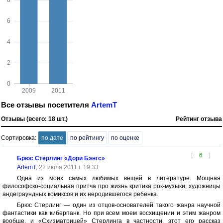
Все отзывы посетителя
ArtemT
Отзывы (всего: 18 шт.)
Рейтинг отзыва
Сортировка:
по дате
по рейтингу
по оценке
[
6
]
Брюс Стерлинг «Дори Бэнгс»
ArtemT
, 22 июля 2011 г. 19:33
Одна из моих самых любимых вещей в литературе. Мощная
философско-социальная притча про жизнь критика рок-музыки, художницы
андеграундных комиксов и их неродившегося ребенка.
Брюс Стерлинг — один из отцов-основателей такого жанра научной
фантастики как киберпанк. Но при всем моем восхищении и этим жанром
вообще, и «Схизматрицей» Стерлинга в частности, этот его рассказ