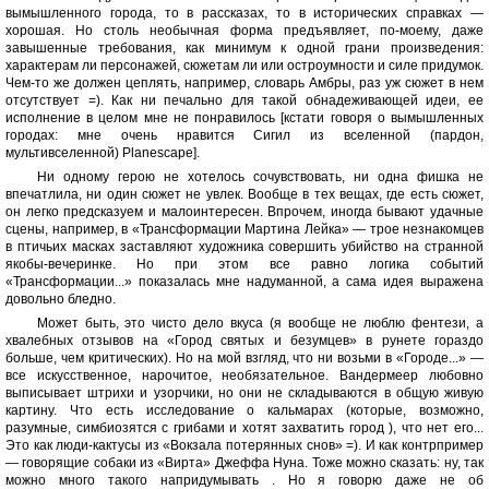
вымышленного города, то в рассказах, то в исторических справках —
хорошая. Но столь необычная форма предъявляет, по-моему, даже
завышенные требования, как минимум к одной грани произведения:
характерам ли персонажей, сюжетам ли или остроумности и силе придумок.
Чем-то же должен цеплять, например, словарь Амбры, раз уж сюжет в нем
отсутствует =). Как ни печально для такой обнадеживающей идеи, ее
исполнение в целом мне не понравилось [кстати говоря о вымышленных
городах: мне очень нравится Сигил из вселенной (пардон,
мультивселенной) Planescape].
Ни одному герою не хотелось сочувствовать, ни одна фишка не
впечатлила, ни один сюжет не увлек. Вообще в тех вещах, где есть сюжет,
он легко предсказуем и малоинтересен. Впрочем, иногда бывают удачные
сцены, например, в «Трансформации Мартина Лейка» — трое незнакомцев
в птичьих масках заставляют художника совершить убийство на странной
якобы-вечеринке. Но при этом все равно логика событий
«Трансформации...» показалась мне надуманной, а сама идея выражена
довольно бледно.
Может быть, это чисто дело вкуса (я вообще не люблю фентези, а
хвалебных отзывов на «Город святых и безумцев» в рунете гораздо
больше, чем критических). Но на мой взгляд, что ни возьми в «Городе...» —
все искусственное, нарочитое, необязательное. Вандермеер любовно
выписывает штрихи и узорчики, но они не складываются в общую живую
картину. Что есть исследование о кальмарах (которые, возможно,
разумные, симбиозятся с грибами и хотят захватить город ), что нет его...
Это как люди-кактусы из «Вокзала потерянных снов» =). И как контрпример
— говорящие собаки из «Вирта» Джеффа Нуна. Тоже можно сказать: ну, так
можно много такого напридумывать . Но я говорю даже не об