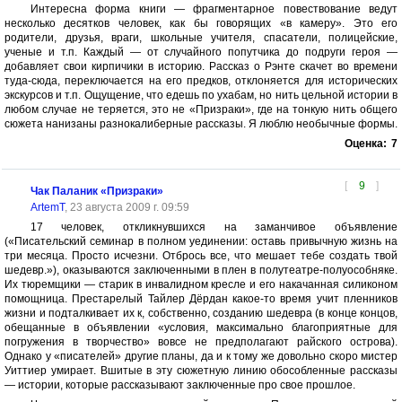
Интересна форма книги — фрагментарное повествование ведут
несколько десятков человек, как бы говорящих «в камеру». Это его
родители, друзья, враги, школьные учителя, спасатели, полицейские,
ученые и т.п. Каждый — от случайного попутчика до подруги героя —
добавляет свои кирпичики в историю. Рассказ о Рэнте скачет во времени
туда-сюда, переключается на его предков, отклоняется для исторических
экскурсов и т.п. Ощущение, что едешь по ухабам, но нить цельной истории в
любом случае не теряется, это не «Призраки», где на тонкую нить общего
сюжета нанизаны разнокалиберные рассказы. Я люблю необычные формы.
Оценка:
7
[
9
]
Чак Паланик «Призраки»
ArtemT
, 23 августа 2009 г. 09:59
17 человек, откликнувшихся на заманчивое объявление
(«Писательский семинар в полном уединении: оставь привычную жизнь на
три месяца. Просто исчезни. Отбрось все, что мешает тебе создать твой
шедевр.»), оказываются заключенными в плен в полутеатре-полуособняке.
Их тюремщики — старик в инвалидном кресле и его накачанная силиконом
помощница. Престарелый Тайлер Дёрдан какое-то время учит пленников
жизни и подталкивает их к, собственно, созданию шедевра (в конце концов,
обещанные в объявлении «условия, максимально благоприятные для
погружения в творчество» вовсе не предполагают райского острова).
Однако у «писателей» другие планы, да и к тому же довольно скоро мистер
Уиттиер умирает. Вшитые в эту сюжетную линию обособленные рассказы
— истории, которые рассказывают заключенные про свое прошлое.