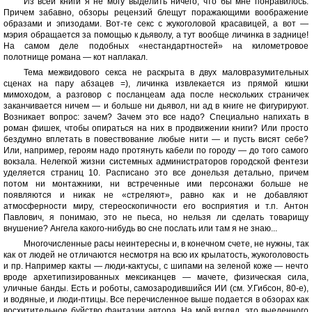
Из всей книги я не могу выделить ничего, что бы мне понравилось.
Причем забавно, обзоры рецензий блещут поражающими воображение
образами и эпизодами. Вот-те секс с жукоголовой красавицей, а вот —
мэрия обращается за помощью к дьяволу, а тут вообще личинка в заднице!
На самом деле подобных «нестандартностей» на километровое
полотнище романа — кот наплакал.
Тема межвидового секса не раскрыта в двух маловразумительных
сценах на пару абзацев =), личинка извлекается из прямой кишки
мимоходом, а разговор с посланцеам ада после нескольких страничек
заканчивается ничем — и больше ни дьявол, ни ад в книге не фигурируют.
Возникает вопрос: зачем? Зачем это все надо? Специально напихать в
роман фишек, чтобы опираться на них в продвижении книги? Или просто
бездумно вплетать в повествование любые нити — и пусть висят себе?
Или, например, героям надо протянуть кабели по городу — до того самого
вокзала. Нелегкой жизни системных администраторов городской фентези
уделяется страниц 10. Расписано это все донельзя детально, причем
потом ни монтажники, ни встреченные ими персонажи больше не
появляются и никак не «стреляют», равно как и не добавляют
атмосферности миру, стереоскопичности его восприятия и т.п. Антон
Павлович, я понимаю, это не пьеса, но нельзя ли сделать товарищу
внушение? Ангела какого-нибудь во сне послать или там я не знаю...
Многочисленные расы неинтересны и, в конечном счете, не нужны, так
как от людей не отличаются несмотря на всю их крылатость, жукоголовость
и пр. Например какты — люди-кактусы, с шипами на зеленой коже — нечто
вроде архетипизированных мексиканцев — мачете, физическая сила,
уличные банды. Есть и роботы, самозародившийся ИИ (см. У.Гибсон, 80-е),
и водяные, и люди-птицы. Все перечисленное выше подается в обзорах как
восхитительное буйство фантазии автора. На мой взгляд, это выеденного