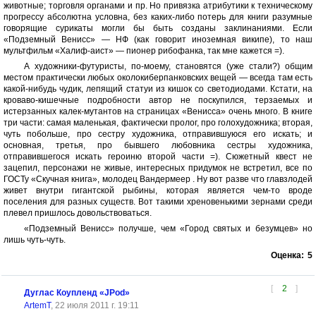
животные; торговля органами и пр. Но привязка атрибутики к техническому
прогрессу абсолютна условна, без каких-либо потерь для книги разумные
говорящие сурикаты могли бы быть созданы заклинаниями. Если
«Подземный Венисс» — НФ (как говорит иноземная википе), то наш
мультфильм «Халиф-аист» — пионер рибофанка, так мне кажется =).
А художники-футуристы, по-моему, становятся (уже стали?) общим
местом практически любых околокиберпанковских вещей — всегда там есть
какой-нибудь чудик, лепящий статуи из кишок со светодиодами. Кстати, на
кроваво-кишечные подробности автор не поскупился, терзаемых и
истерзанных калек-мутантов на страницах «Венисса» очень много. В книге
три части: самая маленькая, фактически пролог, про голохудожника; вторая,
чуть побольше, про сестру художника, отправившуюся его искать; и
основная, третья, про бывшего любовника сестры художника,
отправившегося искать героиню второй части =). Сюжетный квест не
зацепил, персонажи не живые, интересных придумок не встретил, все по
ГОСТу «Скучная книга», молодец Вандермеер . Ну вот разве что главзлодей
живет внутри гигантской рыбины, которая является чем-то вроде
поселения для разных существ. Вот такими хреновенькими зернами среди
плевел пришлось довольствоваться.
«Подземный Венисс» получше, чем «Город святых и безумцев» но
лишь чуть-чуть.
Оценка:
5
[
2
]
Дуглас Коупленд «JPod»
ArtemT
, 22 июля 2011 г. 19:11