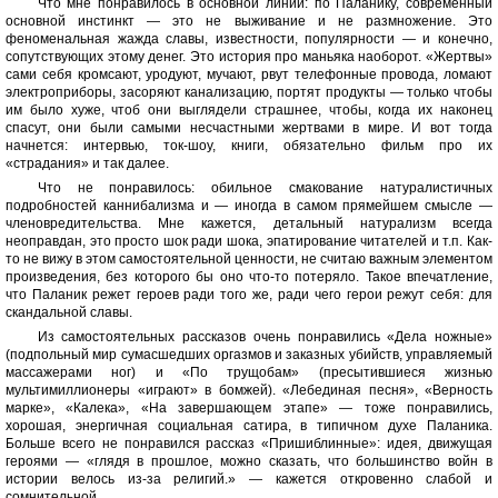
Что мне понравилось в основной линии: по Паланику, современный
основной инстинкт — это не выживание и не размножение. Это
феноменальная жажда славы, известности, популярности — и конечно,
сопутствующих этому денег. Это история про маньяка наоборот. «Жертвы»
сами себя кромсают, уродуют, мучают, рвут телефонные провода, ломают
электроприборы, засоряют канализацию, портят продукты — только чтобы
им было хуже, чтоб они выглядели страшнее, чтобы, когда их наконец
спасут, они были самыми несчастными жертвами в мире. И вот тогда
начнется: интервью, ток-шоу, книги, обязательно фильм про их
«страдания» и так далее.
Что не понравилось: обильное смакование натуралистичных
подробностей каннибализма и — иногда в самом прямейшем смысле —
членовредительства. Мне кажется, детальный натурализм всегда
неоправдан, это просто шок ради шока, эпатирование читателей и т.п. Как-
то не вижу в этом самостоятельной ценности, не считаю важным элементом
произведения, без которого бы оно что-то потеряло. Такое впечатление,
что Паланик режет героев ради того же, ради чего герои режут себя: для
скандальной славы.
Из самостоятельных рассказов очень понравились «Дела ножные»
(подпольный мир сумасшедших оргазмов и заказных убийств, управляемый
массажерами ног) и «По трущобам» (пресытившиеся жизнью
мультимиллионеры «играют» в бомжей). «Лебединая песня», «Верность
марке», «Калека», «На завершающем этапе» — тоже понравились,
хорошая, энергичная социальная сатира, в типичном духе Паланика.
Больше всего не понравился рассказ «Пришиблинные»: идея, движущая
героями — «глядя в прошлое, можно сказать, что большинство войн в
истории велось из-за религий.» — кажется откровенно слабой и
сомнительной.