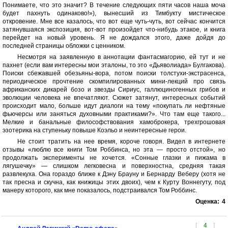
Понимаете, что это значит? В течение следующих пяти часов наша моча
будет пахнуть одинаково!»), вынесший из Тимбукту мистическое
откровение. Мне все казалось, что вот еще чуть-чуть, вот сейчас кончится
затянувшаяся экспозиция, вот-вот произойдет что-нибудь этакое, и книга
перейдет на новый уровень. Я не дождался этого, даже дойдя до
последней страницы обложки с ценником.
Несмотря на заявленную в аннотации фантасмагорию, ей тут и не
пахнет (если вам интересны мои эталоны, то это «Дьяволиада» Булгакова).
Поиски сбежавшей обезьяны-вора, потом поиски толстухи-экстрасенса,
периодическое прочтение скомпилированных мини-лекций про связь
африканских дикарей бозо и звезды Сириус, галлюциногенных грибов и
эволюции человека не впечатляют. Сюжет затянут, интересных событий
происходит мало, больше идут диалоги на тему «покупать ли нефтяные
фьючерсы или заняться духовными практиками?». Что там еще такого...
Мелкие и банальные философствования хамоброкера, трехгрошовая
эзотерика на ступеньку повыше Коэльо и неинтересные герои.
Не стоит тратить на нее время, короче говоря. Видел в интернете
отзывы «люблю все книги Том Роббинса, но эта — просто отстой», но
продолжать эксперименты не хочется. «Сонные глазки и пижама в
лягушечку» — слишком легковесна и поверхностна, средняя такая
развлекуха. Она гораздо ближе к Дэну Брауну и Бернарду Веберу (хотя не
так пресна и скучна, как книжицы этих двоих), чем к Курту Воннегуту, под
манеру которого, как мне показалось, подстраивался Том Роббинс.
Оценка:
4
[
4
]