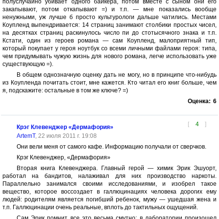
полуслучайно убивает одного байкера, потом вместе с сыном они его
закапывают, потом откапывают =) и т.п. — мне показались вообще
ненужными, уж лучше б просто культурологи дальше чатились. Местами
Коупленд выпендривается: 14 страниц занимают столбики простых чисел,
на десятках страниц раскинулось число пи до стотысячного знака и т.п.
Кстати, один из героев романа — сам Коупленд, малоприятный тип,
который покупает у героя ноутбук со всеми личными файлами героя: типа,
чем придумывать чужую жизнь для нового романа, легче использовать уже
существующую =).
В общем однозначную оценку дать не могу, но в принципе что-нибудь
из Коупленда почитать стоит, мне кажется. Кто читал его книг больше, чем
я, подскажите: остальные в том же ключе? =)
Оценка:
6
[
4
]
Крэг Клевенджер «Дермафория»
ArtemT
, 22 июля 2011 г. 19:08
Они вели меня от самого кафе. Информацию получали от сверчков.
Крэг Клевенджер, «Дермафория»
Вторая книга Клевенджера. Главный герой — химик Эрик Эшуорт,
работал на бандитов, налаживал для них производство наркоты.
Параллельно занимался своими исследованиями, и изобрел такое
вещество, которое воссоздает в галлюцинациях человека дорогих ему
людей: родителям является погибший ребенок, мужу — ушедшая жена и
т.п. Галлюцинации очень реальные, вплоть до тактильных ощущений.
Сам Эрик помнит все это весьма смутно: в лаборатории произошел