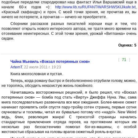
подобные переделки спародировал наш фантаст Илья Варшавский еще в
начале 60-х годов =):
http://www.lib.ru/RUFANT/WARSHWSKIJ/kafe.txt
,
«Красный скафандр») и проч. С моей точки зрения, не прочитав их, вы
ничего не потеряете, а прочитав — ничего не приобретете.
Сборники рассказов разных писателей хороши еще и тем, что
позволяют открыть нового интересного автора, не тратя много времени на
отсеивание неинтересных. С этой точки зрения, урожай «Витпанка» очень
скуден.
Оценка:
5
[
71
]
Чайна Мьевиль «Вокзал потерянных снов»
ArtemT
, 22 июля 2011 г. 19:23
Книга многословная и пустая.
Теперь, когда роману быстро и безболезненно отрубили голову, можно,
не торопясь, обсудить неказистую жизнь покойного.
Начитавшись востороженных рецензий, я было решил, что «Вокзал
потерянных снов» — бомба под стать «Вирту» Джеффа Нуна. Увы, сама
книга последовательно развенчала все мои ожидания. Более-менее сюжет
начинает проявлять себя спустя пару-тройку сотен страниц, первые сотни
скучноваты и тоскливы, читал их буквально потому что «надо!». New Weird
ведь, блин, революция жанра! С трехсотой страницы начались
стандартные приключения отряда героев, на протяжении которых им
несколько раз беззастенчиво помогал бог-из-машины, с особой
жестокостью сбрасывая на головы врагов сюжетный рояль-в-кустах.