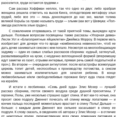
разозлится, груди остаются грудями.»
Сам рассказ Хоффман неплох, так что одно из двух: либо храбрая
женщина решила ответить на вызов Кинга, оплодотворив метафору злых
грудей, либо все это — лишь доносящееся до нас эхо, малая толика
великой борьбы за право называть груди — злыми (как вот у Шевчука: «Поп-
звезда расплела злые груди»).
С сожалением оторвавшись от такой приятной темы, вынужден идти
дальше. Половым вопросам посвящены также рассказы «Упорная девка»
Лесли Уот и «Благоприятные яйцеклетки» Джеймса Морроу. В первом мать
изобретает для дочери что-то вроде «комбинезона невинности», чтоб не
дать дочке заниматься сексом с кем попало. Несмотря на многообещающую
задумку — один из самых слабых рассказов сборника: нудный, затянутый,
разваливающийся на куски, с неудачно воплощенной формой (вперемешку
идут заметки из газет, отрывки интервью, прямая речь самой подопытной и
проч.). Во втором — очередная антиутопия: после катастрофы всемогущая
церковь топит детей, неспособных к производству потомства, а сексом
можно заниматься исключительно для зачатия ребенка. В конце
любвеобильные и/или свободолюбивые горожане бегут куда глаза глядят
на корабле.
И кстати о лесбиянках. «Семь дней зуда» Элис Мозер — лучший
рассказ сборника, глоток свежего воздуха среди душной преснятины. У
героини, Полы, уже несколько страшно зудит спина. И вот как-то ночью, она
просит свою подругу Дженнет почесать ей спинку между лопатками — и
кончик пальца последней моментально врастает в спину Полы! Дальше —
больше: с каждым днем Дженнет все сильнее засасывает в спину ее
подруги. К слову сказать, в сведениях об авторах у Элис Мозер — в отличие
от некоторых других, перечисляющих всех своих домашних питомцев и