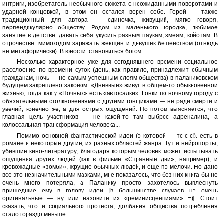
интриги, изобретатель необычного сюжета с неожиданными поворотами и
ударной концовкой, в этом он остался верен себе. Герой — также
традиционный для автора — одиночка, живущий, мягко говоря,
перпендикулярно обществу. Родом из маленького городка, любимое
занятие в детстве: давать себя укусить разным паукам, змеям, койотам. В
отрочестве: мимоходом заражать женщин и девушек бешенством (отнюдь
не метафорически). В юности: становиться богом.
Несколько характерное уже для сегодняшнего времени социальное
расслоение по времени суток (день, как правило, принадлежит обычным
гражданам, ночь — не самым успешным слоям общества) в паланиковском
будущем закреплено законом. «Дневные» живут в общем-то обыкновенной
жизнью, тогда как у «Ночных» есть «автосалки». Гонки по ночному городу с
обязательными столкновениями с другими гонщиками — не ради смерти и
увечий, конечно же, а для острых ощущений. Но потом выясняется, что
главная цель участников — не какой-то там выброс адреналина, а
колоссальная трансформация человека...
Помимо основной фантастической идеи (о которой — тс-с-с!), есть в
романе и некоторые другие, из разных областей жанра. Тут и нейропорты,
убившие кино-литературу, благодаря которым человек может испытывать
ощущения других людей (как в фильме «Странные дни», например), и
кровожадные «зомби», жрущие обычных людей, и еще по мелочи. Но дано
все это незначительными мазками, мне показалось, что без них книга бы не
очень много потеряла, а Паланику просто захотелось выплеснуть
пришедшие ему в голову идеи [в большинстве случаев не очень
оригинальные — ну или назовите их «реминисценциями» =)]. Стоит
сказать, что и социального протеста, долбания общества потребления
стало гораздо меньше.