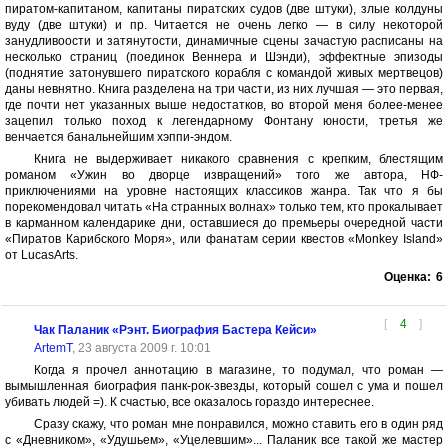
пиратом-капитаном, капитаны пиратских судов (две штуки), злые колдуны
вуду (две штуки) и пр. Читается не очень легко — в силу некоторой
занудливоости и затянутости, динамичные сцены зачастую расписаны на
несколько страниц (поединок Веннера и Шэнди), эффектные эпизоды
(поднятие затонувшего пиратского корабля с командой живых мертвецов)
даны невнятно. Книга разделена на три части, из них лучшая — это первая,
где почти нет указанных выше недостатков, во второй меня более-менее
зацепил только поход к легендарному Фонтану юности, третья же
венчается банальнейшим хэппи-эндом.
Книга не выдерживает никакого сравнения с крепким, блестящим
романом «Ужин во дворце извращений» того же автора, НФ-
приключениями на уровне настоящих классиков жанра. Так что я бы
порекомендовал читать «На странных волнах» только тем, кто прокалывает
в карманном календарике дни, оставшиеся до премьеры очередной части
«Пиратов Карибского Моря», или фанатам серии квестов «Monkey Island»
от LucasArts.
Оценка:
6
[
4
]
Чак Паланик «Рэнт. Биография Бастера Кейси»
ArtemT
, 23 августа 2009 г. 10:01
Когда я прочел аннотацию в магазине, то подумал, что роман —
вымышленная биография панк-рок-звезды, который сошел с ума и пошел
убивать людей =). К счастью, все оказалось гораздо интереснее.
Сразу скажу, что роман мне понравился, можно ставить его в один ряд
с «Дневником», «Удушьем», «Уцелевшим»... Паланик все такой же мастер