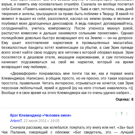
взрыв, и память ему основательно отшибло. Сначала он вообще посчитал
себя Богом: «Память наконец возвращается. Тьма и свет, потопы, семь дней
творения и ангелы, грызущиеся за право быть поближе к Творцу. В какой-то
момент я вышел из себя, разозлился, наслал на землю громы и молнии и
поубивал моих драгоценных динозавров. А ведь говорил: договаривайтесь,
сотрудничайте, учитесь компромиссу. После утконоса махнул рукой,
распустил комиссию и дальше занимался сольными проектами». Однако
полицейские довольно быстро возвращают его на Землю — он на допросе.
Ему шьют изготовление наркотиков в промышленных масштабах,
безжалостные бандиты хотят компенсации за убытки, а сам Эрик прежде
всего хочет найти свою подругу, все ниточки к которой оборвал взрыв. Эрик
поселяется в дешевом отеле, кишащем наркоманами, и сам потихоньку
начинает подсаживаться на свой же наркотик, который на время
возвращает ему любимую...
«Дермафория» понравилась мне почти так же, как и первая книга
Клевенджера. Написано, в общем, просто, но не пресно, это такая хорошая
простота, правильная. Читать интересно, отрываться не хочется, сам Эрик
персонаж любопытный, яркий и дурной [ну на него столько навалилось =)].
Вообще я в свое время на этого Клевенджера как-то очень удачно набрел...
Оценка:
8
[
7
]
Крэг Клевенджер «Человек-змея»
ArtemT
, 22 июля 2011 г. 19:05
Сначала расскажу, как колебался: покупать эту книгу или нет. «За» был
Чак Паланик, говорящий с обложки: «Бог свидетель, это — лучший