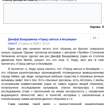
Спойлер (раскрытие сюжета)
(кликните по нему, чтобы увидеть)
IKEA
Stainless
Made in Korea
Оценка:
9
[
10
]
Джефф Вандермеер «Город святых и безумцев»
ArtemT
, 23 августа 2009 г. 10:24
Один раз уже начинал читать этот сборник, но бросил: показался
сильно нудным. Однако прочитав интервью с автором «Тройки» Степаном
Чепмэном, которое сделал как раз Джефф Вандермеер (один из столпов
движения New Weird), решил, что это знак =). Надо, мол, все ж таки
прочитать «Город святых и безумцев» .
И прочитал =). Надо сразу сказать, что «Город святых и безумцев» —
это сборник разноплановых произведений, посвященных вымышленному
городу Амбре, где люди, загадочные грибные существа и огромные речные
кальмары живут бок о бок. Есть обычные рассказы, есть летопись с якобы
остроумными комментариями (одна из самых нудных вещей сборника),
полунаучное исследование кальмаров, список литературы к этому
исследованию (тоже с претензией на некую интересность ), справочник
выдающихся личностей, мест и понятий, интервью с заключенным в
психбольнице самим автором данного сборника и т.п.
Сама задумка такой книги — разносторонней энциклопедии