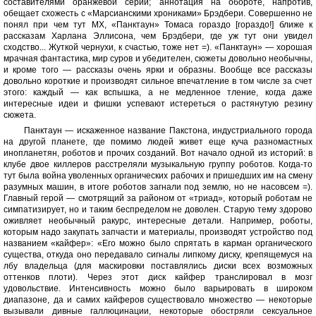
составителями оранжевой серии; аннотация на обороте, напротив,
обещает схожесть с «Марсианскими хрониками» Брэдбери. Совершенно не
понял при чем тут МХ, «Панктаун» Томаса гораздо [гораздо!] ближе к
рассказам Харлана Эллисона, чем Брэдбери, где уж тут они увидел
сходство... Жуткой чернухи, к счастью, тоже нет =). «Панктаун» — хорошая
мрачная фантастика, мир суров и убедителен, сюжеты довольно необычны,
и кроме того — рассказы очень ярки и образны. Вообще все рассказы
довольно короткие и производят сильное впечатление в том числе за счет
этого: каждый — как вспышка, а не медленное тление, когда даже
интересные идеи и фишки успевают истереться о растянутую резину
сюжета.
Панктаун — искаженное название Пакстона, индустриального города
на другой планете, где помимо людей живет еще куча разномастных
инопланетян, роботов и прочих созданий. Вот начало одной из историй: в
клубе двое киллеров расстреляли музыкальную группу роботов. Когда-то
тут была война уволенных органических рабочих и пришедших им на смену
разумных машин, в итоге роботов загнали под землю, но не насовсем =).
Главный герой — смотрящий за районом от «триад», который роботам не
симпатизирует, но и таким беспределом не доволен. Старую тему здорово
оживляет необычный ракурс, интересные детали. Например, роботы,
которым надо закупать запчасти и материалы, производят устройство под
названием «кайфер»: «Его можно было спрятать в карман органического
существа, откуда оно передавало сигналы липкому диску, крепящемуся на
лбу владельца (для маскировки поставлялись диски всех возможных
оттенков плоти). Через этот диск кайфер транслировал в мозг
удовольствие. Интенсивность можно было варьировать в широком
диапазоне, да и самих кайферов существовало множество — некоторые
вызывали дивные галлюцинации, некоторые обостряли сексуальное