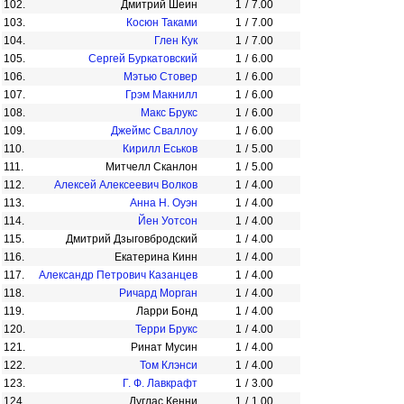
102.
Дмитрий Шеин
1
/
7.00
103.
Косюн Таками
1
/
7.00
104.
Глен Кук
1
/
7.00
105.
Сергей Буркатовский
1
/
6.00
106.
Мэтью Стовер
1
/
6.00
107.
Грэм Макнилл
1
/
6.00
108.
Макс Брукс
1
/
6.00
109.
Джеймс Сваллоу
1
/
6.00
110.
Кирилл Еськов
1
/
5.00
111.
Митчелл Сканлон
1
/
5.00
112.
Алексей Алексеевич Волков
1
/
4.00
113.
Анна Н. Оуэн
1
/
4.00
114.
Йен Уотсон
1
/
4.00
115.
Дмитрий Дзыговбродский
1
/
4.00
116.
Екатерина Кинн
1
/
4.00
117.
Александр Петрович Казанцев
1
/
4.00
118.
Ричард Морган
1
/
4.00
119.
Ларри Бонд
1
/
4.00
120.
Терри Брукс
1
/
4.00
121.
Ринат Мусин
1
/
4.00
122.
Том Клэнси
1
/
4.00
123.
Г. Ф. Лавкрафт
1
/
3.00
124.
Дуглас Кенни
1
/
1.00