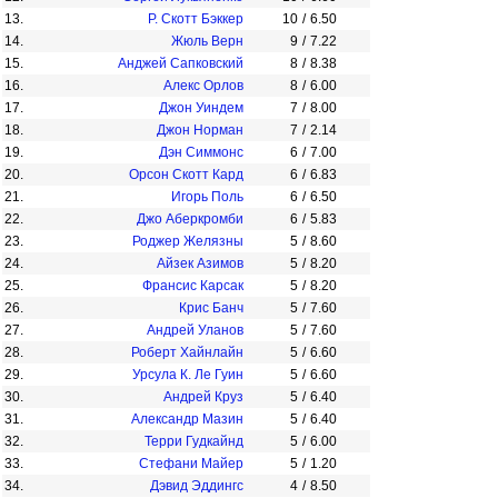
13.
Р. Скотт Бэккер
10
/
6.50
14.
Жюль Верн
9
/
7.22
15.
Анджей Сапковский
8
/
8.38
16.
Алекс Орлов
8
/
6.00
17.
Джон Уиндем
7
/
8.00
18.
Джон Норман
7
/
2.14
19.
Дэн Симмонс
6
/
7.00
20.
Орсон Скотт Кард
6
/
6.83
21.
Игорь Поль
6
/
6.50
22.
Джо Аберкромби
6
/
5.83
23.
Роджер Желязны
5
/
8.60
24.
Айзек Азимов
5
/
8.20
25.
Франсис Карсак
5
/
8.20
26.
Крис Банч
5
/
7.60
27.
Андрей Уланов
5
/
7.60
28.
Роберт Хайнлайн
5
/
6.60
29.
Урсула К. Ле Гуин
5
/
6.60
30.
Андрей Круз
5
/
6.40
31.
Александр Мазин
5
/
6.40
32.
Терри Гудкайнд
5
/
6.00
33.
Стефани Майер
5
/
1.20
34.
Дэвид Эддингс
4
/
8.50