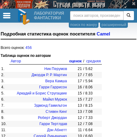
ЛАБОРАТОРИЯ
ФАНТАСТИКИ
поиск по жанру
расширенный
Подробная статистика оценок посетителя
Camel
Всего оценок:
456
Таблица оценок по авторам
Автор
оценок
/
средняя
1.
Ник Перумов
21
/
5.62
2.
Джордж Р. Р. Мартин
17
/
7.65
3.
Вера Камша
17
/
5.94
4.
Гарри Гаррисон
16
/
8.06
5.
Аркадий и Борис Стругацкие
15
/
8.33
6.
Майкл Муркок
15
/
7.27
7.
Эдмонд Гамильтон
13
/
8.15
8.
Стивен Кинг
13
/
7.08
9.
Роберт Джордан
12
/
7.33
10.
Гарри Тертлдав
12
/
7.08
11.
Дэн Абнетт
11
/
6.64
12.
Сергей Лукьяненко
10
/
6.60