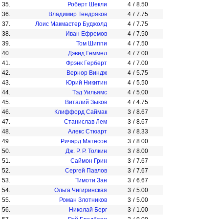
35.
Роберт Шекли
4
/
8.50
36.
Владимир Тендряков
4
/
7.75
37.
Лоис Макмастер Буджолд
4
/
7.75
38.
Иван Ефремов
4
/
7.50
39.
Том Шиппи
4
/
7.50
40.
Дэвид Геммел
4
/
7.00
41.
Фрэнк Герберт
4
/
7.00
42.
Вернор Виндж
4
/
5.75
43.
Юрий Никитин
4
/
5.50
44.
Тэд Уильямс
4
/
5.00
45.
Виталий Зыков
4
/
4.75
46.
Клиффорд Саймак
3
/
8.67
47.
Станислав Лем
3
/
8.67
48.
Алекс Стюарт
3
/
8.33
49.
Ричард Матесон
3
/
8.00
50.
Дж. Р. Р. Толкин
3
/
8.00
51.
Саймон Грин
3
/
7.67
52.
Сергей Павлов
3
/
7.67
53.
Тимоти Зан
3
/
6.67
54.
Ольга Чигиринская
3
/
5.00
55.
Роман Злотников
3
/
5.00
56.
Николай Берг
3
/
1.00