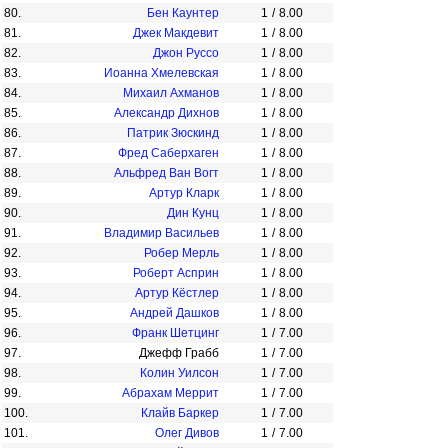
80.
Бен Каунтер
1
/
8.00
81.
Джек Макдевит
1
/
8.00
82.
Джон Руссо
1
/
8.00
83.
Иоанна Хмелевская
1
/
8.00
84.
Михаил Ахманов
1
/
8.00
85.
Александр Дихнов
1
/
8.00
86.
Патрик Зюскинд
1
/
8.00
87.
Фред Саберхаген
1
/
8.00
88.
Альфред Ван Вогт
1
/
8.00
89.
Артур Кларк
1
/
8.00
90.
Дин Кунц
1
/
8.00
91.
Владимир Васильев
1
/
8.00
92.
Робер Мерль
1
/
8.00
93.
Роберт Асприн
1
/
8.00
94.
Артур Кёстлер
1
/
8.00
95.
Андрей Дашков
1
/
8.00
96.
Франк Шетцинг
1
/
7.00
97.
Джефф Грабб
1
/
7.00
98.
Колин Уилсон
1
/
7.00
99.
Абрахам Меррит
1
/
7.00
100.
Клайв Баркер
1
/
7.00
101.
Олег Дивов
1
/
7.00