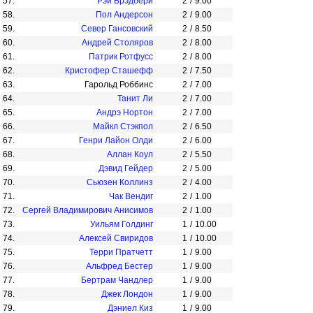
57.
Рэй Брэдбери
2
/
9.00
58.
Пол Андерсон
2
/
9.00
59.
Север Гансовский
2
/
8.50
60.
Андрей Столяров
2
/
8.00
61.
Патрик Ротфусс
2
/
8.00
62.
Кристофер Сташефф
2
/
7.50
63.
Гарольд Роббинс
2
/
7.00
64.
Танит Ли
2
/
7.00
65.
Андрэ Нортон
2
/
7.00
66.
Майкл Стэкпол
2
/
6.50
67.
Генри Лайон Олди
2
/
6.00
68.
Аллан Коул
2
/
5.50
69.
Дэвид Гейдер
2
/
5.00
70.
Сьюзен Коллинз
2
/
4.00
71.
Чак Вендиг
2
/
1.00
72.
Сергей Владимирович Анисимов
2
/
1.00
73.
Уильям Голдинг
1
/
10.00
74.
Алексей Свиридов
1
/
10.00
75.
Терри Пратчетт
1
/
9.00
76.
Альфред Бестер
1
/
9.00
77.
Бертрам Чандлер
1
/
9.00
78.
Джек Лондон
1
/
9.00
79.
Дэниел Киз
1
/
9.00