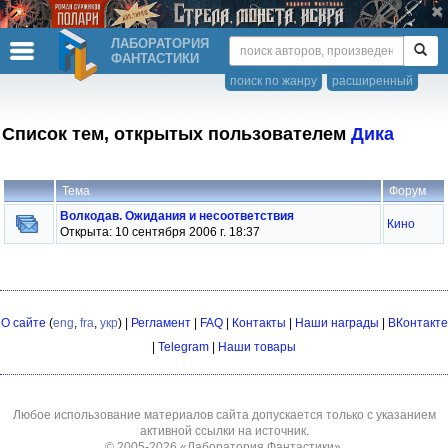
ЛАБОРАТОРИЯ
ФАНТАСТИКИ
поиск по жанру
расширенный
Список тем, открытых пользователем
Дика
Тема
Форум
Волкодав. Ожидания и несоответствия
Кино
Открыта: 10 сентября 2006 г. 18:37
О сайте
(
eng
,
fra
,
укр
) |
Регламент
|
FAQ
|
Контакты
|
Наши награды
|
ВКонтакте
|
Telegram
|
Наши товары
Любое использование материалов сайта допускается только с указанием
активной ссылки на источник.
© 2005-2026
«Лаборатория Фантастики»
.