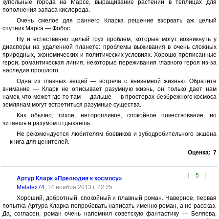
купольные города на Марсе, выращивание растений в теплицах для
пополнения запаса кислорода.
Очень смелое для раннего Кларка решение взорвать аж целый
спутник Марса — Фобос.
Ну и естественно целый груз проблем, которые могут возникнуть у
диаспоры на удаленной планете: проблемы выживания в очень сложных
природных, экономических и политических условиях. Хорошо прописанные
герои, романтическая линия, некоторые переживания главного героя из-за
наследия прошлого.
Одна из главных вещей — встреча с внеземной жизнью. Обратите
внимание — Кларк не описывает разумную жизнь, он только дает нам
намек, что может где-то там — дальше — в просторах безбрежного космоса
землянам могут встретиться разумные существа.
Как обычно, тихое, неторопливое, спокойное повествование, но
читаешь и разумом отдыхаешь.
Не рекомендуется любителям боевиков и зубодробительного экшена
— книга для ценителей.
Оценка:
7
[
5
]
Артур Кларк «Прелюдия к космосу»
Metalex74
, 14 ноября 2013 г. 22:25
Хороший, добротный, спокойный и плавный роман. Наверное, первая
попытка Артура Кларка попробовать написать именно роман, а не рассказ.
Да, согласен, роман очень напомнил советскую фантастику — Беляева,