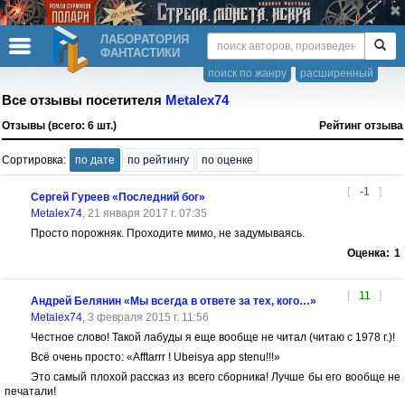
ЛАБОРАТОРИЯ
ФАНТАСТИКИ
поиск по жанру
расширенный
Все отзывы посетителя
Metalex74
Отзывы (всего: 6 шт.)
Рейтинг отзыва
Сортировка:
по дате
по рейтингу
по оценке
[
-1
]
Сергей Гуреев «Последний бог»
Metalex74
, 21 января 2017 г. 07:35
Просто порожняк. Проходите мимо, не задумываясь.
Оценка:
1
[
11
]
Андрей Белянин «Мы всегда в ответе за тех, кого…»
Metalex74
, 3 февраля 2015 г. 11:56
Честное слово! Такой лабуды я еще вообще не читал (читаю с 1978 г.)!
Всё очень просто: «Afftarrr ! Ubeisya app stenu!!!»
Это самый плохой рассказ из всего сборника! Лучше бы его вообще не
печатали!