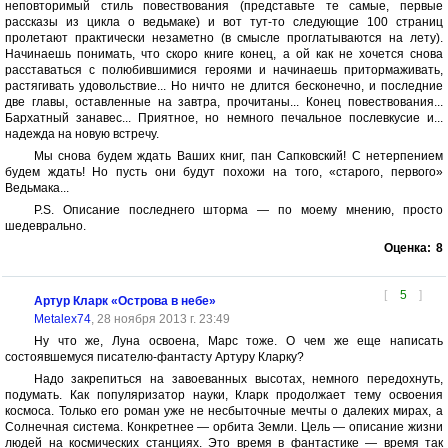
неповторимый стиль повествования (представьте те самые, первые
рассказы из цикла о ведьмаке) и вот тут-то следующие 100 страниц
пролетают практически незаметно (в смысле проглатываются на лету).
Начинаешь понимать, что скоро книге конец, а ой как не хочется снова
расставаться с полюбившимися героями и начинаешь притормаживать,
растягивать удовольствие... Но ничто не длится бесконечно, и последние
две главы, оставленные на завтра, прочитаны... Конец повествования...
Бархатный занавес... Приятное, но немного печальное послевкусие и...
надежда на новую встречу.
Мы снова будем ждать Ваших книг, пан Сапковский! С нетерпением
будем ждать! Но пусть они будут похожи на того, «старого, первого»
Ведьмака...
P.S. Описание последнего шторма — по моему мнению, просто
шедеврально.
Оценка:
8
[
5
]
Артур Кларк «Острова в небе»
Metalex74
, 28 ноября 2013 г. 23:49
Ну что же, Луна освоена, Марс тоже. О чем же еще написать
состоявшемуся писателю-фантасту Артуру Кларку?
Надо закрепиться на завоеванных высотах, немного передохнуть,
подумать. Как популяризатор науки, Кларк продолжает тему освоения
космоса. Только его роман уже не несбыточные мечты о далеких мирах, а
Солнечная система. Конкретнее — орбита Земли. Цель — описание жизни
людей на космических станциях. Это время в фантастике — время так