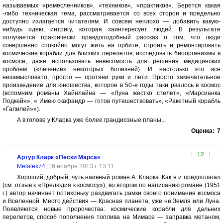
называемых «ремесленников», «техников», «практиков». Берется какая
-либо техническая тема, рассматривается со всех сторон и предельно
доступно излагается читателям. И совсем неплохо — добавить какую-
нибудь идею, интригу, которая заинтересует людей. В результате
получается практически правдоподобный рассказ о том, что люди
совершенно спокойно могут жить на орбите, строить и ремонтировать
космические корабли для близких перелетов, исследовать биоорганизмы в
космосе, даже использовать невесомость для решения медицинских
проблем («лечение» некоторых болезней). И настолько это все
незамысловато, просто — протяни руки и лети. Просто замечательное
произведение для юношества, которое в 50-е годы таки рвалось в космос
(вспомним романы Хайнлайна — «Луна жестко стелет», «Марсианка
Подкейн», « Имею скафандр — готов путешествовать», «Ракетный корабль
«Галилей»»).
А в голове у Кларка уже более грандиозные планы...
Оценка:
7
[
12
]
Артур Кларк «Пески Марса»
Metalex74
, 16 ноября 2013 г. 13:11
Хороший, добрый, чуть наивный роман А. Кларка. Как я и предполагал
(см. отзыв к «Прелюдия к космосу»), во втором по написанию романе (1951
г.) автор начинает потихоньку раздвигать рамки своего понимания космоса
и Вселенной. Место действия — Красная планета, уже не Земля или Луна.
Появляются новые пророчества: космические корабли для дальних
перелетов, способ пополнения топлива на Мимасе — заправка метаном,