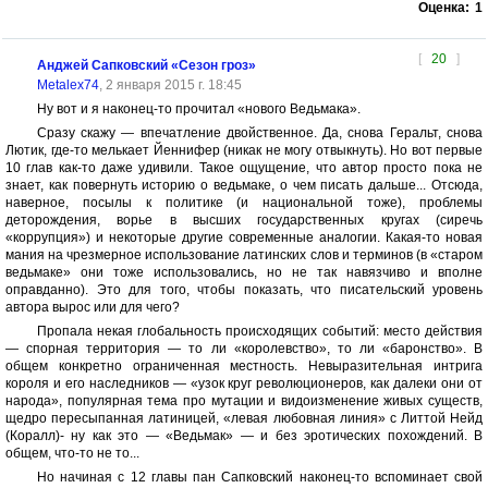
Оценка:
1
[
20
]
Анджей Сапковский «Сезон гроз»
Metalex74
, 2 января 2015 г. 18:45
Ну вот и я наконец-то прочитал «нового Ведьмака».
Сразу скажу — впечатление двойственное. Да, снова Геральт, снова
Лютик, где-то мелькает Йеннифер (никак не могу отвыкнуть). Но вот первые
10 глав как-то даже удивили. Такое ощущение, что автор просто пока не
знает, как повернуть историю о ведьмаке, о чем писать дальше... Отсюда,
наверное, посылы к политике (и национальной тоже), проблемы
деторождения, ворье в высших государственных кругах (сиречь
«коррупция») и некоторые другие современные аналогии. Какая-то новая
мания на чрезмерное использование латинских слов и терминов (в «старом
ведьмаке» они тоже использовались, но не так навязчиво и вполне
оправданно). Это для того, чтобы показать, что писательский уровень
автора вырос или для чего?
Пропала некая глобальность происходящих событий: место действия
— спорная территория — то ли «королевство», то ли «баронство». В
общем конкретно ограниченная местность. Невыразительная интрига
короля и его наследников — «узок круг революционеров, как далеки они от
народа», популярная тема про мутации и видоизменение живых существ,
щедро пересыпанная латиницей, «левая любовная линия» с Литтой Нейд
(Коралл)- ну как это — «Ведьмак» — и без эротических похождений. В
общем, что-то не то...
Но начиная с 12 главы пан Сапковский наконец-то вспоминает свой