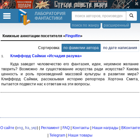
ЛАБОРАТОРИЯ
ФАНТАСТИКИ
поиск по жанру
расширенный
Книжные аннотации посетителя «
Fingolfin
»
Сортировка:
по фамилии автора
по дате написания
Клиффорд Саймак «Исчадия разума»
1.
Куда заведет человечество его фантазия, идеи, неуемное желание
творить? Возможно ли существование искусства ради искусства? Какова
ценность и роль произведений массовой культуры в развитии мира?
Клиффорд Саймак, рассказывая историю репортера Хортона Смита,
пытается подвести нас к ответам на эти вопросы.
О сайте
(
eng
,
fra
,
укр
) |
Регламент
|
FAQ
|
Контакты
|
Наши награды
|
ВКонтакте
|
Telegram
|
Наши товары