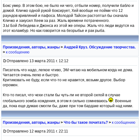
Бокс умер. В этом бою, не было ни чего, отбыли номер, получили бабло и
домой. Кличко одной рукой боксирует, Хей вообще не пойми что 12
раундов кривляний и пафоса. Молодой Тайсон растоптал бы сначала
Кличко и закусил Хеем за раз. Жаль времени потраченного.
З.Ы Бой Лебедева и Джонса из этой же оперы. Жаль что люди ведутся на
этот коламбур. Но как говорится на безрыбье и рак рыба.
Произведения, авторы, жанры
>
Андрей Круз. Обсуждение творчества.
>
к сообщению
Отправлено 13 марта 2011 г. 12:12
Писатель что надо, легкое чтиво, ЭМ читаю на мобильном когда не дома.
Читается очень легко и быстро.
Критиковать не буду, если что-то не нравится, возьми другое. Выбор
огромен.
Кто-то писал, что чехи стали бы чуть-ли не второй силой в случае
глобального зомба-хождения, в этом я сильно сомневаюсь
. Военные
да, пока еще думаю смогли бы, даже при том бардаке который над ними.
Произведения, авторы, жанры
>
Что бы такое почитать?
>
к сообщению
Отправлено 12 марта 2011 г. 22:11