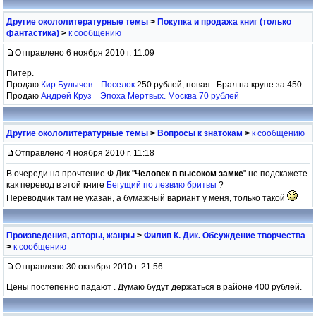
Другие окололитературные темы
>
Покупка и продажа книг (только
фантастика)
>
к сообщению
Отправлено 6 ноября 2010 г. 11:09
Питер.
Продаю
Кир Булычев Поселок
250 рублей, новая . Брал на крупе за 450 .
Продаю
Андрей Круз Эпоха Мертвых. Москва 70 рублей
Другие окололитературные темы
>
Вопросы к знатокам
>
к сообщению
Отправлено 4 ноября 2010 г. 11:18
В очереди на прочтение Ф.Дик "
Человек в высоком замке
" не подскажете
как перевод в этой книге
Бегущий по лезвию бритвы
?
Переводчик там не указан, а бумажный вариант у меня, только такой
Произведения, авторы, жанры
>
Филип К. Дик. Обсуждение творчества
>
к сообщению
Отправлено 30 октября 2010 г. 21:56
Цены постепенно падают . Думаю будут держаться в районе 400 рублей.