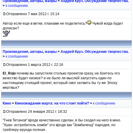
Произведения, авторы, жанры
>
Андрей Круз. Обсуждение творчества.
>
к сообщению
Отправлено 7 мая 2012 г. 15:14
Автор если еще в ветки, планами не поделитесь?
Чужой когда будет
дописан?
Произведения, авторы, жанры
>
Андрей Круз. Обсуждение творчества.
>
к сообщению
Отправлено 1 марта 2012 г. 22:16
El_Rojo
почему вы запустили столько проектов сразу, не боитесь что
качество будет низкое? и не было ли мыслей запустить один по
настоящему стоящий проект, который смог затмить бы ту же Эпоху
мертвых?
Кино
>
Киноожидания марта: на что стоит пойти?
>
к сообщению
Отправлено 24 января 2012 г. 18:32
"Гнев Титанов" вроде качественно сделан, я бы сходил на него в кино.
"Хуан- истребитель зомби" это вроде как "Зомбиленд" пародия, по
трейлеру ерунда полная..