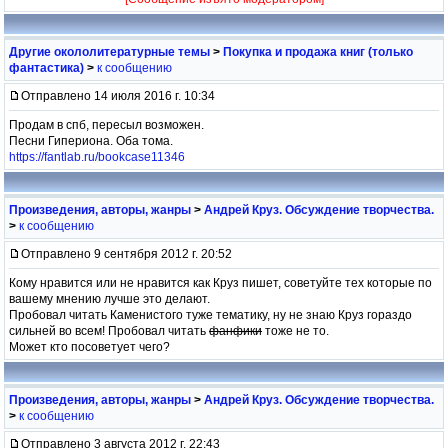
Другие окололитературные темы
>
Покупка и продажа книг (только
фантастика)
>
к сообщению
Отправлено 14 июля 2016 г. 10:34
Продам в спб, пересыл возможен.
Песни Гипериона. Оба тома.
https://fantlab.ru/bookcase11346
Произведения, авторы, жанры
>
Андрей Круз. Обсуждение творчества.
>
к сообщению
Отправлено 9 сентября 2012 г. 20:52
Кому нравится или не нравится как Круз пишет, советуйте тех которые по
вашему мнению лучше это делают.
Пробовал читать Каменистого туже тематику, ну не знаю Круз гораздо
сильней во всем! Пробовал читать
фанфики
тоже не то.
Может кто посоветует чего?
Произведения, авторы, жанры
>
Андрей Круз. Обсуждение творчества.
>
к сообщению
Отправлено 3 августа 2012 г. 22:43