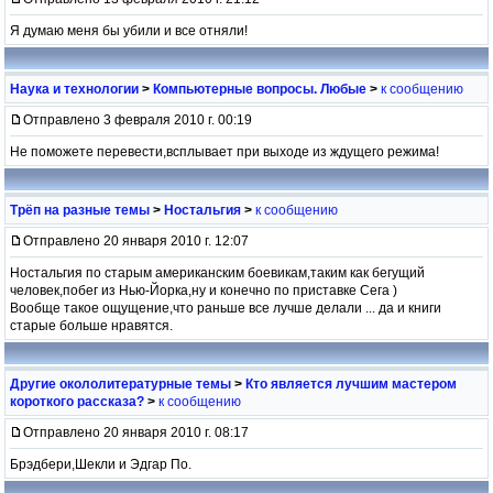
Я думаю меня бы убили и все отняли!
Наука и технологии
>
Компьютерные вопросы. Любые
>
к сообщению
Отправлено 3 февраля 2010 г. 00:19
Не поможете перевести,всплывает при выходе из ждущего режима!
Трёп на разные темы
>
Ностальгия
>
к сообщению
Отправлено 20 января 2010 г. 12:07
Ностальгия по старым американским боевикам,таким как бегущий
человек,побег из Нью-Йорка,ну и конечно по приставке Сега )
Вообще такое ощущение,что раньше все лучше делали ... да и книги
старые больше нравятся.
Другие окололитературные темы
>
Кто является лучшим мастером
короткого рассказа?
>
к сообщению
Отправлено 20 января 2010 г. 08:17
Брэдбери,Шекли и Эдгар По.