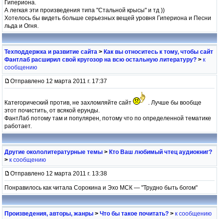
Гипериона.
А легкая эти произведения типа "Стальной крысы" и тд ))
Хотелось бы видеть больше серьезных вещей уровня Гипериона и Песни
льда и Огня.
Техподдержка и развитие сайта
>
Как вы относитесь к тому, чтобы сайт
Фантлаб расширил свой кругозор на всю остальную литературу?
>
к
сообщению
Отправлено 12 марта 2011 г. 17:37
Категорический против, не захломляйте сайт
. Лучше бы вообще
этот почистить, от всякой ерунды.
ФантЛаб потому там и популярен, потому что по определенной тематике
работает.
Другие окололитературные темы
>
Кто Ваш любимый чтец аудиокниг?
>
к сообщению
Отправлено 12 марта 2011 г. 13:38
Понравилось как читала Сорокина и Эхо МСК — "Трудно быть богом"
Произведения, авторы, жанры
>
Что бы такое почитать?
>
к сообщению