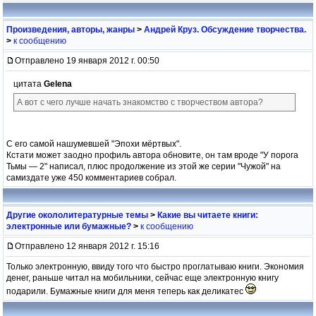
Произведения, авторы, жанры
>
Андрей Круз. Обсуждение творчества.
>
к сообщению
Отправлено 19 января 2012 г. 00:50
цитата
Gelena
А вот с чего лучше начать знакомство с творчеством автора?
С его самой нашумевшей "Эпохи мёртвых".
Кстати может заодно профиль автора обновите, он там вроде "У порога
Тьмы — 2" написал, плюс продолжение из этой же серии "Чужой" на
самиздате уже 450 комментариев собрал.
Другие окололитературные темы
>
Какие вы читаете книги:
электронные или бумажные?
>
к сообщению
Отправлено 12 января 2012 г. 15:16
Только электронную, ввиду того что быстро проглатываю книги. Экономия
денег, раньше читал на мобильники, сейчас еще электронную книгу
подарили. Бумажные книги для меня теперь как деликатес