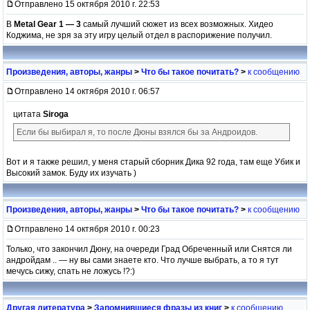
Отправлено 15 октября 2010 г. 22:53
В
Metal Gear 1 — 3
самый лучший сюжет из всех возможных. Хидео
Коджима, не зря за эту игру целый отдел в распорижение получил.
Произведения, авторы, жанры
>
Что бы такое почитать?
>
к сообщению
Отправлено 14 октября 2010 г. 06:57
цитата
Siroga
Если бы выбирал я, то после Дюны взялся бы за Андроидов.
Вот и я также решил, у меня старый сборник Дика 92 года, там еще Убик и
Высокий замок. Буду их изучать )
Произведения, авторы, жанры
>
Что бы такое почитать?
>
к сообщению
Отправлено 14 октября 2010 г. 00:23
Только, что закончил Дюну, на очереди Град Обреченный или Снятся ли
андройдам .. — ну вы сами знаете кто. Что лучше выбрать, а то я тут
мечусь сижу, спать не ложусь !?:)
Другая литература
>
Запомнившиеся фразы из книг
>
к сообщению