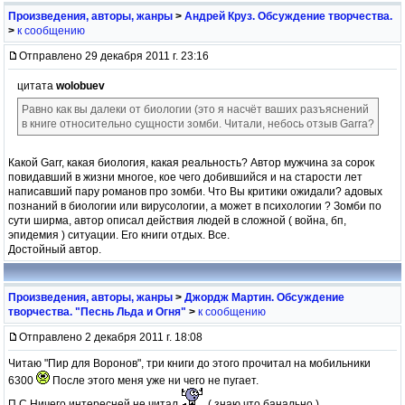
Произведения, авторы, жанры
>
Андрей Круз. Обсуждение творчества.
>
к сообщению
Отправлено 29 декабря 2011 г. 23:16
цитата
wolobuev
Равно как вы далеки от биологии (это я насчёт ваших разъяснений
в книге относительно сущности зомби. Читали, небось отзыв Garrа?
Какой Garr, какая биология, какая реальность? Автор мужчина за сорок
повидавший в жизни многое, кое чего добившийся и на старости лет
написавший пару романов про зомби. Что Вы критики ожидали? адовых
познаний в биологии или вирусологии, а может в психологии ? Зомби по
сути ширма, автор описал действия людей в сложной ( война, бп,
эпидемия ) ситуации. Его книги отдых. Все.
Достойный автор.
Произведения, авторы, жанры
>
Джордж Мартин. Обсуждение
творчества. "Песнь Льда и Огня"
>
к сообщению
Отправлено 2 декабря 2011 г. 18:08
Читаю "Пир для Воронов", три книги до этого прочитал на мобильники
6300
После этого меня уже ни чего не пугает.
П.С Ничего интересней не читал
( знаю что банально )