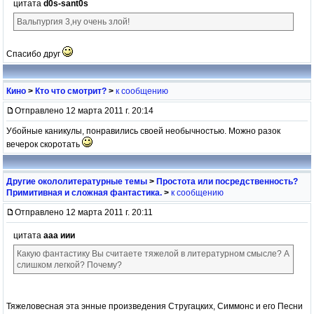
цитата
d0s-sant0s
Вальпургия 3,ну очень злой!
Спасибо друг
Кино
>
Кто что смотрит?
>
к сообщению
Отправлено 12 марта 2011 г. 20:14
Убойные каникулы, понравились своей необычностью. Можно разок
вечерок скоротать
Другие окололитературные темы
>
Простота или посредственность?
Примитивная и сложная фантастика.
>
к сообщению
Отправлено 12 марта 2011 г. 20:11
цитата
ааа иии
Какую фантастику Вы считаете тяжелой в литературном смысле? А
слишком легкой? Почему?
Тяжеловесная эта энные произведения Стругацких, Симмонс и его Песни