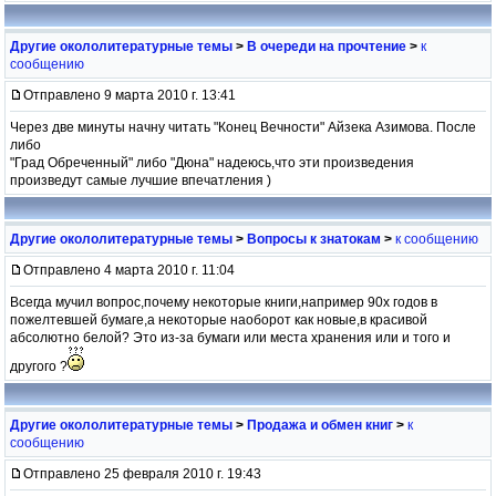
Другие окололитературные темы
>
В очереди на прочтение
>
к
сообщению
Отправлено 9 марта 2010 г. 13:41
Через две минуты начну читать "Конец Вечности" Айзека Азимова. После
либо
"Град Обреченный" либо "Дюна" надеюсь,что эти произведения
произведут самые лучшие впечатления )
Другие окололитературные темы
>
Вопросы к знатокам
>
к сообщению
Отправлено 4 марта 2010 г. 11:04
Всегда мучил вопрос,почему некоторые книги,например 90х годов в
пожелтевшей бумаге,а некоторые наоборот как новые,в красивой
абсолютно белой? Это из-за бумаги или места хранения или и того и
другого ?
Другие окололитературные темы
>
Продажа и обмен книг
>
к
сообщению
Отправлено 25 февраля 2010 г. 19:43