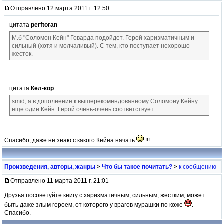
Отправлено 12 марта 2011 г. 12:50
цитата
perftoran
М.б "Соломон Кейн" Говарда подойдет. Герой харизматичным и
сильный (хотя и молчаливый). С тем, кто поступает нехорошо
жесток.
цитата
Кел-кор
smid, а в дополнение к вышерекомендованному Соломону Кейну
еще один Кейн. Герой очень-очень соответствует.
Спасибо, даже не знаю с какого Кейна начать
!!!
Произведения, авторы, жанры
>
Что бы такое почитать?
>
к сообщению
Отправлено 11 марта 2011 г. 21:01
Друзья посоветуйте книгу с харизматичным, сильным, жестким, может
быть даже злым героем, от которого у врагов мурашки по коже
.
Спасибо.