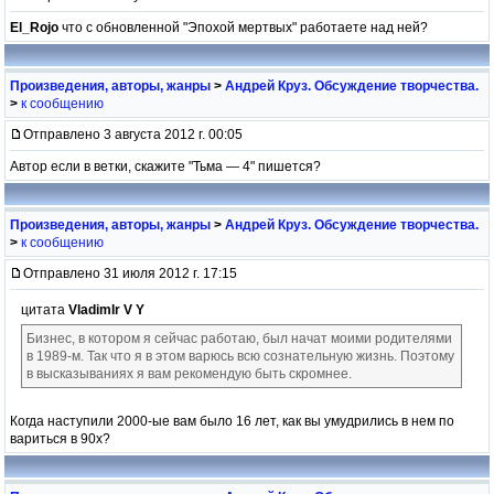
El_Rojo
что с обновленной "Эпохой мертвых" работаете над ней?
Произведения, авторы, жанры
>
Андрей Круз. Обсуждение творчества.
>
к сообщению
Отправлено 3 августа 2012 г. 00:05
Автор если в ветки, скажите "Тьма — 4" пишется?
Произведения, авторы, жанры
>
Андрей Круз. Обсуждение творчества.
>
к сообщению
Отправлено 31 июля 2012 г. 17:15
цитата
VladimIr V Y
Бизнес, в котором я сейчас работаю, был начат моими родителями
в 1989-м. Так что я в этом варюсь всю сознательную жизнь. Поэтому
в высказываниях я вам рекомендую быть скромнее.
Когда наступили 2000-ые вам было 16 лет, как вы умудрились в нем по
вариться в 90х?