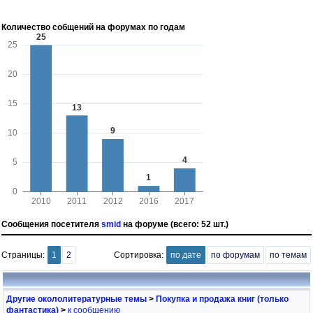
Количество собщений на форумах по годам
Сообщения посетителя
smid
на форуме (всего: 52 шт.)
Страницы:
1
2
Сортировка:
по дате
по форумам
по темам
Другие окололитературные темы
>
Покупка и продажа книг (только
фантастика)
>
к сообщению