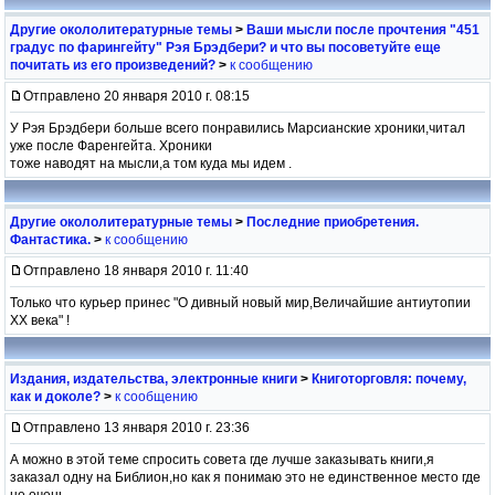
Другие окололитературные темы
>
Ваши мысли после прочтения "451
градус по фарингейту" Рэя Брэдбери? и что вы посоветуйте еще
почитать из его произведений?
>
к сообщению
Отправлено 20 января 2010 г. 08:15
У Рэя Брэдбери больше всего понравились Марсианские хроники,читал
уже после Фаренгейта. Хроники
тоже наводят на мысли,а том куда мы идем .
Другие окололитературные темы
>
Последние приобретения.
Фантастика.
>
к сообщению
Отправлено 18 января 2010 г. 11:40
Только что курьер принес "О дивный новый мир,Величайшие антиутопии
ХХ века" !
Издания, издательства, электронные книги
>
Книготорговля: почему,
как и доколе?
>
к сообщению
Отправлено 13 января 2010 г. 23:36
А можно в этой теме спросить совета где лучше заказывать книги,я
заказал одну на Библион,но как я понимаю это не единственное место где
не очень