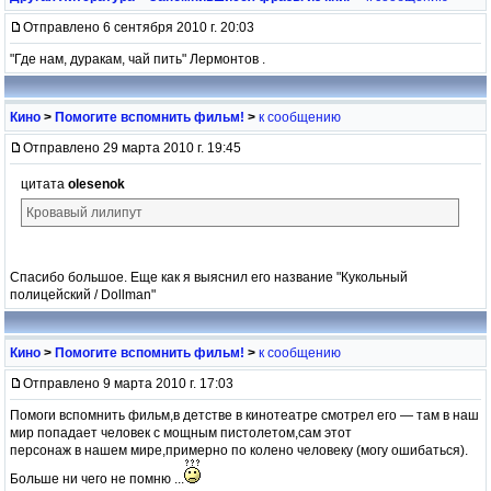
Отправлено 6 сентября 2010 г. 20:03
"Где нам, дуракам, чай пить" Лермонтов .
Кино
>
Помогите вспомнить фильм!
>
к сообщению
Отправлено 29 марта 2010 г. 19:45
цитата
olesenok
Кровавый лилипут
Спасибо большое. Еще как я выяснил его название "Кукольный
полицейский / Dollman"
Кино
>
Помогите вспомнить фильм!
>
к сообщению
Отправлено 9 марта 2010 г. 17:03
Помоги вспомнить фильм,в детстве в кинотеатре смотрел его — там в наш
мир попадает человек с мощным пистолетом,сам этот
персонаж в нашем мире,примерно по колено человеку (могу ошибаться).
Больше ни чего не помню ...