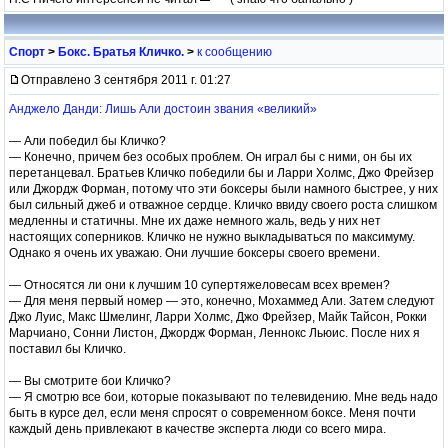
Спорт
>
Бокс. Братья Кличко.
>
к сообщению
Отправлено 3 сентября 2011 г. 01:27
Анджело Данди: Лишь Али достоин звания «великий»
— Али победил бы Кличко?
— Конечно, причем без особых проблем. Он играл бы с ними, он бы их
перетанцевал. Братьев Кличко победили бы и Ларри Холмс, Джо Фрейзер
или Джордж Форман, потому что эти боксеры были намного быстрее, у них
был сильный джеб и отважное сердце. Кличко ввиду своего роста слишком
медленны и статичны. Мне их даже немного жаль, ведь у них нет
настоящих соперников. Кличко не нужно выкладываться по максимуму.
Однако я очень их уважаю. Они лучшие боксеры своего времени.
— Относятся ли они к лучшим 10 супертяжеловесам всех времен?
— Для меня первый номер — это, конечно, Мохаммед Али. Затем следуют
Джо Луис, Макс Шмелинг, Ларри Холмс, Джо Фрейзер, Майк Тайсон, Рокки
Марчиано, Сонни Листон, Джордж Форман, Леннокс Льюис. После них я
поставил бы Кличко.
— Вы смотрите бои Кличко?
— Я смотрю все бои, которые показывают по телевидению. Мне ведь надо
быть в курсе дел, если меня спросят о современном боксе. Меня почти
каждый день привлекают в качестве эксперта люди со всего мира.