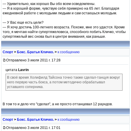
— Удивительно, как хорошо Вы обо всем осведомлены.
— Я в хорошей форме, чувствую себя примерно на 65 лет. Благодаря
ежедневной работе с молодыми людьми и сам остаешься молодым.
— У Вас еще есть цели?
— Я хочу достичь 100-летнего возраста. Похоже, мне это удастся. Кроме
того, я мечтаю найти супертяжеловеса, способного побить Кличко, чтобы
супертяжелый вес снова был в центре внимания, как раньше.
Спорт
>
Бокс. Братья Кличко.
>
к сообщению
Отправлено 3 июля 2011 г. 17:28
цитата
Lavrin
В своё время Холифилд Тайсона точно также сделал-танцуя вокруг
него первую часть бокса, а потом методично обрабатывал
уставшего соперника.
В том то и дело что "сделал", а не просто оттанцевал 12 раундов.
Спорт
>
Бокс. Братья Кличко.
>
к сообщению
Отправлено 3 июля 2011 г. 17:01