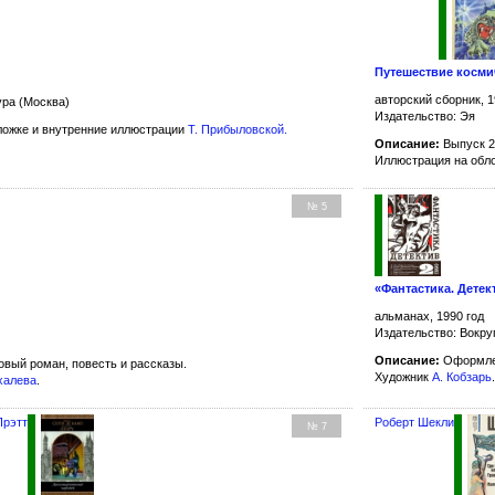
Путешествие косми
авторский сборник, 1
ура (Москва)
Издательство: Эя
ожке и внутренние иллюстрации
Т. Прибыловской
.
Описание:
Выпуск 2
Иллюстрация на обл
№ 5
«Фантастика. Детек
альманах, 1990 год
Издательство: Вокру
Описание:
Оформле
овый роман, повесть и рассказы.
Художник
А. Кобзарь
халева
.
Прэтт
Роберт Шекли
№ 7