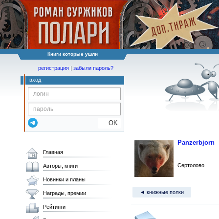
Книги которые ушли
регистрация
|
забыли пароль?
вход
OK
Panzerbjorn
Главная
Сертолово
Авторы, книги
Новинки и планы
◄ книжные полки
Награды, премии
Рейтинги