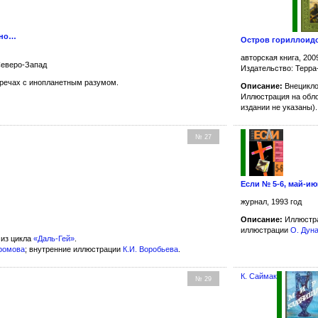
жно…
Остров гориллоид
авторская книга, 200
Северо-Запад
Издательство: Терра
речах с инопланетным разумом.
Описание:
Внецикло
Иллюстрация на обл
издании не указаны).
№ 27
Если № 5-6, май-ию
журнал, 1993 год
Описание:
Иллюстра
иллюстрации
О. Дун
из цикла
«Даль-Гей»
.
Хромова
; внутренние иллюстрации
К.И. Воробьева
.
К. Саймак
№ 29