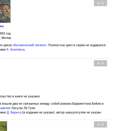
№ 22
на
993 год
, Мелор
з цикла
«Космический легион»
. Полностью цикл в серии не издавался.
ожке
К. Ахиллеса
.
№ 24
ельство в книге не указано
к вошли два не связанных между собой романа Баррингтона Бейли и
 цикла
» Урсулы Ле Гуин.
ожке
Д. Бернса
(в издании не указан); автор шмуцтитулов не указан.
№ 26