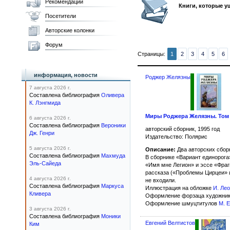
Рекомендации
Книги, которые у
Посетители
Авторские колонки
Форум
Страницы:
1
2
3
4
5
6
информация, новости
Роджер Желязны
7 августа 2026 г.
Составлена библиография
Оливера
К. Лэнгмида
Миры Роджера Желязны. Том
6 августа 2026 г.
Составлена библиография
Вероники
авторский сборник, 1995 год
Дж. Генри
Издательство: Полярис
5 августа 2026 г.
Описание:
Два авторских сборн
Составлена библиография
Махмуда
В сборнике «Вариант единорога
Эль-Сайеда
«Имя мне Легион» и эссе «Фраг
рассказа («Проблемы Цирцеи» и
4 августа 2026 г.
не входили.
Составлена библиография
Маркуса
Иллюстрация на обложке
И. Ле
Кливера
Оформление форзаца художни
Оформление шмуцтитулов
М. 
3 августа 2026 г.
Составлена библиография
Моники
Евгений Велтистов
Ким