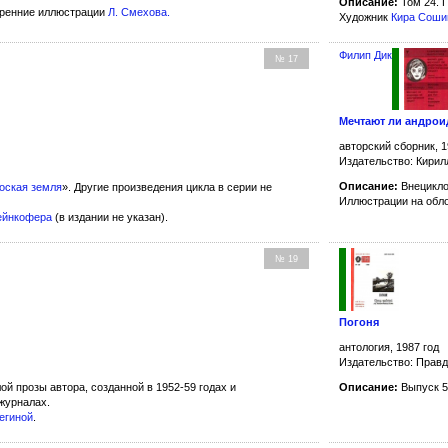
Описание:
Том 24. 
тренние иллюстрации
Л. Смехова
.
Художник
Кира Соши
Филип Дик
№ 17
Мечтают ли андрои
авторский сборник, 1
Издательство: Кирил
Описание:
Внецикло
оская земля
». Другие произведения цикла в серии не
Иллюстрации на обл
ейнкофера
(в издании не указан).
№ 19
Погоня
антология, 1987 год
Издательство: Прав
й прозы автора, созданной в 1952-59 годах и
Описание:
Выпуск 5
журналах.
егиной
.