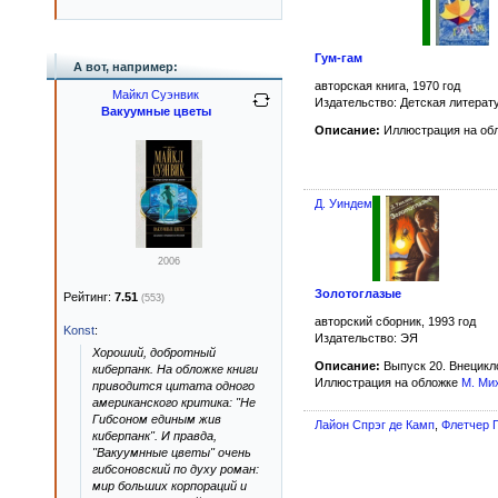
Гум-гам
А вот, например:
авторская книга, 1970 год
Майкл Суэнвик
Издательство: Детская литерат
Вакуумные цветы
Описание:
Иллюстрация на обл
Д. Уиндем
2006
Золотоглазые
Рейтинг:
7.51
(553)
авторский сборник, 1993 год
Konst
:
Издательство: ЭЯ
Хороший, добротный
Описание:
Выпуск 20. Внецикл
киберпанк. На обложке книги
Иллюстрация на обложке
М. Ми
приводится цитата одного
американского критика: "Не
Гибсоном единым жив
Лайон Спрэг де Камп
,
Флетчер 
киберпанк". И правда,
"Вакуумнные цветы" очень
гибсоновский по духу роман:
мир больших корпораций и