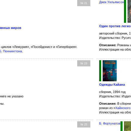
Джек Уильямсон
№ 21
Один против легио
рянных миров
авторский сборник, 1
Издательство: Русич
Описание:
Романы и
з циклов «Лемурия», «Посейдонис» и «Гиперборея».
Иллюстрации на обл
Б. Пеннингтона
.
№ 23
Одежды Кайана
сборник, 1994 год
ниге не указано
Издательство: Издат
ны.
Описание:
В сборни
роман из «
Хайнского
Иллюстрация на обл
Б. Фортунатов
№ 25