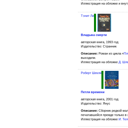
Иллюстрация на обложке и вну
Тэнит Ли
Владыка смерти
авторская книга, 1993 год
Издательство: Странник
Описание:
Роман из цикла «
Пл
выходили.
Иллюстрация на обложке
Д. Шл
Роберт Шекли
Петля времени
авторская книга, 2001 год
Издательство: Янус
Описание:
Сборник редкой мало
печатавшейся прежде только в 
Иллюстрация на обложке
И. Тел