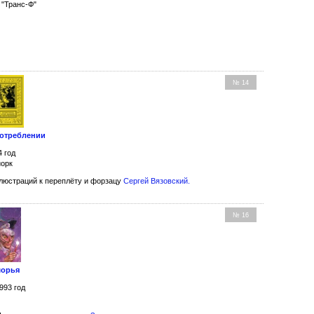
 "Транс-Ф"
№ 14
потреблении
4 год
иорк
люстраций к переплёту и форзацу
Сергей Вязовский
.
№ 16
морья
993 год