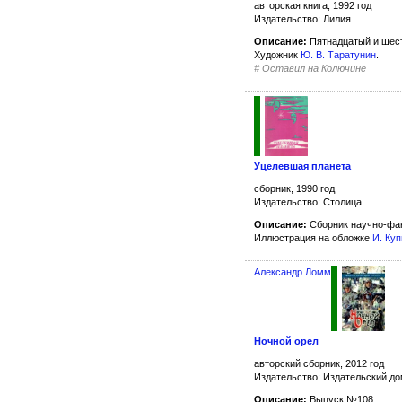
авторская книга, 1992 год
Издательство: Лилия
Описание:
Пятнадцатый и шес
Художник
Ю. В. Таратунин
.
#
Оставил на Колючине
Уцелевшая планета
сборник, 1990 год
Издательство: Столица
Описание:
Сборник научно-фан
Иллюстрация на обложке
И. Ку
Александр Ломм
Ночной орел
авторский сборник, 2012 год
Издательство: Издательский д
Описание:
Выпуск №108.