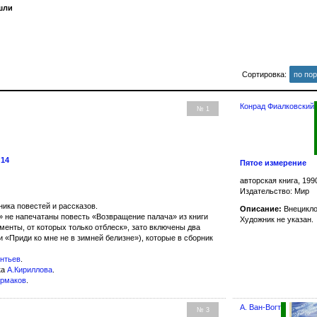
шли
Сортировка:
по по
Конрад Фиалковский
№ 1
 14
Пятое измерение
авторская книга, 199
Издательство: Мир
ика повестей и рассказов.
Описание:
Внецикло
» не напечатаны повесть «Возвращение палача» из книги
Художник не указан.
менты, от которых только отблеск», зато включены два
 «Приди ко мне не в зимней белизне»), которые в сборник
онтьев
.
ка
А.Кириллова
.
Ермаков
.
А. Ван-Вогт
№ 3