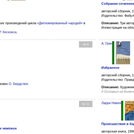
Собрание сочинений
авторский сборник, 1
Издательство: Фабу
ких произведений цикла
«Дипломированный чародей»
в
Описание:
Три авто
Иллюстрация на обл
Р. Хескокса
.
А. Грин
№ 9
Избранное
авторский сборник, 1
Издательство: Прав
ложке
О. Бердслея
.
Описание:
Художни
#
Оставил на Колюч
Ларри Нивен
№ 11
Происшествие в ба
 и чемпион
авторская книга, 199