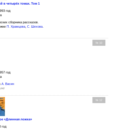
 в четырёх томах. Том 1
993 год
ла
рских сборника рассказов.
ожке
П. Храмцова
,
С. Шехова
.
№ 10
957 год
да
к
А. Васин
ине
№ 12
ре «Длинная ложка»
0 год