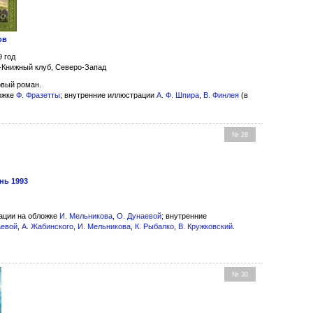
ов
9 год
-Книжный клуб, Северо-Запад
вый роман.
ожке
Ф. Фразетты
; внутренние иллюстрации
А. Ф. Шпира
,
В. Финлея
(в
№ 28
нь 1993
ции на обложке
И. Мельникова
,
О. Дунаевой
; внутренние
аевой
,
А. Жабинского
,
И. Мельникова
,
К. Рыбалко
,
В. Кружковский
.
№ 30