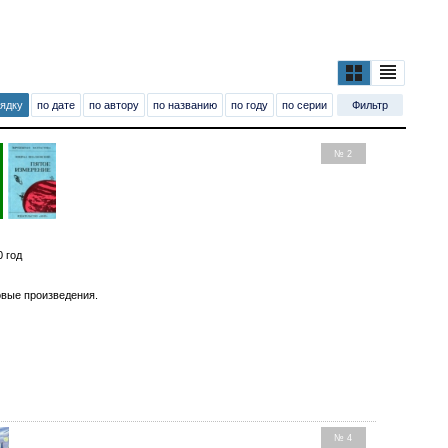
рядку
по дате
по автору
по названию
по году
по серии
Фильтр
№ 2
0 год
вые произведения.
№ 4