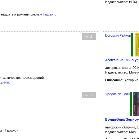
Издательство: ВПХО
тнадцатый романы цикла
«Тарзан»
.
Богомил Райнов
№ 13
Агент, бывший в у
авторская книга, 201
Издательство: Милл
тастических произведений.
Описание:
Автор ил
пцовой
.
Урсула Ле Гуин
№ 15
Волшебник Земно
авторский сборник, 1
ом «Тардис»
Издательство: Мир