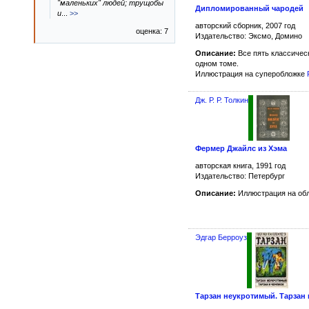
"маленьких" людей; трущобы
Дипломированный чародей
и
...
>>
авторский сборник, 2007 год
оценка: 7
Издательство: Эксмо, Домино
Описание:
Все пять классичес
одном томе.
Иллюстрация на суперобложке
Дж. Р. Р. Толкин
Фермер Джайлс из Хэма
авторская книга, 1991 год
Издательство: Петербург
Описание:
Иллюстрация на об
Эдгар Берроуз
Тарзан неукротимый. Тарзан