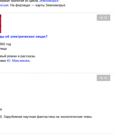
Первая трилогия из цикла
Земноморье
.
нская
. На форзацах — карты Земноморья.
№ 18
ды об электрических овцах?
992 год
лица
вый роман и рассказы.
ожке
Ю. Максимова
.
№ 20
да
0. Зарубежная научная фантастика на экологические темы.