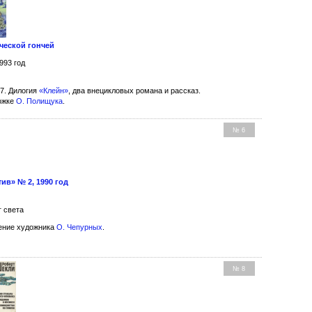
ческой гончей
993 год
7. Дилогия
«Клейн»
, два внецикловых романа и рассказ.
ожке
О. Полищука
.
№ 6
тив» № 2, 1990 год
г света
ние художника
О. Чепурных
.
.
№ 8