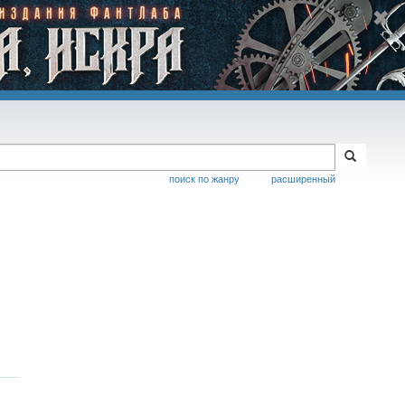
поиск по жанру
расширенный