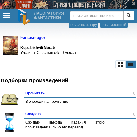
ЛАБОРАТОРИЯ
ФАНТАСТИКИ
поиск по жанру
расширенный
Fantasmagor
Kopaleishvili Merab
Украина, Одесская обл., Одесса
Подборки произведений
0
Прочитать
В очереди на прочтение
0
Ожидаю
Ожидаю выхода издания этого
произведения, либо его перевод