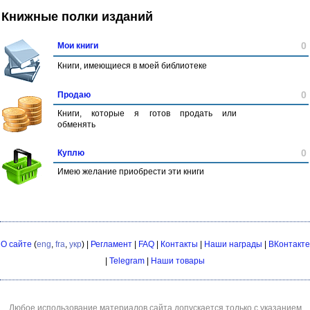
Книжные полки изданий
0
Мои книги
Книги, имеющиеся в моей библиотеке
0
Продаю
Книги, которые я готов продать или
обменять
0
Куплю
Имею желание приобрести эти книги
О сайте
(
eng
,
fra
,
укр
) |
Регламент
|
FAQ
|
Контакты
|
Наши награды
|
ВКонтакте
|
Telegram
|
Наши товары
Любое использование материалов сайта допускается только с указанием