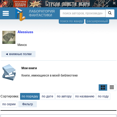
ЛАБОРАТОРИЯ
ФАНТАСТИКИ
поиск по жанру
расширенный
Alessiuss
Минск
◄ книжные полки
Мои книги
Книги, имеющиеся в моей библиотеке
Сортировка:
по порядку
по дате
по автору
по названию
по году
по серии
Фильтр