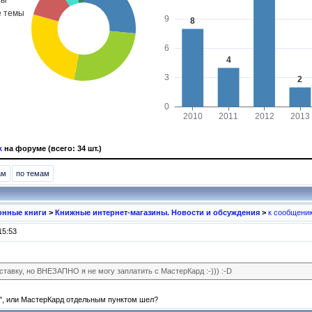
k
на форуме (всего: 34 шт.)
ам
по темам
ронные книги
>
Книжные интернет-магазины. Новости и обсуждения
>
к сообщени
15:53
ставку, но ВНЕЗАПНО я не могу заплатить с МастерКард :-))) :-D
а", или МастерКард отдельным пунктом шел?