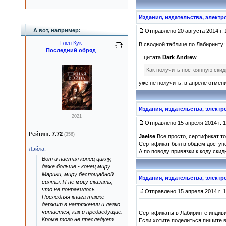
Издания, издательства, элект
А вот, например:
Отправлено 20 августа 2014 г. 
Глен Кук
В сводной таблице по Лабиринту:
Последний обряд
цитата
Dark Andrew
Как получить постоянную скид
уже не получить, в апреле отмен
Издания, издательства, элект
2021
Отправлено 15 апреля 2014 г. 1
Рейтинг:
7.72
(356)
Jaelse
Все просто, сертификат то
Сертификат был в общем доступе
Лэйла
:
А по поводу привязки к коду ски
Вот и настал конец циклу,
даже больше - конец миру
Марики, миру беспощадной
Издания, издательства, элект
силты. Я не могу сказать,
что не понравилось.
Отправлено 15 апреля 2014 г. 1
Последняя книга также
держит в напряжении и легко
читается, как и предведущие.
Сертификаты в Лабиринте индиви
Кроме того не преследует
Если хотите поделиться пишите в