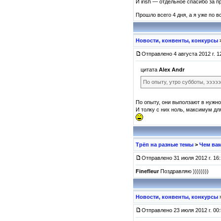
И irish — отдельное спасибо за п
Прошло всего 4 дня, а я уже по 
Новости, конвенты, конкурсы
Отправлено 4 августа 2012 г. 1
цитата
Alex Andr
По опыту, утро субботы, ээээ
По опыту, они выползают в нужно
И толку с них ноль, максимум дл
Трёп на разные темы
>
Чем ва
Отправлено 31 июля 2012 г. 16:
Finefleur
Поздравляю ))))))))
Новости, конвенты, конкурсы
Отправлено 23 июля 2012 г. 00