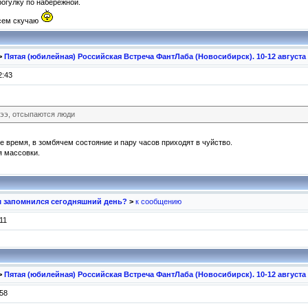
рогулку по набережной.
всем скучаю
>
Пятая (юбилейная) Российская Встреча ФантЛаба (Новосибирск). 10-12 августа
2:43
эээ, отсыпаются люди
е время, в зомбячем состояние и пару часов приходят в чуйство.
я массовки.
м запомнился сегодняшний день?
>
к сообщению
11
>
Пятая (юбилейная) Российская Встреча ФантЛаба (Новосибирск). 10-12 августа
:58