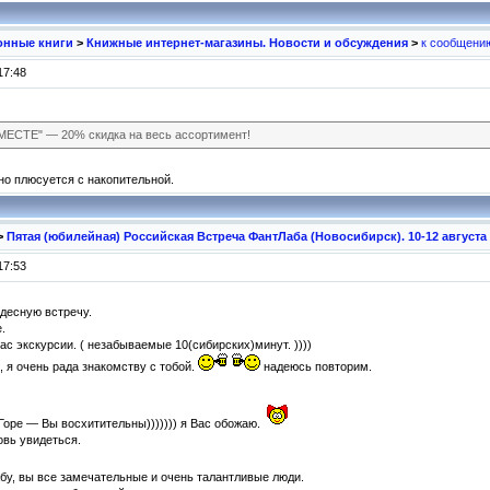
ронные книги
>
Книжные интернет-магазины. Новости и обсуждения
>
к сообщени
17:48
ВМЕСТЕ" — 20% скидка на весь ассортимент!
 но плюсуется с накопительной.
>
Пятая (юбилейная) Российская Встреча ФантЛаба (Новосибирск). 10-12 августа
17:53
удесную встречу.
.
ас экскурсии. ( незабываемые 10(сибирских)минут. ))))
 я очень рада знакомству с тобой.
надеюсь повторим.
, Горе — Вы восхитительны))))))) я Вас обожаю.
вь увидеться.
у, вы все замечательные и очень талантливые люди.