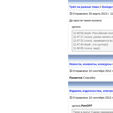
Трёп на разные темы
>
Анекдо
Отправлено 26 марта 2013 г. 11
Да простит меня коллега:
цитата
11:46:56 dusik: Российские по
11:47:17 zvova: умнее ничего 
11:47:31 zvova: занимаются вс
11:47:44 dusik: это шутка)))
11:48:05 zvova: ааа))
Новости, конвенты, конкурсы
Отправлено 10 сентября 2012 г.
Рахметов
Спасибо)
Издания, издательства, элект
Отправлено 10 сентября 2012 г.
цитата
PetrOFF
Твою ж мать! Самая ожидаемая 