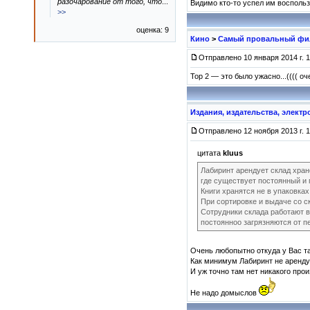
разочарование от того, что
...
Видимо кто-то успел им восполь
>>
оценка: 9
Кино
>
Самый провальный фил
Отправлено 10 января 2014 г. 1
Тор 2 — это было ужасно...(((( оч
Издания, издательства, элект
Отправлено 12 ноября 2013 г. 1
цитата
kluus
Лабиринт арендует склад хране
где существует постоянный и
Книги хранятся не в упаковках
При сортировке и выдаче со ск
Сотрудники склада работают в 
постоянноо загрязняются от п
Очень любопытно откуда у Вас т
Как минимум Лабиринт не арендуе
И уж точно там нет никакого прои
Не надо домыслов