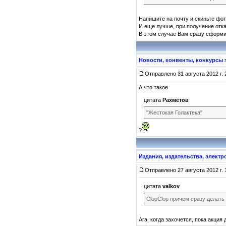
Напишите на почту и скиньте фот
И еще лучше, при получение отка
В этом случае Вам сразу сформиру
Новости, конвенты, конкурсы
Отправлено 31 августа 2012 г. 
А что такое
цитата
Рахметов
"Жестокая Голактека"
?
Издания, издательства, элект
Отправлено 27 августа 2012 г. 
цитата
valkov
ClopClop причем сразу делать 
Ага, когда захочется, пока акция 