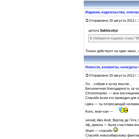
Издания, издательства, элект
Отправлено 26 августа 2012 г. 
цитата
Sablezubyi
В Лабиринте кодовое слово "
Только действует на один заказ.,
Новости, конвенты, конкурсы
Отправлено 20 августа 2012 г. 
Ох... собрав в кучку мысли...
Бесконечная благодарность за ч
Chronomaster, — мое восхищение
Спасибо всем кто проводил для н
Lipka — ты потрясающий человек,
Kons, iwan-san —
senoid, Alex Andr, Вертер де Гёте
лф_ириска — была счастлива вно
Sham — спасибо
Спасибо новосибирскому фантлаб