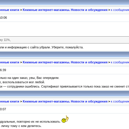
ронные книги
>
Книжные интернет-магазины. Новости и обсуждения
>
к сообщени
10:06
ку 11%,
или и информацию с сайта убрали. Уберите, пожалуйста.
ронные книги
>
Книжные интернет-магазины. Новости и обсуждения
>
к сообщени
6:39
лько на один заказ, увы, Вас опередили.
, воспользоваться мог любой.
дки — сотрудники ошиблись. Сертификат привязывается только пока заказ не сменит ст
ронные книги
>
Книжные интернет-магазины. Новости и обсуждения
>
к сообщени
0:07
дуальные, повторно их не использовать.
 личку тому с кем делитесь.