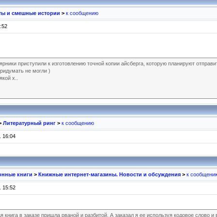
ты и смешные истории
>
к сообщению
:52
лярники приступили к изготовлению точной копии айсберга, которую планируют отправит
придумать не могли )
якой х..
>
Литературный ринг
>
к сообщению
 16:04
ронные книги
>
Книжные интернет-магазины. Новости и обсуждения
>
к сообщени
 15:52
книга в заказе пришла рваной и разбитой. А заказал я ее используя кодовое слово и в