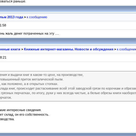
зоваться раньше.
ьм 2013 года
>
к сообщению
1:58
ень жаль денег потраченных на эту ....
ронные книги
>
Книжные интернет-магазины. Новости и обсуждения
>
к сообщени
8:21
ния и выдачи книг в каком-то цехе, на производстве,
 повышенный приток металической пыли.
, как положено, а в открытых стопках.
лада книг, происходит растаскивание всей этой заводской грязи по корочкам и обреза
грязных перчатках, по итогу, руки у них всегда чистые, а белые обрезы книги наоборот
ерчаток.
акие интересные сведения.
т склад, он его собственность.
зводства.