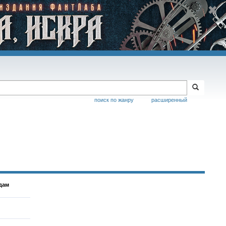
поиск по жанру
расширенный
дам