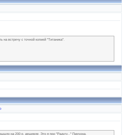
ь на встречу с точной копией "Титаника".
ю
ышло на 200 р. дешевле. Это я про "Радугу..." Пинчона.