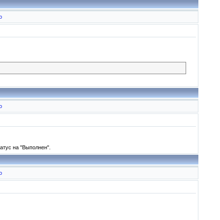
ю
ю
атус на "Выполнен".
ю