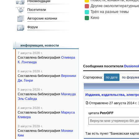
Рекомендации
Посетители
Авторские колонки
Форум
информация, новости
7 августа 2026 г.
Составлена библиография
Оливера
К. Лэнгмида
Сообщения посетителя
Dusiono
6 августа 2026 г.
Составлена библиография
Вероники
Сортировка:
по дате
по форум
Дж. Генри
5 августа 2026 г.
Составлена библиография
Махмуда
Издания, издательства, элект
Эль-Сайеда
Отправлено 27 августа 2014 г. 
4 августа 2026 г.
Составлена библиография
Маркуса
цитата
PetrOFF
Кливера
Вернули мне утерянную б/п до
3 августа 2026 г.
Составлена библиография
Моники
Так есть пункт "Банковская карт
Ким