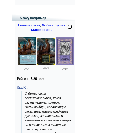
А вот, например:
Евгений Лукин
,
Любовь Лукина
Миссионеры
2023
2024
2019
Рейтинг:
8.26
(952)
StasKr
:
О боже, какая
восхитительная, какая
изумительная химера!
Полинезийцы, обладающие
ракетами, многозарядными
ружьями, авианосцами и
напалмом против европейцев
на деревянных каравеллах –
такой чудовищно