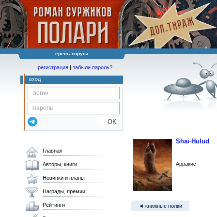
ересь хоруса
регистрация
|
забыли пароль?
вход
OK
Shai-Hulud
Главная
Арракис
Авторы, книги
Новинки и планы
Награды, премии
Рейтинги
◄ книжные полки