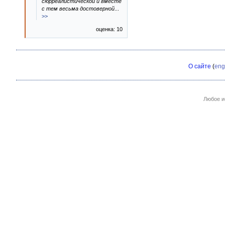
сюрреалистической и вместе
с тем весьма достоверной
...
>>
оценка: 10
О сайте
(
eng
Любое и