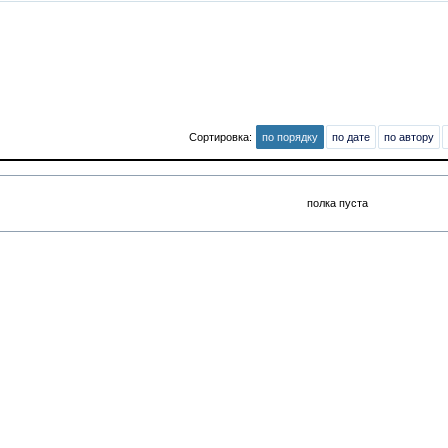
Сортировка:
по порядку
по дате
по автору
полка пуста