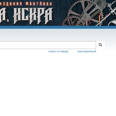
поиск по жанру
расширенный