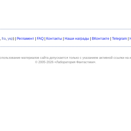
,
fra
,
укр
) |
Регламент
|
FAQ
|
Контакты
|
Наши награды
|
ВКонтакте
|
Telegram
|
спользование материалов сайта допускается только с указанием активной ссылки на и
© 2005-2026
«Лаборатория Фантастики»
.