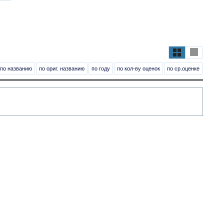
по названию
по ориг. названию
по году
по кол-ву оценок
по ср.оценке