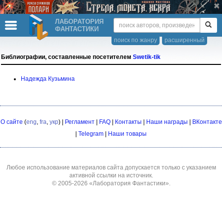
ЛАБОРАТОРИЯ
ФАНТАСТИКИ
поиск по жанру
расширенный
Библиографии, составленные посетителем
Swetik-tik
Надежда Кузьмина
О сайте
(
eng
,
fra
,
укр
) |
Регламент
|
FAQ
|
Контакты
|
Наши награды
|
ВКонтакте
|
Telegram
|
Наши товары
Любое использование материалов сайта допускается только с указанием
активной ссылки на источник.
© 2005-2026
«Лаборатория Фантастики»
.