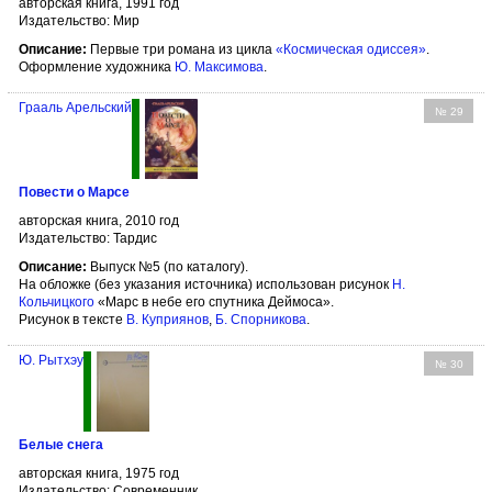
авторская книга, 1991 год
Издательство: Мир
Описание:
Первые три романа из цикла
«Космическая одиссея»
.
Оформление художника
Ю. Максимова
.
Грааль Арельский
№ 29
Повести о Марсе
авторская книга, 2010 год
Издательство: Тардис
Описание:
Выпуск №5 (по каталогу).
На обложке (без указания источника) использован рисунок
Н.
Кольчицкого
«Марс в небе его спутника Деймоса».
Рисунок в тексте
В. Куприянов
,
Б. Спорникова
.
Ю. Рытхэу
№ 30
Белые снега
авторская книга, 1975 год
Издательство: Современник