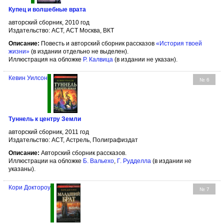
Купец и волшебные врата
авторский сборник, 2010 год
Издательство: АСТ, АСТ Москва, ВКТ
Описание:
Повесть и авторский сборник рассказов
«История твоей
жизни»
(в издании отдельно не выделен).
Иллюстрация на обложке
Р. Калвица
(в издании не указан).
Кевин Уилсон
№ 6
Туннель к центру Земли
авторский сборник, 2011 год
Издательство: АСТ, Астрель, Полиграфиздат
Описание:
Авторский сборник рассказов.
Иллюстрации на обложке
Б. Вальехо
,
Г. Рудделла
(в издании не
указаны).
Кори Доктороу
№ 7