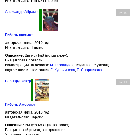
Издательство: РИПОЛ классик
Александр Абрамов
№ 10
Гибель шахмат
авторская книга, 2010 год
Издательство: Тардис
Описание:
Выпуск №8 (по каталогу).
Внецикловая повесть.
Иллюстрация на обложке
М. Гарланда
(в издании не указан);
внутренние иллюстрации
Е. Куприянова
,
Б. Спорникова
.
Бернард Уокер
№ 11
Гибель Америки
авторская книга, 2010 год
Издательство: Тардис
Описание:
Выпуск №31 (по каталогу).
Внецикловый роман, в сокращении.
Художник не указан.