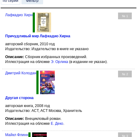
по серии
Фильтр
Лафкадио Хирн
№ 1
Причудливый мир Лафкадио Хирна
авторский сборник, 2010 год
Издательство: Издательство в книге не указано
Описание:
Сборник избранных произведений.
Иллюстрация на обложке
Э. Орлика
(в издании не указан).
Дмитрий Колодан
№ 2
Другая сторона
авторская книга, 2008 год
Издательство: АСТ, АСТ Москва, Хранитель
Описание:
Внецикловый роман.
Иллюстрация на обложке
Е. Деко
.
Майкл Флинн
№ 3