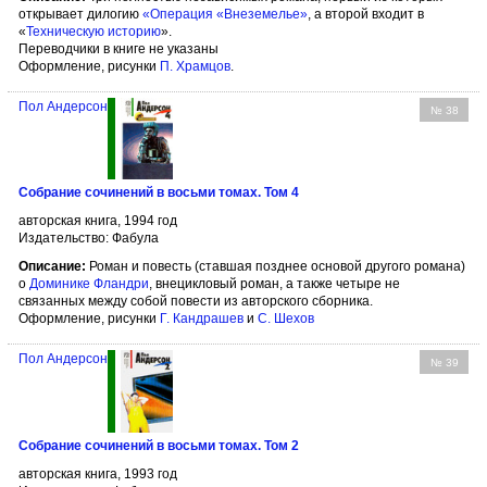
открывает дилогию
«Операция «Внеземелье»
, а второй входит в
«
Техническую историю
».
Переводчики в книге не указаны
Оформление, рисунки
П. Храмцов
.
Пол Андерсон
№ 38
Собрание сочинений в восьми томах. Том 4
авторская книга, 1994 год
Издательство: Фабула
Описание:
Роман и повесть (ставшая позднее основой другого романа)
о
Доминике Фландри
, внецикловый роман, а также четыре не
связанных между собой повести из авторского сборника.
Оформление, рисунки
Г. Кандрашев
и
С. Шехов
Пол Андерсон
№ 39
Собрание сочинений в восьми томах. Том 2
авторская книга, 1993 год