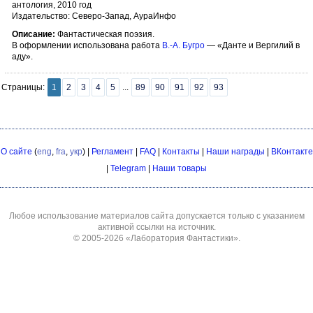
антология, 2010 год
Издательство: Северо-Запад, АураИнфо
Описание:
Фантастическая поэзия.
В оформлении использована работа
В.-А. Бугро
— «Данте и Вергилий в
аду».
Страницы:
1
2
3
4
5
...
89
90
91
92
93
О сайте
(
eng
,
fra
,
укр
) |
Регламент
|
FAQ
|
Контакты
|
Наши награды
|
ВКонтакте
|
Telegram
|
Наши товары
Любое использование материалов сайта допускается только с указанием
активной ссылки на источник.
© 2005-2026
«Лаборатория Фантастики»
.