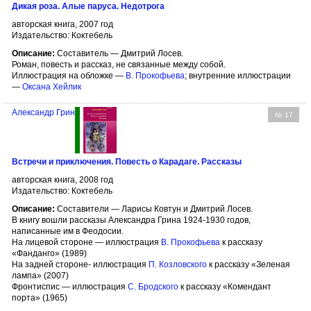
Дикая роза. Алые паруса. Недотрога
авторская книга, 2007 год
Издательство: Коктебель
Описание:
Составитель — Дмитрий Лосев.
Роман, повесть и рассказ, не связанные между собой.
Иллюстрация на обложке —
В. Прокофьева
; внутренние иллюстрации
—
Оксана Хейлик
Александр Грин
№ 17
Встречи и приключения. Повесть о Карадаге. Рассказы
авторская книга, 2008 год
Издательство: Коктебель
Описание:
Составители — Ларисы Ковтун и Дмитрий Лосев.
В книгу вошли рассказы Александра Грина 1924-1930 годов,
написанные им в Феодосии.
На лицевой стороне — иллюстрация
В. Прокофьева
к рассказу
«Фанданго» (1989)
На задней стороне- иллюстрация
П. Козловского
к рассказу «Зеленая
лампа» (2007)
Фронтиспис — иллюстрация
С. Бродского
к рассказу «Комендант
порта» (1965)