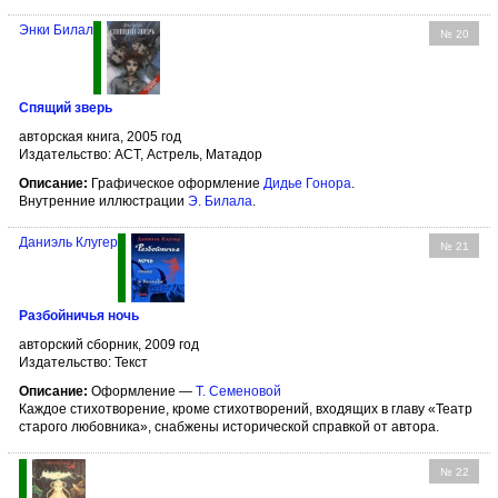
Энки Билал
№ 20
Спящий зверь
авторская книга, 2005 год
Издательство: АСТ, Астрель, Матадор
Описание:
Графическое оформление
Дидье Гонора
.
Внутренние иллюстрации
Э. Билала
.
Даниэль Клугер
№ 21
Разбойничья ночь
авторский сборник, 2009 год
Издательство: Текст
Описание:
Оформление —
Т. Семеновой
Каждое стихотворение, кроме стихотворений, входящих в главу «Театр
старого любовника», снабжены исторической справкой от автора.
№ 22