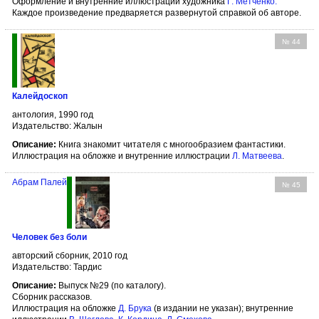
Оформление и внутренние иллюстрации художника
Г. Метченко
.
Каждое произведение предваряется развернутой справкой об авторе.
№ 44
Калейдоскоп
антология, 1990 год
Издательство: Жалын
Описание:
Книга знакомит читателя с многообразием фантастики.
Иллюстрация на обложке и внутренние иллюстрации
Л. Матвеева
.
Абрам Палей
№ 45
Человек без боли
авторский сборник, 2010 год
Издательство: Тардис
Описание:
Выпуск №29 (по каталогу).
Сборник рассказов.
Иллюстрация на обложке
Д. Брука
(в издании не указан); внутренние