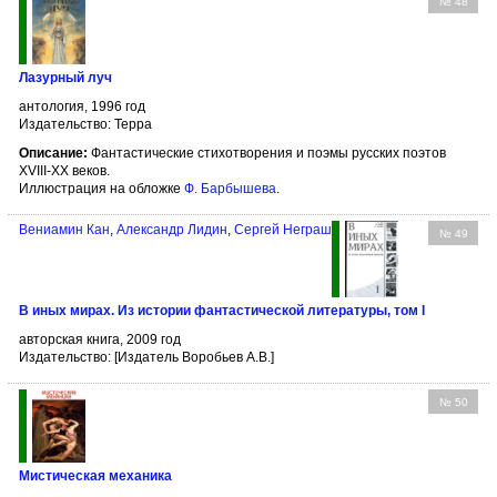
№ 48
Лазурный луч
антология, 1996 год
Издательство: Терра
Описание:
Фантастические стихотворения и поэмы русских поэтов
XVIII-XX веков.
Иллюстрация на обложке
Ф. Барбышева
.
Вениамин Кан
,
Александр Лидин
,
Сергей Неграш
№ 49
В иных мирах. Из истории фантастической литературы, том I
авторская книга, 2009 год
Издательство: [Издатель Воробьев А.В.]
№ 50
Мистическая механика