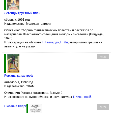
Легенды грустный плен
сборник, 1991 год
Издательство: Молодая гвардия
Описание:
Сборник фантастических повестей и рассказов по
материалам Всесоюзного совещания молодых писателей (Пицунда,
1990).
Иллюстрации на обложке
Г. Галлардо
,
П. Ли
; автор иллюстрации на
авантитуле не указан.
№ 23
Романы катастроф
антология, 1992 год
Издательство: ЭКАМ
Описание:
Романы катастроф. Выпуск 2.
Иллюстрация на суперобложке и шмуцтитулах
Т. Киселевой
.
Сюзанна Кларк
№ 24