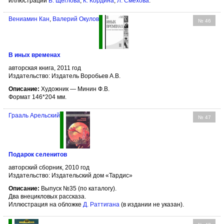
иллюстрации
В. Щеглова
,
К. Кордина
,
Л. Смехова
.
Вениамин Кан
,
Валерий Окулов
№ 46
В иных временах
авторская книга, 2011 год
Издательство: Издатель Воробьев А.В.
Описание:
Художник — Минин Ф.В.
Формат 146*204 мм.
Грааль Арельский
№ 47
Подарок селенитов
авторский сборник, 2010 год
Издательство: Издательский дом «Тардис»
Описание:
Выпуск №35 (по каталогу).
Два внецикловых рассказа.
Иллюстрация на обложке
Д. Раттигана
(в издании не указан).