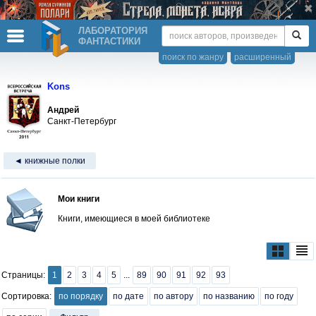
ЛАБОРАТОРИЯ
ФАНТАСТИКИ
поиск по жанру
расширенный
Kons
Андрей
Санкт-Петербург
◄ книжные полки
Мои книги
Книги, имеющиеся в моей библиотеке
Страницы:
1
2
3
4
5
...
89
90
91
92
93
Сортировка:
по порядку
по дате
по автору
по названию
по году