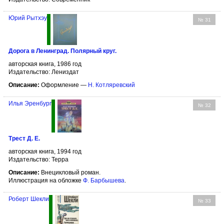
Юрий Рытхэу
№ 31
Дорога в Ленинград. Полярный круг.
авторская книга, 1986 год
Издательство: Лениздат
Описание:
Оформление —
Н. Котляревский
Илья Эренбург
№ 32
Трест Д. Е.
авторская книга, 1994 год
Издательство: Терра
Описание:
Внецикловый роман.
Иллюстрация на обложке
Ф. Барбышева
.
Роберт Шекли
№ 33