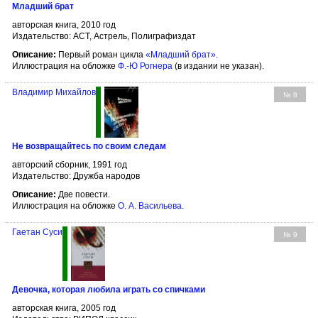
Младший брат
авторская книга, 2010 год
Издательство: АСТ, Астрель, Полиграфиздат
Описание:
Первый роман цикла
«Младший брат»
.
Иллюстрация на обложке
Ф.-Ю Рогнера
(в издании не указан).
Владимир Михайлов
№ 8
Не возвращайтесь по своим следам
авторский сборник, 1991 год
Издательство: Дружба народов
Описание:
Две повести.
Иллюстрация на обложке
О. А. Васильева
.
Гаетан Суси
№ 9
Девочка, которая любила играть со спичками
авторская книга, 2005 год