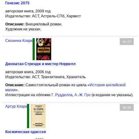
Генезис 2075
авторская книга, 2009 год
Издательство: АСТ, Астрель-СПб, Харвест
Описание:
Внецикловый роман.
Художник не указан.
Сюзанна Кларк
№ 27
Джонатан Стрендж и мистер Норрелл
авторская книга, 2006 год
Издательство: АСТ, Транзиткнига, Хранитель
Описание:
Cамостоятельный роман из цикла «
История английской
магии
».
Иллюстрации на обложке
Г. Рудделла
,
А.-Ж. Гро
(в издании не указаны).
Артур Кларк
№ 28
Космическая одиссея