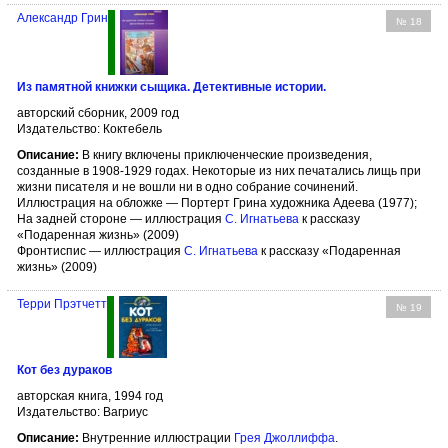
Александр Грин
№ 18
Из памятной книжки сыщика. Детективные истории.
авторский сборник, 2009 год
Издательство: Коктебель
Описание:
В книгу включены приключенческие произведения,
созданные в 1908-1929 годах. Некоторые из них печатались лищь при
жизни писателя и не вошли ни в одно собрание сочинений.
Иллюстрация на обложке — Портерт Грина художника Адеева (1977);
На задней стороне — иллюстрация
С. Игнатьева
к рассказу
«Подаренная жизнь» (2009)
Фронтиспис — иллюстрация
С. Игнатьева
к рассказу «Подаренная
жизнь» (2009)
Терри Прэтчетт
№ 19
Кот без дураков
авторская книга, 1994 год
Издательство: Вагриус
Описание:
Внутренние иллюстрации
Грея Джоллиффа
.