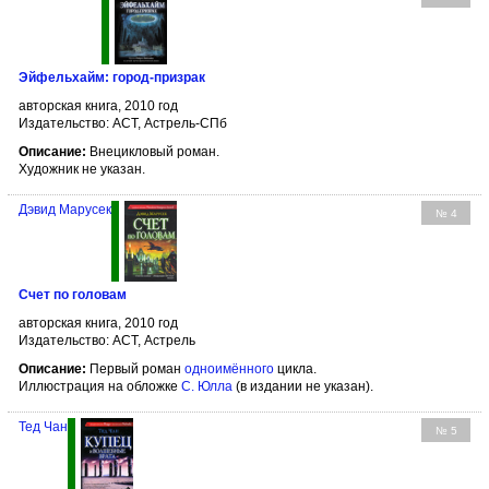
Эйфельхайм: город-призрак
авторская книга, 2010 год
Издательство: АСТ, Астрель-СПб
Описание:
Внецикловый роман.
Художник не указан.
Дэвид Марусек
№ 4
Счет по головам
авторская книга, 2010 год
Издательство: АСТ, Астрель
Описание:
Первый роман
одноимённого
цикла.
Иллюстрация на обложке
С. Юлла
(в издании не указан).
Тед Чан
№ 5