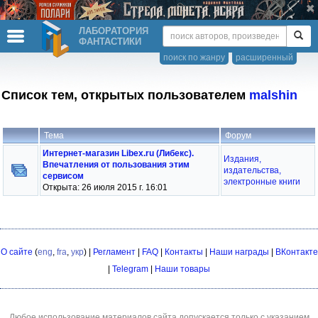
ЛАБОРАТОРИЯ
ФАНТАСТИКИ
поиск по жанру
расширенный
Список тем, открытых пользователем
malshin
Тема
Форум
Интернет-магазин Libex.ru (Либекс).
Издания,
Впечатления от пользования этим
издательства,
сервисом
электронные книги
Открыта: 26 июля 2015 г. 16:01
О сайте
(
eng
,
fra
,
укр
) |
Регламент
|
FAQ
|
Контакты
|
Наши награды
|
ВКонтакте
|
Telegram
|
Наши товары
Любое использование материалов сайта допускается только с указанием