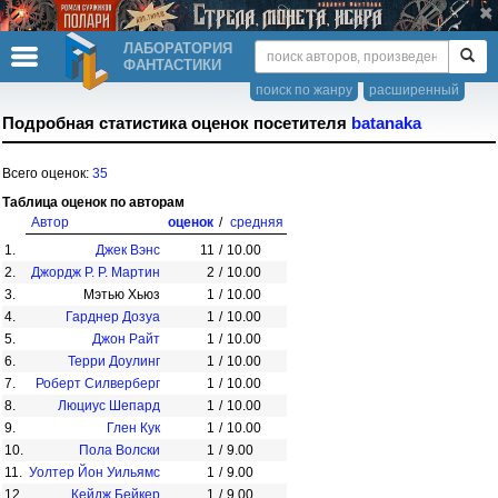
ЛАБОРАТОРИЯ
ФАНТАСТИКИ
поиск по жанру
расширенный
Подробная статистика оценок посетителя
batanaka
Всего оценок:
35
Таблица оценок по авторам
Автор
оценок
/
средняя
1.
Джек Вэнс
11
/
10.00
2.
Джордж Р. Р. Мартин
2
/
10.00
3.
Мэтью Хьюз
1
/
10.00
4.
Гарднер Дозуа
1
/
10.00
5.
Джон Райт
1
/
10.00
6.
Терри Доулинг
1
/
10.00
7.
Роберт Силверберг
1
/
10.00
8.
Люциус Шепард
1
/
10.00
9.
Глен Кук
1
/
10.00
10.
Пола Волски
1
/
9.00
11.
Уолтер Йон Уильямс
1
/
9.00
12.
Кейдж Бейкер
1
/
9.00