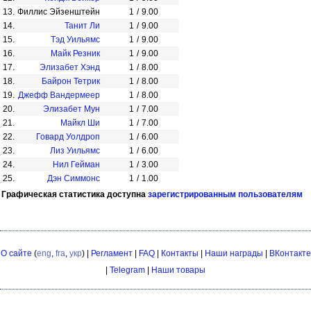
13.
Филлис Эйзенштейн
1
/
9.00
14.
Танит Ли
1
/
9.00
15.
Тэд Уильямс
1
/
9.00
16.
Майк Резник
1
/
9.00
17.
Элизабет Хэнд
1
/
8.00
18.
Байрон Тетрик
1
/
8.00
19.
Джефф Вандермеер
1
/
8.00
20.
Элизабет Мун
1
/
7.00
21.
Майкл Ши
1
/
7.00
22.
Говард Уолдроп
1
/
6.00
23.
Лиз Уильямс
1
/
6.00
24.
Нил Гейман
1
/
3.00
25.
Дэн Симмонс
1
/
1.00
Графическая статистика доступна
зарегистрированным пользователям
О сайте
(
eng
,
fra
,
укр
) |
Регламент
|
FAQ
|
Контакты
|
Наши награды
|
ВКонтакте
|
Telegram
|
Наши товары