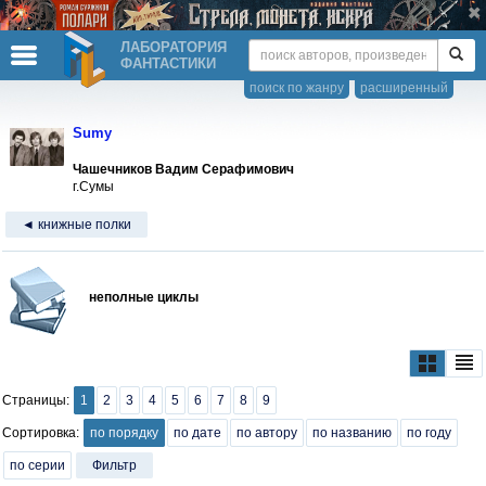
ЛАБОРАТОРИЯ
ФАНТАСТИКИ
поиск по жанру
расширенный
Sumy
Чашечников Вадим Серафимович
г.Сумы
◄ книжные полки
неполные циклы
Страницы:
1
2
3
4
5
6
7
8
9
Сортировка:
по порядку
по дате
по автору
по названию
по году
по серии
Фильтр