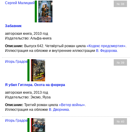
Сергей Малицкий
№ 38
Забавник
авторская книга, 2010 год
Издательство: Альфа-книга
Описание:
Выпуск 642. Четвёртый роман цикла
«Кодекс предсмертия»
.
Иллюстрация на обложке и внутренние иллюстрации
В. Федорова
.
Игорь Градов
№ 39
Я убил Гитлера. Охота на фюрера
авторская книга, 2013 год
Издательство: Эксмо, Яуза
Описание:
Третий роман цикла
«Ветер войны»
.
Иллюстрация на обложке
В. Дворника
.
Игорь Градов
№ 40