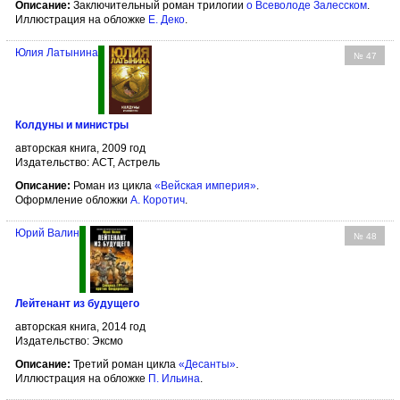
Описание:
Заключительный роман трилогии
о Всеволоде Залесском
.
Иллюстрация на обложке
Е. Деко
.
Юлия Латынина
№ 47
Колдуны и министры
авторская книга, 2009 год
Издательство: АСТ, Астрель
Описание:
Роман из цикла
«Вейская империя»
.
Оформление обложки
А. Коротич
.
Юрий Валин
№ 48
Лейтенант из будущего
авторская книга, 2014 год
Издательство: Эксмо
Описание:
Третий роман цикла
«Десанты»
.
Иллюстрация на обложке
П. Ильина
.