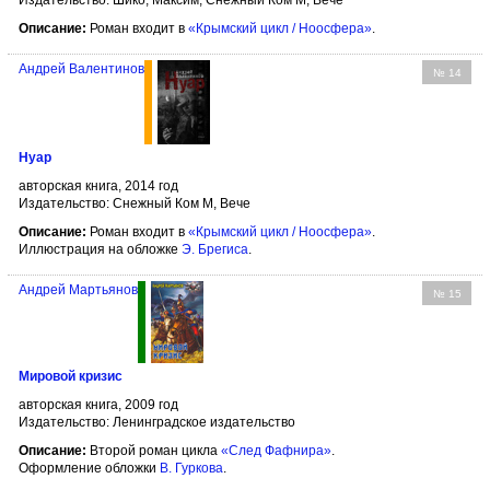
Описание:
Роман входит в
«Крымский цикл / Ноосфера»
.
Андрей Валентинов
№ 14
Нуар
авторская книга, 2014 год
Издательство: Снежный Ком М, Вече
Описание:
Роман входит в
«Крымский цикл / Ноосфера»
.
Иллюстрация на обложке
Э. Брегиса
.
Андрей Мартьянов
№ 15
Мировой кризис
авторская книга, 2009 год
Издательство: Ленинградское издательство
Описание:
Второй роман цикла
«След Фафнира»
.
Оформление обложки
В. Гуркова
.