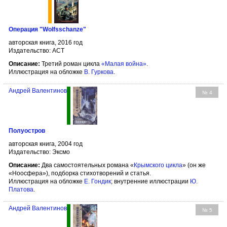
Операция "Wolfsschanze"
авторская книга, 2016 год
Издательство: АСТ
Описание:
Третий роман цикла
«Малая война»
.
Иллюстрация на обложке
В. Гуркова
.
Андрей Валентинов
№ 4
Полуостров
авторская книга, 2004 год
Издательство: Эксмо
Описание:
Два самостоятельных романа «
Крымского цикла
» (он же
«Ноосфера»), подборка стихотворений и статья.
Иллюстрация на обложке
Е. Гондик
; внутренние иллюстрации
Ю.
Платова
.
Андрей Валентинов
№ 5