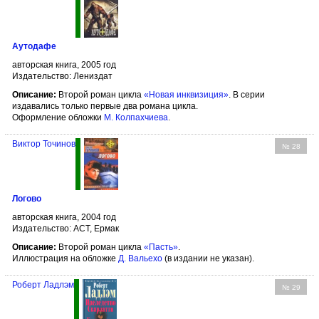
Aутодафе
авторская книга, 2005 год
Издательство: Лениздат
Описание:
Второй роман цикла
«Новая инквизиция»
. В серии
издавались только первые два романа цикла.
Оформление обложки
М. Колпахчиева
.
Виктор Точинов
№ 28
Логово
авторская книга, 2004 год
Издательство: АСТ, Ермак
Описание:
Второй роман цикла
«Пасть»
.
Иллюстрация на обложке
Д. Вальехо
(в издании не указан).
Роберт Ладлэм
№ 29