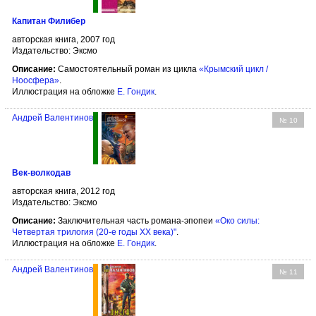
Капитан Филибер
авторская книга, 2007 год
Издательство: Эксмо
Описание:
Самостоятельный роман из цикла
«Крымский цикл /
Ноосфера»
.
Иллюстрация на обложке
Е. Гондик
.
Андрей Валентинов
№ 10
Век-волкодав
авторская книга, 2012 год
Издательство: Эксмо
Описание:
Заключительная часть романа-эпопеи
«Око силы:
Четвертая трилогия (20-е годы XX века)"
.
Иллюстрация на обложке
Е. Гондик
.
Андрей Валентинов
№ 11