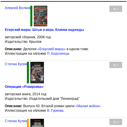
Алексей Волков
№ 1
Егерский марш: Штык и вера. Клинки надежды
авторский сборник, 2006 год
Издательство: Крылов
Описание:
Дилогия
«Егерский марш»
в одном томе.
Иллюстрация на обложке
П. Борозенца
.
Степан Кулик
№ 2
Операция «Рокировка»
авторская книга, 2014 год
Издательство: Издательский дом "Ленинград"
Описание:
Выпуск 40. Второй роман цикла
«Малая война»
.
Иллюстрация на обложке
В. Гуркова
.
Степан Кулик
№ 3