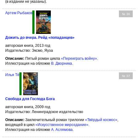
(в издании не указаны).
Артем Рыбаков
№ 36
Дожить до вчера. Рейд «попаданцев»
авторская книга, 2013 год
Издательство: Эксмо, Яуза
Описание:
Пятый роман цикла
«Переиграть войну»
.
Иллюстрация на обложке
В. Дворника
.
Илья Тё
№ 37
Свобода для Господа Бога
авторская книга, 2009 год
Издательство: Ленинградское издательство
Описание:
Заключительный роман трилогии
«Твёрдый космос»
,
входящей в цикл
«Искусственное мироздание»
.
Иллюстрация на обложке
А. Аслямова
.