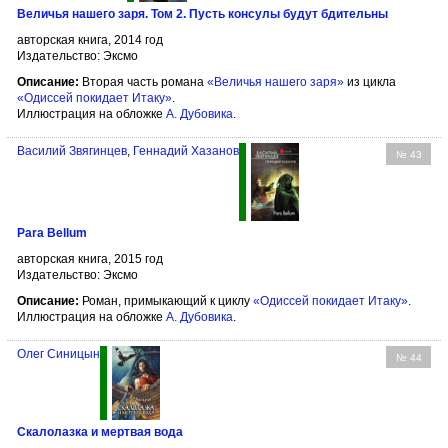
Величья нашего заря. Том 2. Пусть консулы будут бдительны
авторская книга, 2014 год
Издательство: Эксмо
Описание:
Вторая часть романа
«Величья нашего заря»
из цикла
«Одиссей покидает Итаку»
.
Иллюстрация на обложке
А. Дубовика
.
Василий Звягинцев
,
Геннадий Хазанов
№ 43
Para Bellum
авторская книга, 2015 год
Издательство: Эксмо
Описание:
Роман, примыкающий к циклу
«Одиссей покидает Итаку»
.
Иллюстрация на обложке
А. Дубовика
.
Олег Синицын
№ 44
Скалолазка и мертвая вода