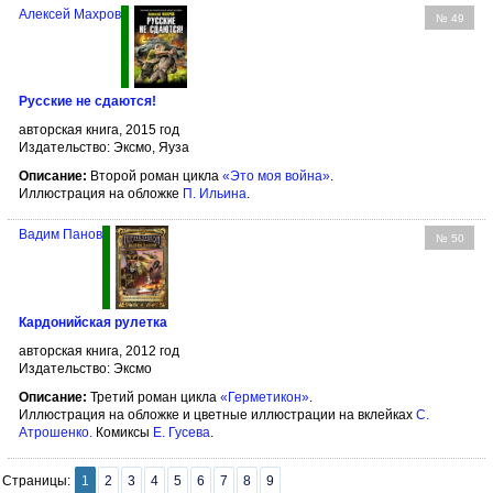
Алексей Махров
№ 49
Русские не сдаются!
авторская книга, 2015 год
Издательство: Эксмо, Яуза
Описание:
Второй роман цикла
«Это моя война»
.
Иллюстрация на обложке
П. Ильина
.
Вадим Панов
№ 50
Кардонийская рулетка
авторская книга, 2012 год
Издательство: Эксмо
Описание:
Третий роман цикла
«Герметикон»
.
Иллюстрация на обложке и цветные иллюстрации на вклейках
С.
Атрошенко
.
Комиксы
Е. Гусева
.
Страницы:
1
2
3
4
5
6
7
8
9