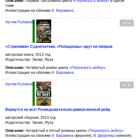
Описание:
Первые три романа цикла
«Переиграть войну»
в одном
томе.
Иллюстрации на обложке
И. Варавина
.
Артем Рыбаков
№ 34
«Странники» Судоплатова. «Попаданцы» идут на прорыв
авторская книга, 2012 год
Издательство: Эксмо, Яуза
Описание:
Четвёртый роман цикла
«Переиграть войну»
.
Иллюстрация на обложке
И. Варавина
.
Артем Рыбаков
№ 35
Вернутся не все! Разведывательно-диверсионный рейд
авторский сборник, 2014 год
Издательство: Эксмо, Яуза
Описание:
Четвертый и пятый романы цикла
«Переиграть войну»
.
Иллюстрация на обложке
И. Варавина
(верхняя),
В. Дворника
(нижняя)