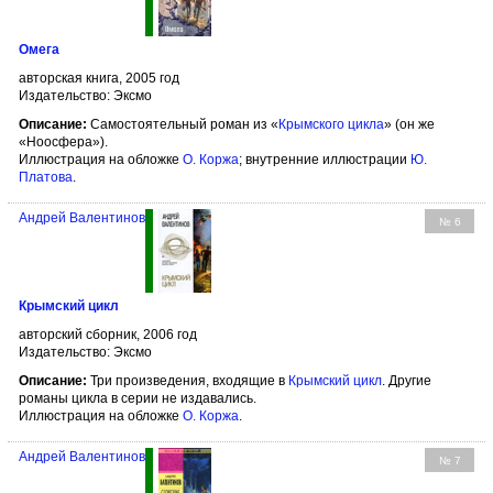
Омега
авторская книга, 2005 год
Издательство: Эксмо
Описание:
Самостоятельный роман из «
Крымского цикла
» (он же
«Ноосфера»).
Иллюстрация на обложке
О. Коржа
; внутренние иллюстрации
Ю.
Платова
.
Андрей Валентинов
№ 6
Крымский цикл
авторский сборник, 2006 год
Издательство: Эксмо
Описание:
Три произведения, входящие в
Крымский цикл
. Другие
романы цикла в серии не издавались.
Иллюстрация на обложке
О. Коржа
.
Андрей Валентинов
№ 7