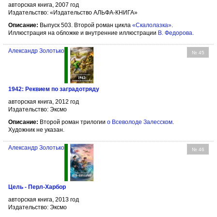
авторская книга, 2007 год
Издательство: «Издательство АЛЬФА-КНИГА»
Описание:
Выпуск 503. Второй роман цикла
«Скалолазка»
.
Иллюстрация на обложке и внутренние иллюстрации
В. Федорова
.
Александр Золотько
№ 45
1942: Реквием по заградотряду
авторская книга, 2012 год
Издательство: Эксмо
Описание:
Второй роман трилогии
о Всеволоде Залесском
.
Художник не указан.
Александр Золотько
№ 46
Цель - Перл-Харбор
авторская книга, 2013 год
Издательство: Эксмо