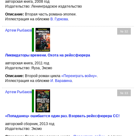
авторская книга, 2008 год
Издательство: Ленинградское издательство
Описание:
Вторая часть романа-эпопеи.
Иллюстрация на обложке
В. Гуркова
.
Артем Рыбаков
№ 32
Ликвидаторы времени. Охота на рейхсфюрера
авторская книга, 2011 год
Издательство: Яуза, Эксмо
Описание:
Второй роман цикла
«Переиграть войну»
.
Иллюстрация на обложке
И. Варавина
.
Артем Рыбаков
№ 33
«Попаданец» ошибается один раз. Взорвать рейхсфюрера СС!
авторский сборник, 2013 год
Издательство: Эксмо