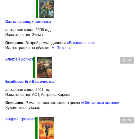
Охота на сверхчеловека
авторская книга, 2008 год
Издательство: Эксмо
Описание:
Второй роман дилогии
«Высшая раса»
.
Иллюстрация на обложке
М. Петрова
.
Алексей Волков
№ 19
Бомбовоз Его Высочества
авторская книга, 2011 год
Издательство: АСТ, Астрель, Харвест
Описание:
Роман из межавторского цикла
«Обитаемый остров»
.
Художник не указан.
Андрей Ерпылев
№ 20