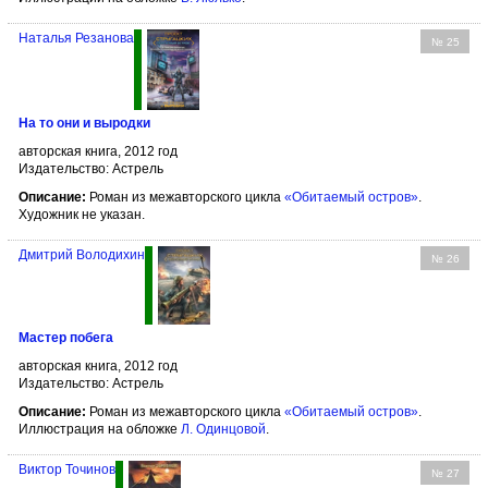
Наталья Резанова
№ 25
На то они и выродки
авторская книга, 2012 год
Издательство: Астрель
Описание:
Роман из межавторского цикла
«Обитаемый остров»
.
Художник не указан.
Дмитрий Володихин
№ 26
Мастер побега
авторская книга, 2012 год
Издательство: Астрель
Описание:
Роман из межавторского цикла
«Обитаемый остров»
.
Иллюстрация на обложке
Л. Одинцовой
.
Виктор Точинов
№ 27