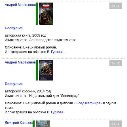
Андрей Мартьянов
№ 16
Беовульф
авторская книга, 2008 год
Издательство: Ленинградское издательство
Описание:
Внецикловый роман.
Иллюстрация на обложке
В. Гуркова
.
Андрей Мартьянов
№ 17
Беовульф
авторский сборник, 2014 год
Издательство: Издательский дом "Ленинград"
Описание:
Внецикловый роман и дилогия
«След Фафнира»
в одном
томе.
Иллюстрация на обложке
В. Гуркова
.
Дмитрий Казаков
№ 18