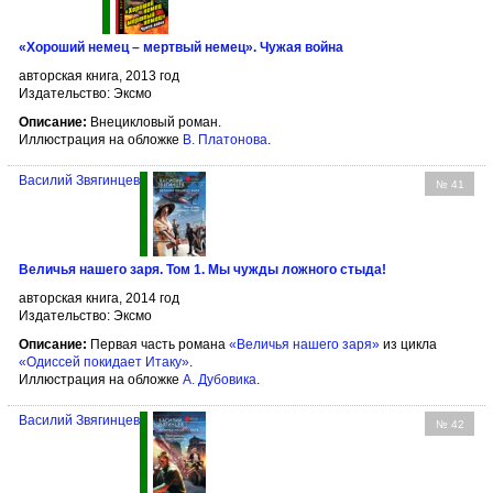
«Хороший немец – мертвый немец». Чужая война
авторская книга, 2013 год
Издательство: Эксмо
Описание:
Внецикловый роман.
Иллюстрация на обложке
В. Платонова
.
Василий Звягинцев
№ 41
Величья нашего заря. Том 1. Мы чужды ложного стыда!
авторская книга, 2014 год
Издательство: Эксмо
Описание:
Первая часть романа
«Величья нашего заря»
из цикла
«Одиссей покидает Итаку»
.
Иллюстрация на обложке
А. Дубовика
.
Василий Звягинцев
№ 42