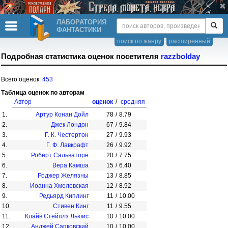
ЛАБОРАТОРИЯ
ФАНТАСТИКИ
поиск по жанру
расширенный
Подробная статистика оценок посетителя
razzbolday
Всего оценок:
453
Таблица оценок по авторам
Автор
оценок
/
средняя
1.
Артур Конан Дойл
78
/
8.79
2.
Джек Лондон
67
/
9.84
3.
Г. К. Честертон
27
/
9.93
4.
Г. Ф. Лавкрафт
26
/
9.92
5.
Роберт Сальваторе
20
/
7.75
6.
Вера Камша
15
/
6.40
7.
Роджер Желязны
13
/
8.85
8.
Иоанна Хмелевская
12
/
8.92
9.
Редьярд Киплинг
11
/
10.00
10.
Стивен Кинг
11
/
9.55
11.
Клайв Стейплз Льюис
10
/
10.00
12.
Анджей Сапковский
10
/
10.00