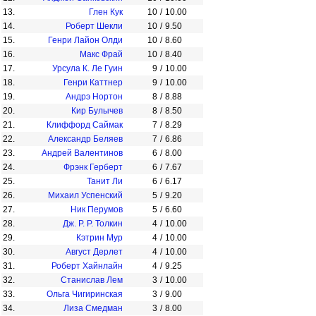
13.
Глен Кук
10
/
10.00
14.
Роберт Шекли
10
/
9.50
15.
Генри Лайон Олди
10
/
8.60
16.
Макс Фрай
10
/
8.40
17.
Урсула К. Ле Гуин
9
/
10.00
18.
Генри Каттнер
9
/
10.00
19.
Андрэ Нортон
8
/
8.88
20.
Кир Булычев
8
/
8.50
21.
Клиффорд Саймак
7
/
8.29
22.
Александр Беляев
7
/
6.86
23.
Андрей Валентинов
6
/
8.00
24.
Фрэнк Герберт
6
/
7.67
25.
Танит Ли
6
/
6.17
26.
Михаил Успенский
5
/
9.20
27.
Ник Перумов
5
/
6.60
28.
Дж. Р. Р. Толкин
4
/
10.00
29.
Кэтрин Мур
4
/
10.00
30.
Август Дерлет
4
/
10.00
31.
Роберт Хайнлайн
4
/
9.25
32.
Станислав Лем
3
/
10.00
33.
Ольга Чигиринская
3
/
9.00
34.
Лиза Смедман
3
/
8.00