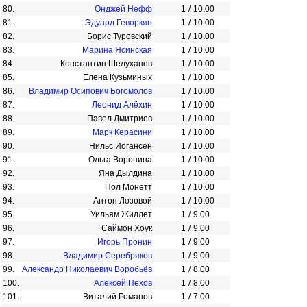
80.
Онджей Нефф
1
/
10.00
81.
Эдуард Геворкян
1
/
10.00
82.
Борис Туровский
1
/
10.00
83.
Марина Ясинская
1
/
10.00
84.
Константин Шелуханов
1
/
10.00
85.
Елена Кузьминых
1
/
10.00
86.
Владимир Осипович Богомолов
1
/
10.00
87.
Леонид Алёхин
1
/
10.00
88.
Павел Дмитриев
1
/
10.00
89.
Марк Керасини
1
/
10.00
90.
Нильс Иогансен
1
/
10.00
91.
Ольга Воронина
1
/
10.00
92.
Яна Дылдина
1
/
10.00
93.
Пол Монетт
1
/
10.00
94.
Антон Лозовой
1
/
10.00
95.
Уильям Жиллет
1
/
9.00
96.
Саймон Хоук
1
/
9.00
97.
Игорь Пронин
1
/
9.00
98.
Владимир Серебряков
1
/
9.00
99.
Александр Николаевич Воробьёв
1
/
8.00
100.
Алексей Пехов
1
/
8.00
101.
Виталий Романов
1
/
7.00