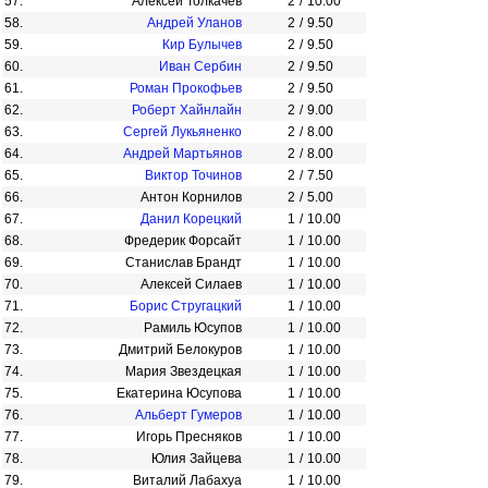
57.
Алексей Толкачёв
2
/
10.00
58.
Андрей Уланов
2
/
9.50
59.
Кир Булычев
2
/
9.50
60.
Иван Сербин
2
/
9.50
61.
Роман Прокофьев
2
/
9.50
62.
Роберт Хайнлайн
2
/
9.00
63.
Сергей Лукьяненко
2
/
8.00
64.
Андрей Мартьянов
2
/
8.00
65.
Виктор Точинов
2
/
7.50
66.
Антон Корнилов
2
/
5.00
67.
Данил Корецкий
1
/
10.00
68.
Фредерик Форсайт
1
/
10.00
69.
Станислав Брандт
1
/
10.00
70.
Алексей Силаев
1
/
10.00
71.
Борис Стругацкий
1
/
10.00
72.
Рамиль Юсупов
1
/
10.00
73.
Дмитрий Белокуров
1
/
10.00
74.
Мария Звездецкая
1
/
10.00
75.
Екатерина Юсупова
1
/
10.00
76.
Альберт Гумеров
1
/
10.00
77.
Игорь Пресняков
1
/
10.00
78.
Юлия Зайцева
1
/
10.00
79.
Виталий Лабахуа
1
/
10.00