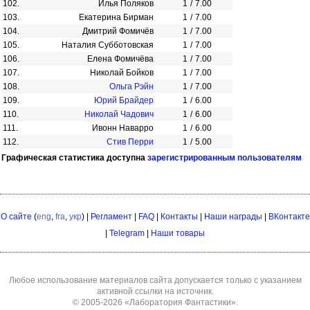
102.
Илья Поляков
1
/
7.00
103.
Екатерина Бирман
1
/
7.00
104.
Дмитрий Фомичёв
1
/
7.00
105.
Наталия Субботовская
1
/
7.00
106.
Елена Фомичёва
1
/
7.00
107.
Николай Бойков
1
/
7.00
108.
Ольга Рэйн
1
/
7.00
109.
Юрий Брайдер
1
/
6.00
110.
Николай Чадович
1
/
6.00
111.
Ивонн Наварро
1
/
6.00
112.
Стив Перри
1
/
5.00
Графическая статистика доступна
зарегистрированным пользователям
О сайте
(
eng
,
fra
,
укр
) |
Регламент
|
FAQ
|
Контакты
|
Наши награды
|
ВКонтакте
|
Telegram
|
Наши товары
Любое использование материалов сайта допускается только с указанием
активной ссылки на источник.
© 2005-2026
«Лаборатория Фантастики»
.