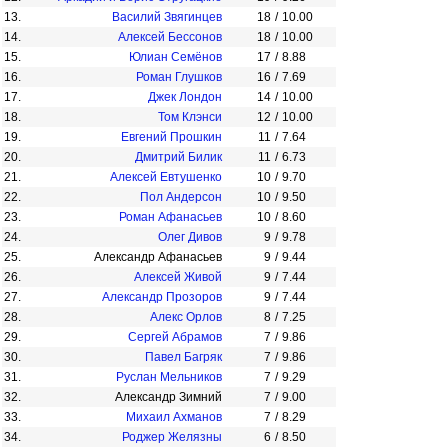
13.
Василий Звягинцев
18
/
10.00
14.
Алексей Бессонов
18
/
10.00
15.
Юлиан Семёнов
17
/
8.88
16.
Роман Глушков
16
/
7.69
17.
Джек Лондон
14
/
10.00
18.
Том Клэнси
12
/
10.00
19.
Евгений Прошкин
11
/
7.64
20.
Дмитрий Билик
11
/
6.73
21.
Алексей Евтушенко
10
/
9.70
22.
Пол Андерсон
10
/
9.50
23.
Роман Афанасьев
10
/
8.60
24.
Олег Дивов
9
/
9.78
25.
Александр Афанасьев
9
/
9.44
26.
Алексей Живой
9
/
7.44
27.
Александр Прозоров
9
/
7.44
28.
Алекс Орлов
8
/
7.25
29.
Сергей Абрамов
7
/
9.86
30.
Павел Багряк
7
/
9.86
31.
Руслан Мельников
7
/
9.29
32.
Александр Зимний
7
/
9.00
33.
Михаил Ахманов
7
/
8.29
34.
Роджер Желязны
6
/
8.50