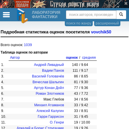
ЛАБОРАТОРИЯ
ФАНТАСТИКИ
поиск по жанру
расширенный
Подробная статистика оценок посетителя
vovchik50
Всего оценок:
1039
Таблица оценок по авторам
Автор
оценок
/
средняя
1.
Андрей Ливадный
140
/
9.64
2.
Вадим Панов
111
/
9.17
3.
Василий Головачёв
86
/
8.65
4.
Вячеслав Шалыгин
81
/
9.30
5.
Артур Конан Дойл
77
/
9.36
6.
Роман Злотников
43
/
7.72
7.
Макс Глебов
34
/
8.56
8.
Михаил Атаманов
33
/
9.42
9.
Алексей Калугин
33
/
8.91
10.
Гарри Гаррисон
31
/
9.45
11.
О. Генри
19
/
10.00
12.
Аркадий и Борис Стругацкие
19
/
9.26