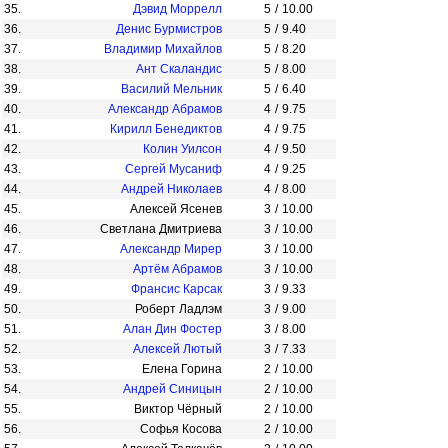
35.
Дэвид Моррелл
5
/
10.00
36.
Денис Бурмистров
5
/
9.40
37.
Владимир Михайлов
5
/
8.20
38.
Ант Скаландис
5
/
8.00
39.
Василий Мельник
5
/
6.40
40.
Александр Абрамов
4
/
9.75
41.
Кирилл Бенедиктов
4
/
9.75
42.
Колин Уилсон
4
/
9.50
43.
Сергей Мусаниф
4
/
9.25
44.
Андрей Николаев
4
/
8.00
45.
Алексей Ясенев
3
/
10.00
46.
Светлана Дмитриева
3
/
10.00
47.
Александр Мирер
3
/
10.00
48.
Артём Абрамов
3
/
10.00
49.
Франсис Карсак
3
/
9.33
50.
Роберт Ладлэм
3
/
9.00
51.
Алан Дин Фостер
3
/
8.00
52.
Алексей Лютый
3
/
7.33
53.
Елена Горина
2
/
10.00
54.
Андрей Синицын
2
/
10.00
55.
Виктор Чёрный
2
/
10.00
56.
Софья Косова
2
/
10.00