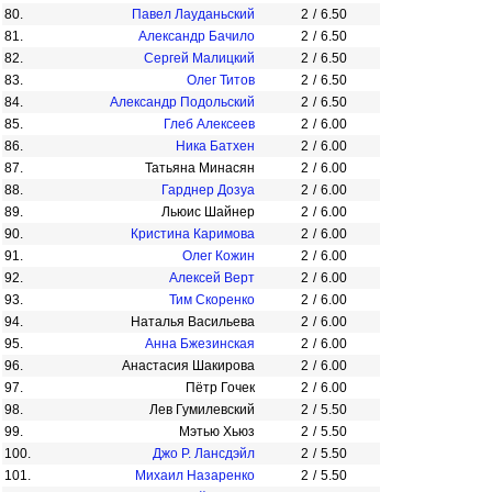
80.
Павел Лауданьский
2
/
6.50
81.
Александр Бачило
2
/
6.50
82.
Сергей Малицкий
2
/
6.50
83.
Олег Титов
2
/
6.50
84.
Александр Подольский
2
/
6.50
85.
Глеб Алексеев
2
/
6.00
86.
Ника Батхен
2
/
6.00
87.
Татьяна Минасян
2
/
6.00
88.
Гарднер Дозуа
2
/
6.00
89.
Льюис Шайнер
2
/
6.00
90.
Кристина Каримова
2
/
6.00
91.
Олег Кожин
2
/
6.00
92.
Алексей Верт
2
/
6.00
93.
Тим Скоренко
2
/
6.00
94.
Наталья Васильева
2
/
6.00
95.
Анна Бжезинская
2
/
6.00
96.
Анастасия Шакирова
2
/
6.00
97.
Пётр Гочек
2
/
6.00
98.
Лев Гумилевский
2
/
5.50
99.
Мэтью Хьюз
2
/
5.50
100.
Джо Р. Лансдэйл
2
/
5.50
101.
Михаил Назаренко
2
/
5.50