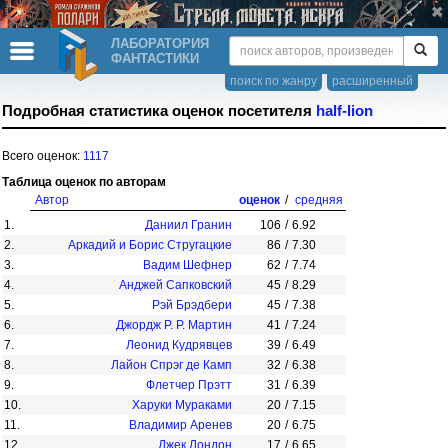
ЛАБОРАТОРИЯ
ФАНТАСТИКИ
поиск по жанру
расширенный
Подробная статистика оценок посетителя
half-lion
Всего оценок:
1117
Таблица оценок по авторам
Автор
оценок
/
средняя
1.
Даниил Гранин
106
/
6.92
2.
Аркадий и Борис Стругацкие
86
/
7.30
3.
Вадим Шефнер
62
/
7.74
4.
Анджей Сапковский
45
/
8.29
5.
Рэй Брэдбери
45
/
7.38
6.
Джордж Р. Р. Мартин
41
/
7.24
7.
Леонид Кудрявцев
39
/
6.49
8.
Лайон Спрэг де Камп
32
/
6.38
9.
Флетчер Прэтт
31
/
6.39
10.
Харуки Мураками
20
/
7.15
11.
Владимир Аренев
20
/
6.75
12.
Джек Лондон
17
/
6.65