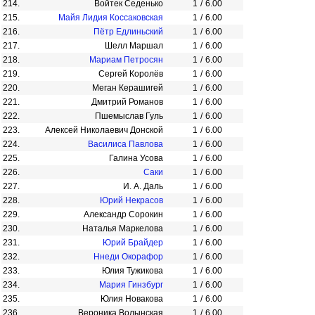
214.
Войтек Седенько
1
/
6.00
215.
Майя Лидия Коссаковская
1
/
6.00
216.
Пётр Едлиньский
1
/
6.00
217.
Шелл Маршал
1
/
6.00
218.
Мариам Петросян
1
/
6.00
219.
Сергей Королёв
1
/
6.00
220.
Меган Керашигей
1
/
6.00
221.
Дмитрий Романов
1
/
6.00
222.
Пшемыслав Гуль
1
/
6.00
223.
Алексей Николаевич Донской
1
/
6.00
224.
Василиса Павлова
1
/
6.00
225.
Галина Усова
1
/
6.00
226.
Саки
1
/
6.00
227.
И. А. Даль
1
/
6.00
228.
Юрий Некрасов
1
/
6.00
229.
Александр Сорокин
1
/
6.00
230.
Наталья Маркелова
1
/
6.00
231.
Юрий Брайдер
1
/
6.00
232.
Ннеди Окорафор
1
/
6.00
233.
Юлия Тужикова
1
/
6.00
234.
Мария Гинзбург
1
/
6.00
235.
Юлия Новакова
1
/
6.00
236.
Вероника Волынская
1
/
6.00