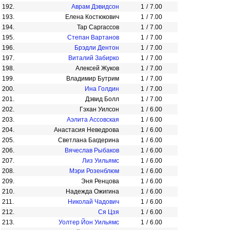
192.
Аврам Дэвидсон
1
/
7.00
193.
Елена Костюкович
1
/
7.00
194.
Тар Саргассов
1
/
7.00
195.
Степан Вартанов
1
/
7.00
196.
Брэдли Дентон
1
/
7.00
197.
Виталий Забирко
1
/
7.00
198.
Алексей Жуков
1
/
7.00
199.
Владимир Бутрим
1
/
7.00
200.
Ина Голдин
1
/
7.00
201.
Дэвид Болл
1
/
7.00
202.
Гэхан Уилсон
1
/
6.00
203.
Аэлита Ассовская
1
/
6.00
204.
Анастасия Неведрова
1
/
6.00
205.
Светлана Багдерина
1
/
6.00
206.
Вячеслав Рыбаков
1
/
6.00
207.
Лиз Уильямс
1
/
6.00
208.
Мэри Розенблюм
1
/
6.00
209.
Эня Ренцова
1
/
6.00
210.
Надежда Ожигина
1
/
6.00
211.
Николай Чадович
1
/
6.00
212.
Ся Цзя
1
/
6.00
213.
Уолтер Йон Уильямс
1
/
6.00