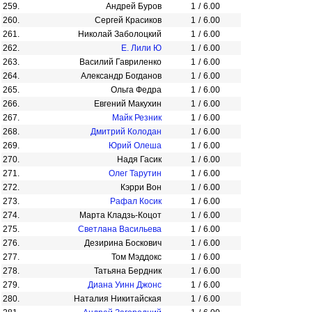
259.
Андрей Буров
1
/
6.00
260.
Сергей Красиков
1
/
6.00
261.
Николай Заболоцкий
1
/
6.00
262.
Е. Лили Ю
1
/
6.00
263.
Василий Гавриленко
1
/
6.00
264.
Александр Богданов
1
/
6.00
265.
Ольга Федра
1
/
6.00
266.
Евгений Макухин
1
/
6.00
267.
Майк Резник
1
/
6.00
268.
Дмитрий Колодан
1
/
6.00
269.
Юрий Олеша
1
/
6.00
270.
Надя Гасик
1
/
6.00
271.
Олег Тарутин
1
/
6.00
272.
Кэрри Вон
1
/
6.00
273.
Рафал Косик
1
/
6.00
274.
Марта Кладзь-Коцот
1
/
6.00
275.
Светлана Васильева
1
/
6.00
276.
Дезирина Боскович
1
/
6.00
277.
Том Мэддокс
1
/
6.00
278.
Татьяна Бердник
1
/
6.00
279.
Диана Уинн Джонс
1
/
6.00
280.
Наталия Никитайская
1
/
6.00