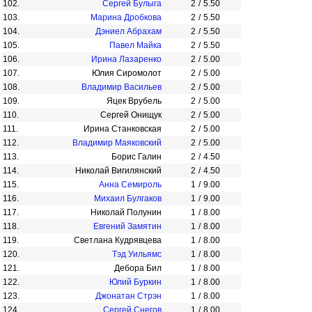
102.
Сергей Булыга
2
/
5.50
103.
Марина Дробкова
2
/
5.50
104.
Дэниел Абрахам
2
/
5.50
105.
Павел Майка
2
/
5.50
106.
Ирина Лазаренко
2
/
5.00
107.
Юлия Сиромолот
2
/
5.00
108.
Владимир Васильев
2
/
5.00
109.
Яцек Врубель
2
/
5.00
110.
Сергей Онищук
2
/
5.00
111.
Ирина Станковская
2
/
5.00
112.
Владимир Маяковский
2
/
5.00
113.
Борис Галин
2
/
4.50
114.
Николай Вигилянский
2
/
4.50
115.
Анна Семироль
1
/
9.00
116.
Михаил Булгаков
1
/
9.00
117.
Николай Полунин
1
/
8.00
118.
Евгений Замятин
1
/
8.00
119.
Светлана Кудрявцева
1
/
8.00
120.
Тэд Уильямс
1
/
8.00
121.
Дебора Бил
1
/
8.00
122.
Юлий Буркин
1
/
8.00
123.
Джонатан Стрэн
1
/
8.00
124.
Сергей Снегов
1
/
8.00