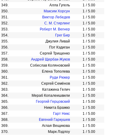
349.
Алла Гугель
1
/
5.00
350.
Максим Хорсун
1
/
5.00
351.
Виктор Лебедев
1
/
5.00
352.
С. М. Стирлинг
1
/
5.00
353.
Роберт М. Вегнер
1
/
5.00
354.
Грег Бир
1
/
5.00
355.
Джулия Ливай
1
/
5.00
356.
Пэт Кэдиган
1
/
5.00
357.
Сергей Трищенко
1
/
5.00
358.
Андрей Щербак-Жуков
1
/
5.00
359.
Собеслав Коляновский
1
/
5.00
360.
Елена Тополева
1
/
5.00
361.
Руди Рюкер
1
/
5.00
362.
Сергей Семёнов
1
/
5.00
363.
Катажина Гелич
1
/
5.00
364.
Мераб Копалеишвили
1
/
5.00
365.
Георгий Герцовский
1
/
5.00
366.
Никита Бражко
1
/
5.00
367.
Гарт Никс
1
/
5.00
368.
Евгений Гаркушев
1
/
5.00
369.
Аглая Вещикова
1
/
5.00
370.
Марк Лэдлоу
1
/
5.00