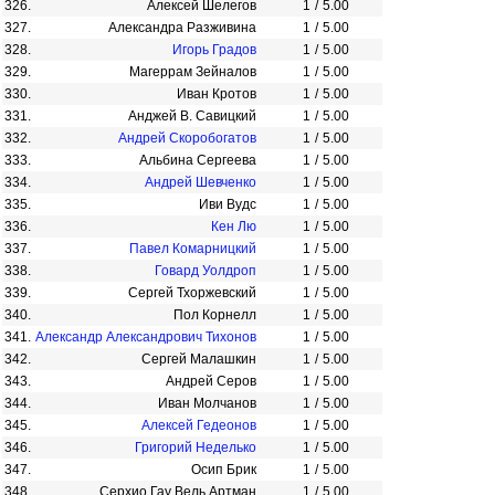
326.
Алексей Шелегов
1
/
5.00
327.
Александра Разживина
1
/
5.00
328.
Игорь Градов
1
/
5.00
329.
Магеррам Зейналов
1
/
5.00
330.
Иван Кротов
1
/
5.00
331.
Анджей В. Савицкий
1
/
5.00
332.
Андрей Скоробогатов
1
/
5.00
333.
Альбина Сергеева
1
/
5.00
334.
Андрей Шевченко
1
/
5.00
335.
Иви Вудс
1
/
5.00
336.
Кен Лю
1
/
5.00
337.
Павел Комарницкий
1
/
5.00
338.
Говард Уолдроп
1
/
5.00
339.
Сергей Тхоржевский
1
/
5.00
340.
Пол Корнелл
1
/
5.00
341.
Александр Александрович Тихонов
1
/
5.00
342.
Сергей Малашкин
1
/
5.00
343.
Андрей Серов
1
/
5.00
344.
Иван Молчанов
1
/
5.00
345.
Алексей Гедеонов
1
/
5.00
346.
Григорий Неделько
1
/
5.00
347.
Осип Брик
1
/
5.00
348.
Серхио Гау Вель Артман
1
/
5.00