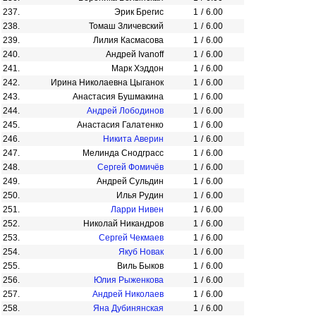
237.
Эрик Брегис
1
/
6.00
238.
Томаш Зличевский
1
/
6.00
239.
Лилия Касмасова
1
/
6.00
240.
Андрей Ivanoff
1
/
6.00
241.
Марк Хэддон
1
/
6.00
242.
Ирина Николаевна Цыганок
1
/
6.00
243.
Анастасия Бушмакина
1
/
6.00
244.
Андрей Лободинов
1
/
6.00
245.
Анастасия Галатенко
1
/
6.00
246.
Никита Аверин
1
/
6.00
247.
Мелинда Снодграсс
1
/
6.00
248.
Сергей Фомичёв
1
/
6.00
249.
Андрей Сульдин
1
/
6.00
250.
Илья Рудин
1
/
6.00
251.
Ларри Нивен
1
/
6.00
252.
Николай Никандров
1
/
6.00
253.
Сергей Чекмаев
1
/
6.00
254.
Якуб Новак
1
/
6.00
255.
Виль Быков
1
/
6.00
256.
Юлия Рыженкова
1
/
6.00
257.
Андрей Николаев
1
/
6.00
258.
Яна Дубинянская
1
/
6.00