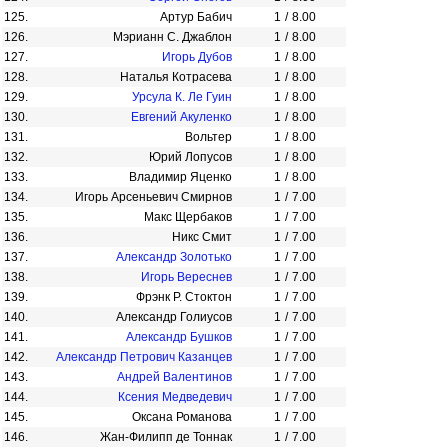
125.
Артур Бабич
1
/
8.00
126.
Мэрианн С. Джаблон
1
/
8.00
127.
Игорь Дубов
1
/
8.00
128.
Наталья Котрасева
1
/
8.00
129.
Урсула К. Ле Гуин
1
/
8.00
130.
Евгений Акуленко
1
/
8.00
131.
Вольтер
1
/
8.00
132.
Юрий Лопусов
1
/
8.00
133.
Владимир Яценко
1
/
8.00
134.
Игорь Арсеньевич Смирнов
1
/
7.00
135.
Макс Щербаков
1
/
7.00
136.
Никс Смит
1
/
7.00
137.
Александр Золотько
1
/
7.00
138.
Игорь Вереснев
1
/
7.00
139.
Фрэнк Р. Стоктон
1
/
7.00
140.
Александр Голиусов
1
/
7.00
141.
Александр Бушков
1
/
7.00
142.
Александр Петрович Казанцев
1
/
7.00
143.
Андрей Валентинов
1
/
7.00
144.
Ксения Медведевич
1
/
7.00
145.
Оксана Романова
1
/
7.00
146.
Жан-Филипп де Тоннак
1
/
7.00