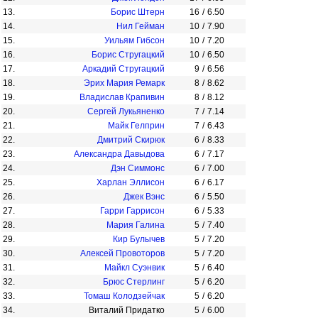
13.
Борис Штерн
16
/
6.50
14.
Нил Гейман
10
/
7.90
15.
Уильям Гибсон
10
/
7.20
16.
Борис Стругацкий
10
/
6.50
17.
Аркадий Стругацкий
9
/
6.56
18.
Эрих Мария Ремарк
8
/
8.62
19.
Владислав Крапивин
8
/
8.12
20.
Сергей Лукьяненко
7
/
7.14
21.
Майк Гелприн
7
/
6.43
22.
Дмитрий Скирюк
6
/
8.33
23.
Александра Давыдова
6
/
7.17
24.
Дэн Симмонс
6
/
7.00
25.
Харлан Эллисон
6
/
6.17
26.
Джек Вэнс
6
/
5.50
27.
Гарри Гаррисон
6
/
5.33
28.
Мария Галина
5
/
7.40
29.
Кир Булычев
5
/
7.20
30.
Алексей Провоторов
5
/
7.20
31.
Майкл Суэнвик
5
/
6.40
32.
Брюс Стерлинг
5
/
6.20
33.
Томаш Колодзейчак
5
/
6.20
34.
Виталий Придатко
5
/
6.00