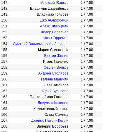
147.
Алексей Жарков
1
/
7.00
148.
Владимир Джанибеков
1
/
7.00
149.
Владимир Голубев
1
/
7.00
150.
Джо Аберкромби
1
/
7.00
151.
Алекс Шварцман
1
/
7.00
152.
Фёдор Береснев
1
/
7.00
153.
Иван Ефремов
1
/
7.00
154.
Дмитрий Владимирович Лазарев
1
/
7.00
155.
Мария Соловьёва
1
/
7.00
156.
Виктор Жилин
1
/
7.00
157.
Игорь Ткаченко
1
/
7.00
158.
Сергей Волков
1
/
7.00
159.
Андрей Столяров
1
/
7.00
160.
Галина Манукян
1
/
7.00
161.
Лев Самойлов
1
/
7.00
162.
Юрий Бурносов
1
/
7.00
163.
Пантелеймон Романов
1
/
7.00
164.
Людмила Козинец
1
/
7.00
165.
Коллективный автор
1
/
7.00
166.
Ольга Сажина
1
/
7.00
167.
Джеймс Патрик Келли
1
/
7.00
168.
Валерий Воробьёв
1
/
7.00