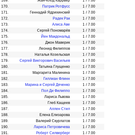
169.
Жан-Клод Каррьер
1
/
7.00
170.
Патрик Ротфусс
1
/
7.00
171.
Геннадий Ядрихинский
1
/
7.00
172.
Радек Рак
1
/
7.00
173.
Алиса Аве
1
/
7.00
174.
Сергей Пономарёв
1
/
7.00
175.
Йен Макдональд
1
/
7.00
176.
Джон Маверик
1
/
7.00
177.
Леонид Филиппов
1
/
7.00
178.
Наталья Козельская
1
/
7.00
179.
Сергей Викторович Васильев
1
/
7.00
180.
Татьяна Глущенко
1
/
7.00
181.
Маргарита Малинина
1
/
7.00
182.
Гиллиан Флинн
1
/
7.00
183.
Марина и Сергей Дяченко
1
/
7.00
184.
Пол Ди Филиппо
1
/
7.00
185.
Лариса Львова
1
/
7.00
186.
Глеб Кащеев
1
/
7.00
187.
Аллен Стил
1
/
7.00
188.
Елена Елизарова
1
/
7.00
189.
Валерий Скурлатов
1
/
7.00
190.
Лариса Петровичева
1
/
7.00
191.
Роберт Силверберг
1
/
7.00