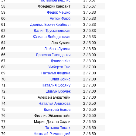
57.
Пальмира Керлис
3
/
5.67
58.
Фредерик Канрайт
3
/
5.67
59.
Фёдор Чешко
3
/
5.33
60.
Антон Фарб
3
/
5.33
61.
Джеймс Брэнч Кейбелл
3
/
5.33
62.
Далия Трускиновская
3
/
5.33
63.
Юлиана Лебединская
3
/
5.33
64.
Лев Куклин
3
/
5.00
65.
Любовь Лукина
2
/
8.50
66.
Ярослав Гжендович
2
/
8.00
67.
Дэниел Киз
2
/
8.00
68.
Умберто Эко
2
/
7.00
69.
Наталья Федина
2
/
7.00
70.
Юлия Зонис
2
/
7.00
71.
Наталия Осояну
2
/
7.00
72.
Шимун Врочек
2
/
7.00
73.
Алексей Бурштейн
2
/
7.00
74.
Наталья Анискова
2
/
6.50
75.
Дмитрий Быков
2
/
6.50
76.
Филлис Эйзенштейн
2
/
6.50
77.
Мария Дэвана Хэдли
2
/
6.50
78.
Татьяна Томах
2
/
6.50
79.
Николай Романецкий
2
/
6.50