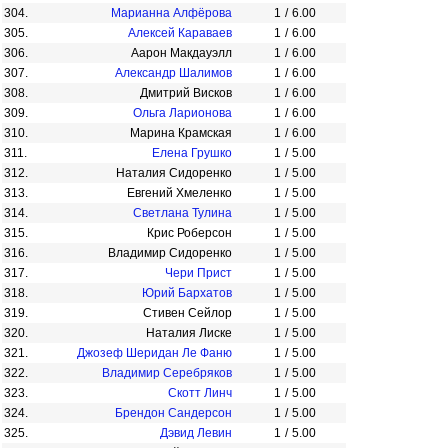
304.
Марианна Алфёрова
1
/
6.00
305.
Алексей Караваев
1
/
6.00
306.
Аарон Макдауэлл
1
/
6.00
307.
Александр Шалимов
1
/
6.00
308.
Дмитрий Висков
1
/
6.00
309.
Ольга Ларионова
1
/
6.00
310.
Марина Крамская
1
/
6.00
311.
Елена Грушко
1
/
5.00
312.
Наталия Сидоренко
1
/
5.00
313.
Евгений Хмеленко
1
/
5.00
314.
Светлана Тулина
1
/
5.00
315.
Крис Роберсон
1
/
5.00
316.
Владимир Сидоренко
1
/
5.00
317.
Чери Прист
1
/
5.00
318.
Юрий Бархатов
1
/
5.00
319.
Стивен Сейлор
1
/
5.00
320.
Наталия Лиске
1
/
5.00
321.
Джозеф Шеридан Ле Фаню
1
/
5.00
322.
Владимир Серебряков
1
/
5.00
323.
Скотт Линч
1
/
5.00
324.
Брендон Сандерсон
1
/
5.00
325.
Дэвид Левин
1
/
5.00