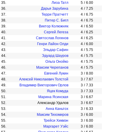
35.
Лиза Татл
5
/
6.00
36.
Дарья Зарубина
4
/
7.25
37.
Терри Пратчетт
4
/
6.75
38.
Питер С. Бигл
4
/
6.75
39.
Виктор Колюжняк
4
/
6.50
40.
Сергей Легеза
4
/
6.25
41.
Святослав Логинов
4
/
6.25
42.
Генри Лайон Олди
4
/
6.00
43.
Эльдар Сафин
4
/
5.75
44.
Эдуард Шауров
4
/
5.75
45.
Ольга Онойко
4
/
5.75
46.
Максим Черепанов
4
/
5.75
47.
Евгений Лукин
3
/
8.00
48.
Алексей Николаевич Толстой
3
/
7.67
49.
Владимир Викторович Орлов
3
/
7.33
50.
Яцек Комуда
3
/
7.33
51.
Марина Ясинская
3
/
6.67
52.
Александр Удалов
3
/
6.67
53.
Анна Каньтох
3
/
6.33
54.
Максим Тихомиров
3
/
6.00
55.
Трейси Хикмэн
3
/
6.00
56.
Маргарет Уэйс
3
/
6.00