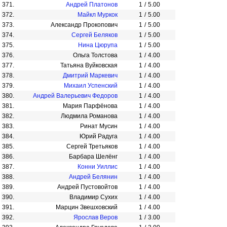
371.
Андрей Платонов
1
/
5.00
372.
Майкл Муркок
1
/
5.00
373.
Александр Прокопович
1
/
5.00
374.
Сергей Беляков
1
/
5.00
375.
Нина Цюрупа
1
/
5.00
376.
Ольга Толстова
1
/
4.00
377.
Татьяна Вуйковская
1
/
4.00
378.
Дмитрий Маркевич
1
/
4.00
379.
Михаил Успенский
1
/
4.00
380.
Андрей Валерьевич Федоров
1
/
4.00
381.
Мария Парфёнова
1
/
4.00
382.
Людмила Романова
1
/
4.00
383.
Ринат Мусин
1
/
4.00
384.
Юрий Радуга
1
/
4.00
385.
Сергей Третьяков
1
/
4.00
386.
Барбара Шелёнг
1
/
4.00
387.
Конни Уиллис
1
/
4.00
388.
Андрей Белянин
1
/
4.00
389.
Андрей Пустовойтов
1
/
4.00
390.
Владимир Сухих
1
/
4.00
391.
Марцин Звешховский
1
/
4.00
392.
Ярослав Веров
1
/
3.00