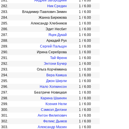
281.
Андрей Загородний
1
/
6.00
282.
Ник Средин
1
/
6.00
283.
Владимир Павлович Зимин
1
/
6.00
284.
Жанна Бирюкова
1
/
6.00
285.
Александр Хлебников
1
/
6.00
286.
Эдит Несбит
1
/
6.00
287.
Яцек Дукай
1
/
6.00
288.
Аркадий Рух
1
/
6.00
289.
Сергей Пальцун
1
/
6.00
290.
Ирина Сереброва
1
/
6.00
291.
Тай Френк
1
/
6.00
292.
Энтони Бучер
1
/
6.00
293.
Ольга Корчёмкина
1
/
6.00
294.
Вера Камша
1
/
6.00
295.
Джон Ширли
1
/
6.00
296.
Нало Хопкинсон
1
/
6.00
297.
Беатриче Новицкая
1
/
6.00
298.
Карина Шаинян
1
/
6.00
299.
Ксения Нели
1
/
6.00
300.
Сэмюэл Дилэни
1
/
6.00
301.
Антон Филипович
1
/
6.00
302.
Феликс Дымов
1
/
6.00
303.
Александр Мазин
1
/
6.00