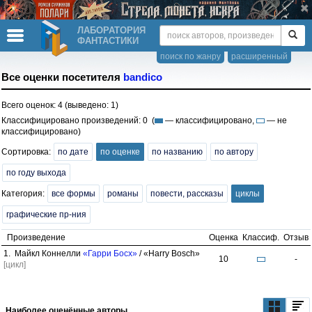
ЛАБОРАТОРИЯ
ФАНТАСТИКИ
поиск по жанру
расширенный
Все оценки посетителя
bandico
Всего оценок: 4 (выведено: 1)
Классифицировано произведений: 0 (
— классифицировано,
— не
классифицировано)
Сортировка:
по дате
по оценке
по названию
по автору
по году выхода
Категория:
все формы
романы
повести, рассказы
циклы
графические пр-ния
Произведение
Оценка
Классиф.
Отзыв
1. Майкл Коннелли
«Гарри Босх»
/ «Harry Bosch»
10
-
[цикл]
Наиболее оценённые авторы