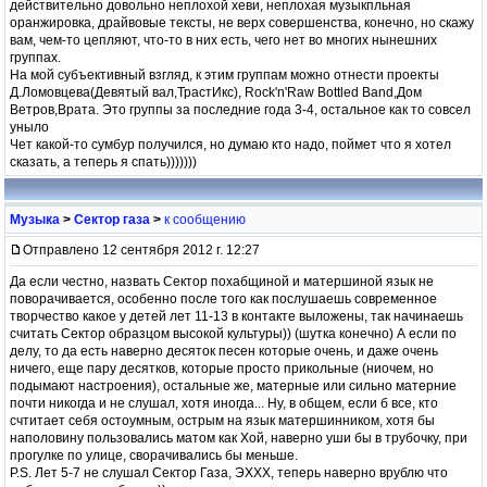
действительно довольно неплохой хеви, неплохая музыкпльная
оранжировка, драйвовые тексты, не верх совершенства, конечно, но скажу
вам, чем-то цепляют, что-то в них есть, чего нет во многих нынешних
группах.
На мой субъективный взгляд, к этим группам можно отнести проекты
Д.Ломовцева(Девятый вал,ТрастИкс), Rock'n'Raw Bottled Band,Дом
Ветров,Врата. Это группы за последние года 3-4, остальное как то совсел
уныло
Чет какой-то сумбур получился, но думаю кто надо, поймет что я хотел
сказать, а теперь я спать)))))))
Музыка
>
Сектор газа
>
к сообщению
Отправлено 12 сентября 2012 г. 12:27
Да если честно, назвать Сектор похабщиной и матершиной язык не
поворачивается, особенно после того как послушаешь современное
творчество какое у детей лет 11-13 в контакте выложены, так начинаешь
считать Сектор образцом высокой культуры)) (шутка конечно) А если по
делу, то да есть наверно десяток песен которые очень, и даже очень
ничего, еще пару десятков, которые просто прикольные (ниочем, но
подымают настроения), остальные же, матерные или сильно матерние
почти никогда и не слушал, хотя иногда... Ну, в общем, если б все, кто
счтитает себя остоумным, острым на язык матершинником, хотя бы
наполовину пользовались матом как Хой, наверно уши бы в трубочку, при
прогулке по улице, сворачивались бы меньше.
P.S. Лет 5-7 не слушал Сектор Газа, ЭХХХ, теперь наверно врублю что