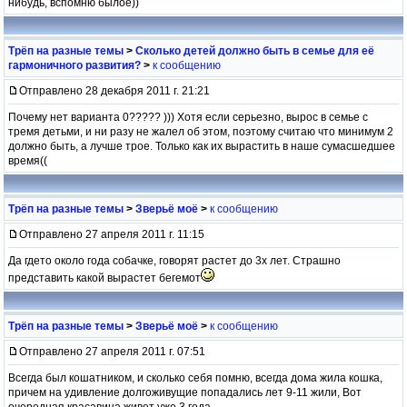
нибудь, вспомню былое))
Трёп на разные темы
>
Сколько детей должно быть в семье для её
гармоничного развития?
>
к сообщению
Отправлено 28 декабря 2011 г. 21:21
Почему нет варианта 0????? ))) Хотя если серьезно, вырос в семье с
тремя детьми, и ни разу не жалел об этом, поэтому считаю что минимум 2
должно быть, а лучше трое. Только как их вырастить в наше сумасшедшее
время((
Трёп на разные темы
>
Зверьё моё
>
к сообщению
Отправлено 27 апреля 2011 г. 11:15
Да гдето около года собачке, говорят растет до 3х лет. Страшно
представить какой вырастет бегемот
Трёп на разные темы
>
Зверьё моё
>
к сообщению
Отправлено 27 апреля 2011 г. 07:51
Всегда был кошатником, и сколько себя помню, всегда дома жила кошка,
причем на удивление долгоживущие попадались лет 9-11 жили, Вот
очередная красавица живет уже 3 года.