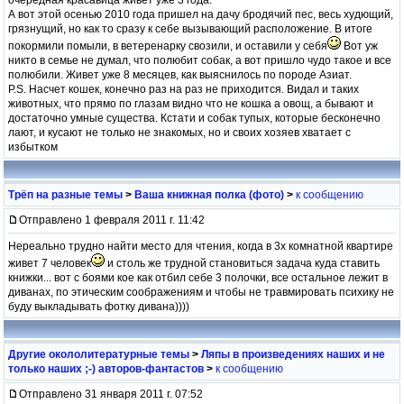
А вот этой осенью 2010 года пришел на дачу бродячий пес, весь худющий,
грязнущий, но как то сразу к себе вызывающий расположение. В итоге
покормили помыли, в ветеренарку свозили, и оставили у себя
Вот уж
никто в семье не думал, что полюбит собак, а вот пришло чудо такое и все
полюбили. Живет уже 8 месяцев, как выяснилось по породе Азиат.
P.S. Насчет кошек, конечно раз на раз не приходится. Видал и таких
животных, что прямо по глазам видно что не кошка а овощ, а бывают и
достаточно умные существа. Кстати и собак тупых, которые бесконечно
лают, и кусают не только не знакомых, но и своих хозяев хватает с
избытком
Трёп на разные темы
>
Ваша книжная полка (фото)
>
к сообщению
Отправлено 1 февраля 2011 г. 11:42
Нереально трудно найти место для чтения, когда в 3х комнатной квартире
живет 7 человек
и столь же трудной становиться задача куда ставить
книжки... вот с боями кое как отбил себе 3 полочки, все остальное лежит в
диванах, по этическим соображениям и чтобы не травмировать психику не
буду выкладывать фотку дивана))))
Другие окололитературные темы
>
Ляпы в произведениях наших и не
только наших ;-) авторов-фантастов
>
к сообщению
Отправлено 31 января 2011 г. 07:52