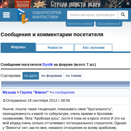
ЛАБОРАТОРИЯ
ФАНТАСТИКИ
поиск по жанру
расширенный
Сообщения и комментарии посетителя
Форумы
Новости
Авт. колонки
Сообщения посетителя
Dyslik
на форуме (всего: 7 шт.)
Сортировка:
по дате
по форумам
по темам
Музыка
>
Группа "Виконт"
>
к сообщению
Отправлено 18 сентября 2012 г. 09:58
Нынче, пошла такая тенденция, показывать свою "брутальность",
принадлежность к какой-то субкультуре, очень яркими и броскими
названиями, Типа "Арийская русь", (хотя я пока не в курсе этого) И это на
мой взгдяд очень сильно отталкивает потенциального слушателя. Однако
у "Виконта" нет, как по мне, никакого отношения ко всему арийскому,