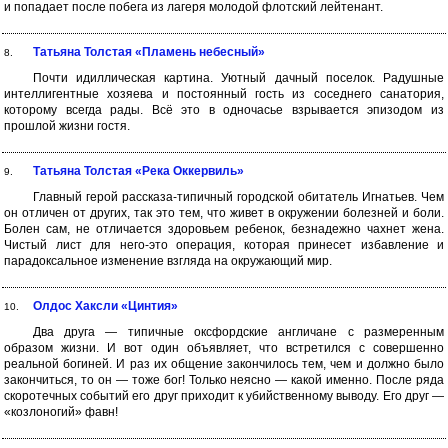
и попадает после побега из лагеря молодой флотский лейтенант.
Татьяна Толстая «Пламень небесный»
8.
Почти идиллическая картина. Уютный дачный поселок. Радушные
интеллигентные хозяева и постоянный гость из соседнего санатория,
которому всегда рады. Всё это в одночасье взрывается эпизодом из
прошлой жизни гостя.
Татьяна Толстая «Река Оккервиль»
9.
Главный герой рассказа-типичный городской обитатель Игнатьев. Чем
он отличен от других, так это тем, что живет в окружении болезней и боли.
Болен сам, не отличается здоровьем ребенок, безнадежно чахнет жена.
Чистый лист для него-это операция, которая принесет избавление и
парадоксальное изменение взгляда на окружающий мир.
Олдос Хаксли «Цинтия»
10.
Два друга — типичные оксфордские англичане с размеренным
образом жизни. И вот один объявляет, что встретился с совершенно
реальной богиней. И раз их общение закончилось тем, чем и должно было
закончиться, то он — тоже бог! Только неясно — какой именно. После ряда
скоротечных событий его друг приходит к убийственному выводу. Его друг —
«козлоногий» фавн!