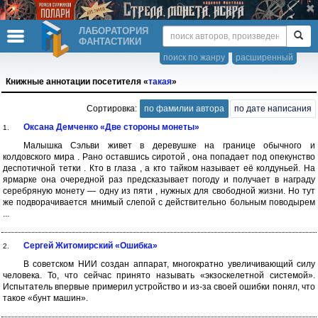
ЛАБОРАТОРИЯ
ФАНТАСТИКИ
поиск по жанру
расширенный
Книжные аннотации посетителя «
такая
»
Сортировка:
по фамилии автора
по дате написания
Оксана Демченко «Две стороны монеты»
1.
Малышка Сэльви живет в деревушке на границе обычного и
колдовского мира . Рано оставшись сиротой , она попадает под опекунство
деспотичной тетки . Кто в глаза , а кто тайком называет её колдуньей. На
ярмарке она очередной раз предсказывает погоду и получает в награду
серебряную монету — одну из пяти , нужных для свободной жизни. Но тут
же подворачивается мнимый слепой с действительно больным поводырем
...
Сергей Житомирский «Ошибка»
2.
В советском НИИ создан аппарат, многократно увеличивающий силу
человека. То, что сейчас принято называть «экзоскелетной системой».
Испытатель впервые примерил устройство и из-за своей ошибки понял, что
такое «бунт машин».