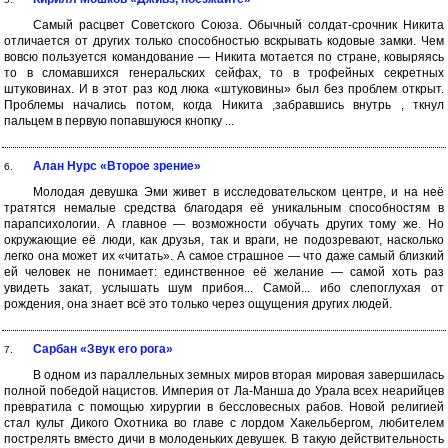
Самый расцвет Советского Союза. Обычный солдат-срочник Никита
отличается от других только способностью вскрывать кодовые замки. Чем
вовсю пользуется командование — Никита мотается по стране, ковыряясь
то в сломавшихся генеральских сейфах, то в трофейных секретных
штуковинах. И в этот раз код люка «штуковины» был без проблем открыт.
Проблемы начались потом, когда Никита ,забравшись внутрь , ткнул
пальцем в первую попавшуюся кнопку ...
Алан Нурс «Второе зрение»
6.
Молодая девушка Эми живет в исследовательском центре, и на неё
тратятся немалые средства благодаря её уникальным способностям в
парапсихологии. А главное — возможности обучать других тому же. Но
окружающие её люди, как друзья, так и враги, не подозревают, насколько
легко она может их «читать». А самое страшное — что даже самый близкий
ей человек не понимает: единственное её желание — самой хоть раз
увидеть закат, услышать шум прибоя... Самой... ибо слепоглухая от
рождения, она знает всё это только через ощущения других людей.
Сарбан «Звук его рога»
7.
В одном из параллельных земных миров вторая мировая завершилась
полной победой нацистов. Империя от Ла-Манша до Урала всех неарийцев
превратила с помощью хирургии в бессловесных рабов. Новой религией
стал культ Дикого Охотника во главе с лордом Хакельбергом, любителем
пострелять вместо дичи в молоденьких девушек. В такую действительность