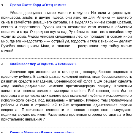
Орсон Скотт Кард «Отец камня»
3.
Убогая деревушка в мире магов и колдунов. Но если и существуют
принцессы, эльфы и другие чудеса, они явно не для Ручейка — девятого
сына в семействе домашнего сатрапа. Не выделяясь ничем среди братьев,
сестер и сверстников, Ручеек как-то незаметно стал изгоем и объектом
ненависти отца. Очередная шутка над Ручейком толкает его к неизбежному
уходу из дома. Чудом миновав священный лес, он попадает в совсем иной
мир, где его «недостатки» — острый ум, гордость и тяга к знанию — делают
Ручейка помощником Мага, а главное — раскрывают ему тайну живых
камней.
Клайв Касслер «Поднять «Титаник»!»
4.
Извечное противостояние « меч-щит» , «снаряд-броня» подошло к
ядерному рубежу. В самый разгар холодной войны, видя бессмысленность
развития средств нападения, Военно-морской флот США решает сделать
«ход конём»,радикально изменив противоядерную защиту. Ключевым
элементом проекта является минерал bizanium .Всё хорошо, если бы не
преграда в виде нескольких километров океанской глубины и искореженного
исполинского сейфа под названием «Титаник». Именно тем злополучным
рейсом и была в строжайшей тайне отправлена единственная партия
вещества. Технические сложности и полная секретность вынуждают
поднимать судно целиком. Разве могла противная сторона оставить это без
пристального внимания ?
Кирилл Мошков «Дживз, поезжайте»
5.