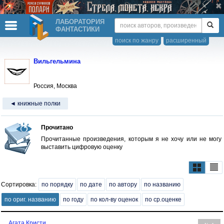
ЛАБОРАТОРИЯ
ФАНТАСТИКИ
поиск по жанру
расширенный
Вильгельмина
Россия, Москва
◄ книжные полки
Прочитано
Прочитанные произведения, которым я не хочу или не могу
выставить цифровую оценку
Сортировка:
по порядку
по дате
по автору
по названию
по ориг. названию
по году
по кол-ву оценок
по ср.оценке
Агата Кристи