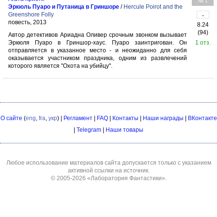
№ 1
Эркюль Пуаро и Путаница в Гриншоре
/
Hercule Poirot and the
Greenshore Folly
-
повесть, 2013
8.24
(94)
Автор детективов Ариадна Оливер срочным звонком вызывает
Эркюля Пуаро в Гриншор-хаус. Пуаро заинтригован. Он
1 отз.
отправляется в указанное место - и неожиданно для себя
оказывается участником праздника, одним из развлечений
которого является "Охота на убийцу".
О сайте
(
eng
,
fra
,
укр
) |
Регламент
|
FAQ
|
Контакты
|
Наши награды
|
ВКонтакте
|
Telegram
|
Наши товары
Любое использование материалов сайта допускается только с указанием
активной ссылки на источник.
© 2005-2026
«Лаборатория Фантастики»
.