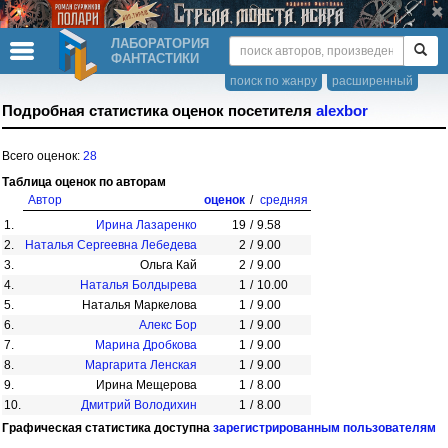
ЛАБОРАТОРИЯ
ФАНТАСТИКИ
поиск по жанру
расширенный
Подробная статистика оценок посетителя
alexbor
Всего оценок:
28
Таблица оценок по авторам
Автор
оценок
/
средняя
1.
Ирина Лазаренко
19
/
9.58
2.
Наталья Сергеевна Лебедева
2
/
9.00
3.
Ольга Кай
2
/
9.00
4.
Наталья Болдырева
1
/
10.00
5.
Наталья Маркелова
1
/
9.00
6.
Алекс Бор
1
/
9.00
7.
Марина Дробкова
1
/
9.00
8.
Маргарита Ленская
1
/
9.00
9.
Ирина Мещерова
1
/
8.00
10.
Дмитрий Володихин
1
/
8.00
Графическая статистика доступна
зарегистрированным пользователям