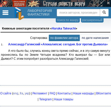
ЛАБОРАТОРИЯ
ФАНТАСТИКИ
поиск по жанру
расширенный
Книжные аннотации посетителя «
Haruka Takeuchi
»
Сортировка:
по фамилии автора
по дате написания
Александр Гагинский «Апокалипсис сегодня. Бог против Дьявола»
1.
А что было бы, случись конец света прямо сейчас, и в эту самую минуту
пронеслись бы по Земле Четыре всадника? Кто выиграл бы — Бог или
Дьявол? С этим попробует разобраться Александр Гагинский.
О сайте
(
eng
,
fra
,
укр
) |
Регламент
|
FAQ
|
Контакты
|
Наши награды
|
ВКонтакте
|
Telegram
|
Наши товары