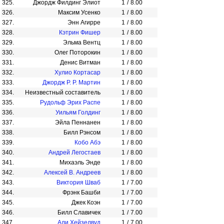
325.
Джордж Филдинг Элиот
1
/
8.00
326.
Максим Усенко
1
/
8.00
327.
Энн Агирре
1
/
8.00
328.
Кэтрин Фишер
1
/
8.00
329.
Эльма Вентц
1
/
8.00
330.
Олег Поторокин
1
/
8.00
331.
Денис Витман
1
/
8.00
332.
Хулио Кортасар
1
/
8.00
333.
Джордж Р. Р. Мартин
1
/
8.00
334.
Неизвестный составитель
1
/
8.00
335.
Рудольф Эрих Распе
1
/
8.00
336.
Уильям Голдинг
1
/
8.00
337.
Эйла Пеннанен
1
/
8.00
338.
Билл Рэнсом
1
/
8.00
339.
Кобо Абэ
1
/
8.00
340.
Андрей Легостаев
1
/
8.00
341.
Михаэль Энде
1
/
8.00
342.
Алексей В. Андреев
1
/
8.00
343.
Виктория Шваб
1
/
7.00
344.
Фрэнк Башби
1
/
7.00
345.
Джек Коэн
1
/
7.00
346.
Билл Славичек
1
/
7.00
347.
Али Хейзелвуд
1
/
7.00