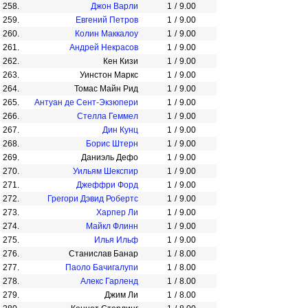
258.
Джон Варли
1
/
9.00
259.
Евгений Петров
1
/
9.00
260.
Колин Маккалоу
1
/
9.00
261.
Андрей Некрасов
1
/
9.00
262.
Кен Кизи
1
/
9.00
263.
Уинстон Маркс
1
/
9.00
264.
Томас Майн Рид
1
/
9.00
265.
Антуан де Сент-Экзюпери
1
/
9.00
266.
Стелла Геммел
1
/
9.00
267.
Дин Кунц
1
/
9.00
268.
Борис Штерн
1
/
9.00
269.
Даниэль Дефо
1
/
9.00
270.
Уильям Шекспир
1
/
9.00
271.
Джеффри Форд
1
/
9.00
272.
Грегори Дэвид Робертс
1
/
9.00
273.
Харпер Ли
1
/
9.00
274.
Майкл Флинн
1
/
9.00
275.
Илья Ильф
1
/
9.00
276.
Станислав Банар
1
/
8.00
277.
Паоло Бачигалупи
1
/
8.00
278.
Алекс Гарленд
1
/
8.00
279.
Джим Ли
1
/
8.00