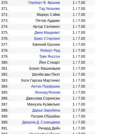
370.
Герберт В. Франке
1
/
7.00
371.
Тэд Уильямс
1
/
7.00
372.
Маркус Сэйки
1
/
7.00
373.
Петер Аддамс
1
/
7.00
374.
Артур Селлингс
1
/
7.00
375.
Джек Макдевит
1
/
7.00
376.
Брюс Стерлинг
1
/
7.00
377.
Евгений Еронин
1
/
7.00
378.
Роберт Рид
1
/
7.00
379.
Туве Янссон
1
/
7.00
380.
Йен Стюарт
1
/
7.00
381.
Борис Машковцев
1
/
7.00
382.
Шелби ван Пелт
1
/
7.00
383.
Хосе Гарсиа Мартинес
1
/
7.00
384.
Антон Первушин
1
/
7.00
385.
Леонид Резник
1
/
7.00
386.
Джессика Соренсен
1
/
7.00
387.
Мануэль Куэвильяс
1
/
7.00
388.
Дарья Зарубина
1
/
7.00
389.
Патрик О'Брайан
1
/
7.00
390.
Джером Д. Сэлинджер
1
/
7.00
391.
Ричард Дейч
1
/
7.00