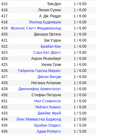
415.
Тим Дил
1
/
6.00
416.
Леони Суонн
1
/
6.00
417.
А. Дж. Риддл
1
/
6.00
418.
Леонид Кудрявцев
1
/
6.00
419.
Фрэнсис Скотт Фицджеральд
1
/
6.00
420.
Джошуа Ортега
1
/
6.00
421.
Зак Уэдон
1
/
6.00
422.
Брайан Кин
1
/
6.00
423.
Сара Бет Дёрст
1
/
6.00
424.
Аарон Розенберг
1
/
6.00
425.
Хизер Грэм
1
/
6.00
426.
Габриэль Гарсиа Маркес
1
/
6.00
427.
Джоан Виндж
1
/
6.00
428.
Наташа Аллунан
1
/
6.00
429.
Дженнифер Арментроут
1
/
6.00
430.
Стефан Петруча
1
/
6.00
431.
Нил Стивенсон
1
/
6.00
432.
Рейчел Хокинс
1
/
6.00
433.
Джеймс Фрей
1
/
5.00
434.
Лоис Макмастер Буджолд
1
/
5.00
435.
Брайан Олдисс
1
/
5.00
436.
Адам Робертс
1
/
5.00