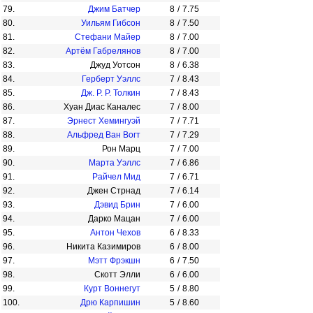
79.
Джим Батчер
8
/
7.75
80.
Уильям Гибсон
8
/
7.50
81.
Стефани Майер
8
/
7.00
82.
Артём Габрелянов
8
/
7.00
83.
Джуд Уотсон
8
/
6.38
84.
Герберт Уэллс
7
/
8.43
85.
Дж. Р. Р. Толкин
7
/
8.43
86.
Хуан Диаc Каналес
7
/
8.00
87.
Эрнест Хемингуэй
7
/
7.71
88.
Альфред Ван Вогт
7
/
7.29
89.
Рон Марц
7
/
7.00
90.
Марта Уэллс
7
/
6.86
91.
Райчел Мид
7
/
6.71
92.
Джен Стрнад
7
/
6.14
93.
Дэвид Брин
7
/
6.00
94.
Дарко Мацан
7
/
6.00
95.
Антон Чехов
6
/
8.33
96.
Никита Казимиров
6
/
8.00
97.
Мэтт Фрэкшн
6
/
7.50
98.
Скотт Элли
6
/
6.00
99.
Курт Воннегут
5
/
8.80
100.
Дрю Карпишин
5
/
8.60