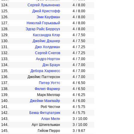
124.
Сергей Лукьяненко
4
/
8.00
125.
Джей Кристофф
4
/
8.00
126.
Эми Кауфман
4
/
8.00
127.
Николай Горькавый
4
/
8.00
128.
Эдгар Райс Берроуз
4
/
8.00
129.
Кассандра Клэр
4
/
7.50
130.
Джеймс Дэшнер
4
/
7.50
131.
Джо Холдеман
4
/
7.25
132.
Сергей Снегов
4
/
7.25
133.
Андрэ Нортон
4
/
7.00
134.
Дэн Браун
4
/
7.00
135.
Дебора Харкнесс
4
/
7.00
136.
Джеймс Паттерсон
4
/
7.00
137.
Питер Уоттс
4
/
6.50
138.
Филип Фармер
4
/
6.50
139.
Марк Миллар
4
/
6.25
140.
Джейми Макгвайр
4
/
6.00
141.
Роб Честни
4
/
5.75
142.
Бекка Фитцпатрик
4
/
5.75
143.
Алан Милн
3
/
10.00
144.
Арт Шпигельман
3
/
10.00
145.
Гийом Перро
3
/
9.67