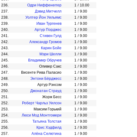
236.
Одри Ниффенеггер
1
/
10.00
237.
Дэвид Митчелл
1
/
9.00
238.
Уолтер Йон Уильямс
1
/
9.00
239.
Иван Тургенев
1
/
9.00
240.
Артур Порджес
1
/
9.00
241.
Стивен Гулд
1
/
9.00
242.
Александр Громов
1
/
9.00
243.
Карин Бойе
1
/
9.00
244.
Мэри Шелли
1
/
9.00
245.
Владимир Обручев
1
/
9.00
246.
Оливер Сакс
1
/
9.00
247.
Висенте Рива Паласио
1
/
9.00
248.
Энтони Бёрджесс
1
/
9.00
249.
Артур Рэнсом
1
/
9.00
250.
Джонатан Страуд
1
/
9.00
251.
Жорж Бесс
1
/
9.00
252.
Роберт Чарльз Уилсон
1
/
9.00
253.
Максим Горький
1
/
9.00
254.
Люси Мод Монтгомери
1
/
9.00
255.
Татьяна Толстая
1
/
9.00
256.
Крис Хэдфилд
1
/
9.00
257.
Алёна Селютина
1
/
9.00