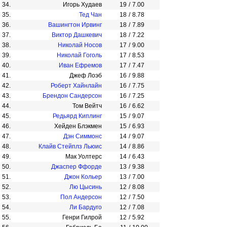
34.
Игорь Худаев
19
/
7.00
35.
Тед Чан
18
/
8.78
36.
Вашингтон Ирвинг
18
/
7.89
37.
Виктор Дашкевич
18
/
7.22
38.
Николай Носов
17
/
9.00
39.
Николай Гоголь
17
/
8.53
40.
Иван Ефремов
17
/
7.47
41.
Джеф Лоэб
16
/
9.88
42.
Роберт Хайнлайн
16
/
7.75
43.
Брендон Сандерсон
16
/
7.25
44.
Том Вейтч
16
/
6.62
45.
Редьярд Киплинг
15
/
9.07
46.
Хейден Блэкмен
15
/
6.93
47.
Дэн Симмонс
14
/
9.07
48.
Клайв Стейплз Льюис
14
/
8.86
49.
Мак Уолтерс
14
/
6.43
50.
Джаспер Ффорде
13
/
9.38
51.
Джон Кольер
13
/
7.00
52.
Лю Цысинь
12
/
8.08
53.
Пол Андерсон
12
/
7.50
54.
Ли Бардуго
12
/
7.08
55.
Генри Гилрой
12
/
5.92