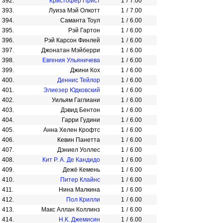
392.
Кристофер Прист
1
/
7.00
393.
Луиза Мэй Олкотт
1
/
7.00
394.
Саманта Тоул
1
/
6.00
395.
Рэй Гартон
1
/
6.00
396.
Рэй Карсон Финлей
1
/
6.00
397.
Джонатан Мэйберри
1
/
6.00
398.
Евгения Ульяничева
1
/
6.00
399.
Джини Кох
1
/
6.00
400.
Деннис Тейлор
1
/
6.00
401.
Элиезер Юдковский
1
/
6.00
402.
Уильям Гаглиани
1
/
6.00
403.
Дэвид Бентон
1
/
6.00
404.
Гарри Гудини
1
/
6.00
405.
Анна Хелен Крофтс
1
/
6.00
406.
Кевин Панетта
1
/
6.00
407.
Дэниел Уоллес
1
/
6.00
408.
Кит Р. А. Де Кандидо
1
/
6.00
409.
Дежё Кемень
1
/
6.00
410.
Питер Клайнс
1
/
6.00
411.
Нина Малкина
1
/
6.00
412.
Пол Крилли
1
/
6.00
413.
Макс Аллан Коллинз
1
/
6.00
414.
Н.К. Джемисин
1
/
6.00