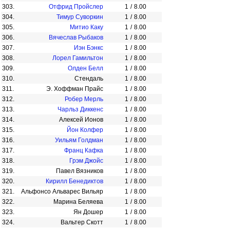
303.
Отфрид Пройслер
1
/
8.00
304.
Тимур Суворкин
1
/
8.00
305.
Митио Каку
1
/
8.00
306.
Вячеслав Рыбаков
1
/
8.00
307.
Иэн Бэнкс
1
/
8.00
308.
Лорел Гамильтон
1
/
8.00
309.
Олден Белл
1
/
8.00
310.
Стендаль
1
/
8.00
311.
Э. Хоффман Прайс
1
/
8.00
312.
Робер Мерль
1
/
8.00
313.
Чарльз Диккенс
1
/
8.00
314.
Алексей Ионов
1
/
8.00
315.
Йон Колфер
1
/
8.00
316.
Уильям Голдман
1
/
8.00
317.
Франц Кафка
1
/
8.00
318.
Грэм Джойс
1
/
8.00
319.
Павел Вязников
1
/
8.00
320.
Кирилл Бенедиктов
1
/
8.00
321.
Альфонсо Альварес Вильяр
1
/
8.00
322.
Марина Беляева
1
/
8.00
323.
Ян Дошер
1
/
8.00
324.
Вальтер Скотт
1
/
8.00