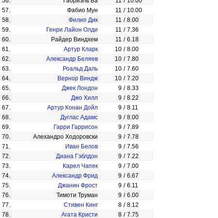
56.
Габриэль Ба
11
/
10.00
57.
Фабио Мун
11
/
10.00
58.
Филип Дик
11
/
8.00
59.
Генри Лайон Олди
11
/
7.36
60.
Райдер Виндхем
11
/
6.18
61.
Артур Кларк
10
/
8.00
62.
Александр Беляев
10
/
7.80
63.
Роальд Даль
10
/
7.60
64.
Вернор Виндж
10
/
7.20
65.
Джек Лондон
9
/
8.33
66.
Джо Хилл
9
/
8.22
67.
Артур Конан Дойл
9
/
8.11
68.
Дуглас Адамс
9
/
8.00
69.
Гарри Гаррисон
9
/
7.89
70.
Алехандро Ходоровски
9
/
7.78
71.
Иван Белов
9
/
7.56
72.
Диана Гэблдон
9
/
7.22
73.
Карел Чапек
9
/
7.00
74.
Александр Фрид
9
/
6.67
75.
Джанин Фрост
9
/
6.11
76.
Тимоти Труман
9
/
6.00
77.
Стивен Кинг
8
/
8.12
78.
Агата Кристи
8
/
7.75