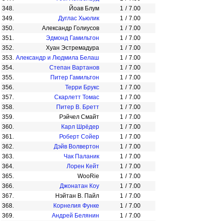
348.
Йоав Блум
1
/
7.00
349.
Дуглас Хьюлик
1
/
7.00
350.
Александр Голиусов
1
/
7.00
351.
Эдмонд Гамильтон
1
/
7.00
352.
Хуан Эстремадура
1
/
7.00
353.
Александр и Людмила Белаш
1
/
7.00
354.
Степан Вартанов
1
/
7.00
355.
Питер Гамильтон
1
/
7.00
356.
Терри Брукс
1
/
7.00
357.
Скарлетт Томас
1
/
7.00
358.
Питер В. Бретт
1
/
7.00
359.
Рэйчел Смайт
1
/
7.00
360.
Карл Шрёдер
1
/
7.00
361.
Роберт Сойер
1
/
7.00
362.
Дэйв Волвертон
1
/
7.00
363.
Чак Паланик
1
/
7.00
364.
Лорен Кейт
1
/
7.00
365.
WooRie
1
/
7.00
366.
Джонатан Коу
1
/
7.00
367.
Нэйтан В. Пайл
1
/
7.00
368.
Корнелия Функе
1
/
7.00
369.
Андрей Белянин
1
/
7.00