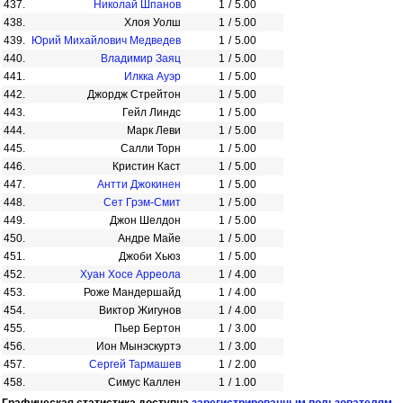
437.
Николай Шпанов
1
/
5.00
438.
Хлоя Уолш
1
/
5.00
439.
Юрий Михайлович Медведев
1
/
5.00
440.
Владимир Заяц
1
/
5.00
441.
Илкка Ауэр
1
/
5.00
442.
Джордж Стрейтон
1
/
5.00
443.
Гейл Линдс
1
/
5.00
444.
Марк Леви
1
/
5.00
445.
Салли Торн
1
/
5.00
446.
Кристин Каст
1
/
5.00
447.
Антти Джокинен
1
/
5.00
448.
Сет Грэм-Смит
1
/
5.00
449.
Джон Шелдон
1
/
5.00
450.
Андре Майе
1
/
5.00
451.
Джоби Хьюз
1
/
5.00
452.
Хуан Хосе Арреола
1
/
4.00
453.
Роже Мандершайд
1
/
4.00
454.
Виктор Жигунов
1
/
4.00
455.
Пьер Бертон
1
/
3.00
456.
Ион Мынэскуртэ
1
/
3.00
457.
Сергей Тармашев
1
/
2.00
458.
Симус Каллен
1
/
1.00