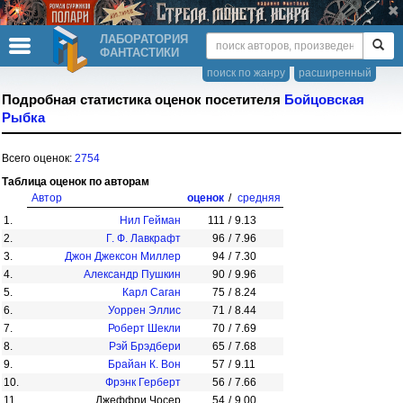
ЛАБОРАТОРИЯ
ФАНТАСТИКИ
поиск по жанру
расширенный
Подробная статистика оценок посетителя
Бойцовская
Рыбка
Всего оценок:
2754
Таблица оценок по авторам
Автор
оценок
/
средняя
1.
Нил Гейман
111
/
9.13
2.
Г. Ф. Лавкрафт
96
/
7.96
3.
Джон Джексон Миллер
94
/
7.30
4.
Александр Пушкин
90
/
9.96
5.
Карл Саган
75
/
8.24
6.
Уоррен Эллис
71
/
8.44
7.
Роберт Шекли
70
/
7.69
8.
Рэй Брэдбери
65
/
7.68
9.
Брайан К. Вон
57
/
9.11
10.
Фрэнк Герберт
56
/
7.66
11.
Джеффри Чосер
54
/
9.00