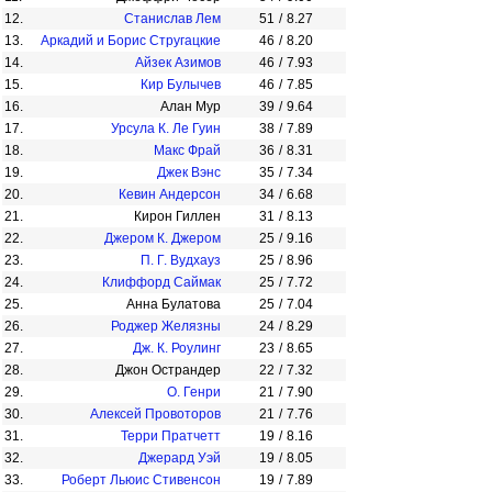
12.
Станислав Лем
51
/
8.27
13.
Аркадий и Борис Стругацкие
46
/
8.20
14.
Айзек Азимов
46
/
7.93
15.
Кир Булычев
46
/
7.85
16.
Алан Мур
39
/
9.64
17.
Урсула К. Ле Гуин
38
/
7.89
18.
Макс Фрай
36
/
8.31
19.
Джек Вэнс
35
/
7.34
20.
Кевин Андерсон
34
/
6.68
21.
Кирон Гиллен
31
/
8.13
22.
Джером К. Джером
25
/
9.16
23.
П. Г. Вудхауз
25
/
8.96
24.
Клиффорд Саймак
25
/
7.72
25.
Анна Булатова
25
/
7.04
26.
Роджер Желязны
24
/
8.29
27.
Дж. К. Роулинг
23
/
8.65
28.
Джон Острандер
22
/
7.32
29.
О. Генри
21
/
7.90
30.
Алексей Провоторов
21
/
7.76
31.
Терри Пратчетт
19
/
8.16
32.
Джерард Уэй
19
/
8.05
33.
Роберт Льюис Стивенсон
19
/
7.89