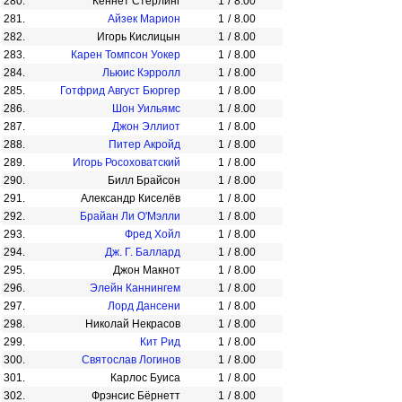
280.
Кеннет Стерлинг
1
/
8.00
281.
Айзек Марион
1
/
8.00
282.
Игорь Кислицын
1
/
8.00
283.
Карен Томпсон Уокер
1
/
8.00
284.
Льюис Кэрролл
1
/
8.00
285.
Готфрид Август Бюргер
1
/
8.00
286.
Шон Уильямс
1
/
8.00
287.
Джон Эллиот
1
/
8.00
288.
Питер Акройд
1
/
8.00
289.
Игорь Росоховатский
1
/
8.00
290.
Билл Брайсон
1
/
8.00
291.
Александр Киселёв
1
/
8.00
292.
Брайан Ли О'Мэлли
1
/
8.00
293.
Фред Хойл
1
/
8.00
294.
Дж. Г. Баллард
1
/
8.00
295.
Джон Макнот
1
/
8.00
296.
Элейн Каннингем
1
/
8.00
297.
Лорд Дансени
1
/
8.00
298.
Николай Некрасов
1
/
8.00
299.
Кит Рид
1
/
8.00
300.
Святослав Логинов
1
/
8.00
301.
Карлос Буиса
1
/
8.00
302.
Фрэнсис Бёрнетт
1
/
8.00