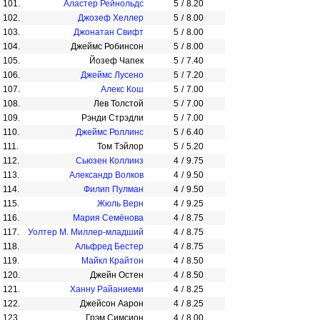
101.
Аластер Рейнольдс
5
/
8.20
102.
Джозеф Хеллер
5
/
8.00
103.
Джонатан Свифт
5
/
8.00
104.
Джеймс Робинсон
5
/
8.00
105.
Йозеф Чапек
5
/
7.40
106.
Джеймс Лусено
5
/
7.20
107.
Алекс Кош
5
/
7.00
108.
Лев Толстой
5
/
7.00
109.
Рэнди Стрэдли
5
/
7.00
110.
Джеймс Роллинс
5
/
6.40
111.
Том Тэйлор
5
/
5.20
112.
Сьюзен Коллинз
4
/
9.75
113.
Александр Волков
4
/
9.50
114.
Филип Пулман
4
/
9.50
115.
Жюль Верн
4
/
9.25
116.
Мария Семёнова
4
/
8.75
117.
Уолтер М. Миллер-младший
4
/
8.75
118.
Альфред Бестер
4
/
8.75
119.
Майкл Крайтон
4
/
8.50
120.
Джейн Остен
4
/
8.50
121.
Ханну Райаниеми
4
/
8.25
122.
Джейсон Аарон
4
/
8.25
123.
Грэм Симсион
4
/
8.00