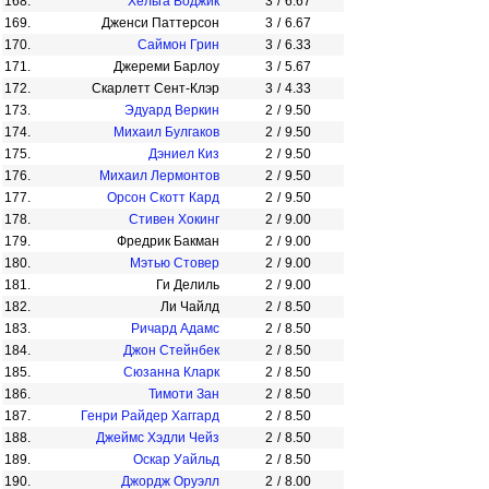
168.
Хельга Воджик
3
/
6.67
169.
Дженси Паттерсон
3
/
6.67
170.
Саймон Грин
3
/
6.33
171.
Джереми Барлоу
3
/
5.67
172.
Скарлетт Сент-Клэр
3
/
4.33
173.
Эдуард Веркин
2
/
9.50
174.
Михаил Булгаков
2
/
9.50
175.
Дэниел Киз
2
/
9.50
176.
Михаил Лермонтов
2
/
9.50
177.
Орсон Скотт Кард
2
/
9.50
178.
Стивен Хокинг
2
/
9.00
179.
Фредрик Бакман
2
/
9.00
180.
Мэтью Стовер
2
/
9.00
181.
Ги Делиль
2
/
9.00
182.
Ли Чайлд
2
/
8.50
183.
Ричард Адамс
2
/
8.50
184.
Джон Стейнбек
2
/
8.50
185.
Сюзанна Кларк
2
/
8.50
186.
Тимоти Зан
2
/
8.50
187.
Генри Райдер Хаггард
2
/
8.50
188.
Джеймс Хэдли Чейз
2
/
8.50
189.
Оскар Уайльд
2
/
8.50
190.
Джордж Оруэлл
2
/
8.00