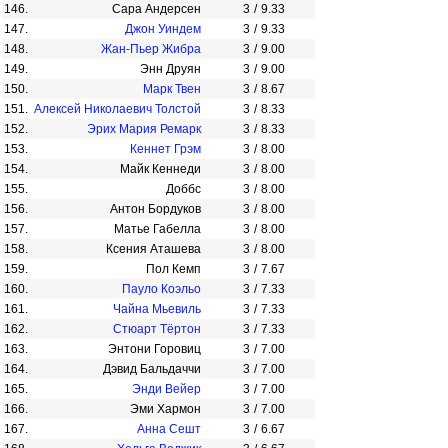
146.
Сара Андерсен
3
/
9.33
147.
Джон Уиндем
3
/
9.33
148.
Жан-Пьер Жибра
3
/
9.00
149.
Энн Друян
3
/
9.00
150.
Марк Твен
3
/
8.67
151.
Алексей Николаевич Толстой
3
/
8.33
152.
Эрих Мария Ремарк
3
/
8.33
153.
Кеннет Грэм
3
/
8.00
154.
Майк Кеннеди
3
/
8.00
155.
Доббс
3
/
8.00
156.
Антон Бордуков
3
/
8.00
157.
Матье Габелла
3
/
8.00
158.
Ксения Аташева
3
/
8.00
159.
Пол Кемп
3
/
7.67
160.
Пауло Коэльо
3
/
7.33
161.
Чайна Мьевиль
3
/
7.33
162.
Стюарт Тёртон
3
/
7.33
163.
Энтони Горовиц
3
/
7.00
164.
Дэвид Бальдаччи
3
/
7.00
165.
Энди Вейер
3
/
7.00
166.
Эми Хармон
3
/
7.00
167.
Анна Сешт
3
/
6.67