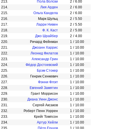
213.
Пола Волски
2
/
6.00
214.
Лия Арден
2
/
6.00
215.
Ольга Кандела
2
/
6.00
216.
Марк Шульц
2
/
5.50
217.
Ларри Нивен
2
/
5.50
218.
Ф. К. Каст
2
/
5.00
219.
Джо Шрайбер
2
/
4.00
220.
Ричард Фейнман
1
/
10.00
221.
Джоанн Харрис
1
/
10.00
222.
Леонид Филатов
1
/
10.00
223.
Александр Грин
1
/
10.00
224.
Фёдор Достоевский
1
/
10.00
225.
Брэм Стокер
1
/
10.00
226.
Генрик Сенкевич
1
/
10.00
227.
Фэнни Флэгг
1
/
10.00
228.
Евгений Замятин
1
/
10.00
229.
Грант Моррисон
1
/
10.00
230.
Диана Уинн Джонс
1
/
10.00
231.
Сергей Аксаков
1
/
10.00
232.
Роберт Пенн Уоррен
1
/
10.00
233.
Крейг Томпсон
1
/
10.00
234.
Артур Хейли
1
/
10.00
235.
Пётр Ершов
1
/
10.00