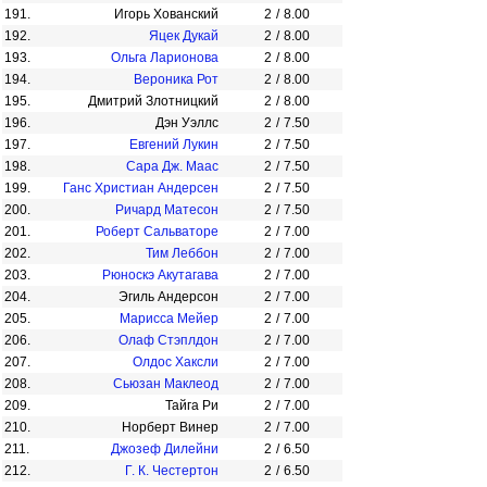
191.
Игорь Хованский
2
/
8.00
192.
Яцек Дукай
2
/
8.00
193.
Ольга Ларионова
2
/
8.00
194.
Вероника Рот
2
/
8.00
195.
Дмитрий Злотницкий
2
/
8.00
196.
Дэн Уэллс
2
/
7.50
197.
Евгений Лукин
2
/
7.50
198.
Сара Дж. Маас
2
/
7.50
199.
Ганс Христиан Андерсен
2
/
7.50
200.
Ричард Матесон
2
/
7.50
201.
Роберт Сальваторе
2
/
7.00
202.
Тим Леббон
2
/
7.00
203.
Рюноскэ Акутагава
2
/
7.00
204.
Эгиль Андерсон
2
/
7.00
205.
Марисса Мейер
2
/
7.00
206.
Олаф Стэплдон
2
/
7.00
207.
Олдос Хаксли
2
/
7.00
208.
Сьюзан Маклеод
2
/
7.00
209.
Тайга Ри
2
/
7.00
210.
Норберт Винер
2
/
7.00
211.
Джозеф Дилейни
2
/
6.50
212.
Г. К. Честертон
2
/
6.50