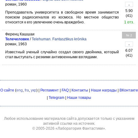
роман, 1960
-
5.90
Преподаватель университета в свободное время занимается
(41)
поиском радиосигналов из космоса. Но местное общество
относится к его увлечению очень враждебно.
1 отз.
Ференц Кашшаи
№ 2
Телечеловек
/
Telehuman. Fantasztikus krónika
роман, 1963
-
6.07
Известный ученый случайно создал своего двойника, который
(41)
стал выступать с резкими антивоенными взглядами.
О сайте
(
eng
,
fra
,
укр
) |
Регламент
|
FAQ
|
Контакты
|
Наши награды
|
ВКонтакте
|
Telegram
|
Наши товары
Любое использование материалов сайта допускается только с указанием
активной ссылки на источник.
© 2005-2026
«Лаборатория Фантастики»
.