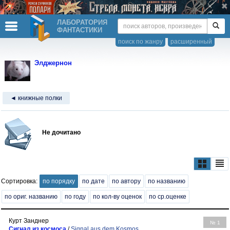
ЛАБОРАТОРИЯ
ФАНТАСТИКИ
поиск по жанру
расширенный
Элджернон
◄ книжные полки
Не дочитано
Сортировка:
по порядку
по дате
по автору
по названию
по ориг. названию
по году
по кол-ву оценок
по ср.оценке
Курт Занднер
№ 1
Сигнал из космоса
/
Signal aus dem Kosmos