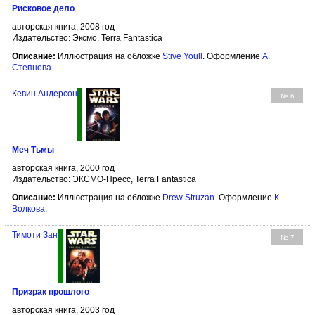
Рисковое дело
авторская книга, 2008 год
Издательство: Эксмо, Terra Fantastica
Описание:
Иллюстрация на обложке
Stive Youll
. Оформление
А.
Степнова
.
Кевин Андерсон
№ 6
Меч Тьмы
авторская книга, 2000 год
Издательство: ЭКСМО-Пресс, Terra Fantastica
Описание:
Иллюстрация на обложке
Drew Struzan
. Оформление
К.
Волкова
.
Тимоти Зан
№ 7
Призрак прошлого
авторская книга, 2003 год