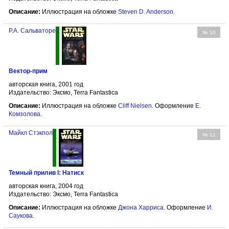
Описание:
Иллюстрация на обложке
Steven D. Anderson
.
Р.А. Сальваторе
№ 10
Вектор-прим
авторская книга, 2001 год
Издательство: Эксмо, Terra Fantastica
Описание:
Иллюстрация на обложке
Cliff Nielsen
. Оформление
Е.
Комзолова
.
Майкл Стэкпол
№ 11
Темный прилив I: Натиск
авторская книга, 2004 год
Издательство: Эксмо, Terra Fantastica
Описание:
Иллюстрация на обложке
Джона Харриса
. Оформление
И.
Саукова
.