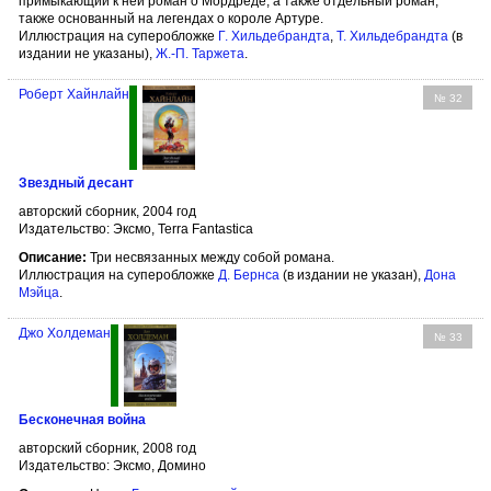
примыкающий к ней роман о Мордреде, а также отдельный роман,
также основанный на легендах о короле Артуре.
Иллюстрация на суперобложке
Г. Хильдебрандта
,
Т. Хильдебрандта
(в
издании не указаны),
Ж.-П. Таржета
.
Роберт Хайнлайн
№ 32
Звездный десант
авторский сборник, 2004 год
Издательство: Эксмо, Terra Fantastica
Описание:
Три несвязанных между собой романа.
Иллюстрация на суперобложке
Д. Бернсa
(в издании не указан),
Дона
Мэйца
.
Джо Холдеман
№ 33
Бесконечная война
авторский сборник, 2008 год
Издательство: Эксмо, Домино