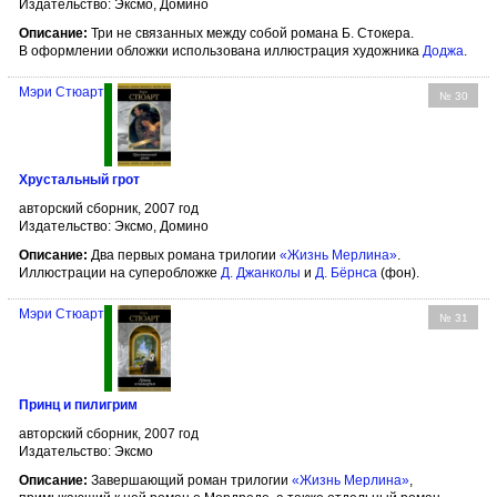
Издательство: Эксмо, Домино
Описание:
Три не связанных между собой романа Б. Стокера.
В оформлении обложки использована иллюстрация художника
Доджа
.
Мэри Стюарт
№ 30
Хрустальный грот
авторский сборник, 2007 год
Издательство: Эксмо, Домино
Описание:
Два первых романа трилогии
«Жизнь Мерлина»
.
Иллюстрации на суперобложке
Д. Джанколы
и
Д. Бёрнса
(фон).
Мэри Стюарт
№ 31
Принц и пилигрим
авторский сборник, 2007 год
Издательство: Эксмо
Описание:
Завершающий роман трилогии
«Жизнь Мерлина»
,