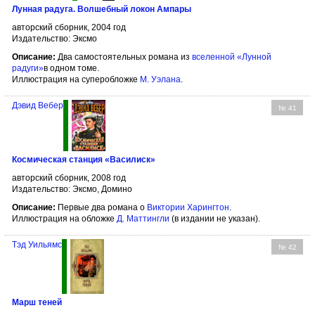
Лунная радуга. Волшебный локон Ампары
авторский сборник, 2004 год
Издательство: Эксмо
Описание:
Два самостоятельных романа из
вселенной «Лунной
радуги»
в одном томе.
Иллюстрация на суперобложке
М. Уэлана
.
Дэвид Вебер
№ 41
Космическая станция «Василиск»
авторский сборник, 2008 год
Издательство: Эксмо, Домино
Описание:
Первые два романа о
Виктории Харингтон
.
Иллюстрация на обложке
Д. Маттингли
(в издании не указан).
Тэд Уильямс
№ 42
Марш теней