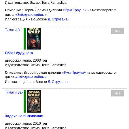
Издательство: Эксмо, Terra Fantastica
Описание:
Первый роман дилогии
«Рука Трауна»
из межавторского
цикла
«Звёздные войны»
.
Иллюстрация на обложке
Д. Струзана
.
Тимоти Зан
№ 8
Образ будущего
авторская книга, 2003 год
Издательство: Эксмо, Terra Fantastica
Описание:
Второй роман дилогии
«Рука Трауна»
из межавторского
цикла
«Звёздные войны»
.
Иллюстрация на обложке
Д. Струзана
.
Тимоти Зан
№ 9
Задача на выживание
авторская книга, 2010 год
Издательство: Эксмо, Terra Fantastica