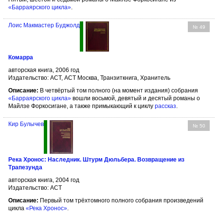
«Барраярского цикла»
.
Лоис Макмастер Буджолд
№ 49
Комарра
авторская книга, 2006 год
Издательство: АСТ, АСТ Москва, Транзиткнига, Хранитель
Описание:
В четвёртый том полного (на момент издания) собрания
«Барраярского цикла»
вошли восьмой, девятый и десятый романы о
Майлзе Форкосигане, а также примыкающий к циклу
рассказ
.
Кир Булычев
№ 50
Река Хронос: Наследник. Штурм Дюльбера. Возвращение из
Трапезунда
авторская книга, 2004 год
Издательство: АСТ
Описание:
Первый том трёхтомного полного собрания произведений
цикла
«Река Хронос»
.