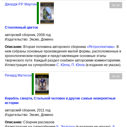
Джордж Р.Р. Мартин
№ 24
Стеклянный цветок
авторский сборник, 2008 год
Издательство: Эксмо, Домино
Описание:
Вторая половина авторского сборника
«Ретроспектива»
. В
нем собраны основные произведения малой формы, расположенные в
хронологическом порядке и представляющие основные этапы
творческого пути. Каждый раздел снабжен авторскими комментариями.
Иллюстрация на суперобложке
С. Юлла
,
П. Юлла
(в издании не указан).
Ричард Матесон
№ 25
Корабль смерти, Стальной человек и другие самые невероятные
истории
авторский сборник, 2011 год
Издательство: Эксмо, Домино
Описание:
Сборник рассказов.
Иллюстрация на суперобложке
Б. Эгглтона
(в издании не указан),
Д.