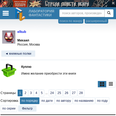
ЛАБОРАТОРИЯ
ФАНТАСТИКИ
поиск по жанру
расширенный
elkub
Михаил
Россия, Москва
◄ книжные полки
Куплю
Имею желание приобрести эти книги
Страницы:
1
2
3
4
5
...
24
25
26
27
28
Сортировка:
по порядку
по дате
по автору
по названию
по году
по серии
Фильтр