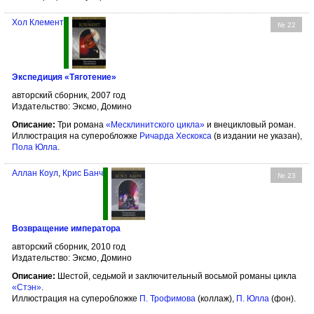
Хол Клемент
№ 22
Экспедиция «Тяготение»
авторский сборник, 2007 год
Издательство: Эксмо, Домино
Описание:
Три романа
«Месклинитского цикла»
и внецикловый роман.
Иллюстрация на суперобложке
Ричарда Хескокса
(в издании не указан),
Пола Юлла
.
Аллан Коул
,
Крис Банч
№ 23
Возвращение императора
авторский сборник, 2010 год
Издательство: Эксмо, Домино
Описание:
Шестой, седьмой и заключительный восьмой романы цикла
«Стэн»
.
Иллюстрация на суперобложке
П. Трофимова
(коллаж),
П. Юлла
(фон).