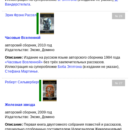
Вандерстельта
.
Эрик Фрэнк Рассел
№ 26
Часовые Вселенной
авторский сборник, 2010 год
Издательство: Эксмо, Домино
Описание:
Издание на русском языке авторского сборника 1984 года
«Часовые Вселенной»
без трёх заключительных рассказов.
Иллюстрация на суперобложке
Боба Эгглтона
(в издании не указан),
Стефана Мартинье
.
Роберт Сильверберг
№ 27
Железная звезда
авторский сборник, 2009 год
Издательство: Эксмо, Домино
Описание:
Первая книга двухтомного собрания повестей и рассказов,
специально отобранных составителем (Александром Жикаренцевым)