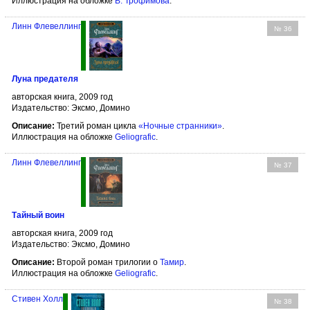
Иллюстрация на обложке
В. Трофимова
.
Линн Флевеллинг
№ 36
Луна предателя
авторская книга, 2009 год
Издательство: Эксмо, Домино
Описание:
Третий роман цикла
«Ночные странники»
.
Иллюстрация на обложке
Geliografic
.
Линн Флевеллинг
№ 37
Тайный воин
авторская книга, 2009 год
Издательство: Эксмо, Домино
Описание:
Второй роман трилогии о
Тамир
.
Иллюстрация на обложке
Geliografic
.
Стивен Холл
№ 38