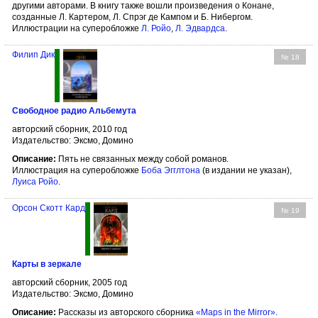
другими авторами. В книгу также вошли произведения о Конане,
созданные Л. Картером, Л. Спрэг де Кампом и Б. Нибергом.
Иллюстрации на суперобложке
Л. Ройо
,
Л. Эдвардса
.
Филип Дик
№ 18
Свободное радио Альбемута
авторский сборник, 2010 год
Издательство: Эксмо, Домино
Описание:
Пять не связанных между собой романов.
Иллюстрация на суперобложке
Боба Эгглтона
(в издании не указан),
Луиса Ройо
.
Орсон Скотт Кард
№ 19
Карты в зеркале
авторский сборник, 2005 год
Издательство: Эксмо, Домино
Описание:
Рассказы из авторского сборника
«Maps in the Mirror»
.