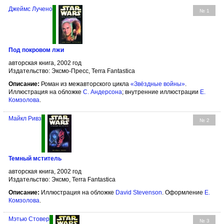
Джеймс Лучено
№ 1
Под покровом лжи
авторская книга, 2002 год
Издательство: Эксмо-Пресс, Terra Fantastica
Описание:
Роман из межавторского цикла
«Звёздные войны»
.
Иллюстрация на обложке
С. Андерсона
; внутренние иллюстрации
Е.
Комзолова
.
Майкл Ривз
№ 2
Темный мститель
авторская книга, 2002 год
Издательство: Эксмо, Terra Fantastica
Описание:
Иллюстрация на обложке
David Stevenson
. Оформление
Е.
Комзолова
.
Мэтью Стовер
№ 3