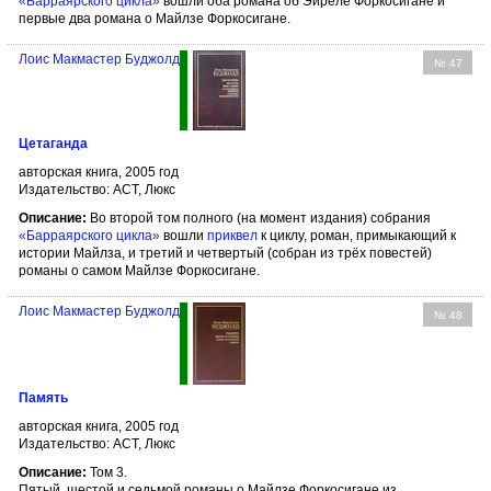
«Барраярского цикла»
вошли оба романа об Эйреле Форкосигане и
первые два романа о Майлзе Форкосигане.
Лоис Макмастер Буджолд
№ 47
Цетаганда
авторская книга, 2005 год
Издательство: АСТ, Люкс
Описание:
Во второй том полного (на момент издания) собрания
«Барраярского цикла»
вошли
приквел
к циклу, роман, примыкающий к
истории Майлза, и третий и четвертый (собран из трёх повестей)
романы о самом Майлзе Форкосигане.
Лоис Макмастер Буджолд
№ 48
Память
авторская книга, 2005 год
Издательство: АСТ, Люкс
Описание:
Том 3.
Пятый, шестой и седьмой романы о Майлзе Форкосигане из