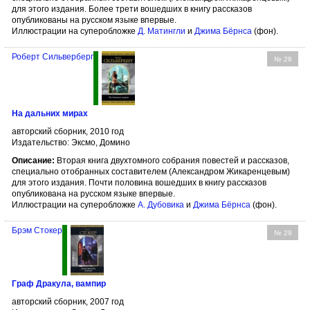
для этого издания. Более трети вошедших в книгу рассказов
опубликованы на русском языке впервые.
Иллюстрации на суперобложке
Д. Матингли
и
Джима Бёрнса
(фон).
Роберт Сильверберг
№ 28
На дальних мирах
авторский сборник, 2010 год
Издательство: Эксмо, Домино
Описание:
Вторая книга двухтомного собрания повестей и рассказов,
специально отобранных составителем (Александром Жикаренцевым)
для этого издания. Почти половина вошедших в книгу рассказов
опубликована на русском языке впервые.
Иллюстрации на суперобложке
А. Дубовика
и
Джима Бёрнса
(фон).
Брэм Стокер
№ 29
Граф Дракула, вампир
авторский сборник, 2007 год