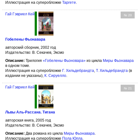
Иллюстрация на суперобложке
Таргете
.
Гай Гэвриел Кей
№ 20
Гобелены Фьонавара
авторский сборник, 2002 год
Издательство: В. Секачев, Эксмо
Описание:
Трилогия
«Гобелены Фьоновара»
из цикла
Миры Фьонавара
в одном томе.
Иллюстрация на суперобложке
Г. Хильдебрандта
,
Т. Хильдебрандта
(в
издании не указаны),
К. Сируелло
.
Гай Гэвриел Кей
№ 21
Львы Аль-Рассана. Тигана
авторская книга, 2005 год
Издательство: В. Секачев, Эксмо
Описание:
Два романа из цикла
Миры Фьонавара
.
Иллюстрация на суперобложке
Пола Юлла
.