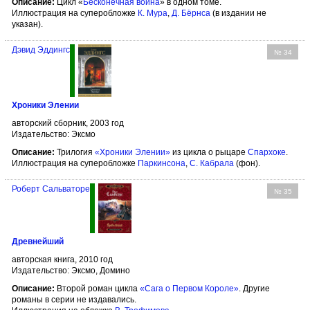
Описание:
Цикл «
Бесконечная война
» в одном томе.
Иллюстрация на суперобложке
К. Мура
,
Д. Бёрнсa
(в издании не
указан).
Дэвид Эддингс
№ 34
Хроники Элении
авторский сборник, 2003 год
Издательство: Эксмо
Описание:
Трилогия
«Хроники Элении»
из цикла о рыцаре
Спархоке
.
Иллюстрация на суперобложке
Паркинсона
,
С. Кабрала
(фон).
Роберт Сальваторе
№ 35
Древнейший
авторская книга, 2010 год
Издательство: Эксмо, Домино
Описание:
Второй роман цикла
«Сага о Первом Короле»
. Другие
романы в серии не издавались.