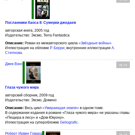
Посланники Хаоса II: Сумерки джедаев
авторская книга, 2005 год
Издательство: Эксмо, Terra Fantastica
Описание:
Роман из межавторского цикла
«Звёздные войны»
.
Иллюстрация на обложке
Р. Берри
; внутренние иллюстрации
А.
Степнова
.
Джек Вэнс
№ 15
Глаза чужого мира
авторский сборник, 2009 год
Издательство: Эксмо, Домино
Описание:
Весь цикл
«Умирающая земля»
в одном томе.
В содержании издания в романе «Глаза чужого мира» не указаны главы
«Пещера в лесу» и «Дом Юкуону».
Иллюстрация на суперобложке
Geliografic
.
Роберт Ирвин Говард
№ 16