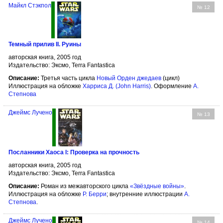
Майкл Стэкпол
№ 12
Темный прилив II. Руины
авторская книга, 2005 год
Издательство: Эксмо, Terra Fantastica
Описание:
Третья часть цикла
Новый Орден джедаев
(цикл)
Иллюстрация на обложке
Харриса Д. (John Harris)
. Оформление
А.
Степнова
Джеймс Лучено
№ 13
Посланники Хаоса I: Проверка на прочность
авторская книга, 2005 год
Издательство: Эксмо, Terra Fantastica
Описание:
Роман из межавторского цикла
«Звёздные войны»
.
Иллюстрация на обложке
Р. Берри
; внутренние иллюстрации
А.
Степнова
.
Джеймс Лучено
№ 14