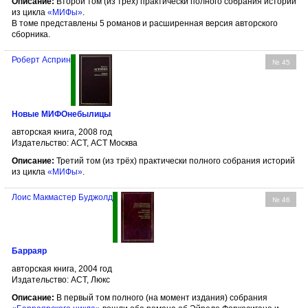
Описание:
Второй том (из трёх) практически полного собрания историй
из цикла
«МИФы»
.
В томе представлены 5 романов и расширенная версия авторского
сборника.
Роберт Асприн
№ 45
Новые МИФОнебылицы
авторская книга, 2008 год
Издательство: АСТ, АСТ Москва
Описание:
Третий том (из трёх) практически полного собрания историй
из цикла
«МИФы»
.
Лоис Макмастер Буджолд
№ 46
Барраяр
авторская книга, 2004 год
Издательство: АСТ, Люкс
Описание:
В первый том полного (на момент издания) собрания