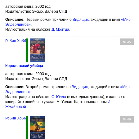
авторская книга, 2002 год
Издательство: Эксмо, Валери СПД
Описание:
Первый роман трилогии о
Видящих
, входящей в цикл
«Мир
Элдерлингов»
.
Иллюстрация на обложке
Д. Мэйтца
.
Робин Хобб
№ 45
Королевский убийца
авторская книга, 2003 год
Издательство: Эксмо, Валери СПД
Описание:
Второй роман трилогии о
Видящих
, входящей в цикл
«Мир
Элдерлингов»
.
Иллюстрация на обложке
С. Юлла
(в выходных данных), в данных о
копирайте ошибочно указан М. Уэлан. Карты выполнены
И.
Жмайловой
.
Робин Хобб
№ 46