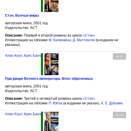
Стэн. Волчьи миры
авторская книга, 2001 год
Издательство: АСТ
Описание:
Первый и второй романы из цикла
«Стэн»
.
Иллюстрации на обложке
М. Калинкина
,
Д. Маттингли
(в издании не
указаны).
Алан Коул
,
Крис Банч
№ 31
При дворе Вечного императора. Флот обреченных
авторская книга, 2001 год
Издательство: АСТ
Описание:
Третий и четвертый романы цикла
«Стэн»
.
Иллюстрация на обложке
П. Юлла
(в издании не указан),
А. Е. Дубовик
.
Алан Коул
,
Крис Банч
№ 32