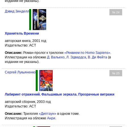
издании не указаны).
Дэвид Зинделл
№ 24
Хранитель Времени
авторская книга, 2001 год
Издательство: АСТ
Описание:
Роман-пролог к трилогии
«Реквием по Homo Sapiens»
.
Иллюстрации на обложке
Д. Вальехо
,
Л. Эдвардса
,
В. Ди Фейта
(в
издании не указаны).
Сергей Лукьяненко
№ 25
Лабиринт отражений. Фальшивые зеркала. Прозрачные витражи
авторский сборник, 2003 год
Издательство: АСТ
Описание:
Трилогия
«Диптаун»
в одном томе.
Иллюстрация на обложке
Анри
.