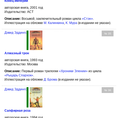
Конец империи
авторская книга, 2001 год
Издательство: АСТ
Описание:
Восьмой, заключительный роман цикла
«Стэн»
.
Иллюстрация на обложке
М. Калинкина
,
K. Мура
(в издании не указан).
Дэвид Эддингс
№ 35
Алмазный трон
авторская книга, 1993 год
Издательство: Москва
Описание:
Первый роман трилогии
«Хроники Элении»
из цикла
«Рыцарь Спархок»
.
Иллюстрация на обложке
Д. Брома
(в издании не указан).
Дэвид Эддингс
№ 36
Сапфирная роза
авторская книга, 1994 год