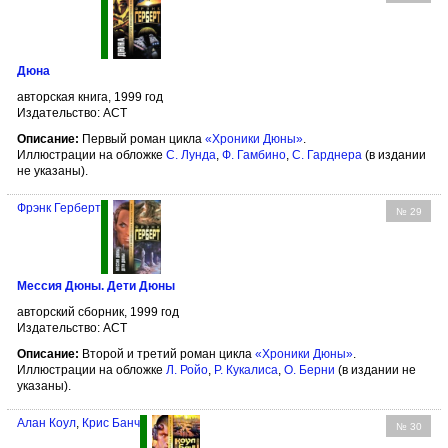
Дюна
авторская книга, 1999 год
Издательство: АСТ
Описание:
Первый роман цикла
«Хроники Дюны»
.
Иллюстрации на обложке
С. Лунда
,
Ф. Гамбино
,
С. Гарднера
(в издании
не указаны).
Фрэнк Герберт
№ 29
Мессия Дюны. Дети Дюны
авторский сборник, 1999 год
Издательство: АСТ
Описание:
Второй и третий роман цикла
«Хроники Дюны»
.
Иллюстрации на обложке
Л. Ройо
,
Р. Кукалиса
,
О. Берни
(в издании не
указаны).
Алан Коул
,
Крис Банч
№ 30