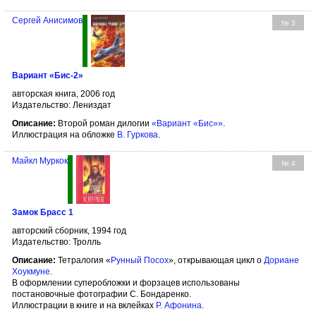
Сергей Анисимов
№ 3
Вариант «Бис-2»
авторская книга, 2006 год
Издательство: Лениздат
Описание:
Второй роман дилогии
«Вариант «Бис»»
.
Иллюстрация на обложке
В. Гуркова
.
Майкл Муркок
№ 4
Замок Брасс 1
авторский сборник, 1994 год
Издательство: Тролль
Описание:
Тетралогия «
Рунный Посох
», открывающая цикл о
Дориане
Хоукмуне
.
В оформлении суперобложки и форзацев использованы
постановочные фотографии С. Бондаренко.
Иллюстрации в книге и на вклейках
Р. Афонина
.