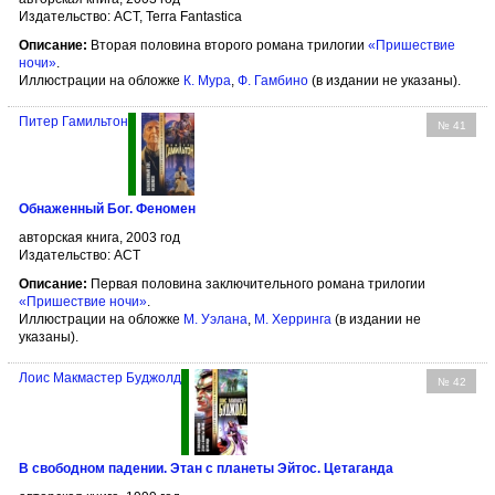
Издательство: АСТ, Terra Fantastica
Описание:
Вторая половина второго романа трилогии
«Пришествие
ночи»
.
Иллюстрации на обложке
К. Мура
,
Ф. Гамбино
(в издании не указаны).
Питер Гамильтон
№ 41
Обнаженный Бог. Феномен
авторская книга, 2003 год
Издательство: АСТ
Описание:
Первая половина заключительного романа трилогии
«Пришествие ночи»
.
Иллюстрации на обложке
М. Уэлана
,
М. Херринга
(в издании не
указаны).
Лоис Макмастер Буджолд
№ 42
В свободном падении. Этан с планеты Эйтос. Цетаганда