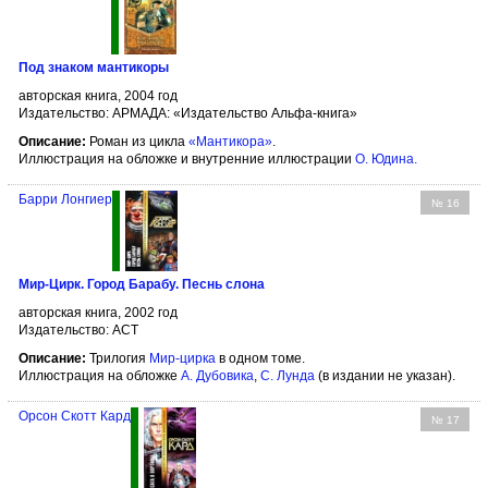
Под знаком мантикоры
авторская книга, 2004 год
Издательство: АРМАДА: «Издательство Альфа-книга»
Описание:
Роман из цикла
«Мантикора»
.
Иллюстрация на обложке и внутренние иллюстрации
О. Юдина
.
Барри Лонгиер
№ 16
Мир-Цирк. Город Барабу. Песнь слона
авторская книга, 2002 год
Издательство: АСТ
Описание:
Трилогия
Мир-цирка
в одном томе.
Иллюстрация на обложке
А. Дубовика
,
С. Лунда
(в издании не указан).
Орсон Скотт Кард
№ 17