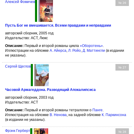
Алексей Фомичев
№ 26
Пусть Бог не вмешивается. Всеми правдами и неправдами
авторский сборник, 2005 год
Издательство: АСТ, Люкс
Описание:
Первый и второй романы цикла
«Оборотень»
.
Иллюстрации на обложке
А. Айерса
,
Л. Ройо
,
Д. Маттингли
(в издании
не указаны).
Сергей Щеглов
№ 27
Часовой Армагеддона. Разводящий Апокалипсиса
авторский сборник, 2003 год
Издательство: АСТ
Описание:
Первый и второй романы тетралогии о
Панге
.
Иллюстрация на обложке
В. Ненова
, на задней обложке
К. Паркинсона
(в издании не указаны).
Фрэнк Герберт
№ 28