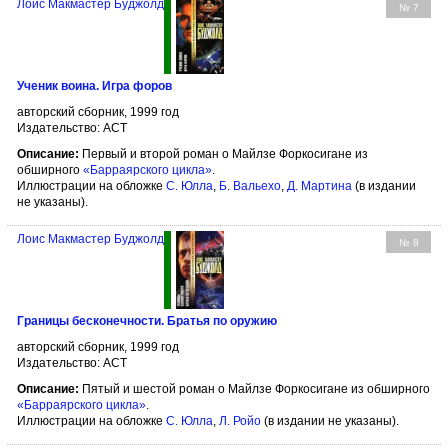
Лоис Макмастер Буджолд
№ 7
Ученик воина. Игра форов
авторский сборник, 1999 год
Издательство: АСТ
Описание:
Первый и второй роман о Майлзе Форкосигане из
обширного
«Барраярского цикла»
.
Иллюстрации на обложке
С. Юлла
,
Б. Вальехо
,
Д. Мартина
(в издании
не указаны).
Лоис Макмастер Буджолд
№ 8
Границы бесконечности. Братья по оружию
авторский сборник, 1999 год
Издательство: АСТ
Описание:
Пятый и шестой роман о Майлзе Форкосигане из обширного
«Барраярского цикла»
.
Иллюстрации на обложке
С. Юлла
,
Л. Ройо
(в издании не указаны).