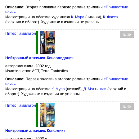
Описание:
Вторая половина первого романа трилогии
«Пришествие
ночи»
.
Иллюстрации на обложке художника
К. Мура
(нижняя),
К. Фосса
(верхняя и оборот). Художники в издании не указаны.
Питер Гамильтон
№ 39
Нейтронный алхимик. Консолидация
авторская книга, 2002 год
Издательство: АСТ, Terra Fantastica
Описание:
Первая половина второго романа трилогии
«Пришествие
ночи»
.
Иллюстрации на обложке
К. Мура
(нижний),
Д. Мэттингли
(верхний и
оборот). Художники в издании не указаны.
Питер Гамильтон
№ 40
Нейтронный алхимик. Конфликт
авторская книга, 2003 год