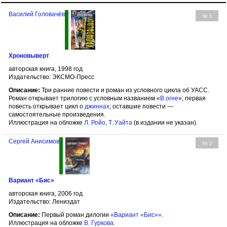
Василий Головачёв
№ 1
Хроновыверт
авторская книга, 1998 год
Издательство: ЭКСМО-Пресс
Описание:
Три ранние повести и роман из условного цикла об УАСС.
Роман открывает трилогию с условным названием «
В огне
», первая
повесть открывает цикл о
джиннах
; оставшие повести —
самостоятельные произведения.
Иллюстрация на обложке
Л. Ройо
,
Т. Уайта
(в издании не указан).
Сергей Анисимов
№ 2
Вариант «Бис»
авторская книга, 2006 год
Издательство: Лениздат
Описание:
Первый роман дилогии
«Вариант «Бис»»
.
Иллюстрация на обложке
В. Гуркова
.