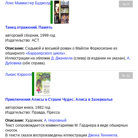
Лоис Макмастер Буджолд
№ 9
Танец отражений. Память
авторский сборник, 1999 год
Издательство: АСТ
Описание:
Седьмой и восьмой роман о Майлзе Форкосигане из
обширного
«Барраярского цикла»
.
Иллюстрации на обложке
Д. Джанкола
(слева) (в издании не указан),
А.
Дубовика
(обе справа).
Льюис Кэрролл
№ 10
Приключения Алисы в Стране Чудес. Алиса в Зазеркалье
авторская книга, 1982 год
Издательство: Правда, Пресса
Описание:
Художник:
А. Неровный
Текст сопровождается комментариями М. Гарднера в виде обширных
сносок.
В тексте сказок воспроизведены иллюстрации
Джона Тенниела
.