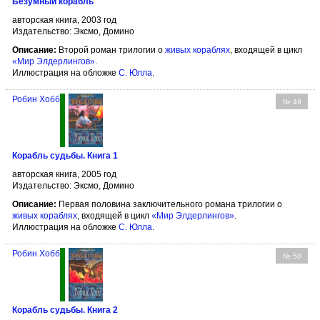
Безумный корабль
авторская книга, 2003 год
Издательство: Эксмо, Домино
Описание:
Второй роман трилогии о
живых кораблях
, входящей в цикл
«Мир Элдерлингов»
.
Иллюстрация на обложке
С. Юлла
.
Робин Хобб
№ 49
Корабль судьбы. Книга 1
авторская книга, 2005 год
Издательство: Эксмо, Домино
Описание:
Первая половина заключительного романа трилогии о
живых кораблях
, входящей в цикл
«Мир Элдерлингов»
.
Иллюстрация на обложке
С. Юлла
.
Робин Хобб
№ 50
Корабль судьбы. Книга 2