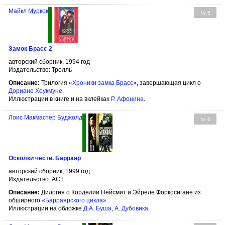
Майкл Муркок
№ 5
Замок Брасс 2
авторский сборник, 1994 год
Издательство: Тролль
Описание:
Трилогия «
Хроники замка Брасс
», завершающая цикл о
Дориане Хоукмуне
.
Иллюстрации в книге и на вклейках
Р. Афонина
.
Лоис Макмастер Буджолд
№ 6
Осколки чести. Барраяр
авторский сборник, 1999 год
Издательство: АСТ
Описание:
Дилогия о Корделии Нейсмит и Эйреле Форкосигане из
обширного
«Барраярского цикла»
.
Иллюстрации на обложке
Д.А. Буша
,
А. Дубовика
.