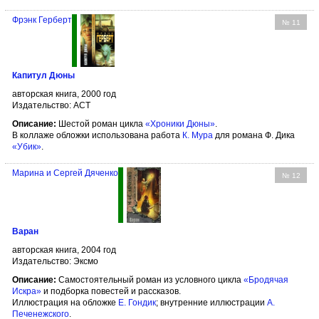
Фрэнк Герберт
№ 11
Капитул Дюны
авторская книга, 2000 год
Издательство: АСТ
Описание:
Шестой роман цикла
«Хроники Дюны»
.
В коллаже обложки использована работа
К. Мура
для романа Ф. Дика
«Убик»
.
Марина и Сергей Дяченко
№ 12
Варан
авторская книга, 2004 год
Издательство: Эксмо
Описание:
Самостоятельный роман из условного цикла
«Бродячая
Искра»
и подборка повестей и рассказов.
Иллюстрация на обложке
Е. Гондик
; внутренние иллюстрации
А.
Печенежского
.