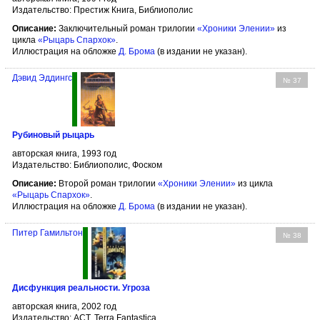
Издательство: Престиж Книга, Библиополис
Описание:
Заключительный роман трилогии
«Хроники Элении»
из
цикла
«Рыцарь Спархок»
.
Иллюстрация на обложке
Д. Брома
(в издании не указан).
Дэвид Эддингс
№ 37
Рубиновый рыцарь
авторская книга, 1993 год
Издательство: Библиополис, Фоском
Описание:
Второй роман трилогии
«Хроники Элении»
из цикла
«Рыцарь Спархок»
.
Иллюстрация на обложке
Д. Брома
(в издании не указан).
Питер Гамильтон
№ 38
Дисфункция реальности. Угроза
авторская книга, 2002 год
Издательство: АСТ, Terra Fantastica