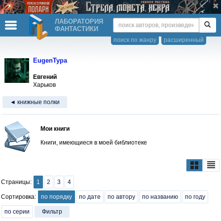
ЛАБОРАТОРИЯ
ФАНТАСТИКИ
поиск по жанру
расширенный
EugenTypa
Евгений
Харьков
◄ книжные полки
Мои книги
Книги, имеющиеся в моей библиотеке
Страницы:
1
2
3
4
Сортировка:
по порядку
по дате
по автору
по названию
по году
по серии
Фильтр