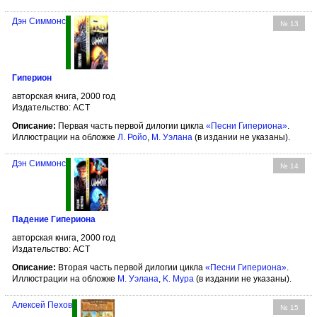
Дэн Симмонс
№ 13
Гиперион
авторская книга, 2000 год
Издательство: АСТ
Описание:
Первая часть первой дилогии цикла
«Песни Гипериона»
.
Иллюстрации на обложке
Л. Ройо
,
М. Уэлана
(в издании не указаны).
Дэн Симмонс
№ 14
Падение Гипериона
авторская книга, 2000 год
Издательство: АСТ
Описание:
Вторая часть первой дилогии цикла
«Песни Гипериона»
.
Иллюстрации на обложке
М. Уэлана
,
K. Мура
(в издании не указаны).
Алексей Пехов
№ 15