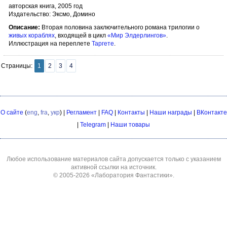
авторская книга, 2005 год
Издательство: Эксмо, Домино
Описание:
Вторая половина заключительного романа трилогии о
живых кораблях
, входящей в цикл
«Мир Элдерлингов»
.
Иллюстрация на переплете
Таргете
.
Страницы:
1
2
3
4
О сайте
(
eng
,
fra
,
укр
) |
Регламент
|
FAQ
|
Контакты
|
Наши награды
|
ВКонтакте
|
Telegram
|
Наши товары
Любое использование материалов сайта допускается только с указанием
активной ссылки на источник.
© 2005-2026
«Лаборатория Фантастики»
.