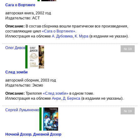
Сага о Вортинге
авторская книга, 2002 год
Издательство: АСТ
Описание:
В состав сборника вошли практически все произведения,
составляющие цикл
«Сага о Вортинге»
.
Иллюстрация на обложке
А. Дубовика
,
K. Мура
(в издании не указан).
Олег Дивов
№ 18
След зомби
авторский сборник, 2003 год
Издательство: Эксмо
Описание:
Трилогия
«След зомби»
в одном томе.
Иллюстрация на обложке
Aнри
,
Д. Бернсa
(в издании не указаны).
Сергей Лукьяненко
№ 19
Ночной Дозор. Дневной Дозор