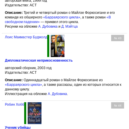
авторская книга, 1999 год
Издательство: АСТ
Описание:
Третий и четвертый роман о Майлзе Форкосигане и его
команде из обширного
«Барраярского цикла»
, а также роман
«В
свободном падении»
— приквел этого цикла.
Рисунки на обложке
А. Дубовика
и
Д. Мэйтца
Лоис Макмастер Буджолд
№ 43
Дипломатическая неприкосновенность
авторский сборник, 2003 год
Издательство: АСТ
Описание:
Одиннадцатый роман о Майлзе Форкосигане из
«Барраярского цикла»
, а также рассказы, один из которых относится к
данному циклу.
Иллюстрация на обложке
А. Дубовика
.
Робин Хобб
№ 44
Ученик убийцы