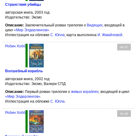
Странствия убийцы
авторская книга, 2003 год
Издательство: Эксмо
Описание:
Заключительный роман трилогии о
Видящих
, входящей в
цикл
«Мир Элдерлингов»
.
Иллюстрация на обложке
С. Юлла
; карта выполнена
И. Жмайловой
.
Робин Хобб
№ 47
Волшебный корабль
авторская книга, 2002 год
Издательство: Эксмо, Валери СПД
Описание:
Первый роман трилогии о
живых кораблях
, входящей в цикл
«Мир Элдерлингов»
.
Иллюстрация на обложке
С. Юлла
.
Робин Хобб
№ 48