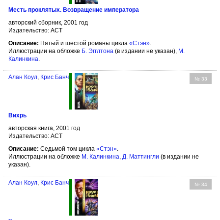
Месть проклятых. Возвращение императора
авторский сборник, 2001 год
Издательство: АСТ
Описание:
Пятый и шестой романы цикла
«Стэн»
.
Иллюстрации на обложке
Б. Эгглтона
(в издании не указан),
М.
Калинкина
.
Алан Коул
,
Крис Банч
№ 33
Вихрь
авторская книга, 2001 год
Издательство: АСТ
Описание:
Седьмой том цикла
«Стэн»
.
Иллюстрации на обложке
М. Калинкина
,
Д. Маттингли
(в издании не
указан).
Алан Коул
,
Крис Банч
№ 34