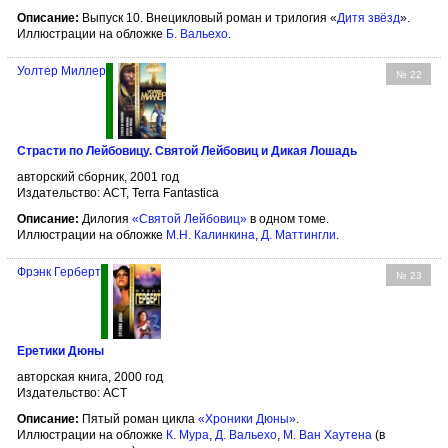
Описание:
Выпуск 10. Внецикловый роман и трилогия «
Дитя звёзд
».
Иллюстрации на обложке
Б. Вальехо
.
Уолтер Миллер
№ 22
Страсти по Лейбовицу. Святой Лейбовиц и Дикая Лошадь
авторский сборник, 2001 год
Издательство: АСТ, Terra Fantastica
Описание:
Дилогия
«Святой Лейбовиц»
в одном томе.
Иллюстрации на обложке
М.Н. Калинкина
,
Д. Маттингли
.
Фрэнк Герберт
№ 23
Еретики Дюны
авторская книга, 2000 год
Издательство: АСТ
Описание:
Пятый роман цикла
«Хроники Дюны»
.
Иллюстрации на обложке
К. Мура
,
Д. Вальехо
,
М. Ван Хаутена
(в