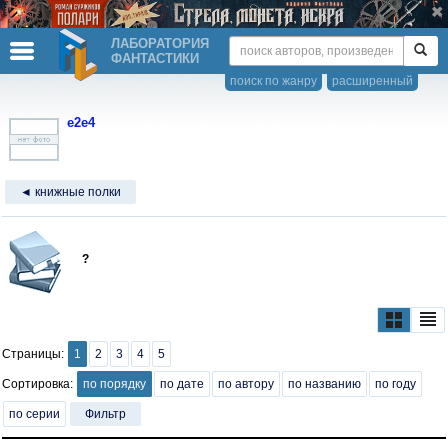
ЛАБОРАТОРИЯ
ФАНТАСТИКИ
поиск по жанру
расширенный
e2e4
◄ книжные полки
?
Страницы:
1
2
3
4
5
Сортировка:
по порядку
по дате
по автору
по названию
по году
по серии
Фильтр