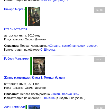
Иллюстрация на обложке
Тима Хилдебрандта
.
Ричард Морган
№ 10
Сталь остается
авторская книга, 2010 год
Издательство: Эксмо, Домино
Описание:
Первая часть цикла
«Страна, достойная своих героев»
.
Иллюстрация на обложке
С. Шикина
.
Роберт Маккаммон
№ 11
Жизнь мальчишки. Книга 1. Темная бездна
авторская книга, 2011 год
Издательство: Эксмо, Домино
Описание:
Первая часть романа
«Жизнь мальчишки»
.
Иллюстрация на обложке
С. Шикина
(в издании не указан).
Алан Кэмпбелл
№ 12