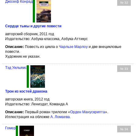
Джозеф Конрад
№ 32
Сердце тьмы и другие повести
авторский сборник, 2011 год
Издательство: Азбука-классика, Азбука-Аттикус
Описание:
Повесть из цикла о
Чарльзе Марлоу
и две внецикловые
повести.
Художник не указан.
Тэд Уильямс
№ 33
Трон из костей дракона
авторская книга, 2012 год
Издательство: Лениздат, Команда А
Описание:
Первый роман трилогии «
Орден Манускрипта
».
Иллюстрация на обложке
А. Ломаева
.
Гомер
№ 34