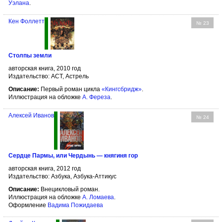
Уэлана
.
Кен Фоллетт
№ 23
Столпы земли
авторская книга, 2010 год
Издательство: АСТ, Астрель
Описание:
Первый роман цикла
«Кингсбридж»
.
Иллюстрация на обложке
А. Фереза
.
Алексей Иванов
№ 24
Сердце Пармы, или Чердынь — княгиня гор
авторская книга, 2012 год
Издательство: Азбука, Азбука-Аттикус
Описание:
Внецикловый роман.
Иллюстрация на обложке
А. Ломаева
.
Оформление
Вадима Пожидаева