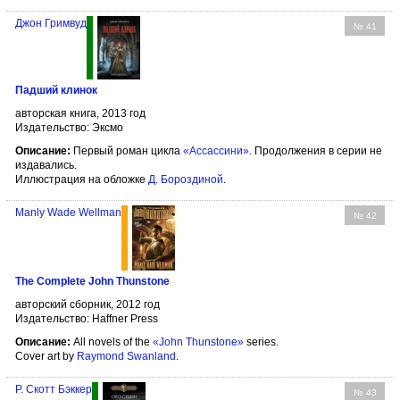
Джон Гримвуд
№ 41
Падший клинок
авторская книга, 2013 год
Издательство: Эксмо
Описание:
Первый роман цикла
«Ассассини»
. Продолжения в серии не
издавались.
Иллюстрация на обложке
Д. Бороздиной
.
Manly Wade Wellman
№ 42
The Complete John Thunstone
авторский сборник, 2012 год
Издательство: Haffner Press
Описание:
All novels of the
«John Thunstone»
series.
Cover art by
Raymond Swanland
.
Р. Скотт Бэккер
№ 43