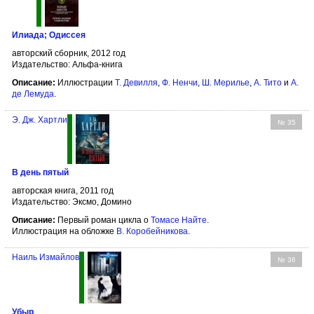
Илиада; Одиссея
авторский сборник, 2012 год
Издательство: Альфа-книга
Описание:
Иллюстрации
Т. Девилля
,
Ф. Ненчи
,
Ш. Мерилье
,
А. Тито
и
А.
де Лемуда
.
Э. Дж. Хартли
№ 35
В день пятый
авторская книга, 2011 год
Издательство: Эксмо, Домино
Описание:
Первый роман цикла о
Томасе Найте
.
Иллюстрация на обложке
В. Коробейникова
.
Наиль Измайлов
№ 36
Убыр