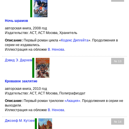
Ночь шрамов
авторская книга, 2008 год
Издательство: АСТ, АСТ Москва, Хранитель
Описание:
Первый роман цикла «
Кодекс Дипгейта
». Продолжения в
серии не издавались.
Иллюстрация на обложке
В. Ненова
.
Дэвид Э. Дархем
№ 13
Кровавое заклятие
авторская книга, 2010 год
Издательство: АСТ, АСТ Москва, Полиграфиздат
Описание:
Первый роман трилогии
«Акация»
. Продолжения в серии не
выходили.
Иллюстрация на обложке
В. Ненова
.
Джозеф М. Кутзее
№ 14