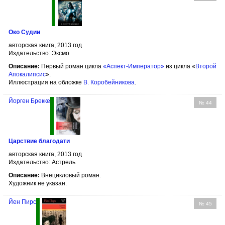
Око Судии
авторская книга, 2013 год
Издательство: Эксмо
Описание:
Первый роман цикла
«Аспект-Император»
из цикла «
Второй
Апокалипсис
».
Иллюстрация на обложке
В. Коробейникова
.
Йорген Брекке
№ 44
Царствие благодати
авторская книга, 2013 год
Издательство: Астрель
Описание:
Внецикловый роман.
Художник не указан.
Йен Пирс
№ 45