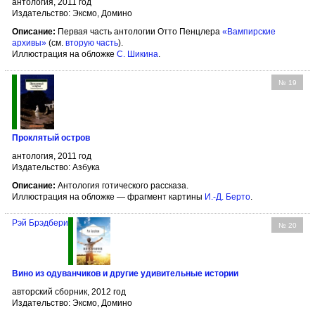
антология, 2011 год
Издательство: Эксмо, Домино
Описание:
Первая часть антологии Отто Пенцлера
«Вампирские
архивы»
(см.
вторую часть
).
Иллюстрация на обложке
С. Шикина
.
№ 19
Проклятый остров
антология, 2011 год
Издательство: Азбука
Описание:
Антология готического рассказа.
Иллюстрация на обложке — фрагмент картины
И.-Д. Берто
.
Рэй Брэдбери
№ 20
Вино из одуванчиков и другие удивительные истории
авторский сборник, 2012 год
Издательство: Эксмо, Домино