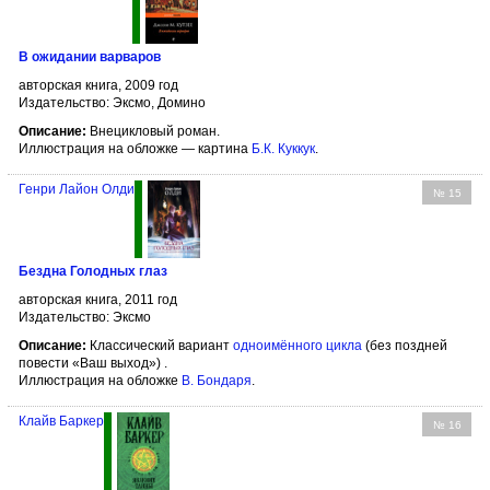
В ожидании варваров
авторская книга, 2009 год
Издательство: Эксмо, Домино
Описание:
Внецикловый роман.
Иллюстрация на обложке — картина
Б.К. Куккук
.
Генри Лайон Олди
№ 15
Бездна Голодных глаз
авторская книга, 2011 год
Издательство: Эксмо
Описание:
Классический вариант
одноимённого цикла
(без поздней
повести «Ваш выход») .
Иллюстрация на обложке
В. Бондаря
.
Клайв Баркер
№ 16