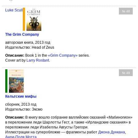
Luke Scull
№ 48
The Grim Company
авторская книга, 2013 год
Издательство: Head of Zeus
Описание:
Book 1 in the
«Grim Company»
series.
Cover art by
Larry Rostant
.
№ 49
Кельтские мифы
сборник, 2013 год
Издательство: Эксмо
Описание:
В книгу вошло собрание валлийских сказаний «Мабиногион»
в переложении леди Шарлотты Гест, а также «Ирландские сказания» в
переложении леди Изабеллы Августы Грегори.
Иллюстрации на суперобложке — фрагменты работ
Джона Дункана
,
Анри-Поля Мотта
.