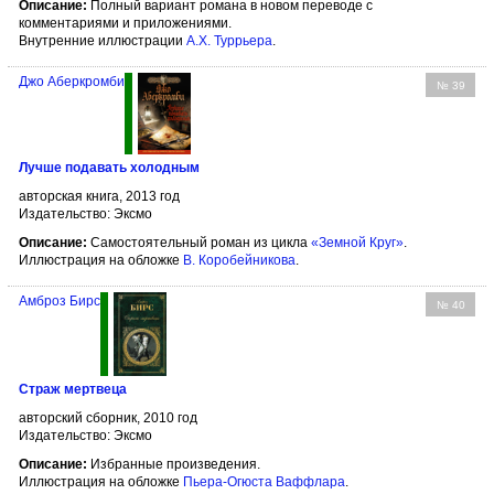
Описание:
Полный вариант романа в новом переводе с
комментариями и приложениями.
Внутренние иллюстрации
А.Х. Туррьера
.
Джо Аберкромби
№ 39
Лучше подавать холодным
авторская книга, 2013 год
Издательство: Эксмо
Описание:
Самостоятельный роман из цикла
«Земной Круг»
.
Иллюстрация на обложке
В. Коробейникова
.
Амброз Бирс
№ 40
Страж мертвеца
авторский сборник, 2010 год
Издательство: Эксмо
Описание:
Избранные произведения.
Иллюстрация на обложке
Пьера-Огюста Ваффлара
.