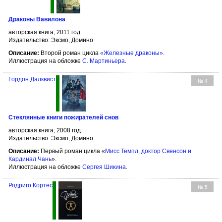
Драконы Вавилона
авторская книга, 2011 год
Издательство: Эксмо, Домино
Описание:
Второй роман цикла
«Железные драконы»
.
Иллюстрация на обложке
С. Мартиньера
.
Гордон Далквист
№ 4
Стеклянные книги пожирателей снов
авторская книга, 2008 год
Издательство: Эксмо, Домино
Описание:
Первый роман цикла «
Мисс Темпл, доктор Свенсон и
Кардинал Чань
».
Иллюстрация на обложке
Сергея Шикина
.
Родриго Кортес
№ 5