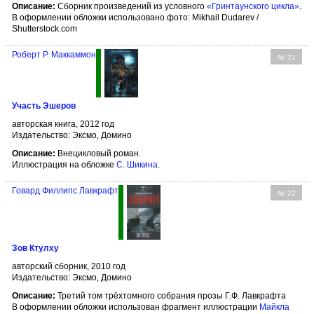
Описание:
Сборник произведений из условного
«Гринтаунского цикла»
.
В оформлении обложки использовано фото: Mikhail Dudarev /
Shutterstock.com
Роберт Р. Маккаммон
№ 21
Участь Эшеров
авторская книга, 2012 год
Издательство: Эксмо, Домино
Описание:
Внецикловый роман.
Иллюстрация на обложке
С. Шикина
.
Говард Филлипс Лавкрафт
№ 22
Зов Ктулху
авторский сборник, 2010 год
Издательство: Эксмо, Домино
Описание:
Третий том трёхтомного собрания прозы Г.Ф. Лавкрафта
В оформлении обложки использован фрагмент иллюстрации
Майкла