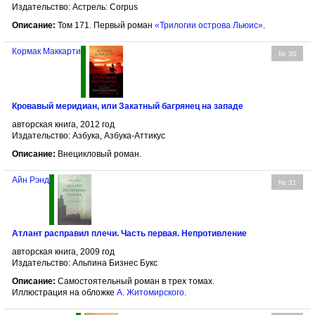
Издательство: Астрель: Corpus
Описание:
Том 171. Первый роман
«Трилогии острова Льюис»
.
Кормак Маккарти
№ 30
Кровавый меридиан, или Закатный багрянец на западе
авторская книга, 2012 год
Издательство: Азбука, Азбука-Аттикус
Описание:
Внецикловый роман.
Айн Рэнд
№ 31
Атлант расправил плечи. Часть первая. Непротивление
авторская книга, 2009 год
Издательство: Альпина Бизнес Букс
Описание:
Самостоятельный роман в трех томах.
Иллюстрация на обложке
А. Житомирского
.