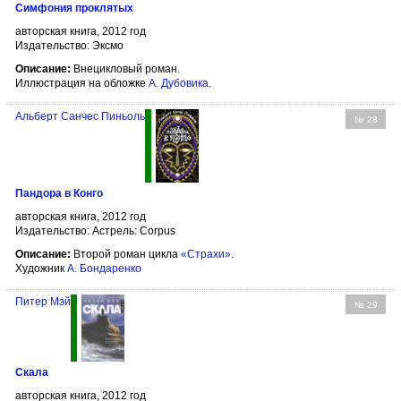
Симфония проклятых
авторская книга, 2012 год
Издательство: Эксмо
Описание:
Внецикловый роман.
Иллюстрация на обложке
А. Дубовика
.
Альберт Санчес Пиньоль
№ 28
Пандора в Конго
авторская книга, 2012 год
Издательство: Астрель: Corpus
Описание:
Второй роман цикла
«Страхи»
.
Художник
А. Бондаренко
Питер Мэй
№ 29
Скала
авторская книга, 2012 год