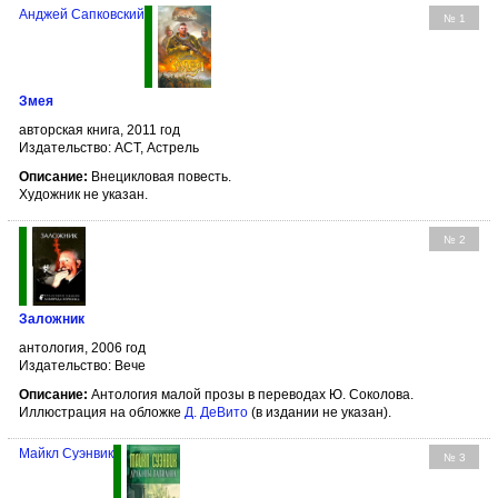
Анджей Сапковский
№ 1
Змея
авторская книга, 2011 год
Издательство: АСТ, Астрель
Описание:
Внецикловая повесть.
Художник не указан.
№ 2
Заложник
антология, 2006 год
Издательство: Вече
Описание:
Антология малой прозы в переводах Ю. Соколова.
Иллюстрация на обложке
Д. ДеВито
(в издании не указан).
Майкл Суэнвик
№ 3