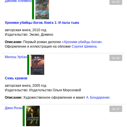
Джеймс Клеменс
№ 25
Хроники убийцы богов. Книга 1: И пала тьма
авторская книга, 2010 год
Издательство: Эксмо, Домино
Описание:
Первый роман дилогии
«Хроники убийцы богов»
.
Оформление и иллюстрация на обложке
Сергея Шикина
.
Милош Урбан
№ 26
Семь храмов
авторская книга, 2005 год
Издательство: Издательство Ольги Морозовой
Описание:
Художественное оформление и макет
А. Бондаренко
Джек Роган
№ 27