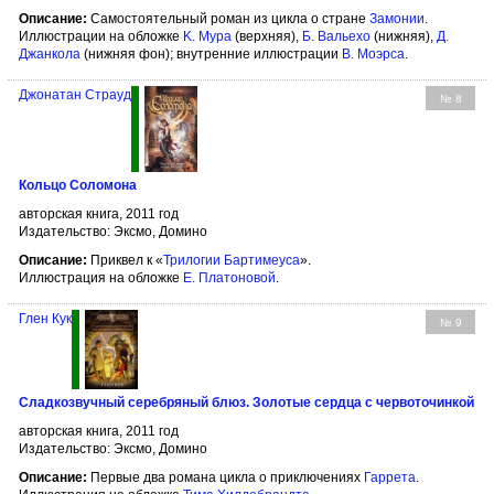
Описание:
Самостоятельный роман из цикла о стране
Замонии
.
Иллюстрации на обложке
K. Мура
(верхняя),
Б. Вальехо
(нижняя),
Д.
Джанкола
(нижняя фон); внутренние иллюстрации
В. Моэрса
.
Джонатан Страуд
№ 8
Кольцо Соломона
авторская книга, 2011 год
Издательство: Эксмо, Домино
Описание:
Приквел к «
Трилогии Бартимеуса
».
Иллюстрация на обложке
Е. Платоновой
.
Глен Кук
№ 9
Сладкозвучный серебряный блюз. Золотые сердца с червоточинкой
авторская книга, 2011 год
Издательство: Эксмо, Домино
Описание:
Первые два романа цикла о приключениях
Гаррета
.