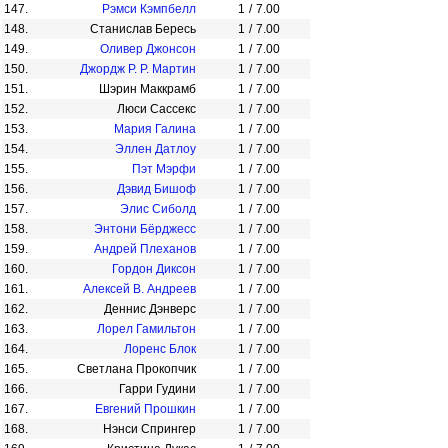
147.
Рэмси Кэмпбелл
1
/
7.00
148.
Станислав Бересь
1
/
7.00
149.
Оливер Джонсон
1
/
7.00
150.
Джордж Р. Р. Мартин
1
/
7.00
151.
Шэрин Маккрамб
1
/
7.00
152.
Люси Сассекс
1
/
7.00
153.
Мария Галина
1
/
7.00
154.
Эллен Датлоу
1
/
7.00
155.
Пэт Мэрфи
1
/
7.00
156.
Дэвид Бишоф
1
/
7.00
157.
Элис Сиболд
1
/
7.00
158.
Энтони Бёрджесс
1
/
7.00
159.
Андрей Плеханов
1
/
7.00
160.
Гордон Диксон
1
/
7.00
161.
Алексей В. Андреев
1
/
7.00
162.
Деннис Дэнверс
1
/
7.00
163.
Лорел Гамильтон
1
/
7.00
164.
Лоренс Блок
1
/
7.00
165.
Светлана Прокопчик
1
/
7.00
166.
Гарри Гудини
1
/
7.00
167.
Евгений Прошкин
1
/
7.00
168.
Нэнси Спрингер
1
/
7.00