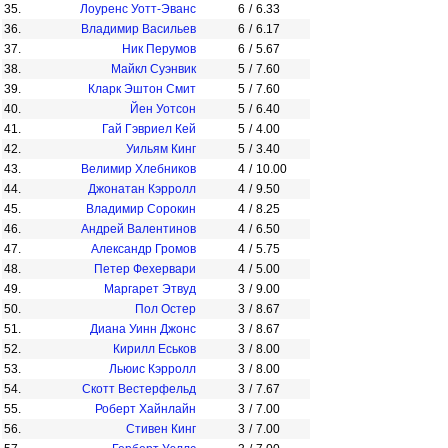
35.
Лоуренс Уотт-Эванс
6
/
6.33
36.
Владимир Васильев
6
/
6.17
37.
Ник Перумов
6
/
5.67
38.
Майкл Суэнвик
5
/
7.60
39.
Кларк Эштон Смит
5
/
7.60
40.
Йен Уотсон
5
/
6.40
41.
Гай Гэвриел Кей
5
/
4.00
42.
Уильям Кинг
5
/
3.40
43.
Велимир Хлебников
4
/
10.00
44.
Джонатан Кэрролл
4
/
9.50
45.
Владимир Сорокин
4
/
8.25
46.
Андрей Валентинов
4
/
6.50
47.
Александр Громов
4
/
5.75
48.
Петер Фехервари
4
/
5.00
49.
Маргарет Этвуд
3
/
9.00
50.
Пол Остер
3
/
8.67
51.
Диана Уинн Джонс
3
/
8.67
52.
Кирилл Еськов
3
/
8.00
53.
Льюис Кэрролл
3
/
8.00
54.
Скотт Вестерфельд
3
/
7.67
55.
Роберт Хайнлайн
3
/
7.00
56.
Стивен Кинг
3
/
7.00