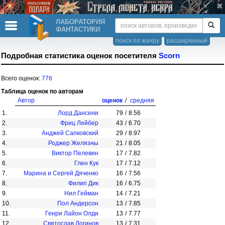
ЛАБОРАТОРИЯ
ФАНТАСТИКИ
поиск по жанру
расширенный
Подробная статистика оценок посетителя
Scorn
Всего оценок:
776
Таблица оценок по авторам
Автор
оценок
/
средняя
1.
Лорд Дансени
79
/
8.56
2.
Фриц Лейбер
43
/
6.70
3.
Анджей Сапковский
29
/
8.97
4.
Роджер Желязны
21
/
8.05
5.
Виктор Пелевин
17
/
7.82
6.
Глен Кук
17
/
7.12
7.
Марина и Сергей Дяченко
16
/
7.56
8.
Филип Дик
16
/
6.75
9.
Нил Гейман
14
/
7.21
10.
Пол Андерсон
13
/
7.85
11.
Генри Лайон Олди
13
/
7.77
12.
Святослав Логинов
13
/
7.31