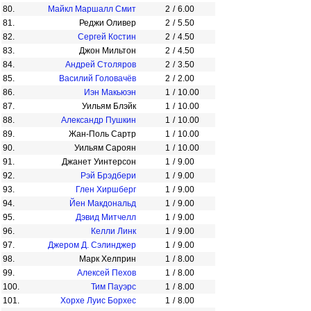
80.
Майкл Маршалл Смит
2
/
6.00
81.
Реджи Оливер
2
/
5.50
82.
Сергей Костин
2
/
4.50
83.
Джон Мильтон
2
/
4.50
84.
Андрей Столяров
2
/
3.50
85.
Василий Головачёв
2
/
2.00
86.
Иэн Макьюэн
1
/
10.00
87.
Уильям Блэйк
1
/
10.00
88.
Александр Пушкин
1
/
10.00
89.
Жан-Поль Сартр
1
/
10.00
90.
Уильям Сароян
1
/
10.00
91.
Джанет Уинтерсон
1
/
9.00
92.
Рэй Брэдбери
1
/
9.00
93.
Глен Хиршберг
1
/
9.00
94.
Йен Макдональд
1
/
9.00
95.
Дэвид Митчелл
1
/
9.00
96.
Келли Линк
1
/
9.00
97.
Джером Д. Сэлинджер
1
/
9.00
98.
Марк Хелприн
1
/
8.00
99.
Алексей Пехов
1
/
8.00
100.
Тим Пауэрс
1
/
8.00
101.
Хорхе Луис Борхес
1
/
8.00