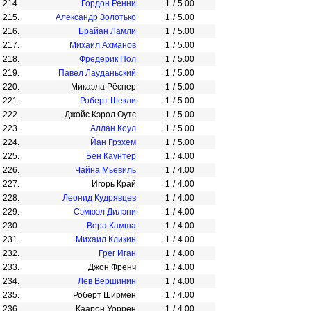
214.
Гордон Ренни
1
/
5.00
215.
Александр Золотько
1
/
5.00
216.
Брайан Ламли
1
/
5.00
217.
Михаил Ахманов
1
/
5.00
218.
Фредерик Пол
1
/
5.00
219.
Павел Лауданьский
1
/
5.00
220.
Микаэла Рёснер
1
/
5.00
221.
Роберт Шекли
1
/
5.00
222.
Джойс Кэрол Оутс
1
/
5.00
223.
Аллан Коул
1
/
5.00
224.
Йан Грэхем
1
/
5.00
225.
Бен Каунтер
1
/
4.00
226.
Чайна Мьевиль
1
/
4.00
227.
Игорь Край
1
/
4.00
228.
Леонид Кудрявцев
1
/
4.00
229.
Сэмюэл Дилэни
1
/
4.00
230.
Вера Камша
1
/
4.00
231.
Михаил Кликин
1
/
4.00
232.
Грег Иган
1
/
4.00
233.
Джон Френч
1
/
4.00
234.
Лев Вершинин
1
/
4.00
235.
Роберт Ширмен
1
/
4.00
236.
Каарон Уоррен
1
/
4.00