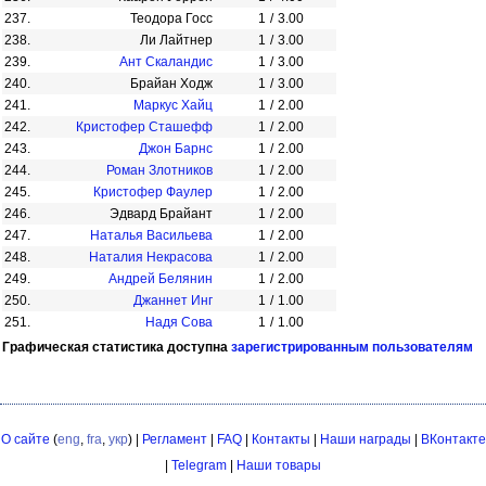
237.
Теодора Госс
1
/
3.00
238.
Ли Лайтнер
1
/
3.00
239.
Ант Скаландис
1
/
3.00
240.
Брайан Ходж
1
/
3.00
241.
Маркус Хайц
1
/
2.00
242.
Кристофер Сташефф
1
/
2.00
243.
Джон Барнс
1
/
2.00
244.
Роман Злотников
1
/
2.00
245.
Кристофер Фаулер
1
/
2.00
246.
Эдвард Брайант
1
/
2.00
247.
Наталья Васильева
1
/
2.00
248.
Наталия Некрасова
1
/
2.00
249.
Андрей Белянин
1
/
2.00
250.
Джаннет Инг
1
/
1.00
251.
Надя Сова
1
/
1.00
Графическая статистика доступна
зарегистрированным пользователям
О сайте
(
eng
,
fra
,
укр
) |
Регламент
|
FAQ
|
Контакты
|
Наши награды
|
ВКонтакте
|
Telegram
|
Наши товары