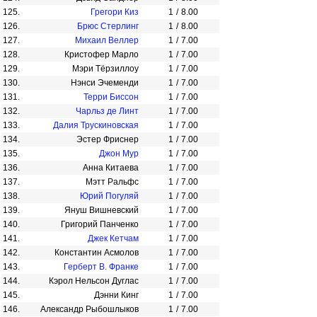
125.
Грегори Киз
1
/
8.00
126.
Брюс Стерлинг
1
/
8.00
127.
Михаил Веллер
1
/
7.00
128.
Кристофер Марло
1
/
7.00
129.
Мэри Тёрзиллоу
1
/
7.00
130.
Нэнси Эчеменди
1
/
7.00
131.
Терри Биссон
1
/
7.00
132.
Чарльз де Линт
1
/
7.00
133.
Далия Трускиновская
1
/
7.00
134.
Эстер Фриснер
1
/
7.00
135.
Джон Мур
1
/
7.00
136.
Анна Китаева
1
/
7.00
137.
Мэтт Ральфс
1
/
7.00
138.
Юрий Погуляй
1
/
7.00
139.
Януш Вишневский
1
/
7.00
140.
Григорий Панченко
1
/
7.00
141.
Джек Кетчам
1
/
7.00
142.
Константин Асмолов
1
/
7.00
143.
Герберт В. Франке
1
/
7.00
144.
Кэрол Нельсон Дуглас
1
/
7.00
145.
Дэнни Кинг
1
/
7.00
146.
Александр Рыбошлыков
1
/
7.00