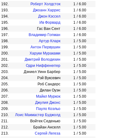
192.
Роберт Холдсток
1
/
6.00
193.
Джоанн Харрис
1
/
6.00
194.
Джон Кэссел
1
/
6.00
195.
Ив Форвард
1
/
6.00
196.
Гас Ван Сент
1
/
6.00
197.
Владимир Гопман
1
/
6.00
198.
Артур Кларк
1
/
5.00
199.
Антон Первушин
1
/
5.00
200.
Харуки Мураками
1
/
5.00
201.
Дмитрий Володихин
1
/
5.00
202.
Одри Ниффенеггер
1
/
5.00
203.
Дэниел Уинн Барбер
1
/
5.00
204.
Рэй Вуксевич
1
/
5.00
205.
Роб Сандерс
1
/
5.00
206.
Дилан Оуэн
1
/
5.00
207.
Майкл Муркок
1
/
5.00
208.
Джулия Джонс
1
/
5.00
209.
Пауло Коэльо
1
/
5.00
210.
Лоис Макмастер Буджолд
1
/
5.00
211.
Войтек Седенько
1
/
5.00
212.
Брайан Анселл
1
/
5.00
213.
Сергей Легеза
1
/
5.00