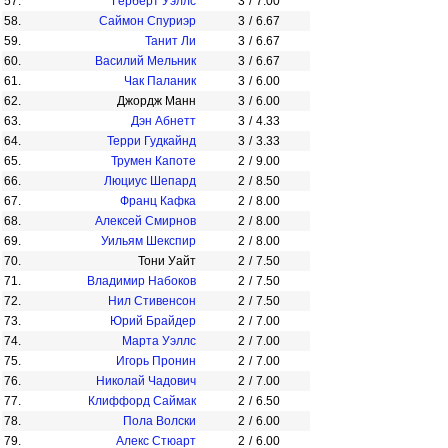
57.
Герберт Уэллс
3
/
7.00
58.
Саймон Спуриэр
3
/
6.67
59.
Танит Ли
3
/
6.67
60.
Василий Мельник
3
/
6.67
61.
Чак Паланик
3
/
6.00
62.
Джордж Манн
3
/
6.00
63.
Дэн Абнетт
3
/
4.33
64.
Терри Гудкайнд
3
/
3.33
65.
Трумен Капоте
2
/
9.00
66.
Люциус Шепард
2
/
8.50
67.
Франц Кафка
2
/
8.00
68.
Алексей Смирнов
2
/
8.00
69.
Уильям Шекспир
2
/
8.00
70.
Тони Уайт
2
/
7.50
71.
Владимир Набоков
2
/
7.50
72.
Нил Стивенсон
2
/
7.50
73.
Юрий Брайдер
2
/
7.00
74.
Марта Уэллс
2
/
7.00
75.
Игорь Пронин
2
/
7.00
76.
Николай Чадович
2
/
7.00
77.
Клиффорд Саймак
2
/
6.50
78.
Пола Волски
2
/
6.00
79.
Алекс Стюарт
2
/
6.00