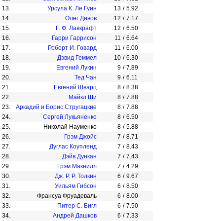
13.
Урсула К. Ле Гуин
13
/
5.92
14.
Олег Дивов
12
/
7.17
15.
Г. Ф. Лавкрафт
12
/
6.50
16.
Гарри Гаррисон
11
/
6.64
17.
Роберт И. Говард
11
/
6.00
18.
Дэвид Геммел
10
/
6.30
19.
Евгений Лукин
9
/
7.89
20.
Тед Чан
9
/
6.11
21.
Евгений Шварц
8
/
8.38
22.
Майкл Ши
8
/
7.88
23.
Аркадий и Борис Стругацкие
8
/
7.88
24.
Сергей Лукьяненко
8
/
6.50
25.
Николай Науменко
8
/
5.88
26.
Грэм Джойс
7
/
8.71
27.
Дуглас Коупленд
7
/
8.43
28.
Дэйв Дункан
7
/
7.43
29.
Грэм Макнилл
7
/
4.29
30.
Дж. Р. Р. Толкин
6
/
9.67
31.
Уильям Гибсон
6
/
8.50
32.
Франсуа Фруадеваль
6
/
8.00
33.
Питер С. Бигл
6
/
7.50
34.
Андрей Дашков
6
/
7.33