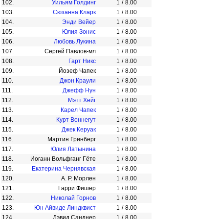
102.
Уильям Голдинг
1
/
8.00
103.
Сюзанна Кларк
1
/
8.00
104.
Энди Вейер
1
/
8.00
105.
Юлия Зонис
1
/
8.00
106.
Любовь Лукина
1
/
8.00
107.
Сергей Павлов-мл
1
/
8.00
108.
Гарт Никс
1
/
8.00
109.
Йозеф Чапек
1
/
8.00
110.
Джон Краули
1
/
8.00
111.
Джефф Нун
1
/
8.00
112.
Мэтт Хейг
1
/
8.00
113.
Карел Чапек
1
/
8.00
114.
Курт Воннегут
1
/
8.00
115.
Джек Керуак
1
/
8.00
116.
Мартин Гринберг
1
/
8.00
117.
Юлия Латынина
1
/
8.00
118.
Иоганн Вольфганг Гёте
1
/
8.00
119.
Екатерина Чернявская
1
/
8.00
120.
А. Р. Морлен
1
/
8.00
121.
Гарри Фишер
1
/
8.00
122.
Николай Горнов
1
/
8.00
123.
Юн Айвиде Линдквист
1
/
8.00
124.
Дэвид Санднер
1
/
8.00