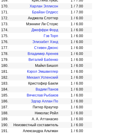
169.
Кристина Лукас
1
/
7.00
170.
Харлан Эллисон
1
/
7.00
171.
Брайан Олдисс
1
/
7.00
172.
Анджела Слэттер
1
/
6.00
173.
Мэннинг Ли Стоукс
1
/
6.00
174.
Джеффри Форд
1
/
6.00
175.
Гэв Торп
1
/
6.00
176.
Элизабет Хэнд
1
/
6.00
177.
Стивен Джонс
1
/
6.00
178.
Владимир Аренев
1
/
6.00
179.
Виталий Бабенко
1
/
6.00
180.
Майкл Бишоп
1
/
6.00
181.
Кэрол Эмшвиллер
1
/
6.00
182.
Михаил Успенский
1
/
6.00
183.
Кристофер Бакли
1
/
6.00
184.
Вадим Панов
1
/
6.00
185.
Вячеслав Рыбаков
1
/
6.00
186.
Эдгар Аллан По
1
/
6.00
187.
Питер Краутер
1
/
6.00
188.
Николас Ройл
1
/
6.00
189.
А. А. Аттанасио
1
/
6.00
190.
Неизвестный составитель
1
/
6.00
191.
Александра Альтман
1
/
6.00