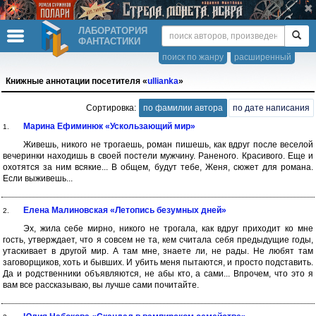
ЛАБОРАТОРИЯ
ФАНТАСТИКИ
поиск по жанру
расширенный
Книжные аннотации посетителя «
ullianka
»
Сортировка:
по фамилии автора
по дате написания
Марина Ефиминюк «Ускользающий мир»
1.
Живешь, никого не трогаешь, роман пишешь, как вдруг после веселой
вечеринки находишь в своей постели мужчину. Раненого. Красивого. Еще и
охотятся за ним всякие... В общем, будут тебе, Женя, сюжет для романа.
Если выживешь...
Елена Малиновская «Летопись безумных дней»
2.
Эх, жила себе мирно, никого не трогала, как вдруг приходит ко мне
гость, утверждает, что я совсем не та, кем считала себя предыдущие годы,
утаскивает в другой мир. А там мне, знаете ли, не рады. Не любят там
заговорщиков, хоть и бывших. И убить меня пытаются, и просто подставить.
Да и родственники объявляются, не абы кто, а сами... Впрочем, что это я
вам все рассказываю, вы лучше сами почитайте.