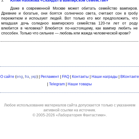
Юлия Набокова «Скандал в вампирском семействе»
3.
Даже в современной Москве может обитать семейство вампиров.
Древние и богатые, они боятся солнечноо света, считают сон в гробу
пережитком и испоьзуют людей. Вот только кто мог предположить, что
младшая дочь солидноо вампирского семейства 120-ти лет от роду
влюбится в человека? Влюбится по-настоящему, как вампир любить не
способен. Только что сильнее — любовь или жажда человеческой крови?
О сайте
(
eng
,
fra
,
укр
) |
Регламент
|
FAQ
|
Контакты
|
Наши награды
|
ВКонтакте
|
Telegram
|
Наши товары
Любое использование материалов сайта допускается только с указанием
активной ссылки на источник.
© 2005-2026
«Лаборатория Фантастики»
.