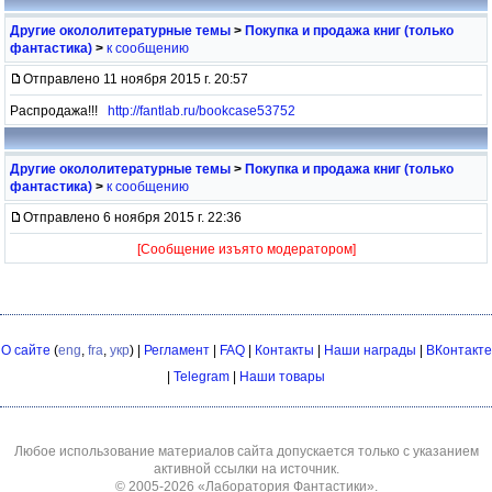
Другие окололитературные темы
>
Покупка и продажа книг (только
фантастика)
>
к сообщению
Отправлено 11 ноября 2015 г. 20:57
Распродажа!!!
http://fantlab.ru/bookcase53752
Другие окололитературные темы
>
Покупка и продажа книг (только
фантастика)
>
к сообщению
Отправлено 6 ноября 2015 г. 22:36
[Сообщение изъято модератором]
О сайте
(
eng
,
fra
,
укр
) |
Регламент
|
FAQ
|
Контакты
|
Наши награды
|
ВКонтакте
|
Telegram
|
Наши товары
Любое использование материалов сайта допускается только с указанием
активной ссылки на источник.
© 2005-2026
«Лаборатория Фантастики»
.