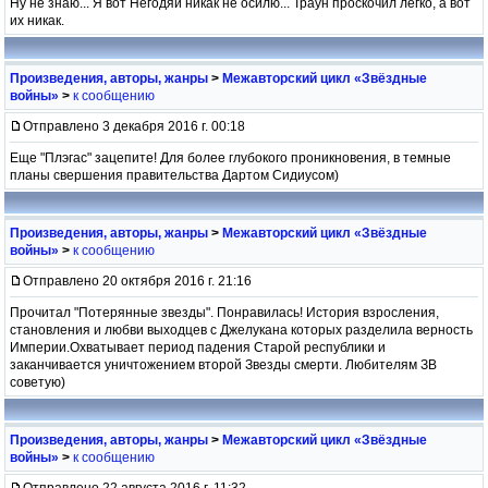
Ну не знаю... Я вот Негодяи никак не осилю... Траун проскочил легко, а вот
их никак.
Произведения, авторы, жанры
>
Межавторский цикл «Звёздные
войны»
>
к сообщению
Отправлено 3 декабря 2016 г. 00:18
Еще "Плэгас" зацепите! Для более глубокого проникновения, в темные
планы свершения правительства Дартом Сидиусом)
Произведения, авторы, жанры
>
Межавторский цикл «Звёздные
войны»
>
к сообщению
Отправлено 20 октября 2016 г. 21:16
Прочитал "Потерянные звезды". Понравилась! История взросления,
становления и любви выходцев с Джелукана которых разделила верность
Империи.Охватывает период падения Старой республики и
заканчивается уничтожением второй Звезды смерти. Любителям ЗВ
советую)
Произведения, авторы, жанры
>
Межавторский цикл «Звёздные
войны»
>
к сообщению
Отправлено 22 августа 2016 г. 11:32