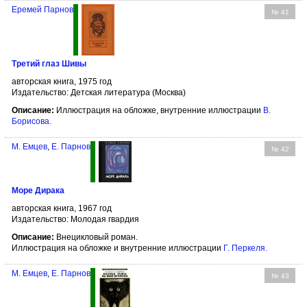
Еремей Парнов
№ 41
Третий глаз Шивы
авторская книга, 1975 год
Издательство: Детская литература (Москва)
Описание:
Иллюстрация на обложке, внутренние иллюстрации
В.
Борисова
.
М. Емцев
,
Е. Парнов
№ 42
Море Дирака
авторская книга, 1967 год
Издательство: Молодая гвардия
Описание:
Внецикловый роман.
Иллюстрация на обложке и внутренние иллюстрации
Г. Перкеля
.
М. Емцев
,
Е. Парнов
№ 43