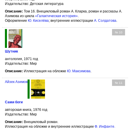
Издательство: Детская литература
Описание:
Том 16. Внецикловый роман А. Кларка, роман и рассказы А.
Азимова из цикла
«Галактическая история»
.
Оформление
Ю. Киселёва
; внутренние иллюстрации
А. Солдатова
.
№ 10
Шутник
антология, 1971 год
Издательство: Мир
Описание:
Иллюстрация на обложке
Ю. Максимова
.
Айзек Азимов
№ 11
Сами боги
авторская книга, 1976 год
Издательство: Мир
Описание:
Внецикловый роман.
Иллюстрация на обложке и внутренние иллюстрации
Ф. Инфанте
.