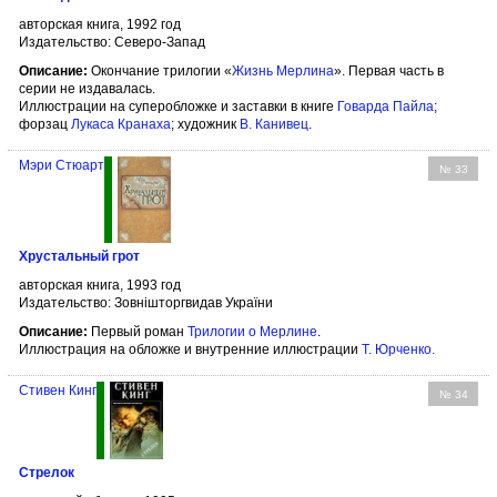
авторская книга, 1992 год
Издательство: Северо-Запад
Описание:
Окончание трилогии «
Жизнь Мерлина
». Первая часть в
серии не издавалась.
Иллюстрации на суперобложке и заставки в книге
Говарда Пайла
;
форзац
Лукаса Кранаха
; художник
В. Канивец
.
Мэри Стюарт
№ 33
Хрустальный грот
авторская книга, 1993 год
Издательство: Зовнішторгвидав України
Описание:
Первый роман
Трилогии о Мерлине
.
Иллюстрация на обложке и внутренние иллюстрации
Т. Юрченко
.
Стивен Кинг
№ 34
Стрелок