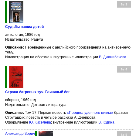
№ 3
Судьбы наших детей
антология, 1986 год
Издательство: Радуга
Описание:
Переведенные с английского произведения на антивоенную
тему.
Иллюстрация на обложке и внутренние иллюстрации
В. Джанибекова
.
№ 4
Страна багровых туч. Глиняный бог
сборник, 1969 год
Издательство: Детская литература
Описание:
Том 17. Первая повесть
«Предполуденного цикла»
братьев
Стругацких; повесть и четыре рассказа А. Днепрова.
Оформление
Ю. Киселева
; внутренние иллюстрации
В. Юдина
.
Александр Зорич
№ 5