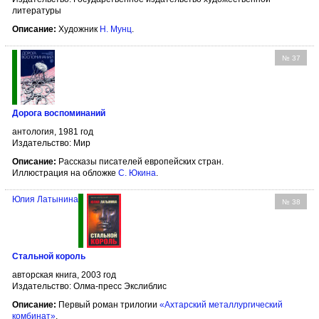
литературы
Описание:
Художник
Н. Мунц
.
№ 37
Дорога воспоминаний
антология, 1981 год
Издательство: Мир
Описание:
Рассказы писателей европейских стран.
Иллюстрация на обложке
С. Юкина
.
Юлия Латынина
№ 38
Стальной король
авторская книга, 2003 год
Издательство: Олма-пресс Экслиблис
Описание:
Первый роман трилогии
«Ахтарский металлургический
комбинат»
.