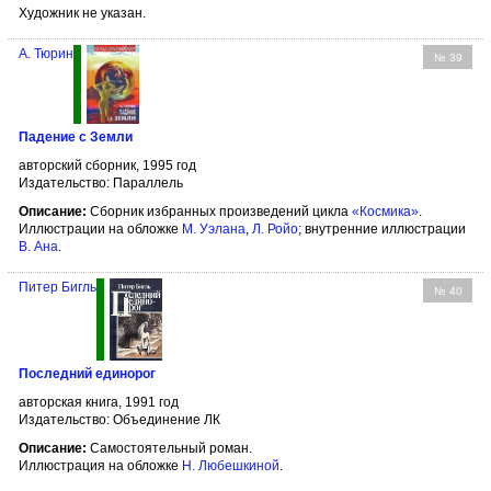
Художник не указан.
А. Тюрин
№ 39
Падение с Земли
авторский сборник, 1995 год
Издательство: Параллель
Описание:
Сборник избранных произведений цикла
«Космика»
.
Иллюстрации на обложке
М. Уэлана
,
Л. Ройо
; внутренние иллюстрации
В. Ана
.
Питер Бигль
№ 40
Последний единорог
авторская книга, 1991 год
Издательство: Объединение ЛК
Описание:
Самостоятельный роман.
Иллюстрация на обложке
Н. Любешкиной
.