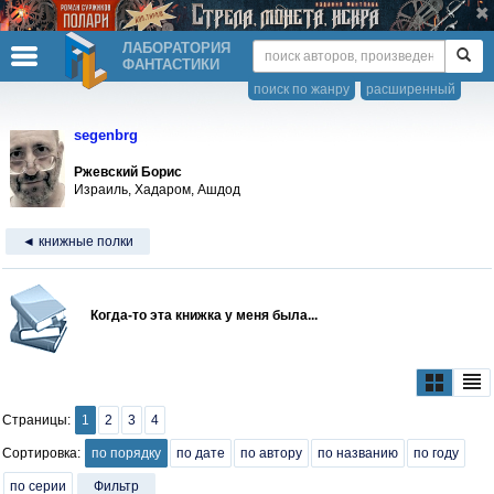
ЛАБОРАТОРИЯ
ФАНТАСТИКИ
поиск по жанру
расширенный
segenbrg
Ржевский Борис
Израиль, Хадаром, Ашдод
◄ книжные полки
Когда-то эта книжка у меня была...
Страницы:
1
2
3
4
Сортировка:
по порядку
по дате
по автору
по названию
по году
по серии
Фильтр