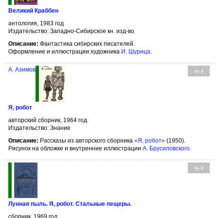
Великий Краббен
антология, 1983 год
Издательство: Западно-Сибирское кн. изд-во
Описание:
Фантастика сибирских писателей.
Оформление и иллюстрации художника
И. Шурица
.
А. Азимов
№ 8
Я, робот
авторский сборник, 1964 год
Издательство: Знание
Описание:
Рассказы из авторского сборника
«Я, робот»
(1950).
Рисунок на обложке и внутренние иллюстрации
А. Брусиловского
.
№ 9
Лунная пыль. Я, робот. Стальные пещеры.
сборник, 1969 год