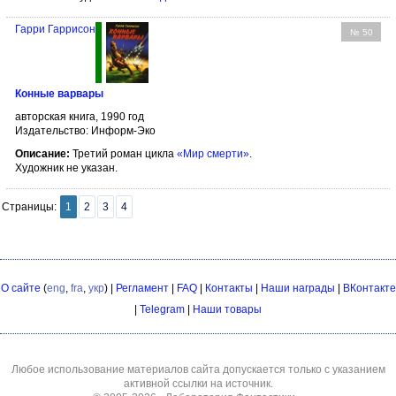
Гарри Гаррисон
№ 50
Конные варвары
авторская книга, 1990 год
Издательство: Информ-Эко
Описание:
Третий роман цикла
«Мир смерти»
.
Художник не указан.
Страницы:
1
2
3
4
О сайте
(
eng
,
fra
,
укр
) |
Регламент
|
FAQ
|
Контакты
|
Наши награды
|
ВКонтакте
|
Telegram
|
Наши товары
Любое использование материалов сайта допускается только с указанием
активной ссылки на источник.