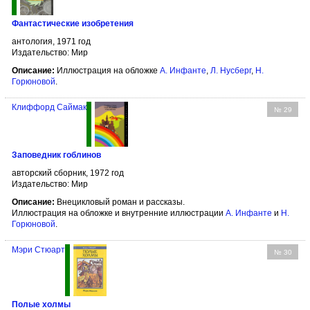
Фантастические изобретения
антология, 1971 год
Издательство: Мир
Описание:
Иллюстрация на обложке
А. Инфанте
,
Л. Нусберг
,
Н.
Горюновой
.
Клиффорд Саймак
№ 29
Заповедник гоблинов
авторский сборник, 1972 год
Издательство: Мир
Описание:
Внецикловый роман и рассказы.
Иллюстрация на обложке и внутренние иллюстрации
А. Инфанте
и
Н.
Горюновой
.
Мэри Стюарт
№ 30
Полые холмы