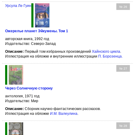
Урсула Ле Гуин
№ 26
Ожерелье планет Эйкумены. Том 1
авторская книга, 1992 год
Издательство: Северо-Запад
Описание:
Первый том избранных произведений
Хайнского цикла
.
Иллюстрация на обложке и внутренние иллюстрации
П. Борозенца
.
№ 27
Через Солнечную сторону
антология, 1971 год
Издательство: Мир
Описание:
Сборник научно-фантастических рассказов.
Иллюстрация на обложке
И.М. Валеулина
.
№ 28