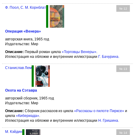
Ф. Поол
,
С. М. Корнблат
№ 12
Операция «Венера»
авторская книга, 1965 год
Издательство: Мир
Описание:
Первый роман цикла
«Торговцы Венеры»
.
Иллюстрация на обложке и внутренние иллюстрации
Г. Бачурина
.
Станислав Лем
№ 13
Охота на Сэтавра
авторский сборник, 1965 год
Издательство: Мир
Описание:
Сборник рассказов из цикла
«Рассказы о пилоте Пирксе»
и
цикла
«Кибериада»
.
Иллюстрация на обложке и внутренние иллюстрации
Н. Гришина
.
М. Кэйдин
№ 14