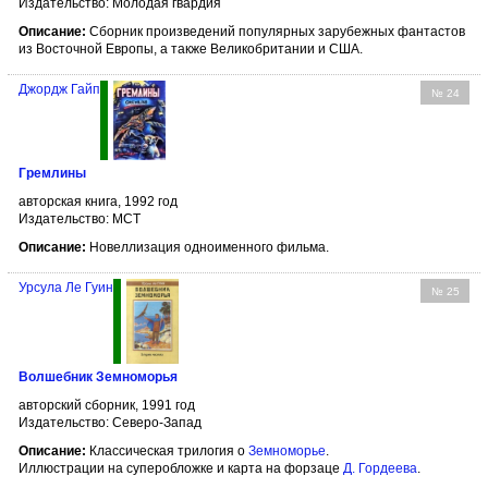
Издательство: Молодая гвардия
Описание:
Сборник произведений популярных зарубежных фантастов
из Восточной Европы, а также Великобритании и США.
Джордж Гайп
№ 24
Гремлины
авторская книга, 1992 год
Издательство: МСТ
Описание:
Новеллизация одноименного фильма.
Урсула Ле Гуин
№ 25
Волшебник Земноморья
авторский сборник, 1991 год
Издательство: Северо-Запад
Описание:
Классическая трилогия о
Земноморье
.
Иллюстрации на суперобложке и карта на форзаце
Д. Гордеева
.