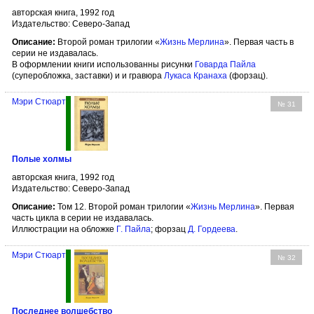
авторская книга, 1992 год
Издательство: Северо-Запад
Описание:
Второй роман трилогии «
Жизнь Мерлина
». Первая часть в
серии не издавалась.
В оформлении книги использованны рисунки
Говарда Пайла
(суперобложка, заставки) и и гравюра
Лукаса Кранаха
(форзац).
Мэри Стюарт
№ 31
Полые холмы
авторская книга, 1992 год
Издательство: Северо-Запад
Описание:
Том 12. Второй роман трилогии «
Жизнь Мерлина
». Первая
часть цикла в серии не издавалась.
Иллюстрации на обложке
Г. Пайла
; форзац
Д. Гордеева
.
Мэри Стюарт
№ 32
Последнее волшебство