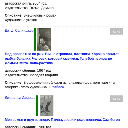
авторская книга, 2004 год
Издательство: Эксмо, Домино
Описание:
Внецикловый роман.
Художник не указан.
Дж. Д. Сэлинджер
№ 46
Над пропастью во ржи. Выше стропила, плотники. Хорошо ловится
рыбка-бананка. Человек, который смеялся. Голубой период де
Домье-Смита. Лапа-растяпа
авторский сборник, 1967 год
Издательство: Молодая гвардия
Описание:
В оформлении обложки использован фрагмент картины
американского художника
Э. Уайеса
.
Джеральд Даррелл
№ 47
Моя семья и другие звери. Птицы, звери и родственники. Сад богов
авторский сборник, 1986 год