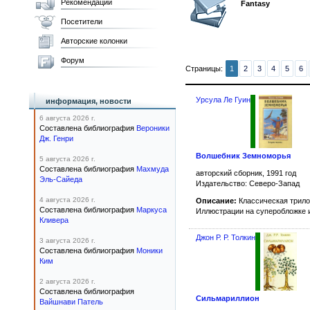
Рекомендации
Fantasy
Посетители
Авторские колонки
Форум
Страницы:
1
2
3
4
5
6
Урсула Ле Гуин
информация, новости
6 августа 2026 г.
Составлена библиография
Вероники
Дж. Генри
Волшебник Земноморья
5 августа 2026 г.
Составлена библиография
Махмуда
авторский сборник, 1991 год
Эль-Сайеда
Издательство: Северо-Запад
4 августа 2026 г.
Описание:
Классическая трило
Составлена библиография
Маркуса
Иллюстрации на суперобложке 
Кливера
Джон Р. Р. Толкин
3 августа 2026 г.
Составлена библиография
Моники
Ким
2 августа 2026 г.
Составлена библиография
Сильмариллион
Вайшнави Патель