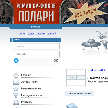
Fantasy
регистрация
|
забыли пароль?
вход
OK
loskutov-83
Главная
Лоскутов Алек
Россия, Красноя
Авторы, книги
Новинки и планы
◄ книжные полки
Награды, премии
Рейтинги