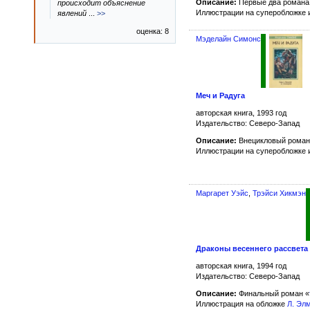
Описание:
Первые два романа 
происходит объяснение
Иллюстрации на суперобложке 
явлений
...
>>
оценка: 8
Мэделайн Симонс
Меч и Радуга
авторская книга, 1993 год
Издательство: Северо-Запад
Описание:
Внецикловый роман
Иллюстрации на суперобложке 
Маргарет Уэйс
,
Трэйси Хикмэн
Драконы весеннего рассвета
авторская книга, 1994 год
Издательство: Северо-Запад
Описание:
Финальный роман «
Иллюстрация на обложке
Л. Эл