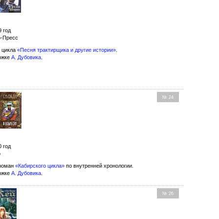
9 год
о-Пресс
 цикла
«Песня трактирщика и другие истории»
.
ожке
А. Дубовика
.
№ 24
0 год
о
роман
«Кабирского цикла»
по внутренней хронологии.
ожке
А. Дубовика
.
№ 26