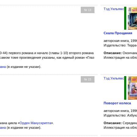
Тэд Уильямс
№ 13
Скала Прощания
авторская книга, 199
Издательство: Терра
-44) первого романа и начало (главы 1-10) второго романа
Описание:
Окончание
 самом томе произведения указаны, как единый роман «Глаз
Иллюстрация на обл
лана
(в издании не указан).
Тэд Уильямс
№ 15
Поворот колеса
авторская книга, 199
Издательство: Азбук
мана цикла «
Орден Манускрипта
».
Описание:
Середина
лана
(в издании не указан).
Иллюстрация на обл