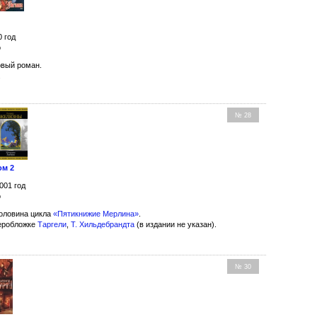
0 год
о
вый роман.
.
№ 28
ом 2
001 год
о
оловина цикла
«Пятикнижие Мерлина»
.
еробложке
Таргели
,
Т. Хильдебрандта
(в издании не указан).
№ 30