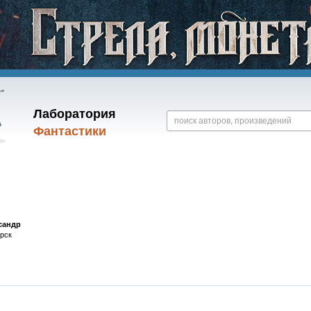
Лаборатория
Фантастики
сандр
рск