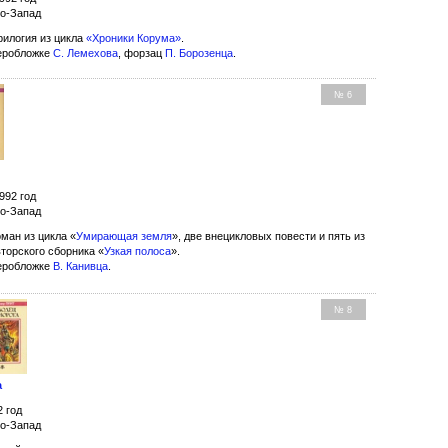
ро-Запад
рилогия из цикла
«Хроники Корума»
.
еробложке
С. Лемехова
, форзац
П. Борозенца
.
№ 6
992 год
ро-Запад
ман из цикла «
Умирающая земля
», две внецикловых повести и пять из
вторского сборника «
Узкая полоса
».
еробложке
В. Канивца
.
№ 8
а
2 год
ро-Запад