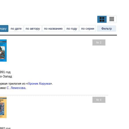
рядку
по дате
по автору
по названию
по году
по серии
Фильтр
№ 2
991 год
ро-Запад
рвая трилогия из «
Хроник Корума
».
ожке
С. Лемехова
.
№ 4
992 год