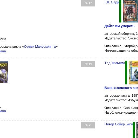
Г.Л. Олди
№ 17
Дайте им умереть
авторский сборник, 1
Издательство: Эксм
олис
Описание:
Второй р
романа цикла «
Орден Манускрипта
».
Иллюстрация на обл
лана
.
Тэд Уильямс
№ 19
Башня зеленого ан
авторская книга, 199
Издательство: Азбук
.
Описание:
Окончани
лана
.
На обложке «родная
Питер Сойер Бигл
№ 21