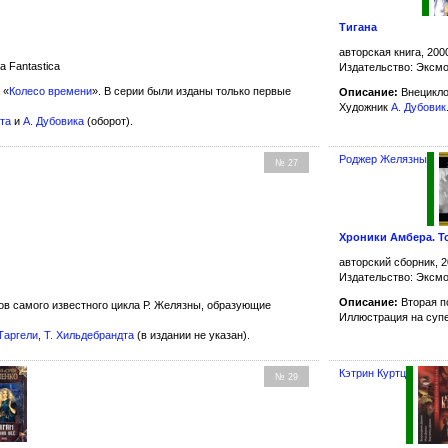
Тигана
авторская книга, 200
a Fantastica
Издательство: Эксм
 «
Колесо времени
». В серии были изданы только первые
Описание:
Внецикло
Художник
А. Дубовик
та
и
А. Дубовика
(оборот).
Роджер Желязны
№ 27
Хроники Амбера. Т
авторский сборник, 2
Издательство: Эксм
Описание:
Вторая п
в самого известного цикла Р. Желязны, образующие
Иллюстрация на суп
Таргели
,
Т. Хильдебрандта
(в издании не указан).
Кэтрин Куртц
№ 29