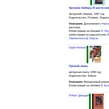
Хроники Амбера. В шести кни
авторский сборник, 1997 год
Издательство: Полярис, Издате
Описание:
Дополнения к «
Хрон
рассказа.
Иллюстрация на обложке
И. Ле
иллюстрации на шмуцтитулах
В
Гамильтона
и
Д. Клауза
.
Гарри Килворт
Лунный зверь
авторская книга, 1999 год
Издательство: Азбука
Описание:
Внецикловый роман
Иллюстрация на обложке
В. Куз
Роберт Джордан