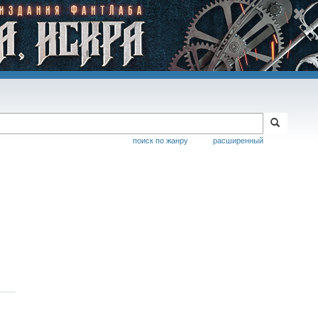
поиск по жанру
расширенный