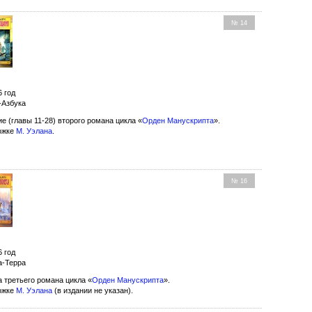
№ 14
6 год
-Азбука
 (главы 11-28) второго романа цикла «
Орден Манускрипта
».
ожке
М. Уэлана
.
№ 16
6 год
а-Терра
 третьего романа цикла «
Орден Манускрипта
».
ожке
М. Уэлана
(в издании не указан).