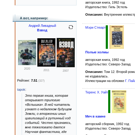
авторская книга, 1992 год
Издательство: Гиль Эстель
Описание:
Внутренние иллюст
А вот, например:
Андрей Ливадный
Мэри Стюарт
Взвод
Полые холмы
авторская книга, 1992 год
Издательство: Северо-Запад
2020
2011
2007
Описание:
Том 12. Второй рома
не издавалась.
Рейтинг:
7.51
Иллюстрации на обложке
Г. Пай
(327)
tapok
:
Теренс Х. Уайт
Это первая книга, которая
открывает трилогию
«Вспышка». В ней читатель
узнает о недалеком будущем
Земли, о вторжении иных
Меч в камне
цивилизаций в рутинный ход
событий. Честно признаюсь,
авторский сборник, 1992 год
мне тяжеловато дается
Издательство: Северо-Запад
Научная фантастика, где