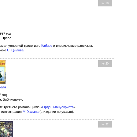
№ 18
997 год
о-Пресс
оман условной трилогии о
Кабире
и внецикловые рассказы.
ожке
С. Цылова
.
№ 20
гела
7 год
а, Библиополис
е третьего романа цикла «
Орден Манускрипта
».
» иллюстрация
М. Уэлана
(в издании не указан).
№ 22