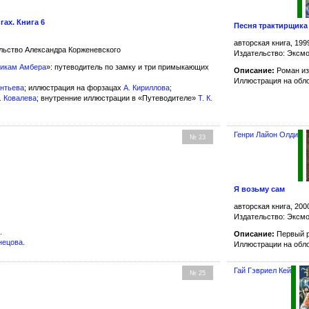
гах. Книга 6
Песня трактирщика
авторская книга, 199
льство Александра Корженевского
Издательство: Эксм
икам Амбера
»: путеводитель по замку и три примыкающих
Описание:
Роман из
Иллюстрация на обл
онтьева
; иллюстрация на форзацах
А. Кириллова
;
. Ковалева
; внутренние иллюстрации в «Путеводителе»
Т. К.
Генри Лайон Олди
№ 23
Я возьму сам
авторская книга, 200
Издательство: Эксм
.
Описание:
Первый 
нецова
.
Иллюстрации на обл
Гай Гэвриел Кей
№ 25