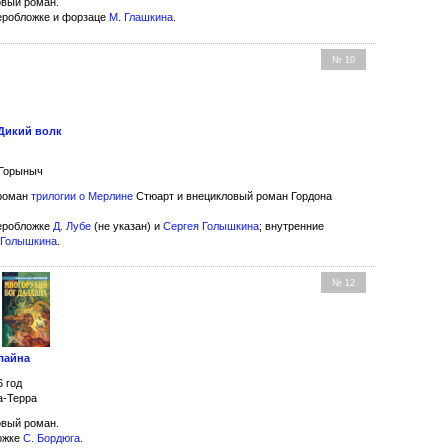
вый роман.
еробложке и форзаце
М. Глашкина
.
№ 10
 Дикий волк
 Горыныч
роман
трилогии о Мерлине
Стюарт и внецикловый роман Гордона
еробложке
Д. Лубе
(не указан) и
Сергея Голышкина
; внутренние
 Голышкина
.
№ 12
лайна
6 год
а-Терра
вый роман.
ожке
С. Бордюга
.