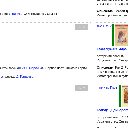
Издательство: Севе
Описание:
Вторая т
рации
У. Блэйка
. Художники не указаны.
Иллюстрации на суп
Джек Вэнс
№ 5
Глаза Чужого мира
авторский сборник, 1
Издательство: Севе
Описание:
Том 2. Ро
н трилогии «
Жизнь Мерлина
». Первая часть цикла в серии
семи рассказов из а
Иллюстрации на суп
ла
; форзац
Д. Гордеева
.
Флетчер Прэтт
№ 7
Колодец Единорог
авторская книга, 199
Издательство: Севе