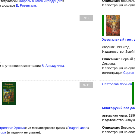
Описание:
Внецикло
тетралогии «
Король былого и грядущего
».
Иллюстрация на суп
и форзаце
В. Розенталя
.
№ 9
Хрустальный грот.
сборник, 1993 год
Издательство: Змей
Описание:
Первый 
.
Диксона.
и внутренние иллюстрации
В. Ассадулина
.
Иллюстрация на суп
иллюстрации
Сергея
Святослав Логинов
№ 11
Многорукий бог да
авторская книга, 199
Издательство: Азбук
Описание:
Внецикло
трилогии Хроник
» из межавторского цикла «
DragonLance
».
Иллюстрация на обл
мора
(в издании не указан).