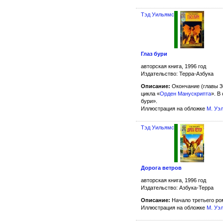
Тэд Уильямс
Глаз бури
авторская книга, 1996 год
Издательство: Терра-Азбука
Описание:
Окончание (главы 30
цикла «
Орден Манускрипта
». В
бури».
Иллюстрация на обложке
М. Уэ
Тэд Уильямс
Дорога ветров
авторская книга, 1996 год
Издательство: Азбука-Терра
Описание:
Начало третьего ро
Иллюстрация на обложке
М. Уэ