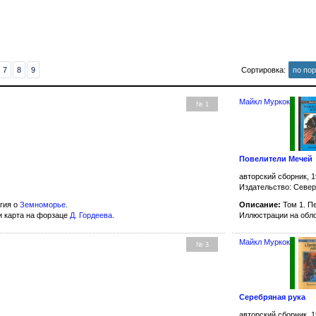
7
8
9
Сортировка:
по по
Майкл Муркок
№ 1
Повелители Мечей
авторский сборник, 1
Издательство: Севе
гия о
Земноморье
.
Описание:
Том 1. Пе
и карта на форзаце
Д. Гордеева
.
Иллюстрации на обл
Майкл Муркок
№ 3
Серебряная рука
авторский сборник, 1