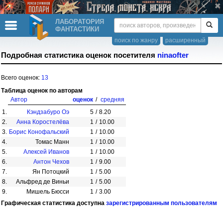
ЛАБОРАТОРИЯ
ФАНТАСТИКИ
поиск по жанру
расширенный
Подробная статистика оценок посетителя
ninaofter
Всего оценок:
13
Таблица оценок по авторам
Автор
оценок
/
средняя
1.
Кэндзабуро Оэ
5
/
8.20
2.
Анна Коростелёва
1
/
10.00
3.
Борис Конофальский
1
/
10.00
4.
Томас Манн
1
/
10.00
5.
Алексей Иванов
1
/
10.00
6.
Антон Чехов
1
/
9.00
7.
Ян Потоцкий
1
/
5.00
8.
Альфред де Виньи
1
/
5.00
9.
Мишель Бюсси
1
/
3.00
Графическая статистика доступна
зарегистрированным пользователям