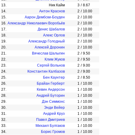
13.
Ник Кайм
3
/
8.67
14.
Антон Краснов
2
/
10.00
15.
Аарон Дембски-Боуден
2
/
10.00
16.
Александр Николаевич Воробьёв
2
/
10.00
17.
Денис Шабалов
2
/
10.00
18.
Алекс Орлов
2
/
10.00
19.
Александр Голодный
2
/
10.00
20.
Алексей Доронин
2
/
10.00
21.
Вячеслав Шалыгин
2
/
9.50
22.
Клим Жуков
2
/
9.50
23.
Сергей Вольнов
2
/
9.00
24.
Константин Калбазов
2
/
9.00
25.
Бен Каунтер
2
/
8.50
26.
Брайан Герберт
1
/
10.00
27.
Кевин Андерсон
1
/
10.00
28.
Андрей Буторин
1
/
10.00
29.
Дэн Симмонс
1
/
10.00
30.
Энди Вейер
1
/
10.00
31.
Андрей Круз
1
/
10.00
32.
Павел Дмитриев
1
/
10.00
33.
Михаил Булгаков
1
/
10.00
34.
Борис Громов
1
/
10.00