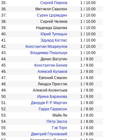
35.
Сергей Павлов
1
/
10.00
36.
Митчелл Сканлон
1
/
10.00
37.
Сурен Цормудян
1
/
10.00
38.
Сергей Челяев
1
/
10.00
39.
Надежда Шарова
1
/
10.00
40.
Юрий Тупицын
1
/
10.00
41.
Эдуард Катлас
1
/
10.00
42.
Константин Мзареулов
1
/
10.00
43.
Владимир Пекальчук
1
/
10.00
44.
Денис Ватутин
1
/
9.00
45.
Константин Бенев
1
/
9.00
46.
Алексей Кулаков
1
/
9.00
47.
Евгений Смагин
1
/
9.00
48.
Линдси Пристли
1
/
9.00
49.
Алексей Колентьев
1
/
9.00
50.
Ирина Баранова
1
/
9.00
51.
Джордж Р. Р. Мартин
1
/
9.00
52.
Гарри Гаррисон
1
/
8.00
53.
Майк Ли
1
/
8.00
54.
Пётр Заспа
1
/
8.00
55.
Гэв Торп
1
/
8.00
56.
Дмитрий Глуховский
1
/
6.00