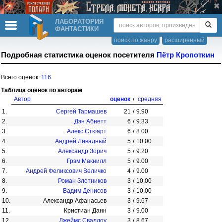
ЛАБОРАТОРИЯ
ФАНТАСТИКИ
поиск по жанру
расширенный
Подробная статистика оценок посетителя
Пётр Кропоткин
Всего оценок:
116
Таблица оценок по авторам
Автор
оценок
/
средняя
1.
Сергей Тармашев
21
/
9.90
2.
Дэн Абнетт
6
/
9.33
3.
Алекс Стюарт
6
/
8.00
4.
Андрей Ливадный
5
/
10.00
5.
Александр Зорич
5
/
9.20
6.
Грэм Макнилл
5
/
9.00
7.
Андрей Феликсович Величко
4
/
9.00
8.
Роман Злотников
3
/
10.00
9.
Вадим Денисов
3
/
10.00
10.
Александр Афанасьев
3
/
9.67
11.
Кристиан Данн
3
/
9.00
12.
Джеймс Сваллоу
3
/
8.67