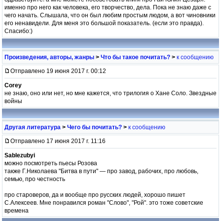
именно про него как человека, его творчество, дела. Пока не знаю даже с
чего начать. Слышала, что он был любим простым людом, а вот чиновники
его ненавидели. Для меня это большой показатель. (если это правда).
Спасибо:)
Произведения, авторы, жанры
>
Что бы такое почитать?
>
к сообщению
Отправлено 19 июня 2017 г. 00:12
Corey
не знаю, оно или нет, но мне кажется, что трилогия о Хане Соло. Звездные
войны
Другая литература
>
Чего бы почитать?
>
к сообщению
Отправлено 17 июня 2017 г. 11:16
Sablezubyi
можно посмотреть пьесы Розова
также Г.Николаева "Битва в пути" — про завод, рабочих, про любовь,
семью, про честность
про староверов, да и вообще про русских людей, хорошо пишет
С.Алексеев. Мне понравился роман "Слово", "Рой". это тоже советские
времена