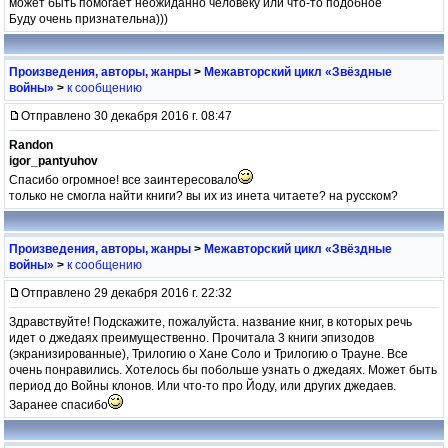
может быть помогает неожиданно человеку или что-то подобное
Буду очень признательна)))
Произведения, авторы, жанры
>
Межавторский цикл «Звёздные
войны»
>
к сообщению
Отправлено 30 декабря 2016 г. 08:47
Randon
igor_pantyuhov
Спасибо огромное! все заинтересовало
только не смогла найти книги? вы их из инета читаете? на русском?
Произведения, авторы, жанры
>
Межавторский цикл «Звёздные
войны»
>
к сообщению
Отправлено 29 декабря 2016 г. 22:32
Здравствуйте! Подскажите, пожалуйста. название книг, в которых речь
идет о джедаях преимущественно. Прочитала 3 книги эпизодов
(экранизированные), Трилогию о Хане Соло и Трилогию о Трауне. Все
очень понравились. Хотелось бы побольше узнать о джедаях. Может быть
период до Войны клонов. Или что-то про Йоду, или других джедаев.
Заранее спасибо