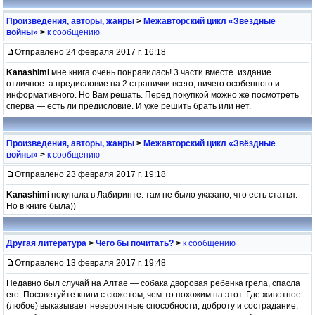
Произведения, авторы, жанры
>
Межавторский цикл «Звёздные
войны»
>
к сообщению
Отправлено 24 февраля 2017 г. 16:18
Kanashimi
мне книга очень понравилась! 3 части вместе. издание
отличное. а предисловие на 2 странички всего, ничего особенного и
информативного. Но Вам решать. Перед покупкой можно же посмотреть
сперва — есть ли предисловие. И уже решить брать или нет.
Произведения, авторы, жанры
>
Межавторский цикл «Звёздные
войны»
>
к сообщению
Отправлено 23 февраля 2017 г. 19:18
Kanashimi
покупала в Лабиринте. там не было указано, что есть статья.
Но в книге была))
Другая литература
>
Чего бы почитать?
>
к сообщению
Отправлено 13 февраля 2017 г. 19:48
Недавно был случай на Алтае — собака дворовая ребенка грела, спасла
его. Посоветуйте книги с сюжетом, чем-то похожим на этот. Где животное
(любое) выказывает невероятные способности, доброту и сострадание,