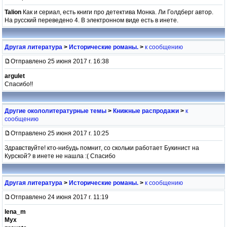
Talion
Как и сериал, есть книги про детектива Монка. Ли Голдберг автор.
На русский переведено 4. В электронном виде есть в инете.
Другая литература
>
Исторические романы.
>
к сообщению
Отправлено 25 июня 2017 г. 16:38
argulet
Спасибо!!
Другие окололитературные темы
>
Книжные распродажи
>
к
сообщению
Отправлено 25 июня 2017 г. 10:25
Здравствуйте! кто-нибудь помнит, со скольки работает Букинист на
Курской? в инете не нашла :( Спасибо
Другая литература
>
Исторические романы.
>
к сообщению
Отправлено 24 июня 2017 г. 11:19
lena_m
Мух