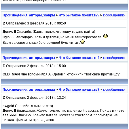
Произведения, авторы, жанры
>
Что бы такое почитать?
>
к сообщению
Отправлено 3 февраля 2018 г. 09:50
Денис II
Спасибо. Жалко только,что книгу трудно найти(
ugin33
Благодарю. Хоть и детская, но меня заинтересовала.
Всем за советы спасибо огромное! Буду читать
Произведения, авторы, жанры
>
Что бы такое почитать?
>
к сообщению
Отправлено 2 февраля 2018 г. 15:00
OLD_MAN
мне вспомнился А. Орлов "Тютюнин" и "Тютюнин против цру"
Произведения, авторы, жанры
>
Что бы такое почитать?
>
к сообщению
Отправлено 2 февраля 2018 г. 13:24
swgold
Спасибо, я читала это)
Денис II
Благодарю. Жалко только, что маленький рассказ. Поищу в инете
ааа иии
Спасибо. Кое-что читала. Может "Автостопом.." посмотрю. не
читала. фильм смотрела давно.