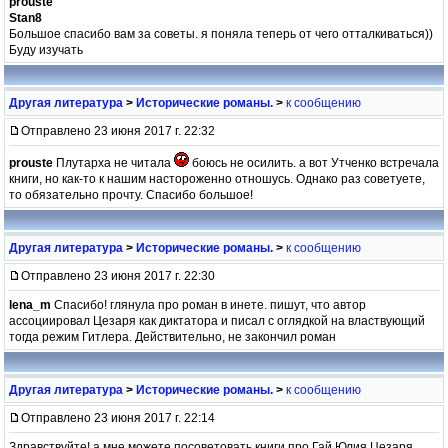
prouste
Stan8
Большое спасибо вам за советы. я поняла теперь от чего отталкиваться))
Буду изучать
Другая литература
>
Исторические романы.
>
к сообщению
Отправлено 23 июня 2017 г. 22:32
prouste
Плутарха не читала
боюсь не осилить. а вот Утченко встречала
книги, но как-то к нашим настороженно отношусь. Однако раз советуете,
то обязательно прочту. Спасибо большое!
Другая литература
>
Исторические романы.
>
к сообщению
Отправлено 23 июня 2017 г. 22:30
lena_m
Спасибо! глянула про роман в инете. пишут, что автор
ассоциировал Цезаря как диктатора и писал с оглядкой на властвующий
тогда режим Гитлера. Действительно, не закончил роман
Другая литература
>
Исторические романы.
>
к сообщению
Отправлено 23 июня 2017 г. 22:14
Здравствуйте! а мне можете посоветовать книги про Гай Юлия Цезаря.