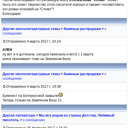
быть кто знает творчество этого писателя хорошо и сможет посоветовать
его роман похожий на "Слово"?
Благодарю
Другие окололитературные темы
>
Книжные распродажи
>
к
сообщению
Отправлено 4 марта 2017 г. 20:24
АЛЕН
ну вот и я дотянула. сегодня приехала и вот(( с 1 марта
книги принимают тоже на Земляном Валу
Другие окололитературные темы
>
Книжные распродажи
>
к
сообщению
Отправлено 4 марта 2017 г. 19:38
Букинист на Белорусской закрыли
Теперь только на Земляном Валу 21
Другая литература
>
Мы все родом из страны Детства. Любимый
писатель.
>
к сообщению
Отправлено 26 февраля 2017 г. 16:32