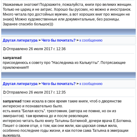
Уважаемые знатоки! Подскажите, пожалуйста, книги про великих женщин.
Только не цариц и не актрис. Хорошо бы русских, но можно и иностранок.
Много читала про достойных мужчин, а вот хороших книг про женщин не
знаю(( Можно художественные или документальные, без разницы.
Заранее спасибо большое)))
Другая литература
>
Чего бы почитать?
>
к сообщению
Отправлено 26 июля 2017 г. 12:36
sanyaread
присоединюсь к совету про "Наследника из Калькутты". Потрясающие
приключения!!!
Другая литература
>
Чего бы почитать?
>
к сообщению
Отправлено 26 июля 2017 г. 12:35
sanyaread
тоже искала в свое время такие книги, чтоб о дворянстве
интересно и познавательно было.
есть книга "Белая кость". трехтомник. (автора не помню, но он из
эмигрантов). там времена до и после революции.
интересно читать было книгу Татьяны Боткиной, дочери врача Е.Боткина.
Пишет о своем отце, о том, как они жили, как царская семья жила,
особенно последние годы жизни, и как потом сама Татьяна в эмиграции
выживала.