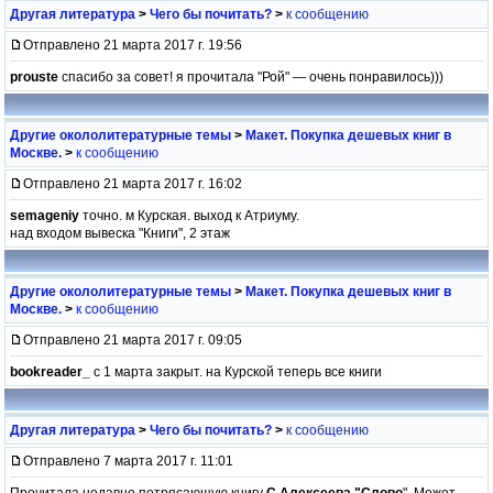
Другая литература
>
Чего бы почитать?
>
к сообщению
Отправлено 21 марта 2017 г. 19:56
prouste
спасибо за совет! я прочитала "Рой" — очень понравилось)))
Другие окололитературные темы
>
Макет. Покупка дешевых книг в
Москве.
>
к сообщению
Отправлено 21 марта 2017 г. 16:02
semageniy
точно. м Курская. выход к Атриуму.
над входом вывеска "Книги", 2 этаж
Другие окололитературные темы
>
Макет. Покупка дешевых книг в
Москве.
>
к сообщению
Отправлено 21 марта 2017 г. 09:05
bookreader_
с 1 марта закрыт. на Курской теперь все книги
Другая литература
>
Чего бы почитать?
>
к сообщению
Отправлено 7 марта 2017 г. 11:01
Прочитала недавно потрясающую книгу
С.Алексеева "Слово
". Может