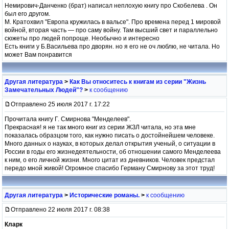
Немирович-Данченко (брат) написал неплохую книгу про Скобелева . Он
был его другом.
М. Кратохвил "Европа кружилась в вальсе". Про времена перед 1 мировой
войной, вторая часть — про саму войну. Там высший свет и параллельно
сюжеты про людей попроще. Необычно и интересно
Есть книги у Б.Васильева про дворян. но я его не оч люблю, не читала. Но
может Вам понравится
Другая литература
>
Как Вы относитесь к книгам из серии "Жизнь
Замечательных Людей"?
>
к сообщению
Отправлено 25 июля 2017 г. 17:22
Прочитала книгу Г. Смирнова "Менделеев".
Прекрасная! я не так много книг из серии ЖЗЛ читала, но эта мне
показалась образцом того, как нужно писать о достойнейшем человеке.
Много данных о науках, в которых делал открытия ученый, о ситуации в
России в годы его жизнедеятельности, об отношении самого Менделеева
к ним, о его личной жизни. Много цитат из дневников. Человек предстал
передо мной живой! Огромное спасибо Герману Смирнову за этот труд!
Другая литература
>
Исторические романы.
>
к сообщению
Отправлено 22 июля 2017 г. 08:38
Кларк