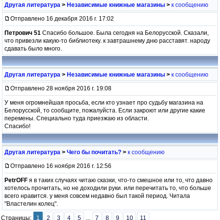
Другая литература
>
Независимые книжные магазины
>
к сообщению
Отправлено 16 декабря 2016 г. 17:02
Петрович 51
Спасибо большое. Была сегодня на Белорусской. Сказали,
что привезли какую-то библиотеку. к завтрашнему дню расставят. народу
сдавать было много.
Другая литература
>
Независимые книжные магазины
>
к сообщению
Отправлено 28 ноября 2016 г. 19:08
У меня огромнейшая просьба, если кто узнает про судьбу магазина на
Белорусской, то сообщите, пожалуйста. Если закроют или другие какие
перемены. Специально туда приезжаю из области.
Спасибо!
Другая литература
>
Чего бы почитать?
>
к сообщению
Отправлено 16 ноября 2016 г. 12:56
PetrOFF
я в таких случаях читаю сказки, что-то смешное или то, что давно
хотелось прочитать, но не доходили руки. или перечитать то, что больше
всего нравится. у меня совсем недавно был такой период. Читала
"Властелин колец".
Страницы:
1
2
3
4
5
...
7
8
9
10
11