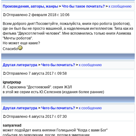
Произведения, авторы, жанры
>
Что бы такое почитать?
>
к сообщению
Отправлено 2 февраля 2018 г. 10:06
Всем доброго дня! Посоветуйте, пожалуйста, книги про робота (роботов),
где он был бы не просто машиной, а наделенным интеллектом. Типа как из
фильма "Двухсотлетний человек". Мне вспомнились только книги Азимова
"Мечты роботов".
Но может еще какие?
Спасибо
Другая литература
>
Чего бы почитать?
>
к сообщению
Отправлено 7 августа 2017 г. 09:58
ignatpotap
Л. Сараскина "Достоевский". серия ЖЗЛ
в этой же серии есть Ю.Селезнев (издания более ранние)
Другая литература
>
Чего бы почитать?
>
к сообщению
Отправлено 4 августа 2017 г. 07:30
sanyaread
может подойдет книга княгини Голицыной "Когда с вами Бог"
события до революции, после, потом в эмиграции