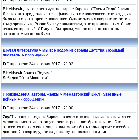
Blackhawk
для возраста чуть постарше Каратеев "Русь и Орда" 2 тома.
Для тех, кто придерживается официального и классического взгляда, что
было монголо-татарское нашествие. Однако здесь я впервые встретила
точку зрения, что Рюрик был русским князем, а не приглашенным. Сюжет
очень интересный. У Пикуля, Вы правы, многое непонятно в этом
возрасте. У меня так было.
Другая литература
>
Мы все родом из страны Детства. Любимый
писатель.
>
к сообщению
Отправлено 24 февраля 2017 г. 21:02
Blackhawk
Волков "Зодчие"
Лебедев "Утро Московии"
Произведения, авторы, жанры
>
Межавторский цикл «Звёздные
войны»
>
к сообщению
Отправлено 24 февраля 2017 г. 21:00
Zay87
я поняла. когда забираешь книжку в пункте выдачи, то сначала ее
можно полистать и потом уж принять решение, брать или нет. Это
относится ко всем инет-магазинам. Может быть только кроме способа с
доставкой в квартиру, там за доставку все-равно платить))