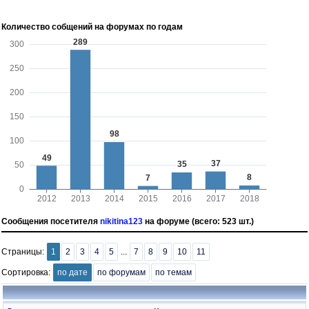
Количество собщений на форумах по годам
Сообщения посетителя
nikitina123
на форуме (всего: 523 шт.)
Страницы:
1
2
3
4
5
...
7
8
9
10
11
Сортировка:
по дате
по форумам
по темам