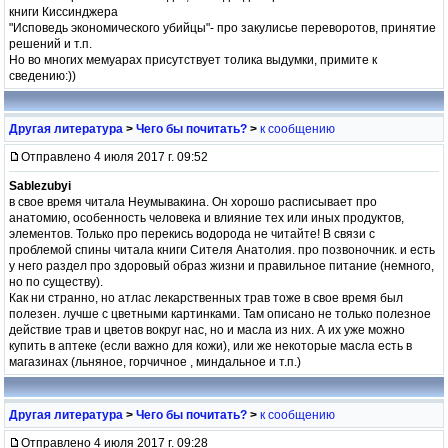
книги Киссинджера
"Исповедь экономического убийцы"- про закулисье переворотов, принятие
решений и т.п.
Но во многих мемуарах присутствует толика выдумки, примите к
сведению:))
Другая литература
>
Чего бы почитать?
>
к сообщению
Отправлено 4 июля 2017 г. 09:52
Sablezubyi
в свое время читала Неумывакина. Он хорошо расписывает про
анатомию, особенность человека и влияние тех или иных продуктов,
элементов. Только про перекись водорода не читайте! В связи с
проблемой спины читала книги Сителя Анатолия. про позвоночник. и есть
у него раздел про здоровый образ жизни и правильное питание (немного,
но по существу).
Как ни странно, но атлас лекарственных трав тоже в свое время был
полезен. лучше с цветными картинками. Там описано не только полезное
действие трав и цветов вокруг нас, но и масла из них. А их уже можно
купить в аптеке (если важно для кожи), или же некоторые масла есть в
магазинах (льняное, горчичное , миндальное и т.п.)
Другая литература
>
Чего бы почитать?
>
к сообщению
Отправлено 4 июля 2017 г. 09:28