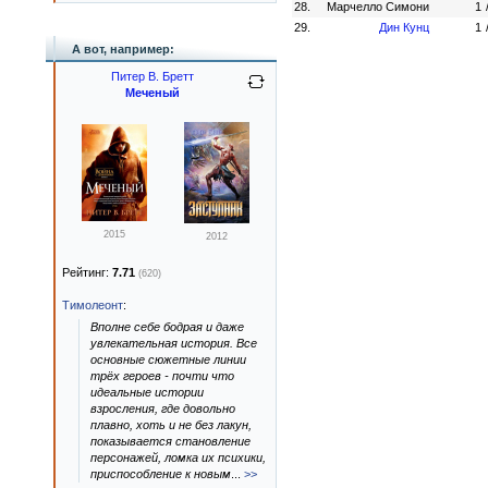
28.
Марчелло Симони
1
29.
Дин Кунц
1
А вот, например:
Питер В. Бретт
Меченый
2015
2012
Рейтинг:
7.71
(620)
Тимолеонт
:
Вполне себе бодрая и даже
увлекательная история. Все
основные сюжетные линии
трёх героев - почти что
идеальные истории
взросления, где довольно
плавно, хоть и не без лакун,
показывается становление
персонажей, ломка их психики,
приспособление к новым
...
>>