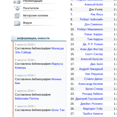
Рекомендации
5.
Алексей Бобл
2
Посетители
6.
Дэн Уэллс
2
7.
Рик Янси
2
Авторские колонки
8.
Роберт Хайнлайн
1
Форум
9.
Дэн Симмонс
1
10.
Роберт Маккаммон
1
11.
Томас Харрис
1
информация, новости
12.
Тим Каррэн
1
13.
Дж. Р. Р. Толкин
1
5 августа 2026 г.
Составлена библиография
Махмуда
14.
Алан Дин Фостер
1
Эль-Сайеда
15.
Скотт Сиглер
1
16.
Алексей Калугин
1
4 августа 2026 г.
Составлена библиография
Маркуса
17.
Джо Хилл
1
Кливера
18.
Андрей Ливадный
1
19.
Ник Перумов
1
3 августа 2026 г.
20.
Стивен Джонс
1
Составлена библиография
Моники
Ким
21.
Александр Беляев
1
22.
Брэм Стокер
1
2 августа 2026 г.
23.
Ричард Лаймон
1
Составлена библиография
Вайшнави Патель
24.
Дмитрий Глуховский
1
25.
Джеймс Роллинс
1
1 августа 2026 г.
26.
Маргарет Уэйс
1
Составлена библиография
Шэнь Тао
27.
Трейси Хикмэн
1