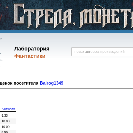
Лаборатория
Фантастики
оценок посетителя
Balrog1349
/
средняя
/
9.33
/
10.00
/
10.00
/
8.50