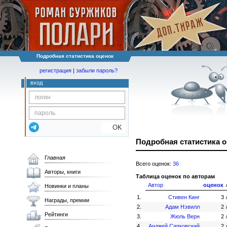
Подробная статистика оценок
регистрация
|
забыли пароль?
вход
OK
Подробная статистика 
Главная
Всего оценок:
36
Авторы, книги
Таблица оценок по авторам
Автор
оценок
Новинки и планы
1.
Стивен Кинг
3
Награды, премии
2.
Адам Нэвилл
2
Рейтинги
3.
Жюль Верн
2
4.
Анджей Сапковский
2