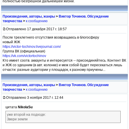
полностью безгрешной дальнейшей жизни.
Произведения, авторы, жанры
>
Виктор Точинов. Обсуждение
творчества
>
к сообщению
Отправлено 17 декабря 2017 г. 18:57
После трехлетнего отсутствия возвращаюсь в блогосферу
новый ЖЖ
https://victor-tochinov.livejournal.com/
Группа ВК (официальная)
https://vk.com/victortochinov
Кто имеет соотв. аккаунты и интересуется -- присоединяйтесь. Контент ВК
и ЖЖ со здешним (в авт. колонке) и меж собой будет пересекаться лишь
отчасти: разные аудитории у площадок, к разному приучены...
Произведения, авторы, жанры
>
Виктор Точинов. Обсуждение
творчества
>
к сообщению
Отправлено 3 ноября 2017 г. 12:44
цитата
NikolaSu
уже второй на подходе:
Звери земли