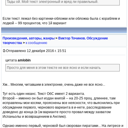
Тады ой. Мой текст электронный и вряд ли правильный.
Если текст лежал без картинки-обложки или обложка была с кораблем и
лодкой -- 99 процентов, что 1й вариант
Произведения, авторы, жанры
>
Виктор Точинов. Обсуждение
творчества
>
к сообщению
Отправлено 12 декабря 2016 г. 15:51
цитата
amlobin
Просто для меня в этом тексте не все ясно и если начать
Хм... Многим, читавшим в электронке, очень даже не все ясно...
Тут есть один нюанс. Текст ОбС имеет 2 варианта.
Второй -- именно он был издан книгой -- на 20-25 проц. длиннее, там
исправлены мои косяки, прояснены все неясности, что выяснились при
обсуждении первого, чернового варианта в и-нете, расследование
доведено до конца (в 1м варианте просто провал между захватом
Испаньолы и возвращением в Англию).
Однако именно первый, черновой был сворован пиратами... На литресе и