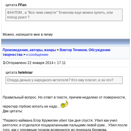
цитата
FFan
ФАНТОМ , а "Все лики смерти" Точинова еще можно купить, или
поезд ушел ?
Можно, напишите мне в личку
Произведения, авторы, жанры
>
Виктор Точинов. Обсуждение
творчества
>
к сообщению
Отправлено 22 января 2014 г. 17:11
цитата
heleknar
Откуда деньги у народного мстителя? Кто ему платит, и за что?
Правильный вопрос. Но ответ в тексте, причем недалеко от поверхности,
чересчур глубоко копать не надо...
Две цитаты:
"Первого каймана Егор Кружилин убил три дня спустя. Убил как учил
рептолог, и отделался поцарапанными пальцами левой руки... Убил после
того, как с огромным трудом дозвонился до генерала Кромова,