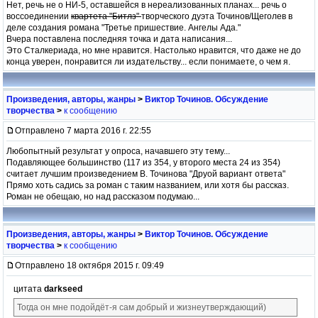
Нет, речь не о НИ-5, оставшейся в нереализованных планах... речь о
воссоединении
квартета "Битлз"
творческого дуэта Точинов/Щеголев в
деле создания романа "Третье пришествие. Ангелы Ада."
Вчера поставлена последняя точка и дата написания...
Это Сталкериада, но мне нравится. Настолько нравится, что даже не до
конца уверен, понравится ли издательству... если понимаете, о чем я.
Произведения, авторы, жанры
>
Виктор Точинов. Обсуждение
творчества
>
к сообщению
Отправлено 7 марта 2016 г. 22:55
Любопытный результат у опроса, начавшего эту тему...
Подавляющее большинство (117 из 354, у второго места 24 из 354)
считает лучшим произведением В. Точинова "Друой вариант ответа"
Прямо хоть садись за роман с таким названием, или хотя бы рассказ.
Роман не обещаю, но над рассказом подумаю...
Произведения, авторы, жанры
>
Виктор Точинов. Обсуждение
творчества
>
к сообщению
Отправлено 18 октября 2015 г. 09:49
цитата
darkseed
Тогда он мне подойдёт-я сам добрый и жизнеутверждающий)