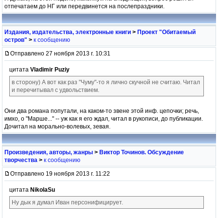
отпечатаем до НГ или передвинется на послепраздники.
Издания, издательства, электронные книги
>
Проект "Обитаемый
остров"
>
к сообщению
Отправлено 27 ноября 2013 г. 10:31
цитата
Vladimir Puziy
в сторону) А вот как раз "Чуму"-то я лично скучной не считаю. Читал
и перечитывал с удвольствием.
Они два романа попутали, на каком-то звене этой инф. цепочки; речь,
имхо, о "Марше..." -- уж как я его ждал, читал в рукописи, до публикации.
Дочитал на морально-волевых, зевая.
Произведения, авторы, жанры
>
Виктор Точинов. Обсуждение
творчества
>
к сообщению
Отправлено 19 ноября 2013 г. 11:22
цитата
NikolaSu
Ну дык я думал Иван персонифицирует.