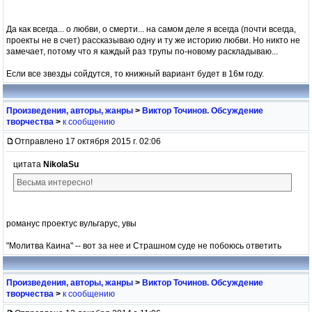
Да как всегда... о любви, о смерти... на самом деле я всегда (почти всегда,
проекты не в счет) рассказываю одну и ту же историю любви. Но никто не
замечает, потому что я каждый раз трупы по-новому раскладываю...
Если все звезды сойдутся, то книжный вариант будет в 16м году.
Произведения, авторы, жанры
>
Виктор Точинов. Обсуждение
творчества
>
к сообщению
Отправлено 17 октября 2015 г. 02:06
цитата
NikolaSu
Весьма интересно!
романус проектус вульгарус, увы
"Молитва Каина" -- вот за нее и Страшном суде не побоюсь ответить
Произведения, авторы, жанры
>
Виктор Точинов. Обсуждение
творчества
>
к сообщению