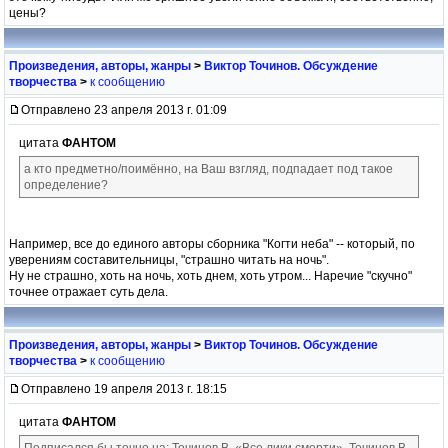
цены?
Произведения, авторы, жанры
>
Виктор Точинов. Обсуждение
творчества
>
к сообщению
Отправлено 23 апреля 2013 г. 01:09
цитата
ФАНТОМ
а кто предметно/поимённо, на Ваш взгляд, подпадает под такое
определение?
Например, все до единого авторы сборника "Когти неба" -- который, по
уверениям составительницы, "страшно читать на ночь".
Ну не страшно, хоть на ночь, хоть днем, хоть утром... Наречие "скучно"
точнее отражает суть дела.
Произведения, авторы, жанры
>
Виктор Точинов. Обсуждение
творчества
>
к сообщению
Отправлено 19 апреля 2013 г. 18:15
цитата
ФАНТОМ
Подписался бы точно на: Точинов В. «Все лики смерти», Точинов В.