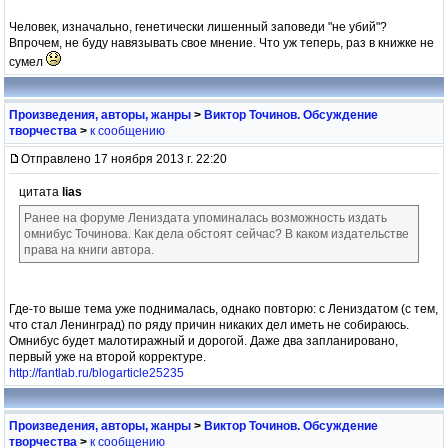
Человек, изначально, генетически лишенный заповеди "не убий"?
Впрочем, не буду навязывать свое мнение. Что уж теперь, раз в книжке не
сумел
Произведения, авторы, жанры
>
Виктор Точинов. Обсуждение
творчества
>
к сообщению
Отправлено 17 ноября 2013 г. 22:20
цитата
lias
Ранее на форуме Лениздата упоминалась возможность издать
омнибус Точинова. Как дела обстоят сейчас? В каком издательстве
права на книги автора.
Где-то выше тема уже поднималась, однако повторю: с Лениздатом (с тем,
что стал Ленинград) по ряду причин никаких дел иметь не собираюсь.
Омнибус будет малотиражный и дорогой. Даже два запланировано,
первый уже на второй корректуре.
http://fantlab.ru/blogarticle25235
Произведения, авторы, жанры
>
Виктор Точинов. Обсуждение
творчества
>
к сообщению