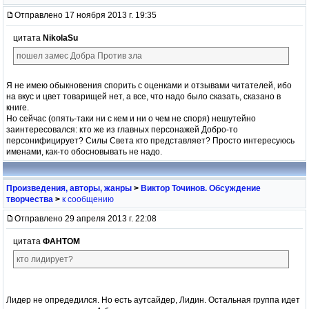
Отправлено 17 ноября 2013 г. 19:35
цитата
NikolaSu
пошел замес Добра Против зла
Я не имею обыкновения спорить с оценками и отзывами читателей, ибо
на вкус и цвет товарищей нет, а все, что надо было сказать, сказано в
книге.
Но сейчас (опять-таки ни с кем и ни о чем не споря) нешутейно
заинтересовался: кто же из главных персонажей Добро-то
персонифицирует? Силы Света кто представляет? Просто интересуюсь
именами, как-то обосновывать не надо.
Произведения, авторы, жанры
>
Виктор Точинов. Обсуждение
творчества
>
к сообщению
Отправлено 29 апреля 2013 г. 22:08
цитата
ФАНТОМ
кто лидирует?
Лидер не опредедился. Но есть аутсайдер, Лидин. Остальная группа идет