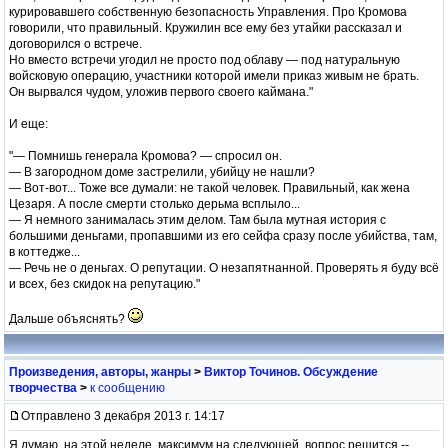
курировавшего собственную безопасность Управления. Про Кромова
говорили, что правильный. Кружилин все ему без утайки рассказал и
договорился о встрече.
Но вместо встречи угодил не просто под облаву — под натуральную
войсковую операцию, участники которой имели приказ живым не брать.
Он вырвался чудом, уложив первого своего каймана."
И еще:
"— Помнишь генерала Кромова? — спросил он.
— В загородном доме застрелили, убийцу не нашли?
— Вот-вот... Тоже все думали: не такой человек. Правильный, как жена
Цезаря. А после смерти столько дерьма всплыло...
— Я немного занималась этим делом. Там была мутная история с
большими деньгами, пропавшими из его сейфа сразу после убийства, там,
в коттедже...
— Речь не о деньгах. О репутации. О незапятнанной. Проверять я буду всё
и всех, без скидок на репутацию."
Дальше объяснять?
Произведения, авторы, жанры
>
Виктор Точинов. Обсуждение
творчества
>
к сообщению
Отправлено 3 декабря 2013 г. 14:17
Я думаю, на этой неделе, максимум на следующей, вопрос решится --