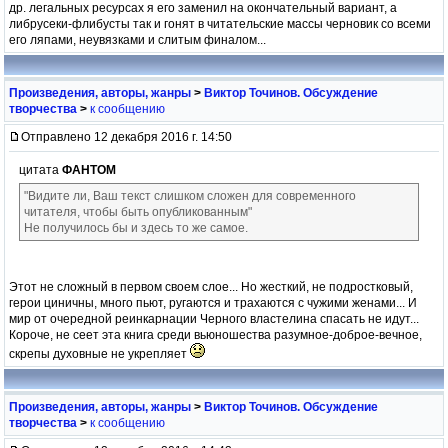
др. легальных ресурсах я его заменил на окончательный вариант, а
либрусеки-флибусты так и гонят в читательские массы черновик со всеми
его ляпами, неувязками и слитым финалом...
Произведения, авторы, жанры
>
Виктор Точинов. Обсуждение
творчества
>
к сообщению
Отправлено 12 декабря 2016 г. 14:50
цитата
ФАНТОМ
"Видите ли, Ваш текст слишком сложен для современного
читателя, чтобы быть опубликованным"
Не получилось бы и здесь то же самое.
Этот не сложный в первом своем слое... Но жесткий, не подростковый,
герои циничны, много пьют, ругаются и трахаются с чужими женами... И
мир от очередной реинкарнации Черного властелина спасать не идут...
Короче, не сеет эта книга среди вьюношества разумное-доброе-вечное,
скрепы духовные не укрепляет
Произведения, авторы, жанры
>
Виктор Точинов. Обсуждение
творчества
>
к сообщению