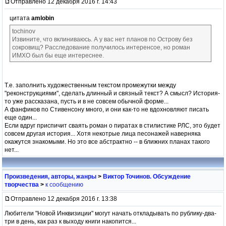
Отправлено 12 декабря 2016 г. 14:43
цитата
amlobin
tochinov
Извините, что вклиниваюсь. А у вас нет планов по Острову без
сокровищ? Расследование получилось интеренсое, но роман
ИМХО был бы еще интереснее.
Т.е. заполнить художественным текстом промежутки между
"реконструкциями", сделать длинный и связный текст? А смысл? История-
то уже рассказана, пусть и в не совсем обычной форме...
А фанфиков по Стивенсону много, и они как-то не вдохновляют писать
еще один...
Если вдруг приспичит сваять роман о пиратах в стилистике РЛС, это будет
совсем другая история... Хотя некотрые лица песонажей наверняка
окажутся знакомыми. Но это все абстрактно -- в ближних планах такого
нет...
Произведения, авторы, жанры
>
Виктор Точинов. Обсуждение
творчества
>
к сообщению
Отправлено 12 декабря 2016 г. 13:38
Любители "Новой Инквизиции" могут начать откладывать по рублику-два-
три в день, как раз к выходу книги накопится...