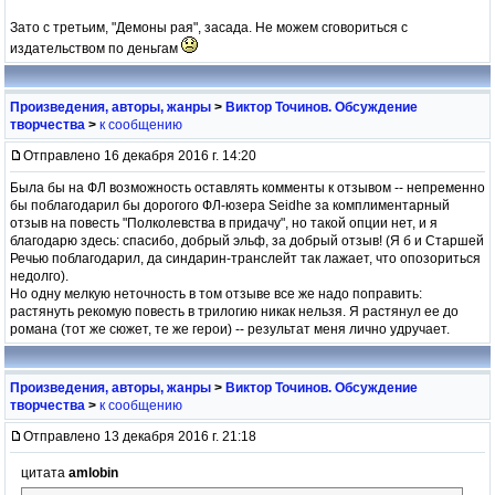
Зато с третьим, "Демоны рая", засада. Не можем сговориться с
издательством по деньгам
Произведения, авторы, жанры
>
Виктор Точинов. Обсуждение
творчества
>
к сообщению
Отправлено 16 декабря 2016 г. 14:20
Была бы на ФЛ возможность оставлять комменты к отзывом -- непременно
бы поблагодарил бы дорогого ФЛ-юзера Seidhe за комплиментарный
отзыв на повесть "Полколевства в придачу", но такой опции нет, и я
благодарю здесь: спасибо, добрый эльф, за добрый отзыв! (Я б и Старшей
Речью поблагодарил, да синдарин-транслейт так лажает, что опозориться
недолго).
Но одну мелкую неточность в том отзыве все же надо поправить:
растянуть рекомую повесть в трилогию никак нельзя. Я растянул ее до
романа (тот же сюжет, те же герои) -- результат меня лично удручает.
Произведения, авторы, жанры
>
Виктор Точинов. Обсуждение
творчества
>
к сообщению
Отправлено 13 декабря 2016 г. 21:18
цитата
amlobin