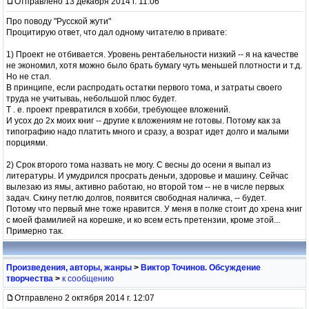
Отправлено 13 декабря 2014 г. 11:06
Про поводу "Русской жути"
Процитирую ответ, что дал одному читателю в привате:
1) Проект не отбивается. Уровень рентабельности низкий -- я на качестве
не экономил, хотя можно было брать бумагу чуть меньшей плотности и т.д.
Но не стал.
В принципе, если распродать остатки первого тома, и затраты своего
труда не учитываь, небольшой плюс будет.
Т . е. проект превратился в хобби, требующее вложений.
И усох до 2х моих книг -- другие к вложениям не готовы. Потому как за
типографию надо платить много и сразу, а возрат идет долго и малыми
порциями.
2) Срок второго тома назвать не могу. С весны до осени я выпал из
литературы. И умудрился просрать деньги, здоровье и машину. Сейчас
вылезаю из ямы, активно работаю, но второй том -- не в числе первых
задач. Скину петлю долгов, появится свободная наличка, -- будет.
Потому что первый мне тоже нравится. У меня в полке стоит до хрена книг
с моей фамилией на корешке, и ко всем есть претензии, кроме этой...
Примерно так.
Произведения, авторы, жанры
>
Виктор Точинов. Обсуждение
творчества
>
к сообщению
Отправлено 2 октября 2014 г. 12:07