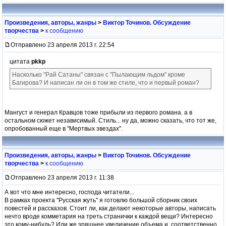
Произведения, авторы, жанры
>
Виктор Точинов. Обсуждение
творчества
>
к сообщению
Отправлено 23 апреля 2013 г. 22:54
цитата
pkkp
Насколько "Рай Сатаны" связан с "Пылающим льдом" кроме
Багирова? И написан ли он в том же стиле, что и первый роман?
Мангуст и генерал Кравцов тоже прибыли из первого романа. а в
остальном сюжет независимый. Стиль... ну да, можно сказать, что тот же,
опробованный еще в "Мертвых звездах".
Произведения, авторы, жанры
>
Виктор Точинов. Обсуждение
творчества
>
к сообщению
Отправлено 23 апреля 2013 г. 11:38
А вот что мне интересно, господа читатели...
В рамках проекта "Русская жуть" я готовлю большой сборник своих
повестей и рассказов. Стоит ли, как делают некоторые авторы, написать
нечто вроде комметария на треть странички к каждой вещи? Интересно
это кому-нибудь? Или же зряшнее увеличение объема и, соответственно,