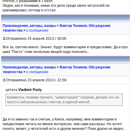
плотно, с разрывами в 1 балл.
Лидин, как я понимаю, никак это дело среди своих читателей не
ракламировал, потому и отстал.
Произведения, авторы, жанры
>
Виктор Точинов. Обсуждение
творчества
>
к сообщению
Отправлено 25 апреля 2013 г. 00:00
Все за, против никого. Значит, будут комментарии и предисловие. Да и про
цикл "Пасть" тоже несколько вещей надо пояснить...
Произведения, авторы, жанры
>
Виктор Точинов. Обсуждение
творчества
>
к сообщению
Отправлено 23 апреля 2013 г. 22:59
цитата
Vladimir Puziy
Комменты, помимо прочего, "цементируют" сборник, делают его не
просто набором разных текстов, а единой книгой.
Да я-то именно так и считаю, у Кинга, например, мне комментарии и
предисловие читать не менее интересно, чем сами рассказы. Но хотел
понять: может, у читателей есть и другие мнения? Пока других не видно...