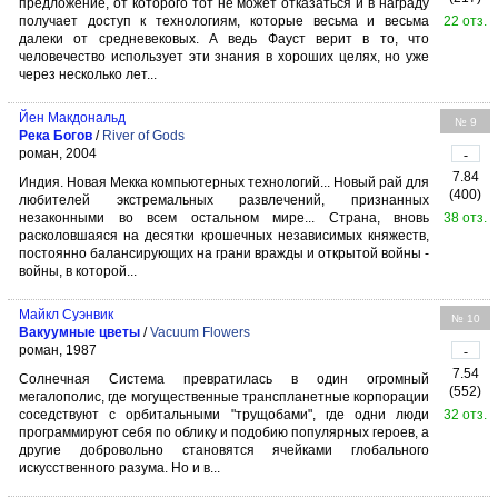
предложение, от которого тот не может отказаться и в награду
получает доступ к технологиям, которые весьма и весьма
22 отз.
далеки от средневековых. А ведь Фауст верит в то, что
человечество использует эти знания в хороших целях, но уже
через несколько лет...
Йен Макдональд
№ 9
Река Богов
/
River of Gods
роман, 2004
-
7.84
Индия. Новая Мекка компьютерных технологий... Новый рай для
(400)
любителей экстремальных развлечений, признанных
незаконными во всем остальном мире... Страна, вновь
38 отз.
расколовшаяся на десятки крошечных независимых княжеств,
постоянно балансирующих на грани вражды и открытой войны -
войны, в которой...
Майкл Суэнвик
№ 10
Вакуумные цветы
/
Vacuum Flowers
роман, 1987
-
7.54
Солнечная Система превратилась в один огромный
(552)
мегалополис, где могущественные транспланетные корпорации
соседствуют с орбитальными "трущобами", где одни люди
32 отз.
программируют себя по облику и подобию популярных героев, а
другие добровольно становятся ячейками глобального
искусственного разума. Но и в...