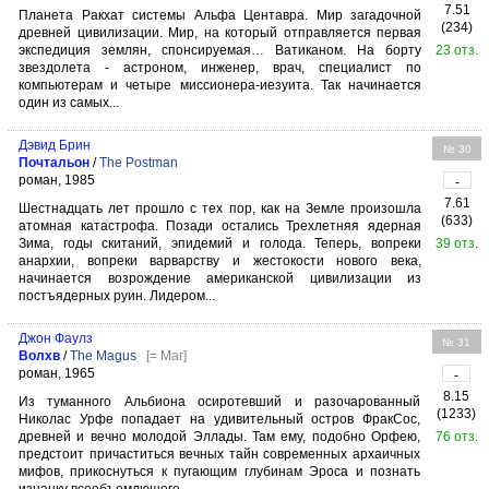
7.51
Планета Ракхат системы Альфа Центавра. Мир загадочной
(234)
древней цивилизации. Мир, на который отправляется первая
экспедиция землян, спонсируемая… Ватиканом. На борту
23 отз.
звездолета - астроном, инженер, врач, специалист по
компьютерам и четыре миссионера-иезуита. Так начинается
один из самых...
Дэвид Брин
№ 30
Почтальон
/
The Postman
роман, 1985
-
7.61
Шестнадцать лет прошло с тех пор, как на Земле произошла
(633)
атомная катастрофа. Позади остались Трехлетняя ядерная
Зима, годы скитаний, эпидемий и голода. Теперь, вопреки
39 отз.
анархии, вопреки варварству и жестокости нового века,
начинается возрождение американской цивилизации из
постъядерных руин. Лидером...
Джон Фаулз
№ 31
Волхв
/
The Magus
[= Маг]
роман, 1965
-
8.15
Из туманного Альбиона осиротевший и разочарованный
(1233)
Николас Урфе попадает на удивительный остров ФракСос,
древней и вечно молодой Эллады. Там ему, подобно Орфею,
76 отз.
предстоит причаститься вечных тайн современных архаичных
мифов, прикоснуться к пугающим глубинам Эроса и познать