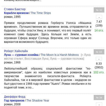
изнанку всеобъемлющего...
Стивен Бакстер
№ 32
Корабли времени
/
The Time Ships
роман, 1995
-
7.47
Прямое продолжение романа Герберта Уэллса «Машина
(109)
времени». Путешественник во времени вновь отправляется в
будущее, чтобы спасти Уину, и понимает, что его первый полёт
14 отз.
изменил само будущее. Здесь больше нет Земли, а есть
огромная Сфера вокруг Солнца. Впрочем, это только один из
вариантов возможного будущего.
Роберт Хайнлайн
№ 33
Луна — суровая хозяйка
/
The Moon Is a Harsh Mistress
[= Луна
жёстко стелет; Восставшая Луна; Луна — суровая госпожа]
-
роман, 1966
8.33
(2802)
Любопытнейший образец социальной фантастики "по-
американски", один из наиболее известных романов как в
102 отз.
творчестве знаменитого писателя-фантаста Роберта
Хайнлайна, так и в мировой фантастике в целом - недаром он
был удостоен в 1966 году премии "Хьюго". Роман необычен и по
поднятой теме, и по...
Джеффри Форд
№ 34
Год призраков
/
The Shadow Year
роман, 2008
-