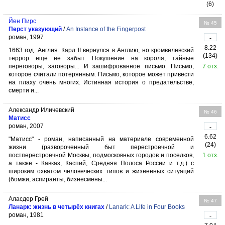
(6)
Йен Пирс
№ 45
Перст указующий
/
An Instance of the Fingerpost
роман, 1997
-
8.22
1663 год. Англия. Карл II вернулся в Англию, но кромвелевский
(134)
террор еще не забыт. Покушение на короля, тайные
переговоры, заговоры... И зашифрованное письмо. Письмо,
7 отз.
которое считали потерянным. Письмо, которое может привести
на плаху очень многих. Истинная история о предательстве,
смерти и...
Александр Иличевский
№ 46
Матисс
роман, 2007
-
6.62
"Матисс" - роман, написанный на материале современной
(24)
жизни (развороченный быт перестроечной и
постперестроечной Москвы, подмосковных городов и поселков,
1 отз.
а также - Кавказ, Каспий, Средняя Полоса России и т.д.) с
широким охватом человеческих типов и жизненных ситуаций
(бомжи, аспиранты, бизнесмены...
Аласдер Грей
№ 47
Ланарк: жизнь в четырёх книгах
/
Lanark: A Life in Four Books
роман, 1981
-