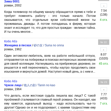
Зима 0001
роман, 2002
-
7.54
Когда телевизор по общему каналу обращается прямо к тебе и
(138)
требует поменять работу - это только начало. Потом
оказывается, что отдельные куски собственной жизни ты
4 отз.
проживаешь дважды. А потом попадаешь в фирму, которая
знает и исследует то, что для простых граждан - великая тайна.
И ты очень многое...
Кобо Абэ
№ 22
Женщина в песках
/
砂の女 / Suna no onna
роман, 1962
-
8.07
Один энтомолог-любитель, взяв на работе небольшой отпуск,
(1020)
отправляется на побережье в поисках интересных экземпляров
для своей коллекции. Наткнувшись на прибрежную деревню, он
45 отз.
решается в ней переночевать, чтобы наутро продолжить свои
изыскания и вернуться домой. Наступил новый день, а с ним и...
Кобо Абэ
№ 23
Чужое лицо
/
他人の顔 / Tanin no kao
роман, 1964
-
7.77
Что делать, если жестокая судьба лишила вас лица? С такой
(433)
проблемой сталкивается главный герой романа. Он находит, как
ему кажется, идеальный выход - надо использовать чье-то
7 отз.
другое! Однако он и не подозревает, с какими трудностями ему