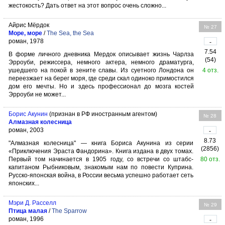
жестокость? Дать ответ на этот вопрос очень сложно...
Айрис Мёрдок
№ 27
Море, море
/
The Sea, the Sea
роман, 1978
-
7.54
В форме личного дневника Мердок описывает жизнь Чарлза
(54)
Эрроуби, режиссера, немного актера, немного драматурга,
ушедшего на покой в зените славы. Из суетного Лондона он
4 отз.
переезжает на берег моря, где среди скал одиноко примостился
дом его мечты. Но и здесь профессионал до мозга костей
Эрроуби не может...
Борис Акунин
(признан в РФ иностранным агентом)
№ 28
Алмазная колесница
роман, 2003
-
8.73
"Алмазная колесница" — книга Бориса Акунина из серии
(2856)
«Приключения Эраста Фандорина». Книга издана в двух томах.
Первый том начинается в 1905 году, со встречи со штабс-
80 отз.
капитаном Рыбниковым, знакомым нам по повести Куприна.
Русско-японская война, в России весьма успешно работает сеть
японских...
Мэри Д. Расселл
№ 29
Птица малая
/
The Sparrow
роман, 1996
-