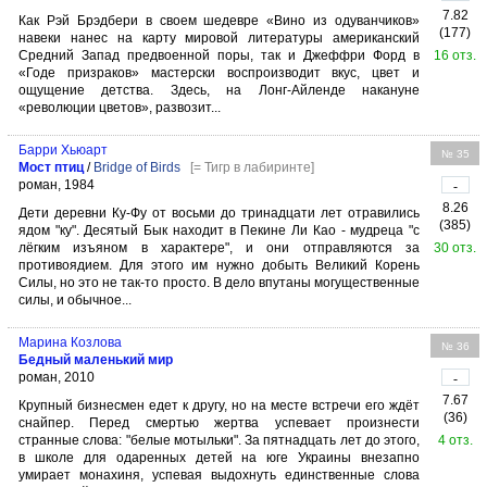
7.82
Как Рэй Брэдбери в своем шедевре «Вино из одуванчиков»
(177)
наве­ки нанес на карту мировой литературы американский
Средний Запад предвоенной поры, так и Джеффри Форд в
16 отз.
«Годе призраков» мастер­ски воспроизводит вкус, цвет и
ощущение детства. Здесь, на Лонг-Айленде накануне
«революции цветов», развозит...
Барри Хьюарт
№ 35
Мост птиц
/
Bridge of Birds
[= Тигр в лабиринте]
роман, 1984
-
8.26
Дети деревни Ку-Фу от восьми до тринадцати лет отравились
(385)
ядом "ку". Десятый Бык находит в Пекине Ли Као - мудреца "с
лёгким изъяном в характере", и они отправляются за
30 отз.
противоядием. Для этого им нужно добыть Великий Корень
Силы, но это не так-то просто. В дело впутаны могущественные
силы, и обычное...
Марина Козлова
№ 36
Бедный маленький мир
роман, 2010
-
7.67
Крупный бизнесмен едет к другу, но на месте встречи его ждёт
(36)
снайпер. Перед смертью жертва успевает произнести
странные слова: "белые мотыльки". За пятнадцать лет до этого,
4 отз.
в школе для одаренных детей на юге Украины внезапно
умирает монахиня, успевая выдохнуть единственные слова