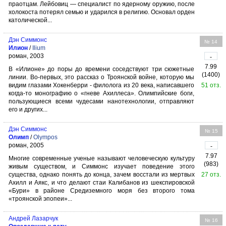
праотцам. Лейбовиц — специалист по ядерному оружию, после
холокоста потерял семью и ударился в религию. Основал орден
католической...
Дэн Симмонс
№ 14
Илион
/
Ilium
роман, 2003
-
7.99
В «Илионе» до поры до времени соседствуют три сюжетные
(1400)
линии. Во-первых, это рассказ о Троянской войне, которую мы
видим глазами Хокенберри - филолога из 20 века, написавшего
51 отз.
когда-то монографию о «гневе Ахиллеса». Олимпийские боги,
пользующиеся всеми чудесами нанотехнологии, отправляют
его и других...
Дэн Симмонс
№ 15
Олимп
/
Olympos
роман, 2005
-
7.97
Многие современные ученые называют человеческую культуру
(983)
живым существом, и Симмонс изучает поведение этого
существа, однако понять до конца, зачем восстали из мертвых
27 отз.
Ахилл и Аякс, и что делают стаи Калибанов из шекспировской
«Бури» в районе Средиземного моря без второго тома
«троянской эпопеи»...
Андрей Лазарчук
№ 16