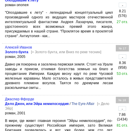
Опоздавшие к лету
роман-эпопея
-
8.21
"Опоздавшие к лету" - легендарный концептуальный цикл
(576)
произведений одного из ведущих мастеров отечественной
интеллектуальной фантастики Андрея Лазарчука, писателя,
27 отз.
удостоенного всех возможных премий этого жанра,
присуждаемых в нашей стране. "Проклятое время в проклятой
стране". Антиутопия - как...
Алексей Иванов
№ 17
Золото бунта
[= Золото бунта, или Вниз по реке теснин]
роман, 2005
-
8.36
Давно уж покорена и заселена пермская земля. Стоят на Урале
(958)
заводы и прииски, отнимая богатства земные на благо и
процветание Империи. Каждую весну идут по реке Чусовой
53 отз.
железные караваны. Мало осталось в живых представителей
древнего племени вогулов. Таятся по дремучим лесам
раскольничьи скиты...
Джаспер Ффорде
№ 18
Дело Джен, или Эйра немилосердия
/
The Eyre Affair
[= Дело
Эйр]
-
роман, 2001
7.86
(1434)
В мире, где живет главная героиня "Эйры немилосердия", по-
прежнему существует Российская империя, зато Великая
81 отз.
Британия развалилась и вот уже более чем сто лет