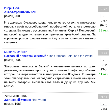
Игорь Поль
№ 42
Ангел-хранитель 320
роман, 2005
-
7.97
И в далеком будущем, когда человечество освоило множество
(698)
миров, самой востребованной профессией осталось ремесло
солдата. Выходец с русскоязычной планеты Сергей Петровский
38 отз.
на своей шкуре испытал все прелести армейской жизни. За
короткий срок он прошел нелегкий путь от мягкотелого наивного
студента...
Мишель Фейбер
№ 43
Багровый лепесток и белый
/
The Crimson Petal and the White
роман, 2002
-
8.12
"Багровый лепесток и белый" - несентиментальная история
(97)
девятнадцатилетней проститутки по имени Конфетка, события
которой разворачиваются в викторианском Лондоне. В центре
11 отз.
этой "мелодрамы без мелодрам" - стремление юной женщины
не быть товаром, вырвать свое тело и душу из трущоб. Мы
близко...
Уильям Кеннеди
№ 44
Железный бурьян
/
Ironweed
роман, 1983
-
7.83