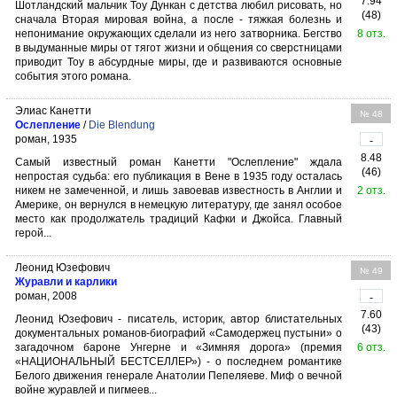
7.94
Шотландский мальчик Тоу Дункан с детства любил рисовать, но
(48)
сначала Вторая мировая война, а после - тяжкая болезнь и
непонимание окружающих сделали из него затворника. Бегство
8 отз.
в выдуманные миры от тягот жизни и общения со сверстницами
приводит Тоу в абсурдные миры, где и развиваются основные
события этого романа.
Элиас Канетти
№ 48
Ослепление
/
Die Blendung
роман, 1935
-
8.48
Самый известный роман Канетти "Ослепление" ждала
(46)
непростая судьба: его публикация в Вене в 1935 году осталась
никем не замеченной, и лишь завоевав известность в Англии и
2 отз.
Америке, он вернулся в немецкую литературу, где занял особое
место как продолжатель традиций Кафки и Джойса. Главный
герой...
Леонид Юзефович
№ 49
Журавли и карлики
роман, 2008
-
7.60
Леонид Юзефович - писатель, историк, автор блистательных
(43)
документальных романов-биографий «Самодержец пустыни» о
загадочном бароне Унгерне и «Зимняя дорога» (премия
6 отз.
«НАЦИОНАЛЬНЫЙ БЕСТСЕЛЛЕР») - о последнем романтике
Белого движения генерале Анатолии Пепеляеве. Миф о вечной
войне журавлей и пигмеев...