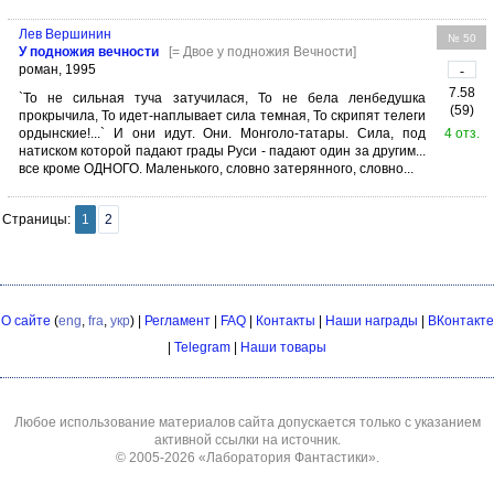
Лев Вершинин
№ 50
У подножия вечности
[= Двое у подножия Вечности]
роман, 1995
-
7.58
`То не сильная туча затучилася, То не бела ленбедушка
(59)
прокрычила, То идет-наплывает сила темная, То скрипят телеги
ордынские!...` И они идут. Они. Монголо-татары. Сила, под
4 отз.
натиском которой падают грады Руси - падают один за другим...
все кроме ОДНОГО. Маленького, словно затерянного, словно...
Страницы:
1
2
О сайте
(
eng
,
fra
,
укр
) |
Регламент
|
FAQ
|
Контакты
|
Наши награды
|
ВКонтакте
|
Telegram
|
Наши товары
Любое использование материалов сайта допускается только с указанием
активной ссылки на источник.
© 2005-2026
«Лаборатория Фантастики»
.