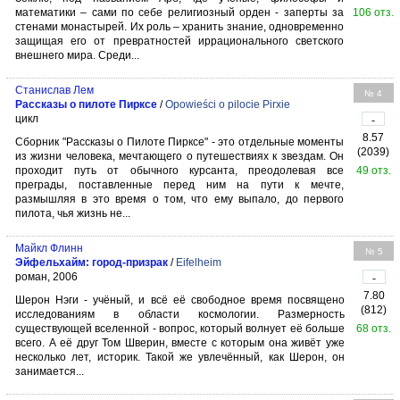
математики – сами по себе религиозный орден - заперты за
106 отз.
стенами монастырей. Их роль – хранить знание, одновременно
защищая его от превратностей иррационального светского
внешнего мира. Среди...
Станислав Лем
№ 4
Рассказы о пилоте Пирксе
/
Opowieści o pilocie Pirxie
цикл
-
8.57
Сборник "Рассказы о Пилоте Пирксе" - это отдельные моменты
(2039)
из жизни человека, мечтающего о путешествиях к звездам. Он
проходит путь от обычного курсанта, преодолевая все
49 отз.
преграды, поставленные перед ним на пути к мечте,
размышляя в это время о том, что ему выпало, до первого
пилота, чья жизнь не...
Майкл Флинн
№ 5
Эйфельхайм: город-призрак
/
Eifelheim
роман, 2006
-
7.80
Шерон Нэги - учёный, и всё её свободное время посвящено
(812)
исследованиям в области космологии. Размерность
существующей вселенной - вопрос, который волнует её больше
68 отз.
всего. А её друг Том Шверин, вместе с которым она живёт уже
несколько лет, историк. Такой же увлечённый, как Шерон, он
занимается...