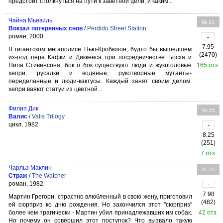
предстоит столкнуться на пути к заветной цели, и каким...
Чайна Мьевиль
№ 24
Вокзал потерянных снов
/
Perdido Street Station
роман, 2000
-
7.95
В гигантском мегаполисе Нью-Кробюзон, будто бы вышедшем
(2470)
из-под пера Кафки и Диккенса при посредничестве Босха и
Нила Стивенсона, бок о бок существуют люди и жукоголовые
165 отз.
хепри, русалки и водяные, рукотворные мутанты-
переделанные и люди-кактусы. Каждый занят своим делом:
хепри ваяют статуи из цветной...
Филип Дик
№ 25
Валис
/
Valis Trilogy
цикл, 1982
-
8.25
(251)
7 отз.
Чарльз Маклин
№ 26
Страж
/
The Watcher
роман, 1982
-
7.98
Мартин Грегори, страстно влюбленный в свою жену, приготовил
(482)
ей сюрприз ко дню рождения. Но закончился этот "сюрприз"
более чем трагически - Мартин убил принадлежавших им собак.
42 отз.
Но почему он совершил этот поступок? Что вызвало такую