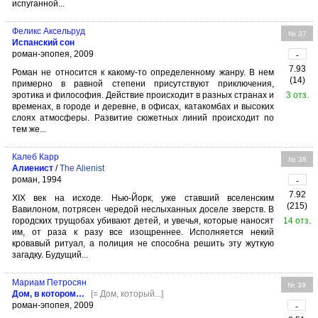
испуганной...
Феликс Аксельруд
№ 37
Испанский сон
роман-эпопея, 2009
-
7.93
Роман не относится к какому-то определенному жанру. В нем
(14)
примерно в равной степени присутствуют приключения,
эротика и философия. Действие происходит в разных странах и
3 отз.
временах, в городе и деревне, в офисах, катакомбах и высоких
слоях атмосферы. Развитие сюжетных линий происходит по
тем же...
Калеб Карр
№ 38
Алиенист
/
The Alienist
роман, 1994
-
7.92
XIX век на исходе. Нью-Йорк, уже ставший вселенским
(215)
Вавилоном, потрясен чередой неслыханных доселе зверств. В
городских трущобах убивают детей, и увечья, которые наносят
14 отз.
им, от раза к разу все изощреннее. Исполняется некий
кровавый ритуал, а полиция не способна решить эту жуткую
загадку. Будущий...
Мариам Петросян
№ 39
Дом, в котором…
[= Дом, который...]
роман-эпопея, 2009
-