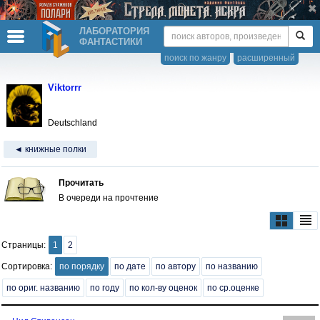
ЛАБОРАТОРИЯ
ФАНТАСТИКИ
поиск по жанру
расширенный
Viktorrr
Deutschland
◄ книжные полки
Прочитать
В очереди на прочтение
Страницы:
1
2
Сортировка:
по порядку
по дате
по автору
по названию
по ориг. названию
по году
по кол-ву оценок
по ср.оценке