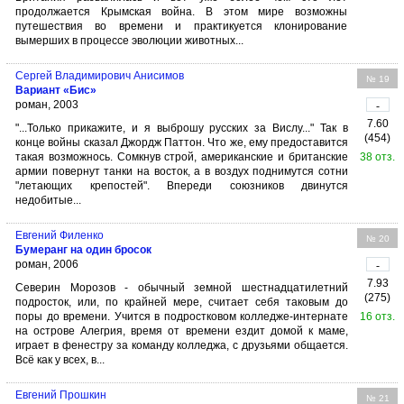
продолжается Крымская война. В этом мире возможны
путешествия во времени и практикуется клонирование
вымерших в процессе эволюции животных...
Сергей Владимирович Анисимов
№ 19
Вариант «Бис»
роман, 2003
-
7.60
"...Только прикажите, и я выброшу русских за Вислу..." Так в
(454)
конце войны сказал Джордж Паттон. Что же, ему предоставится
такая возможнось. Сомкнув строй, американские и британские
38 отз.
армии повернут танки на восток, а в воздух поднимутся сотни
"летающих крепостей". Впереди союзников двинутся
недобитые...
Евгений Филенко
№ 20
Бумеранг на один бросок
роман, 2006
-
7.93
Северин Морозов - обычный земной шестнадцатилетний
(275)
подросток, или, по крайней мере, считает себя таковым до
поры до времени. Учится в подростковом колледже-интернате
16 отз.
на острове Алегрия, время от времени ездит домой к маме,
играет в фенестру за команду колледжа, с друзьями общается.
Всё как у всех, в...
Евгений Прошкин
№ 21