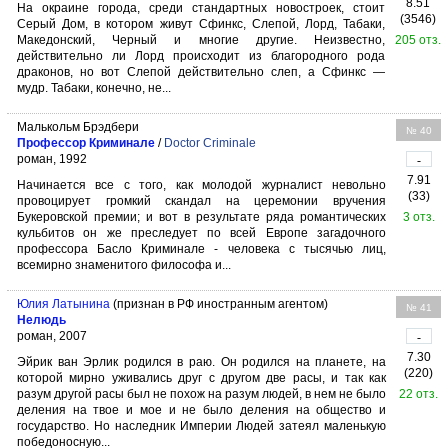
8.51
На окраине города, среди стандартных новостроек, стоит
(3546)
Серый Дом, в котором живут Сфинкс, Слепой, Лорд, Табаки,
Македонский, Черный и многие другие. Неизвестно,
205 отз.
действительно ли Лорд происходит из благородного рода
драконов, но вот Слепой действительно слеп, а Сфинкс —
мудр. Табаки, конечно, не...
Малькольм Брэдбери
№ 40
Профессор Криминале
/
Doctor Criminale
роман, 1992
-
7.91
Начинается все с того, как молодой журналист невольно
(33)
провоцирует громкий скандал на церемонии вручения
Букеровской премии; и вот в результате ряда романтических
3 отз.
кульбитов он же преследует по всей Европе загадочного
профессора Басло Криминале - человека с тысячью лиц,
всемирно знаменитого философа и...
Юлия Латынина
(признан в РФ иностранным агентом)
№ 41
Нелюдь
роман, 2007
-
7.30
Эйрик ван Эрлик родился в раю. Он родился на планете, на
(220)
которой мирно уживались друг с другом две расы, и так как
разум другой расы был не похож на разум людей, в нем не было
22 отз.
деления на твое и мое и не было деления на общество и
государство. Но наследник Империи Людей затеял маленькую
победоносную...