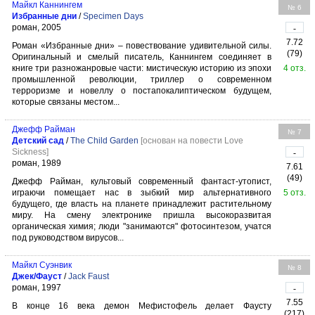
Майкл Каннингем
№ 6
Избранные дни
/
Specimen Days
роман, 2005
-
7.72
Роман «Избранные дни» – повествование удивительной силы.
(79)
Оригинальный и смелый писатель, Каннингем соединяет в
книге три разножанровые части: мистическую историю из эпохи
4 отз.
промышленной революции, триллер о современном
терроризме и новеллу о постапокалиптическом будущем,
которые связаны местом...
Джефф Райман
№ 7
Детский сад
/
The Child Garden
[основан на повести Love
Sickness]
-
роман, 1989
7.61
(49)
Джефф Райман, культовый современный фантаст-утопист,
играючи помещает нас в зыбкий мир альтернативного
5 отз.
будущего, где власть на планете принадлежит растительному
миру. На смену электронике пришла высокоразвитая
органическая химия; люди "занимаются" фотосинтезом, учатся
под руководством вирусов...
Майкл Суэнвик
№ 8
Джек/Фауст
/
Jack Faust
роман, 1997
-
7.55
В конце 16 века демон Мефистофель делает Фаусту
(217)