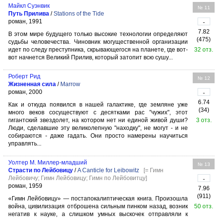
Майкл Суэнвик
№ 11
Путь Прилива
/
Stations of the Tide
роман, 1991
-
7.82
В этом мире будущего только высокие технологии определяют
(475)
судьбы человечества. Чиновник могущественной организации
идет по следу преступника, скрывающегося на планете, где вот-
32 отз.
вот начнется Великий Прилив, который затопит всю сушу...
Роберт Рид
№ 12
Жизненная сила
/
Marrow
роман, 2000
-
6.74
Как и откуда появился в нашей галактике, где земляне уже
(34)
много веков сосуществуют с десятками рас "чужих", этот
гигантский звездолет, на котором нет ни единой живой души?
3 отз.
Люди, сделавшие эту великолепную "находку", не могут - и не
собираются - даже гадать. Они просто намерены научиться
управлять...
Уолтер М. Миллер-младший
№ 13
Страсти по Лейбовицу
/
A Canticle for Leibowitz
[= Гимн
Лейбовичу; Гимн Лейбовицу; Гимн по Лейбовитцу]
-
роман, 1959
7.96
(911)
«Гимн Лейбовицу» — постапокалиптическая книга. Произошла
война, цивилизация отброшена сильным пинком назад, возник
50 отз.
негатив к науке, а слишком умных выскочек отправляли к