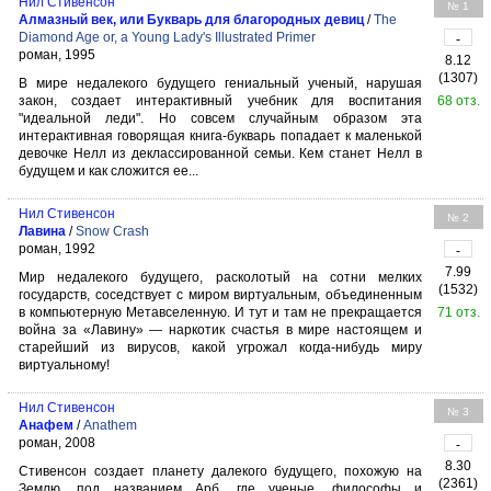
Нил Стивенсон
№ 1
Алмазный век, или Букварь для благородных девиц
/
The
Diamond Age or, a Young Lady's Illustrated Primer
-
роман, 1995
8.12
(1307)
В мире недалекого будущего гениальный ученый, нарушая
закон, создает интерактивный учебник для воспитания
68 отз.
"идеальной леди". Но совсем случайным образом эта
интерактивная говорящая книга-букварь попадает к маленькой
девочке Нелл из деклассированной семьи. Кем станет Нелл в
будущем и как сложится ее...
Нил Стивенсон
№ 2
Лавина
/
Snow Crash
роман, 1992
-
7.99
Мир недалекого будущего, расколотый на сотни мелких
(1532)
государств, соседствует с миром виртуальным, объединенным
в компьютерную Метавселенную. И тут и там не прекращается
71 отз.
война за «Лавину» — наркотик счастья в мире настоящем и
старейший из вирусов, какой угрожал когда-нибудь миру
виртуальному!
Нил Стивенсон
№ 3
Анафем
/
Anathem
роман, 2008
-
8.30
Стивенсон создает планету далекого будущего, похожую на
(2361)
Землю, под названием Арб, где ученые, философы и