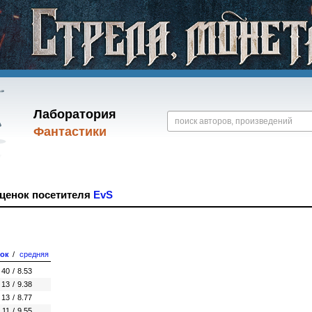
Лаборатория
Фантастики
оценок посетителя
EvS
ок
/
средняя
40
/
8.53
13
/
9.38
13
/
8.77
11
/
9.55