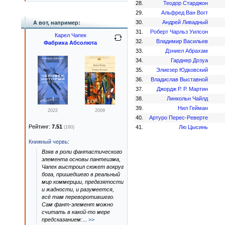
28.
Теодор Старджон
29.
Альфред Ван Вогт
30.
Андрей Ливадный
А вот, например:
31.
Роберт Чарльз Уилсон
Карел Чапек
32.
Владимир Васильев
Фабрика Абсолюта
33.
Дэниел Абрахам
34.
Гарднер Дозуа
35.
Элиезер Юдковский
36.
Владислав Выставной
37.
Джордж Р. Р. Мартин
38.
Линкольн Чайлд
39.
Нил Гейман
2022
2009
40.
Артуро Перес-Реверте
Рейтинг:
7.51
41.
Лю Цысинь
(160)
Книжный червь
:
Взяв в роли фантастического
элемента основы пантеизма,
Чапек выстроил сюжет вокруг
бога, пришедшего в реальный
мир коммерции, предвзятости
и жадности, и разумеется,
всё там переворотившего.
Сам фант-элемент можно
считать в какой-то мере
предсказанием:
...
>>