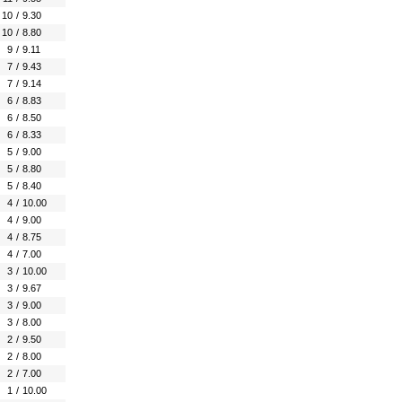
10
/
9.30
10
/
8.80
9
/
9.11
7
/
9.43
7
/
9.14
6
/
8.83
6
/
8.50
6
/
8.33
5
/
9.00
5
/
8.80
5
/
8.40
4
/
10.00
4
/
9.00
4
/
8.75
4
/
7.00
3
/
10.00
3
/
9.67
3
/
9.00
3
/
8.00
2
/
9.50
2
/
8.00
2
/
7.00
1
/
10.00