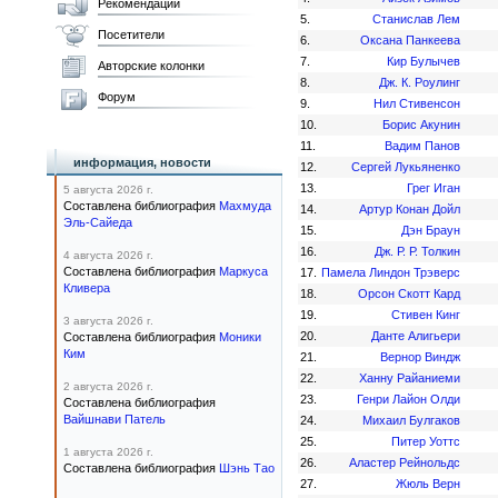
Рекомендации
5.
Станислав Лем
Посетители
6.
Оксана Панкеева
7.
Кир Булычев
Авторские колонки
8.
Дж. К. Роулинг
Форум
9.
Нил Стивенсон
10.
Борис Акунин
11.
Вадим Панов
информация, новости
12.
Сергей Лукьяненко
13.
Грег Иган
5 августа 2026 г.
Составлена библиография
Махмуда
14.
Артур Конан Дойл
Эль-Сайеда
15.
Дэн Браун
16.
Дж. Р. Р. Толкин
4 августа 2026 г.
Составлена библиография
Маркуса
17.
Памела Линдон Трэверс
Кливера
18.
Орсон Скотт Кард
19.
Стивен Кинг
3 августа 2026 г.
20.
Данте Алигьери
Составлена библиография
Моники
Ким
21.
Вернор Виндж
22.
Ханну Райаниеми
2 августа 2026 г.
23.
Генри Лайон Олди
Составлена библиография
Вайшнави Патель
24.
Михаил Булгаков
25.
Питер Уоттс
1 августа 2026 г.
26.
Аластер Рейнольдс
Составлена библиография
Шэнь Тао
27.
Жюль Верн