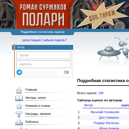
Подробная статистика оценок
регистрация
|
забыли пароль?
вход
OK
Подробная статистика 
Главная
Всего оценок:
199
Авторы, книги
Таблица оценок по авторам
Автор
оцен
Новинки и планы
1.
Василий Головачёв
Награды, премии
2.
Дэн Симмонс
Рейтинги
3.
Роджер Желязны
4.
Айзек Азимов