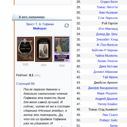
28.
Олден Белл
29.
Томас Лиготти
30.
Ким Ньюман
А вот, например:
31.
Стиг Ларссон
32.
Рэй Гартон
Эрнст Т. А. Гофман
Майорат
33.
Иэн Маклауд
34.
Дэвид Дж. Шоу
35.
Элизабет Хэнд
36.
Ф. Пол Вилсон
37.
Кейтлин Р. Кирнан
38.
Чайна Мьевиль
39.
Колин Уилсон
2025
2021
2020
40.
Джек Кетчам
41.
Дэниел Абрахам
Рейтинг:
8.1
(161)
42.
Тай Френк
43.
Джейсон Арнопп
Стронций 88
:
44.
Джефф Вандермеер
После первого давнего и
45.
Марк Лоуренс
довольно хаотичного чтения
Гофмана эта повесть была
46.
Андрей Дашков
для меня самой лучшей. И
47.
Питер Клайнс
сейчас, читая её же в составе
48.
Томас Олд Хьювелт
сборника «Ночные этюды», я
готов это повторить. Да,
49.
Люк Скалл
что-то из приёмов Гофмана
50.
Роберт Хейс
уже не удивляет. И
51.
Бром