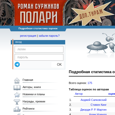
Подробная статистика оценок
регистрация
|
забыли пароль?
вход
OK
Подробная статистика 
Главная
Всего оценок:
175
Авторы, книги
Таблица оценок по авторам
Автор
оце
Новинки и планы
1.
Анджей Сапковский
Награды, премии
2.
Стивен Кинг
Рейтинги
3.
Джордж Р. Р. Мартин
4.
Адам Нэвилл