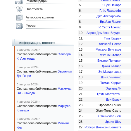
Рекомендации
5.
Яцек Пекара
Посетители
6.
Г. Ф. Лавкрафт
7.
Джо Аберкромби
Авторские колонки
8.
Брайан Ламли
Форум
9.
Р. Скотт Бэккер
10.
Аарон Дембски-Боуден
11.
Тим Каррэн
информация, новости
12.
Алексей Пехов
13.
Михаил Булгаков
7 августа 2026 г.
Составлена библиография
Оливера
14.
Мэтью Стовер
К. Лэнгмида
15.
Виктор Пелевин
16.
Джим Батчер
6 августа 2026 г.
Составлена библиография
Вероники
17.
Эд Макдональд
Дж. Генри
18.
Дэн Симмонс
19.
Томас Харрис
5 августа 2026 г.
20.
Эдвард Ли
Составлена библиография
Махмуда
Эль-Сайеда
21.
Грэм Мастертон
22.
Дэн Браун
4 августа 2026 г.
23.
Ярослав Гашек
Составлена библиография
Маркуса
Кливера
24.
Жан-Поль Сартр
25.
Станислав Лем
3 августа 2026 г.
26.
Ирвин Шоу
Составлена библиография
Моники
27.
Роберт Джексон Беннетт
Ким