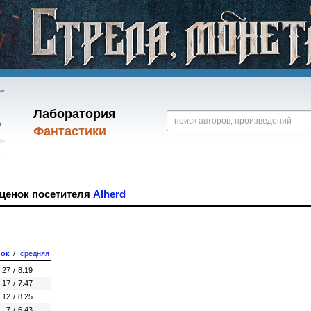
Лаборатория
Фантастики
оценок посетителя
Alherd
нок
/
средняя
27
/
8.19
17
/
7.47
12
/
8.25
7
/
6.43