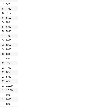
7
/
5.29
6
/
7.67
6
/
7.17
6
/
5.17
5
/
8.60
5
/
6.00
5
/
5.80
4
/
7.00
3
/
9.00
3
/
8.67
3
/
8.00
3
/
6.33
3
/
6.00
2
/
7.50
2
/
7.00
2
/
6.50
2
/
5.50
2
/
4.50
1
/
10.00
1
/
10.00
1
/
9.00
1
/
9.00
1
/
8.00