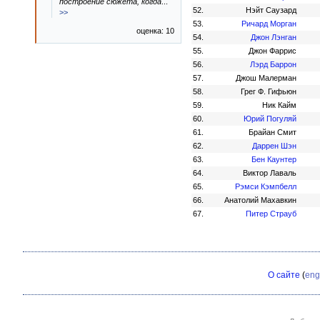
построение сюжета, когда
...
52.
Нэйт Саузард
>>
53.
Ричард Морган
оценка: 10
54.
Джон Лэнган
55.
Джон Фаррис
56.
Лэрд Баррон
57.
Джош Малерман
58.
Грег Ф. Гифьюн
59.
Ник Кайм
60.
Юрий Погуляй
61.
Брайан Смит
62.
Даррен Шэн
63.
Бен Каунтер
64.
Виктор Лаваль
65.
Рэмси Кэмпбелл
66.
Анатолий Махавкин
67.
Питер Страуб
О сайте
(
eng