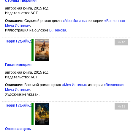
Столпы Творения
авторская книга, 2015 год
Издательство: АСТ
Описание:
Седьмой роман цикла
«Меч Истины»
из серии
«Вселенная
Меча Истины»
.
Иллюстрация на обложке
В. Ненова
.
Терри Гудкайнд
№ 10
Голая империя
авторская книга, 2015 год
Издательство: АСТ
Описание:
Восьмой роман цикла
«Меч Истины»
из серии
«Вселенная
Меча Истины»
.
Художник не указан.
Терри Гудкайнд
№ 11
Огненная цепь