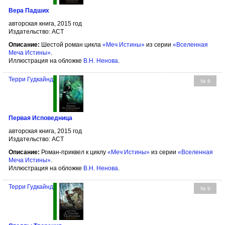
Вера Падших
авторская книга, 2015 год
Издательство: АСТ
Описание:
Шестой роман цикла
«Меч Истины»
из серии
«Вселенная
Меча Истины»
.
Иллюстрация на обложке
В.Н. Ненова
.
Терри Гудкайнд
№ 8
Первая Исповедница
авторская книга, 2015 год
Издательство: АСТ
Описание:
Роман-приквел к циклу
«Меч Истины»
из серии
«Вселенная
Меча Истины»
.
Иллюстрация на обложке
В.Н. Ненова
.
Терри Гудкайнд
№ 9