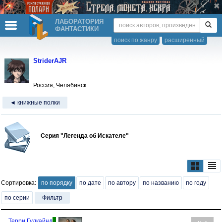
ЛАБОРАТОРИЯ
ФАНТАСТИКИ
поиск по жанру
расширенный
StriderAJR
Россия, Челябинск
◄ книжные полки
Серия "Легенда об Искателе"
Сортировка:
по порядку
по дате
по автору
по названию
по году
по серии
Фильтр
Терри Гудкайнд