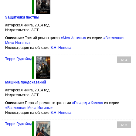
Защитники паствы
авторская книга, 2014 год
Издательство: АСТ
Описание:
Третий роман цикла
«Меч Истины»
из серии
«Вселенная
Меча Истины»
.
Иллюстрация на обложке
В.Н. Ненова
.
Терри Гудкайнд
№ 4
Машина предсказаний
авторская книга, 2014 год
Издательство: АСТ
Описание:
Первый роман тетралогии
«Ричард и Кэлен»
из серии
«Вселенная Меча Истины»
.
Иллюстрация на обложке
В.Н. Ненова
.
Терри Гудкайнд
№ 5