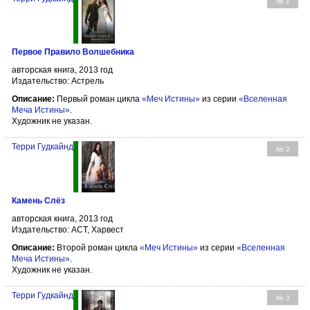
№ 1
Первое Правило Волшебника
авторская книга, 2013 год
Издательство: Астрель
Описание:
Первый роман цикла
«Меч Истины»
из серии
«Вселенная
Меча Истины»
.
Художник не указан.
Терри Гудкайнд
№ 2
Камень Слёз
авторская книга, 2013 год
Издательство: АСТ, Харвест
Описание:
Второй роман цикла
«Меч Истины»
из серии
«Вселенная
Меча Истины»
.
Художник не указан.
Терри Гудкайнд
№ 3