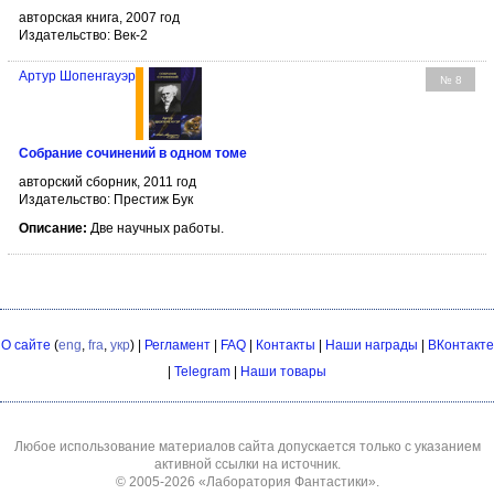
авторская книга, 2007 год
Издательство: Век-2
Артур Шопенгауэр
№ 8
Собрание сочинений в одном томе
авторский сборник, 2011 год
Издательство: Престиж Бук
Описание:
Две научных работы.
О сайте
(
eng
,
fra
,
укр
) |
Регламент
|
FAQ
|
Контакты
|
Наши награды
|
ВКонтакте
|
Telegram
|
Наши товары
Любое использование материалов сайта допускается только с указанием
активной ссылки на источник.
© 2005-2026
«Лаборатория Фантастики»
.