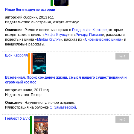
Иные боги и другие истории
авторский сборник, 2013 год
Издательство: Иностранка, Азбука-Аттикус
Описание:
Роман и повесть из цикла о
Рэндольфе Картере
, которые
входят также в циклы «
Мифы Ктулху
» и «
Ричард Пикман
», рассказы и
повесть из цикла «
Мифы Ктулху
», рассказ из «
Сновидческого цикла
» и
внецикловые рассказы.
Шон Кэрролл
№ 4
Вселенная. Происхождение жизни, смысл нашего существования и
огромный космос
авторская книга, 2017 год
Издательство: Питер
Описание:
Научно-популярное издание.
Иллюстрация на обложке
С. Заматевской
.
Герберт Уэллс
№ 5