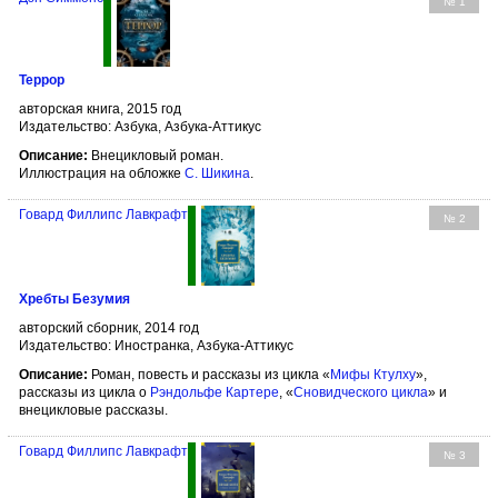
№ 1
Террор
авторская книга, 2015 год
Издательство: Азбука, Азбука-Аттикус
Описание:
Внецикловый роман.
Иллюстрация на обложке
С. Шикина
.
Говард Филлипс Лавкрафт
№ 2
Хребты Безумия
авторский сборник, 2014 год
Издательство: Иностранка, Азбука-Аттикус
Описание:
Роман, повесть и рассказы из цикла «
Мифы Ктулху
»,
рассказы из цикла о
Рэндольфе Картере
, «
Сновидческого цикла
» и
внецикловые рассказы.
Говард Филлипс Лавкрафт
№ 3