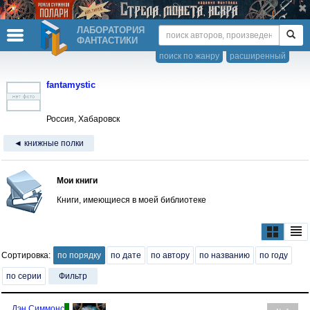
ЛАБОРАТОРИЯ
ФАНТАСТИКИ
поиск по жанру
расширенный
fantamystic
Россия, Хабаровск
◄ книжные полки
Мои книги
Книги, имеющиеся в моей библиотеке
Сортировка:
по порядку
по дате
по автору
по названию
по году
по серии
Фильтр
Дэн Симмонс