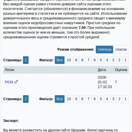
Вес каждой оценки равен степени доверия сайта оценкам этого
посетителя. Считается (обновляется) в фоновом режиме на основании
разных критериев и статистик и не публикуется на сайте. Использование
доверительного веса и средневзвешенного среднего сводит к минимуму
влияние оценок недобросовестных накрутчиков. Простое среднее по
оценкам этого произведения даёт значение
7.00
. При небольшом
количестве оценок (и чем их меньше, тем это более выражено)
средневзвешенная оценка стремится к простой средней.
Режим отображения:
таблица
список
Страницы:
1
Фильтр:
Все
10
9
8
7
6
5
4
3
2
1
Логин
Дата
Оценка
2026-
PION
01-01
7
17:32:33
Страницы:
1
Фильтр:
Все
10
9
8
7
6
5
4
3
2
1
Экспорт:
Вы можете разместить на другом сайте (форуме, блоге) картинку со