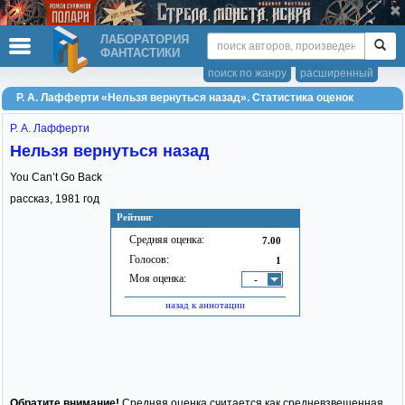
ЛАБОРАТОРИЯ
ФАНТАСТИКИ
поиск по жанру
расширенный
Р. А. Лафферти «Нельзя вернуться назад». Статистика оценок
Р. А. Лафферти
Нельзя вернуться назад
You Can’t Go Back
рассказ,
1981
год
Рейтинг
Средняя оценка:
7.00
Голосов:
1
Моя оценка:
-
назад к аннотации
Обратите внимание!
Средняя оценка считается как средневзвешенная.