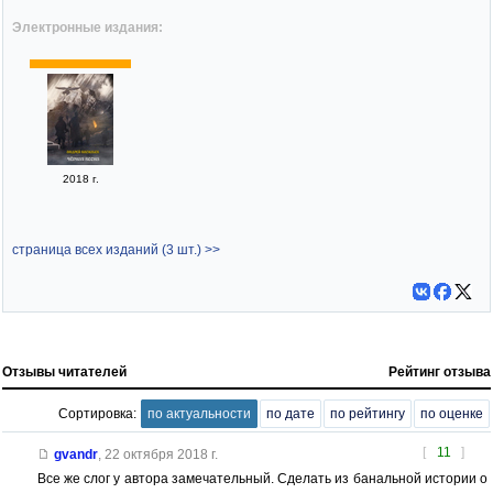
Электронные издания:
2018 г.
страница всех изданий (3 шт.) >>
Отзывы читателей
Рейтинг отзыва
Сортировка:
по актуальности
по дате
по рейтингу
по оценке
[
11
]
gvandr
,
22 октября 2018 г.
Все же слог у автора замечательный. Сделать из банальной истории о