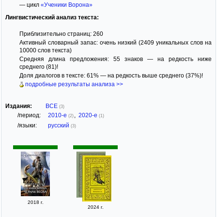
— цикл
«Ученики Ворона»
Лингвистический анализ текста:
Приблизительно страниц: 260
Активный словарный запас: очень низкий (2409 уникальных слов на
10000 слов текста)
Средняя длина предложения: 55 знаков — на редкость ниже
среднего (81)!
Доля диалогов в тексте: 61% — на редкость выше среднего (37%)!
подробные результаты анализа >>
Издания:
ВСЕ
(3)
/период:
2010-е
,
2020-е
(2)
(1)
/языки:
русский
(3)
2018 г.
2024 г.