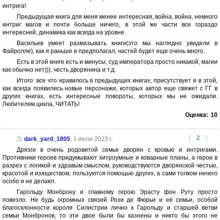
интрига!
Предыдущая книга для меня менее интересная, война, война, немного
интриг магов и почти больше ничего, в этой же части все гораздо
интересней, динамика как всегда на уровне.
Васильев умеет размазывать книги(это мы наглядно увидели в
Файролле), как я раньше и предполагал, частей будет еще очень много.
Есть в этой книге есть и минусы, суд императора просто никакой, магии
как обычно нет))), честь дворянина и т.д.
Итого: все что нравилось в предыдущих книгах, присутствует и в этой,
как всегда появились новые персонажи, которых автор еще свяжет с ГГ в
других книгах, есть интересные повороты, которых мы не ожидали.
Любителям цикла, ЧИТАТЬ!
Оценка:
10
[
2
]
dark_yard_1805
,
1 июля 2023 г.
Дрязги в очень родовитой семье дворян с кровью и интригами.
Противники героев придумывают хитроумные и коварные планы, а герои в
разрез с логикой и здравым смыслом, руководствуются дворянской честью,
красотой и изяществом, пользуются помощью других, а сами толком ничего
особо и не делают.
Гарольду Монброну и главному герою Эрасту фон Руту просто
повезло. Не будь огромных связей Рози де Фюрьи и её семьи, особой
благосклонности короля Силистрии лично к Гарольду и старшей ветви
семьи Монбронов, то эти двое были бы казнены и никто бы этого не