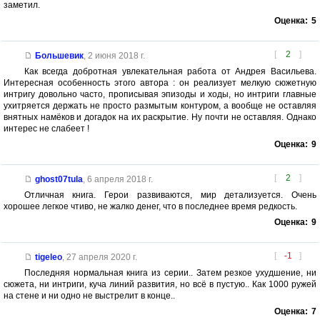
заметил.
Оценка:
5
[
2
]
Большевик
,
2 июня 2018 г.
Как всегда добротная увлекательная работа от Андрея Васильева.
Интересная особенность этого автора : он реализует мелкую сюжетную
интригу довольно часто, прописывая эпизоды и ходы, но интриги главные
ухитряется держать не просто размытым контуром, а вообще не оставляя
внятных намёков и догадок на их раскрытие. Ну почти не оставляя. Однако
интерес не слабеет !
Оценка:
9
[
2
]
ghost07tula
,
6 апреля 2018 г.
Отличная книга. Герои развиваются, мир детализуется. Очень
хорошее легкое чтиво, не жалко денег, что в последнее время редкость.
Оценка:
9
[
-1
]
tigeleo
,
27 апреля 2020 г.
Последняя нормальная книга из серии.. Затем резкое ухудшение, ни
сюжета, ни интриги, куча линий развития, но всё в пустую.. Как 1000 ружей
на стене и ни одно не выстрелит в конце..
Оценка:
7