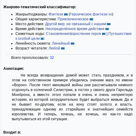
Жанрово-тематический классификатор:
Жанры/поджанры:
Фэнтези
(
Героическое фэнтези
)
Общие характеристики:
Приключенческое
Место действия:
Другой мир, не связанный с нашим
Время действия:
Неопределённое время действия
Сюжетные ходы:
Становление/взросление героя
|
Путешествие
к особой цели
Линейность сюжета:
Линейный
Возраст читателя:
Любой
Всего проголосовало:
32
Аннотация:
Не всегда возвращение домой может стать праздником, и в
этом на собственном примере убедились ученики мага по имени
«Ворон». После тягот минувшей войны они рассчитывали немного
отдохнуть в солнечной Силистрии, в гостях у своего друга Гарольда
Монброна, а вместо этого попали в очень и очень неприятную
историю, из которой затруднительно будет выбраться живым. Да и
не бывает по-другому, если на кону стоят золото и власть,
принадлежащие одному из старейших и знатнейших семейств
королевства. И теперь, хочешь, не хочешь, но как-то надо
выпутываться из этой ситуации.
Входит в: