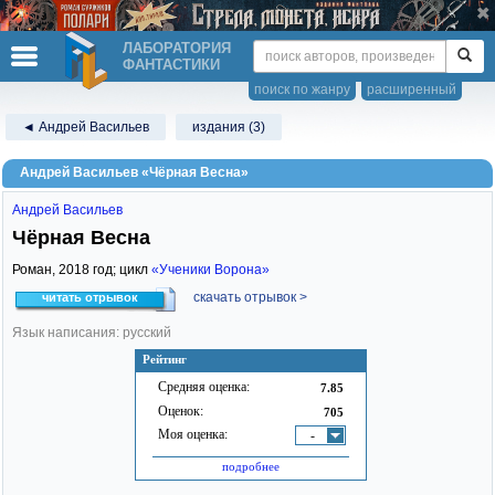
ЛАБОРАТОРИЯ
ФАНТАСТИКИ
поиск по жанру
расширенный
◄ Андрей Васильев
издания (3)
Андрей Васильев «Чёрная Весна»
Андрей Васильев
Чёрная Весна
Роман,
2018
год; цикл
«Ученики Ворона»
скачать отрывок >
читать отрывок
Язык написания: русский
Рейтинг
Средняя оценка:
7.85
Оценок:
705
Моя оценка:
-
подробнее