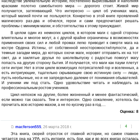
наследстве увлекательную историю, постепенно вырисовывая и наполняя
красками полотно самобытного мира — дорогого стоит. Живой мир
получается, затягивающий. Что интересно — цикл об учениках мага,
который магией почти не пользуются. Конкретно в этой книге проявлений
магического раз-два и обчелся, герои и сами предпочитают решать
проблемы с минимум магии, и обстоятельства к этому принуждают.
В целом один из немногих циклов, в котором маги с одной стороны
влиятельны и многое могут, а с другой крайне ограничены в возможностях
применения своих сил и любой промах легко приводит к смерти мага на
костре Ордена Истины, от собственной неосторожности/глупости, да и
темные загадки мира, до которых охочи маги, норовят отправить их на тот
свет, да и заклятые друзья по школе/выпуску с радостью помогут магу
попасть на другую сторону бытия. И получается, что маги как пауки плетут
сети интриг. Нет в этом цикле всемогущих потрясателей гор и вселенных, а
есть интригующие, тщательно скрывающие свою истинную силу — люди,
пусть необычные, но и не запредельно далекие от понимания обывателей.
И ученики им под стать. Одно удовольствие читать и наблюдать за
профессиональным ростом учеников.
Цикл непохож на другие, более жизненный и менее фантастический,
если можно так сказать. Тем и интересен. Одно сожаление, хотелось бы
прочитать всю историю махом, а не по кусочку раз в год.....
Оценка:
8
[
4
]
macferson555
,
26 марта 2018 г.
Эта книга, скорей отросток от главной истории, но самое главное
читается она на УРА, есть интриги, есть бои, как и во всех книгах осталась