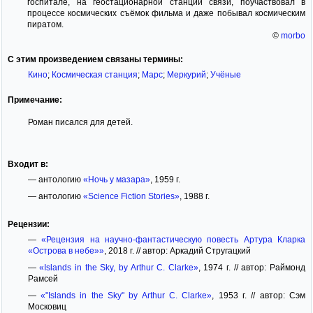
госпитале, на геостационарной станции связи, поучаствовал в
процессе космических съёмок фильма и даже побывал космическим
пиратом.
©
morbo
С этим произведением связаны термины:
Кино
;
Космическая станция
;
Марс
;
Меркурий
;
Учёные
Примечание:
Роман писался для детей.
Входит в:
— антологию
«Ночь у мазара»
, 1959 г.
— антологию
«Science Fiction Stories»
, 1988 г.
Рецензии:
—
«Рецензия на научно-фантастическую повесть Артура Кларка
«Острова в небе»»
, 2018 г. // автор: Аркадий Стругацкий
—
«Islands in the Sky, by Arthur C. Clarke»
, 1974 г. // автор: Раймонд
Рамсей
—
«"Islands in the Sky" by Arthur C. Clarke»
, 1953 г. // автор: Сэм
Московиц