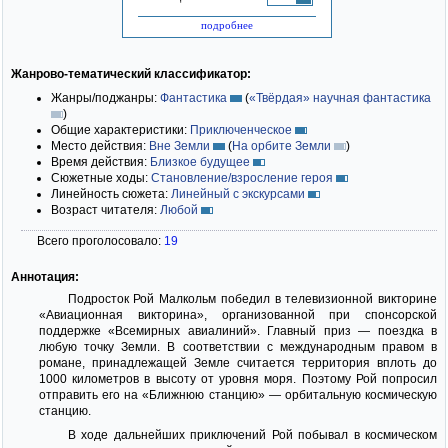
подробнее
Жанрово-тематический классификатор:
Жанры/поджанры:
Фантастика
(
«Твёрдая» научная фантастика
)
Общие характеристики:
Приключенческое
Место действия:
Вне Земли
(
На орбите Земли
)
Время действия:
Близкое будущее
Сюжетные ходы:
Становление/взросление героя
Линейность сюжета:
Линейный с экскурсами
Возраст читателя:
Любой
Всего проголосовало:
19
Аннотация:
Подросток Рой Малкольм победил в телевизионной викторине
«Авиационная викторина», организованной при спонсорской
поддержке «Всемирных авиалиний». Главный приз — поездка в
любую точку Земли. В соответствии с международным правом в
романе, принадлежащей Земле считается территория вплоть до
1000 километров в высоту от уровня моря. Поэтому Рой попросил
отправить его на «Ближнюю станцию» — орбитальную космическую
станцию.
В ходе дальнейших приключений Рой побывал в космическом