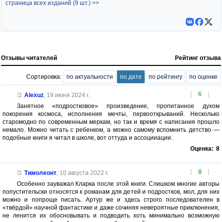
страница всех изданий (9 шт.) >>
Отзывы читателей
Рейтинг отзыва
Сортировка:
по актуальности
по дате
по рейтингу
по оценке
[
6
]
Alexuz
,
19 июня 2024 г.
Занятное «подростковое» произведение, пропитанное духом
покорения космоса, исполнения мечты, первооткрываний. Несколько
старомодно по современным меркам, но так и время с написания прошло
немало. Можно читать с ребенком, а можно самому вспомнить детство —
подобные книги я читал в школе, вот оттуда и ассоцииации.
Оценка:
8
[
8
]
Тимолеонт
,
10 августа 2022 г.
Особенно зауважал Кларка после этой книги. Слишком многие авторы
попустительски относятся к романам для детей и подростков, мол, для них
можно и попроще писать. Артур же и здесь строго последователен в
«твёрдой» научной фантастике и даже сочиняя невероятные приклюнения,
не ленится их обосновывать и подводить хоть минимально возможную