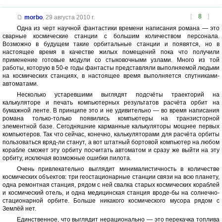
[
8
]
morbo
,
29 августа 2010 г.
Одна из черт научной фантастики времени написания романа — это
сварные космические станции с большим количеством персонала.
Возможно в будущем такие орбитальные станции и появятся, но в
настоящее время в качестве жилых помещений пока что получили
применение готовые модули со стыковочными узлами. Много из той
работы, которую в 50-е годы фантасты представляли выполняемой людьми
на космических станциях, в настоящее время выполняется спутниками-
автоматами.
Несколько устаревшими выглядят подсчёты траекторий на
калькуляторе и печать компьютерных результатов расчёта орбит на
бумажной ленте. В принципе это и не удивительно — во время написания
романа только-только появились компьютеры на транзисторной
элементной базе. Сегодняшние карманные калькуляторы мощнее первых
компьютеров. Так что сейчас, конечно, калькуляторами для расчёта орбиты
пользоваться вряд-ли станут, а вот штатный бортовой компьютер на любом
корабле сможет эту орбиту посчитать автоматом и сразу же выйти на эту
орбиту, исключая возможные ошибки пилота.
Очень привлекательно выглядит минималистичность в количестве
космических объектов: три геостационарные станции связи на всю планету,
одна ремонтная станция, рядом с ней свалка старых космических кораблей
и космический отель, и одна медицинская станция вроде-бы на солнечно-
стационарной орбите. Больше никакого космического мусора рядом с
Землёй нет.
Единственное, что выглядит нерационально — это перекачка топлива