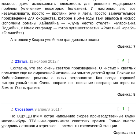
космосе, даже использовать невесомость для решения медицинских
проблем («лечение» некоторых болезней). И настолько это все
незамысловато, просто — протяни руки и лети. Просто замечательное
произведение для юношества, которое в 50-е годы таки рвалось в космос
(вспомним романы Хайнлайна — «Луна жестко стелет», «Марсианка
Подкейн», « Имею скафандр — готов путешествовать», «Ракетный корабль
«Галилей»»).
А в голове у Кларка уже более грандиозные планы...
Оценка:
7
[
6
]
23iriwa
,
11 ноября 2012 г.
Согласна, что это очень светлое произведение. О чистых и светлых
помыслах еще не омраченной жизненным опытом детской души. Похоже на
Хайнлайновские романы о юных астронавтах. Как всегда хороший
литературный язык. Очень понравилось описание возвращения героя на
Землю. Очень красиво!
Оценка:
8
[
1
]
Crossbow
,
9 апреля 2011 г.
По ОЩУЩЕНИЯМ остро напомнило скорее производственные будни
какого-нибудь ПТУшника-практиканта советских времен. Только вместо
уродливых станков и верстаков — элементы космической станции.
Оценка:
нет