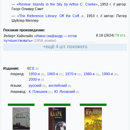
—
«Review: Islands in the Sky by Arthur C. Clarke»
, 1953 г. // автор:
Георг Оливер Смит
—
«The Reference Library: Off the Cuff...»
, 1953 г. // автор: Питер
Шуйлер Миллер
Похожие произведения:
8.18 (2624)
79 отз.
Роберт Хайнлайн
«Имею скафандр — готов
путешествовать»
(1958, роман)
+ещё 4 шт. похожего
Издания:
ВСЕ
(9)
/период:
1950-е
,
1960-е
,
1970-е
,
1980-е
,
1990-е
,
(2)
(1)
(1)
(1)
(1)
2000-е
(3)
/языки:
русский
,
английский
(3)
(6)
/перевод:
К. Плешков
,
Ю. Яновский
(1)
(2)