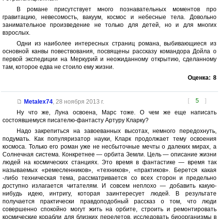
В романе присутствует много познавательных моментов про
гравитацию, невесомость, вакуум, космос и небесные тела. Довольно
занимательное произведение не только для детей, но и для многих
взрослых.
Одни из наиболее интересных страниц романа, выбивающиеся из
основной канвы повествования, посвящены рассказу командора Дойла о
первой экспедиции на Меркурий и неожиданному открытию, сделанному
там, которое едва не стоило ему жизни.
Оценка:
8
[
5
]
Metalex74
,
28 ноября 2013 г.
Ну что же, Луна освоена, Марс тоже. О чем же еще написать
состоявшемуся писателю-фантасту Артуру Кларку?
Надо закрепиться на завоеванных высотах, немного передохнуть,
подумать. Как популяризатор науки, Кларк продолжает тему освоения
космоса. Только его роман уже не несбыточные мечты о далеких мирах, а
Солнечная система. Конкретнее — орбита Земли. Цель — описание жизни
людей на космических станциях. Это время в фантастике — время так
называемых «ремесленников», «техников», «практиков». Берется какая
-либо техническая тема, рассматривается со всех сторон и предельно
доступно излагается читателям. И совсем неплохо — добавить какую-
нибудь идею, интригу, которая заинтересует людей. В результате
получается практически правдоподобный рассказ о том, что люди
совершенно спокойно могут жить на орбите, строить и ремонтировать
космические корабли для близких перелетов, исследовать биоорганизмы в