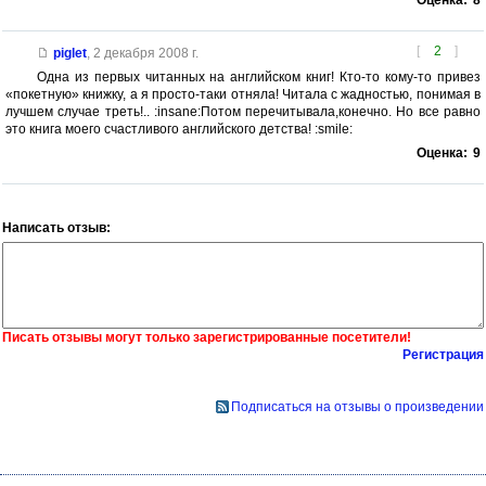
Оценка:
8
[
2
]
piglet
,
2 декабря 2008 г.
Одна из первых читанных на английском книг! Кто-то кому-то привез
«покетную» книжку, а я просто-таки отняла! Читала с жадностью, понимая в
лучшем случае треть!.. :insane:Потом перечитывала,конечно. Но все равно
это книга моего счастливого английского детства! :smile:
Оценка:
9
Написать отзыв:
Писать отзывы могут только зарегистрированные посетители!
Регистрация
Подписаться на отзывы о произведении