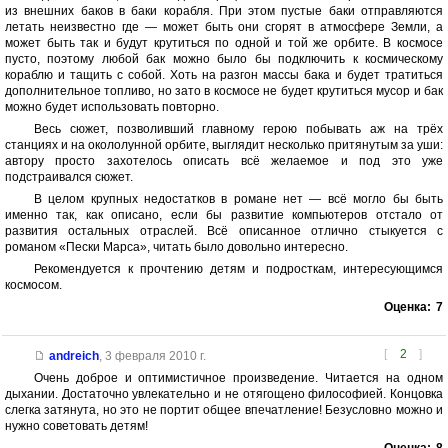
из внешних баков в баки корабля. При этом пустые баки отправляются
летать неизвестно где — может быть они сгорят в атмосфере Земли, а
может быть так и будут крутиться по одной и той же орбите. В космосе
пусто, поэтому любой бак можно было бы подключить к космическому
кораблю и тащить с собой. Хоть на разгон массы бака и будет тратиться
дополнительное топливо, но зато в космосе не будет крутиться мусор и бак
можно будет использовать повторно.
Весь сюжет, позволивший главному герою побывать аж на трёх
станциях и на окололунной орбите, выглядит несколько притянутым за уши:
автору просто захотелось описать всё желаемое и под это уже
подстраивался сюжет.
В целом крупных недостатков в романе нет — всё могло бы быть
именно так, как описано, если бы развитие компьютеров отстало от
развития остальных отраслей. Всё описанное отлично стыкуется с
романом «Пески Марса», читать было довольно интересно.
Рекомендуется к прочтению детям и подросткам, интересующимся
космосом.
Оценка:
7
[
2
]
andreich
,
3 февраля 2010 г.
Очень доброе и оптимистичное произведение. Читается на одном
дыхании. Достаточно увлекательно и не отягощено философией. Концовка
слегка затянута, но это не портит общее впечатление! Безусловно можно и
нужно советовать детям!