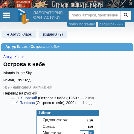
ЛАБОРАТОРИЯ
ФАНТАСТИКИ
поиск по жанру
расширенный
◄ Артур Кларк
издания (9)
Артур Кларк «Острова в небе»
Артур Кларк
Острова в небе
Islands in the Sky
Роман,
1952
год
Язык написания: английский
Перевод на русский:
—
Ю. Яновский
(Острова в небе)
; 1959 г.
— 2 изд.
—
К. Плешков
(Острова в небе)
; 2009 г.
— 1 изд.
Рейтинг
Средняя оценка:
7.56
Оценок:
159
Моя оценка:
-