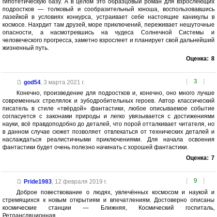
гипотетическую базу. А в целом это образцовый роман для взрослеющих
подростков — толковый и сообразительный юноша, воспользовавшись
лазейкой в условиях конкурса, устраивает себе настоящие каникулы в
космосе. Нахрдит там друзей, море приключений, переживает нешуточные
опасности, а насмотревшись на чудеса Солнечной Системы и
человеческого прогресса, заметно взрослеет и планирует свой дальнейший
жизненный путь.
Оценка:
8
[
3
]
god54
,
3 марта 2021 г.
Конечно, произведение для подростков и, конечно, оно много лучше
современных стрелялок и зубодробительных героев. Автор классический
писатель в стиле «твёрдой» фантастики, любое описываемое событие
согласуется с законами природы и легко увязывается с достижениями
науки, всё правдоподобно до деталей, что порой отталкивает читателя, но
в данном случае сюжет позволяет отвлекаться от технических деталей и
наслаждаться реалистичными приключениями. Для начала освоения
фантастики будет очень полезно начинать с хорошей фантастики.
Оценка:
7
[
9
]
Pride1983
,
12 февраля 2019 г.
Доброе повествование о людях, увлечённых космосом и наукой и
стремящихся к новым открытиям и впечатлениям. Достоверно описаны
космические станции — Ближняя, Космический госпиталь,
Ретрансляционная.