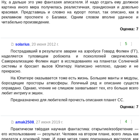
Ну, а дальше это уже фантазия аписателя. И надо отдать ему должное
картина иного мира получилась реалистичная, грандиозная и довольно
красивая. Представишь и словно на курорт попал, так описано, как в
рекламном проспекте о Багамах. Одним словом вполне удачное и
читабельно произведение.
Оценка:
7
[
5
]
solarius
,
20 июня 2012 г.
Пострадавший в результате аварии на аэробусе Говард Фолкен (ГГ),
наделяется туловищем робокопа и психологией сверхчеловека.
Самореализацию Фолкен ищет в исследованиях на планетах Солнечной
системы и бросает вызов Юпитеру. Написано неплохо, однако и не
прекрасно.
На Юпитере оказывается тоже есть жизнь. Большие манты и медузы,
бороздящие просторы атмосферы. Логичный ряд и описание существ
оправдано. Однако, чтение не слишком захватывает тех, кто больше всего
любит интригу и экшен.
Предназначено для любителей прочесть описания планет СС.
Оценка:
7
[
4
]
amak2508
,
27 июня 2019 г.
Практически твёрдая научная фантастика: открытие/изобретение —
его использование — результат. Человек на втором плане, всего лишь как
придаток к основной теме. И даже читая таких признанных мастеров, как