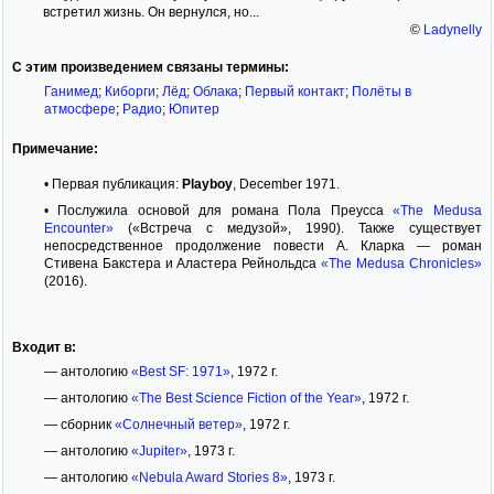
встретил жизнь. Он вернулся, но...
©
Ladynelly
С этим произведением связаны термины:
Ганимед
;
Киборги
;
Лёд
;
Облака
;
Первый контакт
;
Полёты в
атмосфере
;
Радио
;
Юпитер
Примечание:
• Первая публикация:
Playboy
, December 1971.
• Послужила основой для романа Пола Преусса
«The Medusa
Encounter»
(«Встреча с медузой», 1990). Также существует
непосредственное продолжение повести А. Кларка — роман
Стивена Бакстера и Аластера Рейнольдса
«The Medusa Chronicles»
(2016).
Входит в:
— антологию
«Best SF: 1971»
, 1972 г.
— антологию
«The Best Science Fiction of the Year»
, 1972 г.
— сборник
«Солнечный ветер»
, 1972 г.
— антологию
«Jupiter»
, 1973 г.
— антологию
«Nebula Award Stories 8»
, 1973 г.