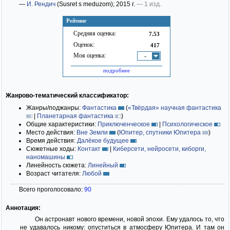
—
И. Рендич
(Susret s meduzom)
; 2015 г.
— 1 изд.
Рейтинг
Средняя оценка:
7.53
Оценок:
417
Моя оценка:
-
подробнее
Жанрово-тематический классификатор:
Жанры/поджанры:
Фантастика
(
«Твёрдая» научная фантастика
|
Планетарная фантастика
)
Общие характеристики:
Приключенческое
|
Психологическое
Место действия:
Вне Земли
(
Юпитер, спутники Юпитера
)
Время действия:
Далёкое будущее
Сюжетные ходы:
Контакт
|
Киберсети, нейросети, киборги,
наномашины
Линейность сюжета:
Линейный
Возраст читателя:
Любой
Всего проголосовало:
90
Аннотация:
Он астронавт нового времени, новой эпохи. Ему удалось то, что
не удавалось никому: опуститься в атмосферу Юпитера. И там он