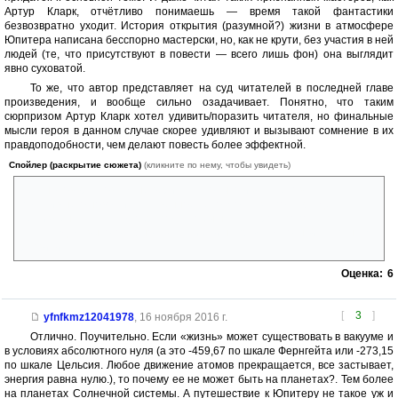
Артур Кларк, отчётливо понимаешь — время такой фантастики
безвозвратно уходит. История открытия (разумной?) жизни в атмосфере
Юпитера написана бесспорно мастерски, но, как не крути, без участия в ней
людей (те, что присутствуют в повести — всего лишь фон) она выглядит
явно суховатой.
То же, что автор представляет на суд читателей в последней главе
произведения, и вообще сильно озадачивает. Понятно, что таким
сюрпризом Артур Кларк хотел удивить/поразить читателя, но финальные
мысли героя в данном случае скорее удивляют и вызывают сомнение в их
правдоподобности, чем делают повесть более эффектной.
Спойлер (раскрытие сюжета)
(кликните по нему, чтобы увидеть)
Честно говоря, совсем не верится, чтобы психика человека,
получившего новое искусственное тело, могла за полтора десятка
лет измениться таким образом, чтобы начать противопоставлять
себя людям, высокомерно считая их лишь промежуточной ступенью
развития.
Оценка:
6
[
3
]
yfnfkmz12041978
,
16 ноября 2016 г.
Отлично. Поучительно. Если «жизнь» может существовать в вакууме и
в условиях абсолютного нуля (а это -459,67 по шкале Фернгейта или -273,15
по шкале Цельсия. Любое движение атомов прекращается, все застывает,
энергия равна нулю.), то почему ее не может быть на планетах?. Тем более
на планетах Солнечной системы. А путешествие к Юпитеру не такое уж и