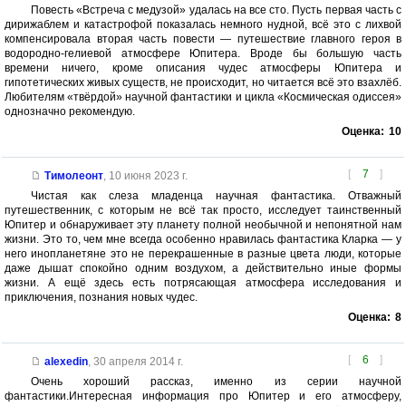
Повесть «Встреча с медузой» удалась на все сто. Пусть первая часть с
дирижаблем и катастрофой показалась немного нудной, всё это с лихвой
компенсировала вторая часть повести — путешествие главного героя в
водородно-гелиевой атмосфере Юпитера. Вроде бы большую часть
времени ничего, кроме описания чудес атмосферы Юпитера и
гипотетических живых существ, не происходит, но читается всё это взахлёб.
Любителям «твёрдой» научной фантастики и цикла «Космическая одиссея»
однозначно рекомендую.
Оценка:
10
[
7
]
Тимолеонт
,
10 июня 2023 г.
Чистая как слеза младенца научная фантастика. Отважный
путешественник, с которым не всё так просто, исследует таинственный
Юпитер и обнаруживает эту планету полной необычной и непонятной нам
жизни. Это то, чем мне всегда особенно нравилась фантастика Кларка — у
него инопланетяне это не перекрашенные в разные цвета люди, которые
даже дышат спокойно одним воздухом, а действительно иные формы
жизни. А ещё здесь есть потрясающая атмосфера исследования и
приключения, познания новых чудес.
Оценка:
8
[
6
]
alexedin
,
30 апреля 2014 г.
Очень хороший рассказ, именно из серии научной
фантастики.Интересная информация про Юпитер и его атмосферу,