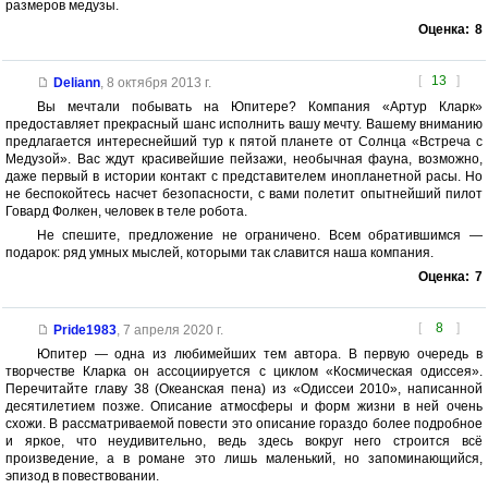
размеров медузы.
Оценка:
8
[
13
]
Deliann
,
8 октября 2013 г.
Вы мечтали побывать на Юпитере? Компания «Артур Кларк»
предоставляет прекрасный шанс исполнить вашу мечту. Вашему вниманию
предлагается интереснейший тур к пятой планете от Солнца «Встреча с
Медузой». Вас ждут красивейшие пейзажи, необычная фауна, возможно,
даже первый в истории контакт с представителем инопланетной расы. Но
не беспокойтесь насчет безопасности, с вами полетит опытнейший пилот
Говард Фолкен, человек в теле робота.
Не спешите, предложение не ограничено. Всем обратившимся —
подарок: ряд умных мыслей, которыми так славится наша компания.
Оценка:
7
[
8
]
Pride1983
,
7 апреля 2020 г.
Юпитер — одна из любимейших тем автора. В первую очередь в
творчестве Кларка он ассоциируется с циклом «Космическая одиссея».
Перечитайте главу 38 (Океанская пена) из «Одиссеи 2010», написанной
десятилетием позже. Описание атмосферы и форм жизни в ней очень
схожи. В рассматриваемой повести это описание гораздо более подробное
и яркое, что неудивительно, ведь здесь вокруг него строится всё
произведение, а в романе это лишь маленький, но запоминающийся,
эпизод в повествовании.