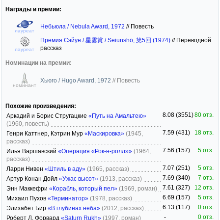
Награды и премии:
Небьюла / Nebula Award, 1972
//
Повесть
лауреат
Премия Сэйун / 星雲賞 / Seiunshō, 第5回 (1974)
//
Переводной
рассказ
лауреат
Номинации на премии:
Хьюго / Hugo Award, 1972
//
Повесть
номинант
Похожие произведения:
8.08 (3551)
80 отз.
Аркадий и Борис Стругацкие
«Путь на Амальтею»
(1960, повесть)
7.59 (431)
18 отз.
Генри Каттнер, Кэтрин Мур
«Маскировка»
(1945,
рассказ)
7.56 (157)
5 отз.
Илья Варшавский
«Операция «Рок-н-ролл»»
(1964,
рассказ)
7.07 (251)
5 отз.
Ларри Нивен
«Штиль в аду»
(1965, рассказ)
7.69 (340)
7 отз.
Артур Конан Дойл
«Ужас высот»
(1913, рассказ)
7.61 (327)
12 отз.
Энн Маккефри
«Корабль, который пел»
(1969, роман)
6.69 (157)
5 отз.
Михаил Пухов
«Терминатор»
(1978, рассказ)
6.13 (117)
0 отз.
Элизабет Бир
«В глубинах неба»
(2012, рассказ)
-
0 отз.
Роберт Л. Форвард
«Saturn Rukh»
(1997, роман)