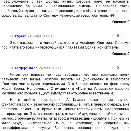
предположение о тех формах жизни, которые могут её населять,
наблюдение за ними и неожиданные выводы. Понравился такой
необычный ход автора,как использование дирижабля в качестве основного
средства экспедиции по Юпитеру. Рекомендую всем любителям НФ.
Оценка:
9
[
6
]
azgaar
,
21 июня 2009 г.
Этот рассказ — отличный экскурс в атмосферу Юпитера. Советую
прочитать его всем, интересующимся планетами Солнечной ситсемы.
Оценка:
9
[
5
]
sergej210477
,
26 мая 2017 г.
Читая эту повесть не надо забывать, что она написана почти
пятьдесят лет назад. Поэтому, полёты на дирижаблях в атмосфере
Юпитера мне кажутся нереальными. Это больше похоже на фантастику
Жюля Верна. Например, у Стругацких, в «Пути на Альматею» падение
космического корабля в Джуп выглядит как-то более естественным.
Но я люблю произведения А. Кларка вовсе не за научно-
фантастическую и техническую составляющие. Нет, в первую очередь, мне
нравится яркость и прямо-таки кинематографичность нарисованных
автором картин. Это, как посмотреть отличный художественный фильм про
космос, огромные планеты, катастрофы межзвездных кораблей. Причём, не
какое-нибудь низкосортное кино, а отличное, с современными
спецэффектами и звуком. Все очень реалистично, грандиозно и