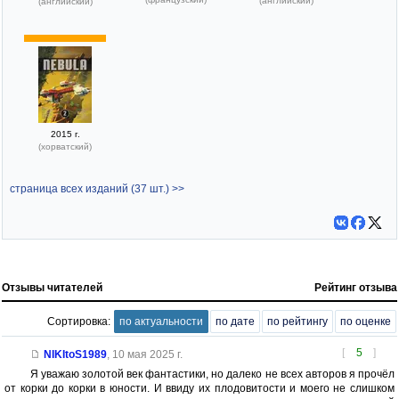
(английский)
(английский)
2015 г.
(хорватский)
страница всех изданий (37 шт.) >>
Отзывы читателей
Рейтинг отзыва
Сортировка:
по актуальности
по дате
по рейтингу
по оценке
[
5
]
NIKItoS1989
,
10 мая 2025 г.
Я уважаю золотой век фантастики, но далеко не всех авторов я прочёл
от корки до корки в юности. И ввиду их плодовитости и моего не слишком