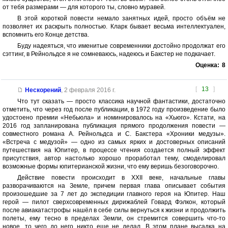
от тебя размерами — для которого ты, словно муравей.
В этой короткой повести немало занятных идей, просто объём не
позволяет их раскрыть полностью. Кларк бывает весьма интеллектуален,
вспомнить его Конце детства.
Буду надеяться, что именитые современники достойно продолжат его
сэттинг, в Рейнольдсе я не сомневаюсь, надеюсь и Бакстер не подкачает.
Оценка:
8
[
13
]
Нескорений
,
2 февраля 2016 г.
Что тут сказать — просто классика научной фантастики, достаточно
отметить, что через год после публикации, в 1972 году произведение было
удостоено премии «Небьюла» и номинировалось на «Хьюго». Кстати, на
2016 год запланирована публикация прямого продолжения повести —
совместного романа А. Рейнольдса и С. Бакстера «Хроники медузы».
«Встреча с медузой» — одно из самых ярких и достоверных описаний
путешествия на Юпитер, в процессе чтения создается полный эффект
присутствия, автор настолько хорошо проработал тему, смоделировал
возможные формы юпитерианской жизни, что ему веришь безоговорочно.
Действие повести происходит в XXII веке, начальные главы
разворачиваются на Земле, причем первая глава описывает события
произошедшие за 7 лет до экспедиции главного героя на Юпитер. Наш
герой — пилот сверхсовременных дирижаблей Говард Фэлкон, который
после авиакатастрофы нашёл в себе силы вернуться к жизни и продолжить
полеты, ему тесно в пределах Земли, он стремится совершить что-то
новое, то чего до него никто еще не делал. В этом плане высадка на