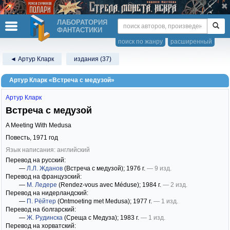
ЛАБОРАТОРИЯ
ФАНТАСТИКИ
поиск по жанру
расширенный
◄ Артур Кларк
издания (37)
Артур Кларк «Встреча с медузой»
Артур Кларк
Встреча с медузой
A Meeting With Medusa
Повесть,
1971
год
Язык написания: английский
Перевод на русский:
—
Л.Л. Жданов
(Встреча с медузой)
; 1976 г.
— 9 изд.
Перевод на французский:
—
М. Ледере
(Rendez-vous avec Méduse)
; 1984 г.
— 2 изд.
Перевод на нидерландский:
—
П. Рёйтер
(Ontmoeting met Medusa)
; 1977 г.
— 1 изд.
Перевод на болгарский:
—
Ж. Рудинска
(Среща с Медуза)
; 1983 г.
— 1 изд.
Перевод на хорватский: