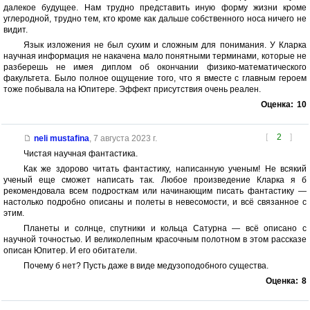
далекое будущее. Нам трудно представить иную форму жизни кроме
углеродной, трудно тем, кто кроме как дальше собственного носа ничего не
видит.
Язык изложения не был сухим и сложным для понимания. У Кларка
научная информация не накачена мало понятными терминами, которые не
разберешь не имея диплом об окончании физико-математического
факультета. Было полное ощущение того, что я вместе с главным героем
тоже побывала на Юпитере. Эффект присутствия очень реален.
Оценка:
10
[
2
]
neli mustafina
,
7 августа 2023 г.
Чистая научная фантастика.
Как же здорово читать фантастику, написанную ученым! Не всякий
ученый еще сможет написать так. Любое произведение Кларка я б
рекомендовала всем подросткам или начинающим писать фантастику —
настолько подробно описаны и полеты в невесомости, и всё связанное с
этим.
Планеты и солнце, спутники и кольца Сатурна — всё описано с
научной точностью. И великолепным красочным полотном в этом рассказе
описан Юпитер. И его обитатели.
Почему б нет? Пусть даже в виде медузоподобного существа.
Оценка:
8