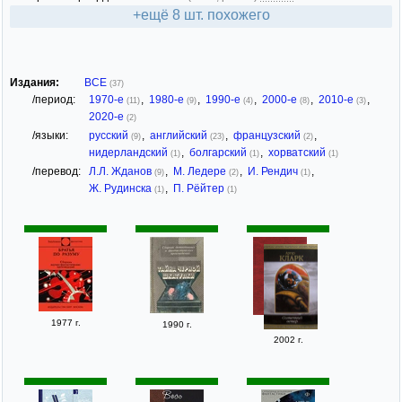
+ещё 8 шт. похожего
Издания:
ВСЕ
(37)
/период:
1970-е
,
1980-е
,
1990-е
,
2000-е
,
2010-е
,
(11)
(9)
(4)
(8)
(3)
2020-е
(2)
/языки:
русский
,
английский
,
французский
,
(9)
(23)
(2)
нидерландский
,
болгарский
,
хорватский
(1)
(1)
(1)
/перевод:
Л.Л. Жданов
,
М. Ледере
,
И. Рендич
,
(9)
(2)
(1)
Ж. Рудинска
,
П. Рёйтер
(1)
(1)
1977 г.
1990 г.
2002 г.