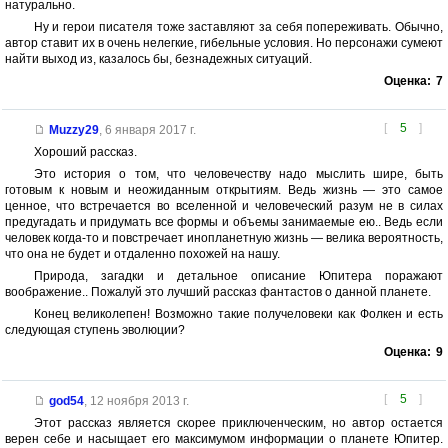
натурально.
Ну и герои писателя тоже заставляют за себя попереживать. Обычно,
автор ставит их в очень нелегкие, гибельные условия. Но персонажи сумеют
найти выход из, казалось бы, безнадежных ситуаций.
Оценка:
7
[
5
]
Muzzy29
,
6 января 2017 г.
Хороший рассказ.
Это история о том, что человечеству надо мыслить шире, быть
готовым к новым и неожиданным открытиям. Ведь жизнь — это самое
ценное, что встречается во вселенной и человеческий разум не в силах
предугадать и придумать все формы и объемы занимаемые ею.. Ведь если
человек когда-то и повстречает инопланетную жизнь — велика вероятность,
что она не будет и отдаленно похожей на нашу.
Природа, загадки и детальное описание Юпитера поражают
воображение.. Пожалуй это лучший рассказ фантастов о данной планете.
Конец великолепен! Возможно такие получеловеки как Фолкен и есть
следующая ступень эволюции?
Оценка:
9
[
5
]
god54
,
12 ноября 2013 г.
Этот рассказ является скорее приключенческим, но автор остается
верен себе и насыщает его максимумом информации о планете Юпитер.