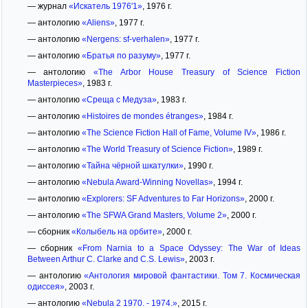
— журнал
«Искатель 1976'1»
, 1976 г.
— антологию
«Aliens»
, 1977 г.
— антологию
«Nergens: sf-verhalen»
, 1977 г.
— антологию
«Братья по разуму»
, 1977 г.
— антологию
«The Arbor House Treasury of Science Fiction
Masterpieces»
, 1983 г.
— антологию
«Среща с Медуза»
, 1983 г.
— антологию
«Histoires de mondes étranges»
, 1984 г.
— антологию
«The Science Fiction Hall of Fame, Volume IV»
, 1986 г.
— антологию
«The World Treasury of Science Fiction»
, 1989 г.
— антологию
«Тайна чёрной шкатулки»
, 1990 г.
— антологию
«Nebula Award-Winning Novellas»
, 1994 г.
— антологию
«Explorers: SF Adventures to Far Horizons»
, 2000 г.
— антологию
«The SFWA Grand Masters, Volume 2»
, 2000 г.
— сборник
«Колыбель на орбите»
, 2000 г.
— сборник
«From Narnia to a Space Odyssey: The War of Ideas
Between Arthur C. Clarke and C.S. Lewis»
, 2003 г.
— антологию
«Антология мировой фантастики. Том 7. Космическая
одиссея»
, 2003 г.
— антологию
«Nebula 2 1970. - 1974.»
, 2015 г.