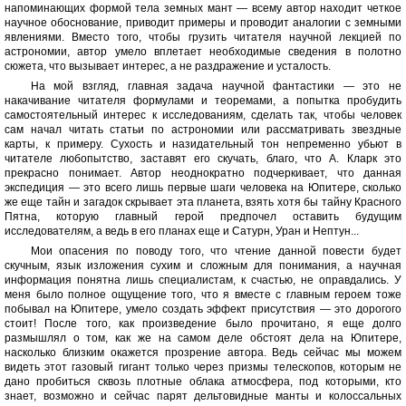
напоминающих формой тела земных мант — всему автор находит четкое
научное обоснование, приводит примеры и проводит аналогии с земными
явлениями. Вместо того, чтобы грузить читателя научной лекцией по
астрономии, автор умело вплетает необходимые сведения в полотно
сюжета, что вызывает интерес, а не раздражение и усталость.
На мой взгляд, главная задача научной фантастики — это не
накачивание читателя формулами и теоремами, а попытка пробудить
самостоятельный интерес к исследованиям, сделать так, чтобы человек
сам начал читать статьи по астрономии или рассматривать звездные
карты, к примеру. Сухость и назидательный тон непременно убьют в
читателе любопытство, заставят его скучать, благо, что А. Кларк это
прекрасно понимает. Автор неоднократно подчеркивает, что данная
экспедиция — это всего лишь первые шаги человека на Юпитере, сколько
же еще тайн и загадок скрывает эта планета, взять хотя бы тайну Красного
Пятна, которую главный герой предпочел оставить будущим
исследователям, а ведь в его планах еще и Сатурн, Уран и Нептун...
Мои опасения по поводу того, что чтение данной повести будет
скучным, язык изложения сухим и сложным для понимания, а научная
информация понятна лишь специалистам, к счастью, не оправдались. У
меня было полное ощущение того, что я вместе с главным героем тоже
побывал на Юпитере, умело создать эффект присутствия — это дорогого
стоит! После того, как произведение было прочитано, я еще долго
размышлял о том, как же на самом деле обстоят дела на Юпитере,
насколько близким окажется прозрение автора. Ведь сейчас мы можем
видеть этот газовый гигант только через призмы телескопов, которым не
дано пробиться сквозь плотные облака атмосфера, под которыми, кто
знает, возможно и сейчас парят дельтовидные манты и колоссальных